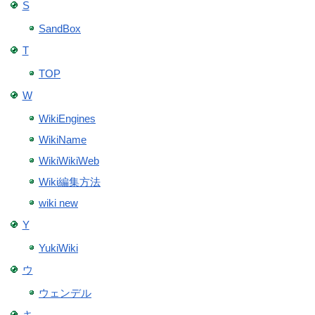
S
SandBox
T
TOP
W
WikiEngines
WikiName
WikiWikiWeb
Wiki編集方法
wiki new
Y
YukiWiki
ウ
ウェンデル
キ