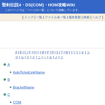
聖剣伝説4・DS(COM)・HOM攻略Wiki
このページでは「ページの一覧」について攻略しています。
[
トップ
|
一覧
|
ファイル名一覧
|
最終更新
|
検索
|
ヘルプ
]
A
|
B
|
C
|
F
|
H
|
I
|
M
|
P
|
R
|
S
|
T
|
W
|
Y
|
ウ
|
キ
|
コ
サ
|
セ
|
テ
|
ナ
|
ニ
|
ヘ
|
ホ
|
メ
|
リ
A
AutoTicketLinkName
B
BracketName
C
COM