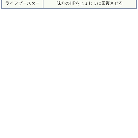
ライフブースター
味方のHPをじょじょに回復させる