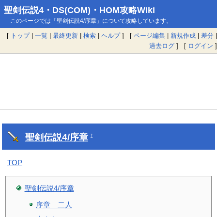
聖剣伝説4・DS(COM)・HOM攻略Wiki
このページでは「聖剣伝説4/序章」について攻略しています。
[
トップ
|
一覧
|
最終更新
|
検索
|
ヘルプ
] [
ページ編集
|
新規作成
|
差分
|
過去ログ
] [
ログイン
]
聖剣伝説4/序章
†
TOP
聖剣伝説4/序章
序章 二人