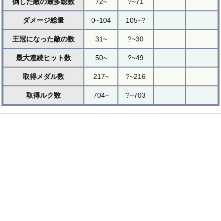
倒した敵の最多総数
72~
?~71
ダメージ総量
0~104
105~?
王冠になった敵の数
31~
?~30
最大連続ヒット数
50~
?~49
取得メダル数
217~
?~216
取得ルク数
704~
?~703