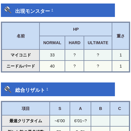
出現モンスター
†
HP
名前
重さ
NORMAL
HARD
ULTIMATE
マイコニド
33
?
?
1
ニードルバード
40
?
?
1
総合リザルト
†
項目
S
A
B
C
最速クリアタイム
~6'00
6'01~?