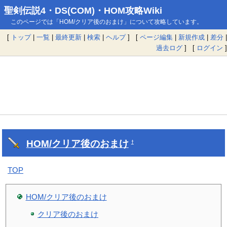
聖剣伝説4・DS(COM)・HOM攻略Wiki
このページでは「HOM/クリア後のおまけ」について攻略しています。
[
トップ
|
一覧
|
最終更新
|
検索
|
ヘルプ
] [
ページ編集
|
新規作成
|
差分
|
過去ログ
] [
ログイン
]
HOM/クリア後のおまけ
†
TOP
HOM/クリア後のおまけ
クリア後のおまけ