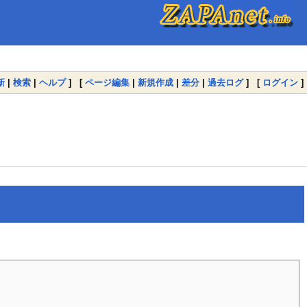
新
|
検索
|
ヘルプ
] [
ページ編集
|
新規作成
|
差分
|
過去ログ
] [
ログイン
]