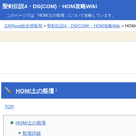
聖剣伝説4・DS(COM)・HOM攻略Wiki
このページでは「HOM/土の祭壇」について攻略しています。
ZAPAnet総合情報局
>
聖剣伝説4・DS(COM)・HOM攻略Wiki
> HO
HOM/土の祭壇
†
TOP
HOM/土の祭壇
祭壇詳細