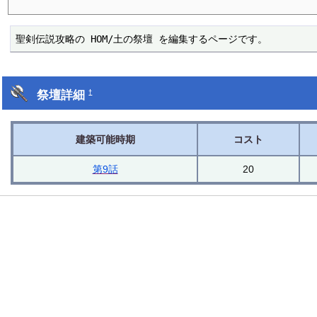
聖剣伝説攻略の HOM/土の祭壇 を編集するページです。
祭壇詳細
†
建築可能時期
コスト
第9話
20