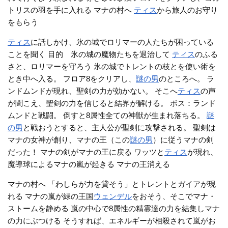
トリスの羽を手に入れる マナの村へ
ティス
から旅人のお守り
をもらう
ティス
に話しかけ、氷の城でロリマーの人たちが困っている
ことを聞く 目的 氷の城の魔物たちを退治して
ティス
のふる
さと、ロリマーを守ろう 氷の城でトレントの枝とを使い術を
とき中へ入る。 フロア8をクリアし、
謎の男
のところへ。 ラ
ンドムンドが現れ、聖剣の力が効かない。 そこへ
ティス
の声
が聞こえ、聖剣の力を信じると結界が解ける。 ボス：ランド
ムンドと戦闘。 倒すと8属性全ての神獣が生まれ落ちる。
謎
の男
と戦おうとすると、主人公が聖剣に攻撃される。 聖剣は
マナの女神が創り、マナの王（この
謎の男
）に従うマナの剣
だった！ マナの剣がマナの王に戻る ワッツと
ティス
が現れ、
魔導球によるマナの嵐が起きる マナの王消える
マナの村へ 「わしらが力を貸そう」とトレントとガイアが現
れる マナの嵐が緑の王国
ウェンデル
をおそう、そこでマナ・
ストームを静める 嵐の中心で8属性の精霊達の力を結集しマナ
の力にぶつける そうすれば、エネルギーが相殺されて嵐がお