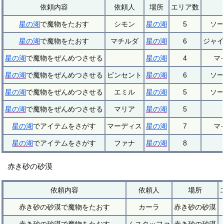
依頼内容
依頼人
場所
エリア数
星の湖
で魔物をたおす
シモン
星の湖
5
ソー
星の湖
で魔物をたおす
マチルダ
星の湖
6
ジャイ
星の湖
で魔物をぜんめつさせる
星の湖
4
マ
星の湖
で魔物をぜんめつさせる
ビンセント
星の湖
6
ソー
星の湖
で魔物をぜんめつさせる
エミル
星の湖
5
ソー
星の湖
で魔物をぜんめつさせる
マリア
星の湖
5
星の湖
でアイテムをさがす
マーディス
星の湖
7
マ
星の湖
でアイテムをさがす
ファナ
星の湖
8
赤き砂の砂漠
依頼内容
依頼人
場所
赤き砂の砂漠で魔物をたおす
カーラ
赤き砂の砂漠
赤き砂の砂漠で魔物をたおす
ムスタッファ
赤き砂の砂漠