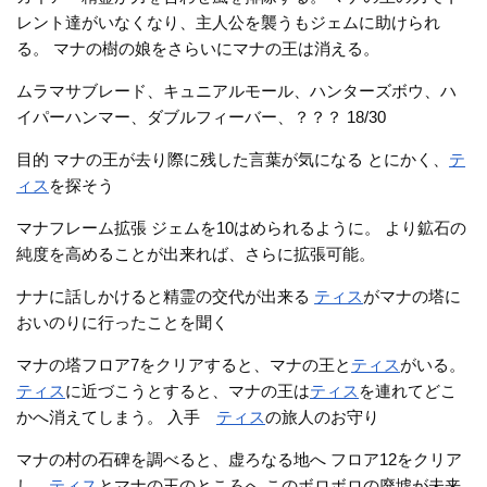
レント達がいなくなり、主人公を襲うもジェムに助けられ
る。 マナの樹の娘をさらいにマナの王は消える。
ムラマサブレード、キュニアルモール、ハンターズボウ、ハ
イパーハンマー、ダブルフィーバー、？？？ 18/30
目的 マナの王が去り際に残した言葉が気になる とにかく、
テ
ィス
を探そう
マナフレーム拡張 ジェムを10はめられるように。 より鉱石の
純度を高めることが出来れば、さらに拡張可能。
ナナに話しかけると精霊の交代が出来る
ティス
がマナの塔に
おいのりに行ったことを聞く
マナの塔フロア7をクリアすると、マナの王と
ティス
がいる。
ティス
に近づこうとすると、マナの王は
ティス
を連れてどこ
かへ消えてしまう。 入手
ティス
の旅人のお守り
マナの村の石碑を調べると、虚ろなる地へ フロア12をクリア
し、
ティス
とマナの王のところへ このボロボロの廃墟が未来