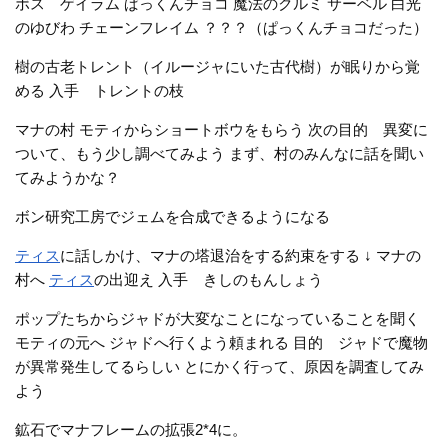
ボス ゲイラム ぱっくんチョコ 魔法のクルミ サーベル 白光
のゆびわ チェーンフレイム ？？？（ぱっくんチョコだった）
樹の古老トレント（イルージャにいた古代樹）が眠りから覚
める 入手 トレントの枝
マナの村 モティからショートボウをもらう 次の目的 異変に
ついて、もう少し調べてみよう まず、村のみんなに話を聞い
てみようかな？
ボン研究工房でジェムを合成できるようになる
ティス
に話しかけ、マナの塔退治をする約束をする ↓ マナの
村へ
ティス
の出迎え 入手 きしのもんしょう
ポップたちからジャドが大変なことになっていることを聞く
モティの元へ ジャドへ行くよう頼まれる 目的 ジャドで魔物
が異常発生してるらしい とにかく行って、原因を調査してみ
よう
鉱石でマナフレームの拡張2*4に。