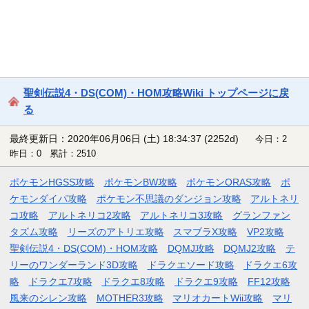
聖剣伝説4・DS(COM)・HOM攻略Wiki トップページに戻
る
最終更新日：2020年06月06日 (土) 18:34:37
(2252d)
今日：2
昨日：0 累計：2510
ポケモンHGSS攻略
ポケモンBW攻略
ポケモンORAS攻略
ポ
ケモンダイパ攻略
ポケモン不思議のダンジョン攻略
アルトネリ
コ攻略
アルトネリコ2攻略
アルトネリコ3攻略
グランファン
タズム攻略
リーズのアトリエ攻略
スマブラX攻略
VP2攻略
聖剣伝説4・DS(COM)・HOM攻略
DQMJ攻略
DQMJ2攻略
テ
リーのワンダーランド3D攻略
ドラクエソード攻略
ドラクエ6攻
略
ドラクエ7攻略
ドラクエ8攻略
ドラクエ9攻略
FF12攻略
風来のシレン攻略
MOTHER3攻略
マリオカートWii攻略
マリ