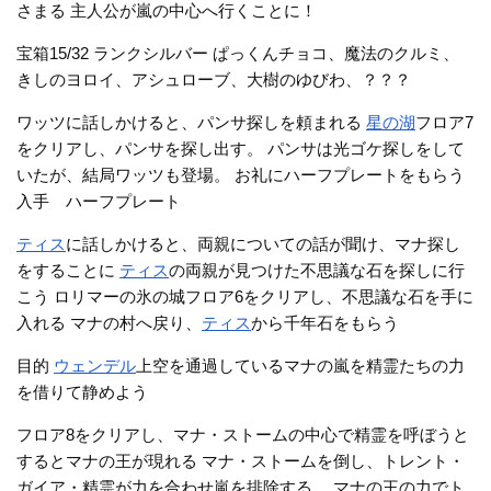
さまる 主人公が嵐の中心へ行くことに！
宝箱15/32 ランクシルバー ぱっくんチョコ、魔法のクルミ、
きしのヨロイ、アシュローブ、大樹のゆびわ、？？？
ワッツに話しかけると、パンサ探しを頼まれる
星の湖
フロア7
をクリアし、パンサを探し出す。 パンサは光ゴケ探しをして
いたが、結局ワッツも登場。 お礼にハーフプレートをもらう
入手 ハーフプレート
ティス
に話しかけると、両親についての話が聞け、マナ探し
をすることに
ティス
の両親が見つけた不思議な石を探しに行
こう ロリマーの氷の城フロア6をクリアし、不思議な石を手に
入れる マナの村へ戻り、
ティス
から千年石をもらう
目的
ウェンデル
上空を通過しているマナの嵐を精霊たちの力
を借りて静めよう
フロア8をクリアし、マナ・ストームの中心で精霊を呼ぼうと
するとマナの王が現れる マナ・ストームを倒し、トレント・
ガイア・精霊が力を合わせ嵐を排除する。 マナの王の力でト