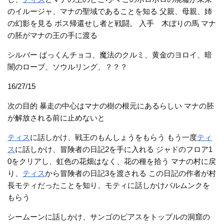
のイルージャ、マナの聖域であることを知る 父親、母親、姉
の幻影を見る ボス帰還せし者と戦闘。 入手 木ぼりの馬 マナ
の胚がマナの王の手に渡る
シルバー ぱっくんチョコ、魔法のクルミ、黄金のヨロイ、暗
闇のローブ、ソウルリング、？？？
16/27/15
次の目的 暴走の中心はマナの樹の根元にあるらしい マナの胚
が解放される前に止めないと
ティス
に話しかけ、戦王のもんしょうをもらう もう一度
ティ
ス
に話しかけ、冒険者の日記2を手に入れる ジャドのフロア1
0をクリアし、虹色の花畑はなく、花の種を拾う マナの村に戻
り、
ティス
から冒険者の日記3を渡される この日記の作者が村
長モティだったことを知り、モティに話しかけバルムンクを
もらう
シームーンに話しかけ、サンゴのピアスをトップルの洞窟の