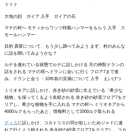
？？？
大地の顔 ガイア 入手 ガイアの石
マナの村へ モティからワッツ特製ハンマーをもらう 入手 ス
モールハンマー
目的 異変について、もう少し調べてみよう まず、村のみんな
に話を聞いてみようかな？
ルナを連れている状態でルナに話しかける 月の神獣ドランの
話をされる マナの塔へドランに会いに行く フロア7まで進
み、ドランと会う ・10年前の災禍について 入手 えいげつ
ミリオネアに話しかけ、赤き砂の砂漠に生えている「希少な
植物」を採ってくるよう依頼される 赤き砂の砂漠フロア7をク
リアし、希少な植物を手に入れる マナの村へ ミリオネアから
4000ルクもらったあと、情報料として2000ルク取られる
ティス
に話しかけ、コカトリスの羽が欲しいためジャドに連
れて行くよう頼まれる 赤き砂の砂漠フロア7をクリアし、コカ