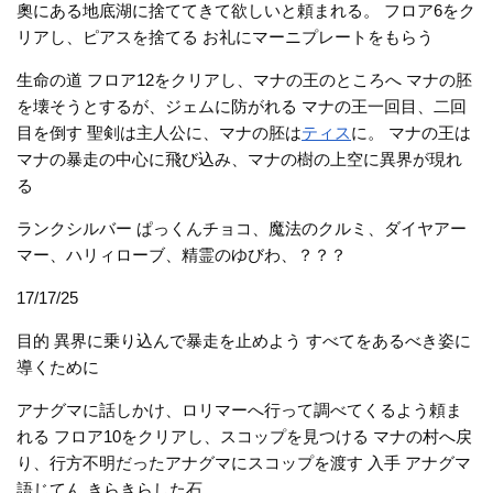
奧にある地底湖に捨ててきて欲しいと頼まれる。 フロア6をク
リアし、ピアスを捨てる お礼にマーニプレートをもらう
生命の道 フロア12をクリアし、マナの王のところへ マナの胚
を壊そうとするが、ジェムに防がれる マナの王一回目、二回
目を倒す 聖剣は主人公に、マナの胚は
ティス
に。 マナの王は
マナの暴走の中心に飛び込み、マナの樹の上空に異界が現れ
る
ランクシルバー ぱっくんチョコ、魔法のクルミ、ダイヤアー
マー、ハリィローブ、精霊のゆびわ、？？？
17/17/25
目的 異界に乗り込んで暴走を止めよう すべてをあるべき姿に
導くために
アナグマに話しかけ、ロリマーへ行って調べてくるよう頼ま
れる フロア10をクリアし、スコップを見つける マナの村へ戻
り、行方不明だったアナグマにスコップを渡す 入手 アナグマ
語じてん きらきらした石