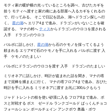
モティ家の暖炉横の光っているところを調べ、古びたカギを
拾う モティへ渡すと家の南にある部屋へ入るカギをくれるの
で、行ってみる。 そこで日記を読み、湖へドラゴン探しへ行
く。
星の湖
へ エリア4まで進み、ドラゴンがいないことを確
認する。 マナの村へ
ティス
からドラゴンのウロコを渡される
入手 ドラゴンのウロコ
バルボに話しかけ、
星の湖
から石のケモノを採ってくるよう
頼まれる エリア4で石のケモノを手に入れる バルボに渡す 入
手 ケモノのたましい
バルボにドラゴンのウロコを渡す 入手 ドラゴンのたましい
ミリオネアに話しかけ、時計が盗まれた話を聞き、マナの塔
まで泥棒を捕まえに行く。 マナの塔フロア4まで進み、古びた
時計を手に入れる ミリオネアに渡す お礼に300ルクもらう
ジャド トレントの枝を使い砂漠に入る フロア8まで進み、ボ
スと対戦する ボス ゼードル ランクゴールド ぱっくんチョコ
フォールション ボールチェイン アンクボウ 奥義・ボウ