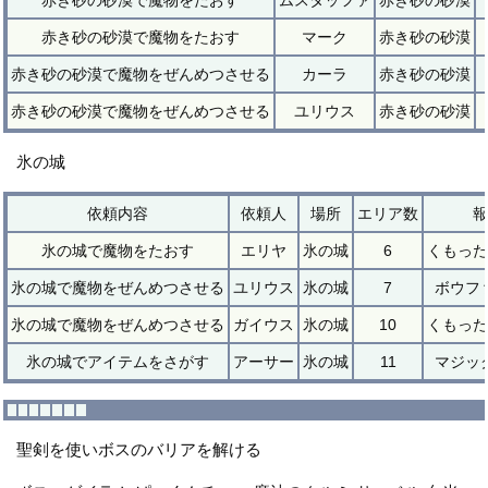
赤き砂の砂漠で魔物をたおす
マーク
赤き砂の砂漠
赤き砂の砂漠で魔物をぜんめつさせる
カーラ
赤き砂の砂漠
赤き砂の砂漠で魔物をぜんめつさせる
ユリウス
赤き砂の砂漠
氷の城
依頼内容
依頼人
場所
エリア数
報
氷の城で魔物をたおす
エリヤ
氷の城
6
くもった
氷の城で魔物をぜんめつさせる
ユリウス
氷の城
7
ボウフ
氷の城で魔物をぜんめつさせる
ガイウス
氷の城
10
くもった
氷の城でアイテムをさがす
アーサー
氷の城
11
マジッ
聖剣を使いボスのバリアを解ける