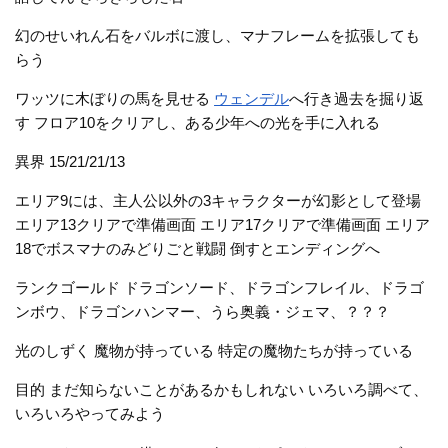
幻のせいれん石をバルボに渡し、マナフレームを拡張しても
らう
ワッツに木ぼりの馬を見せる
ウェンデル
へ行き過去を掘り返
す フロア10をクリアし、ある少年への光を手に入れる
異界 15/21/21/13
エリア9には、主人公以外の3キャラクターが幻影として登場
エリア13クリアで準備画面 エリア17クリアで準備画面 エリア
18でボスマナのみどりごと戦闘 倒すとエンディングへ
ランクゴールド ドラゴンソード、ドラゴンフレイル、ドラゴ
ンボウ、ドラゴンハンマー、うら奥義・ジェマ、？？？
光のしずく 魔物が持っている 特定の魔物たちが持っている
目的 まだ知らないことがあるかもしれない いろいろ調べて、
いろいろやってみよう