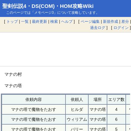
聖剣伝説4・DS(COM)・HOM攻略Wiki
このページでは「メモページ3」について攻略しています。
[
トップ
|
一覧
|
最終更新
|
検索
|
ヘルプ
] [
ページ編集
|
新規作成
|
差分
|
過去ログ
] [
ログイン
]
マナの村
マナの塔
依頼内容
依頼人
場所
エリア数
マナの塔で魔物をたおす
ヒルダ
マナの塔
4
マナの塔で魔物をたおす
ウィリアム
マナの塔
6
マナの塔で魔物をたおす
バリー
マナの塔
5