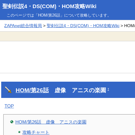
聖剣伝説4・DS(COM)・HOM攻略Wiki
このページでは「HOM/第26話」について攻略しています。
ZAPAnet総合情報局
>
聖剣伝説4・DS(COM)・HOM攻略Wiki
> HOM
HOM/第26話
虚像 アニスの楽園
†
TOP
HOM/第26話 虚像 アニスの楽園
攻略チャート