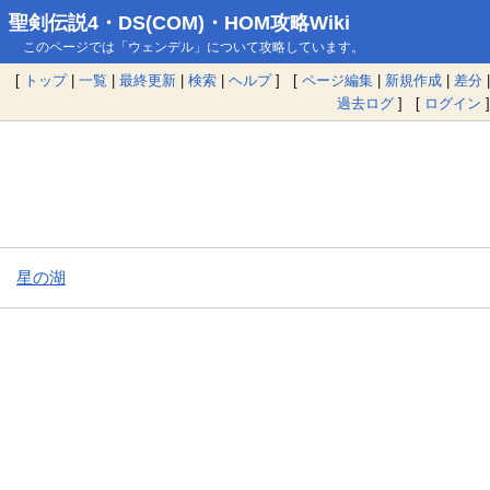
聖剣伝説4・DS(COM)・HOM攻略Wiki
このページでは「ウェンデル」について攻略しています。
[
トップ
|
一覧
|
最終更新
|
検索
|
ヘルプ
] [
ページ編集
|
新規作成
|
差分
|
過去ログ
] [
ログイン
]
星の湖