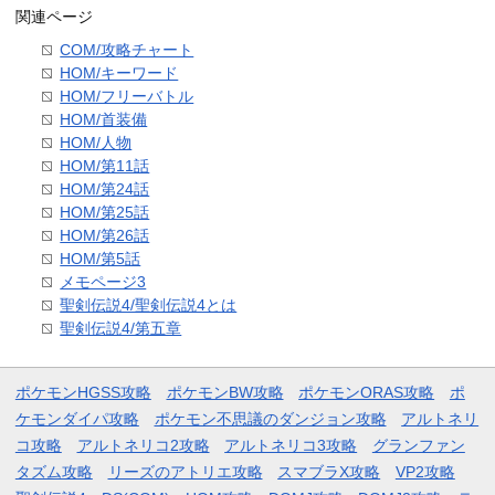
関連ページ
COM/攻略チャート
HOM/キーワード
HOM/フリーバトル
HOM/首装備
HOM/人物
HOM/第11話
HOM/第24話
HOM/第25話
HOM/第26話
HOM/第5話
メモページ3
聖剣伝説4/聖剣伝説4とは
聖剣伝説4/第五章
ポケモンHGSS攻略
ポケモンBW攻略
ポケモンORAS攻略
ポ
ケモンダイパ攻略
ポケモン不思議のダンジョン攻略
アルトネリ
コ攻略
アルトネリコ2攻略
アルトネリコ3攻略
グランファン
タズム攻略
リーズのアトリエ攻略
スマブラX攻略
VP2攻略