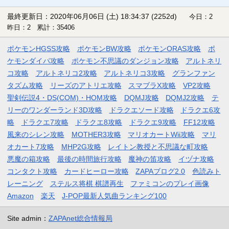
最終更新日：2020年06月06日 (土) 18:34:37
(2252d)
今日：2
昨日：2 累計：35406
ポケモンHGSS攻略
ポケモンBW攻略
ポケモンORAS攻略
ポ
ケモンダイパ攻略
ポケモン不思議のダンジョン攻略
アルトネリ
コ攻略
アルトネリコ2攻略
アルトネリコ3攻略
グランファン
タズム攻略
リーズのアトリエ攻略
スマブラX攻略
VP2攻略
聖剣伝説4・DS(COM)・HOM攻略
DQMJ攻略
DQMJ2攻略
テ
リーのワンダーランド3D攻略
ドラクエソード攻略
ドラクエ6攻
略
ドラクエ7攻略
ドラクエ8攻略
ドラクエ9攻略
FF12攻略
風来のシレン攻略
MOTHER3攻略
マリオカートWii攻略
マリ
オカート7攻略
MHP2G攻略
レイトン教授と不思議な町攻略
悪魔の箱攻略
最後の時間旅行攻略
魔神の笛攻略
イヅナ攻略
コンタクト攻略
カードヒーロー攻略
ZAPAブログ2.0
色読みト
レーニング
ステルス将棋 棋譜再生
ファミコンのプレイ画像
Amazon
楽天
J-POP最新人気曲ランキング100
Site admin：
ZAPAnet総合情報局