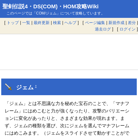
聖剣伝説4・DS(COM)・HOM攻略Wiki
このページでは「COM/ジェム」について攻略しています。
[
トップ
|
一覧
|
最終更新
|
検索
|
ヘルプ
] [
ページ編集
|
新規作成
|
差分
|
過去ログ
] [
ログイン
]
ジェム
†
「ジェム」とは不思議な力を秘めた宝石のことで、「マナフ
レーム」にはめこむと力が強くなったり、攻撃のバリエーシ
ョンに変化があったりと、さまざまな効果が現れます。ま
ず、ジェムの種類を選び、次にジェムを選んでマナフレーム
にはめこみます。（ジェムをスライドさせて動かすことがで