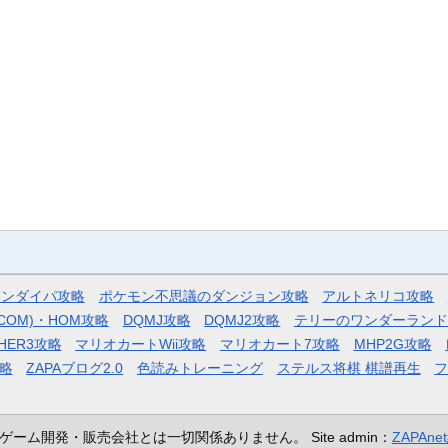
モンダイパ攻略
ポケモン不思議のダンジョン攻略
アルトネリコ攻略
COM)・HOM攻略
DQMJ攻略
DQMJ2攻略
テリーのワンダーランド
HER3攻略
マリオカートWii攻略
マリオカート7攻略
MHP2G攻略
略
ZAPAブログ2.0
色読みトレーニング
ステルス将棋 棋譜再生
ゲーム開発・販売会社とは一切関係ありません。
Site admin：
ZAPAn