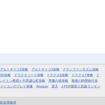
アルトネリコ2攻略
アルトネリコ3攻略
グランファンタズム攻略
3D攻略
ドラクエソード攻略
ドラクエ6攻略
ドラクエ7攻略
ド
レイトン教授と不思議な町攻略
悪魔の箱攻略
最後の時間旅行攻
ファミコンのプレイ画像
Amazon
楽天
J-POP最新人気曲ランキン
et総合情報局