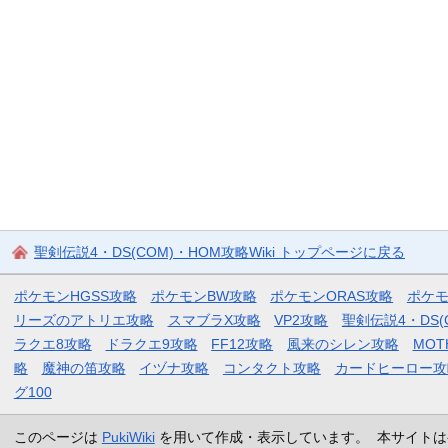
聖剣伝説4・DS(COM)・HOM攻略Wiki トップページに戻る
ポケモンHGSS攻略
ポケモンBW攻略
ポケモンORAS攻略
ポケ
リーズのアトリエ攻略
スマブラX攻略
VP2攻略
聖剣伝説4・DS(
ラクエ8攻略
ドラクエ9攻略
FF12攻略
風来のシレン攻略
MOT
略
魔神の笛攻略
イヅナ攻略
コンタクト攻略
カードヒーロー攻
グ100
このページは
PukiWiki
を用いて作成・表示しています。 本サイトは