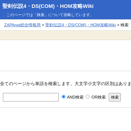
聖剣伝説4・DS(COM)・HOM攻略Wiki
このページでは「検索」について攻略しています。
ZAPAnet総合情報局
>
聖剣伝説4・DS(COM)・HOM攻略Wiki
> 検索
全てのページから単語を検索します。大文字小文字の区別はあり
AND検索
OR検索