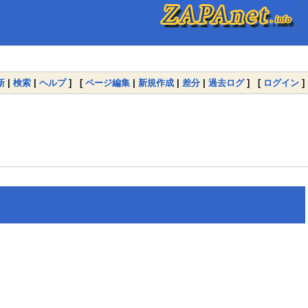
新
|
検索
|
ヘルプ
] [
ページ編集
|
新規作成
|
差分
|
過去ログ
] [
ログイン
]