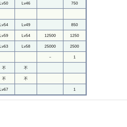
Lv50
Lv46
750
Lv54
Lv49
850
Lv59
Lv54
12500
1250
Lv63
Lv58
25000
2500
－
1
不
不
不
不
Lv67
1