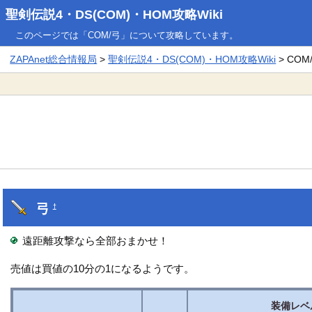
聖剣伝説4・DS(COM)・HOM攻略Wiki
このページでは「COM/弓」について攻略しています。
ZAPAnet総合情報局
>
聖剣伝説4・DS(COM)・HOM攻略Wiki
> COM
弓
†
遠距離攻撃なら全部おまかせ！
売値は買値の10分の1になるようです。
装備レベ