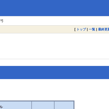
/弓
[
トップ
|
一覧
|
最終更
ル