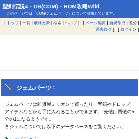
聖剣伝説4・DS(COM)・HOM攻略Wiki
このページでは「COM/ジェムパーツ」について攻略しています。
[
トップ
|
一覧
|
最終更新
|
検索
|
ヘルプ
] [
ページ編集
|
新規作成
|
差分
|
過去ログ
] [
ログイン
]
ジェムパーツ
†
ジェムパーツは雑貨屋ミリオンで買ったり、宝箱やドロップ
アイテムなどから手に入れることができます。 売値は買値の5
分の1になるようです。
各ジェムについては以下のデータベースをご覧ください。
レッドジェム