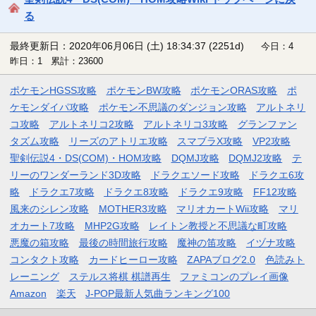
る
最終更新日：2020年06月06日 (土) 18:34:37
(2251d)
今日：4
昨日：1 累計：23600
ポケモンHGSS攻略
ポケモンBW攻略
ポケモンORAS攻略
ポ
ケモンダイパ攻略
ポケモン不思議のダンジョン攻略
アルトネリ
コ攻略
アルトネリコ2攻略
アルトネリコ3攻略
グランファン
タズム攻略
リーズのアトリエ攻略
スマブラX攻略
VP2攻略
聖剣伝説4・DS(COM)・HOM攻略
DQMJ攻略
DQMJ2攻略
テ
リーのワンダーランド3D攻略
ドラクエソード攻略
ドラクエ6攻
略
ドラクエ7攻略
ドラクエ8攻略
ドラクエ9攻略
FF12攻略
風来のシレン攻略
MOTHER3攻略
マリオカートWii攻略
マリ
オカート7攻略
MHP2G攻略
レイトン教授と不思議な町攻略
悪魔の箱攻略
最後の時間旅行攻略
魔神の笛攻略
イヅナ攻略
コンタクト攻略
カードヒーロー攻略
ZAPAブログ2.0
色読みト
レーニング
ステルス将棋 棋譜再生
ファミコンのプレイ画像
Amazon
楽天
J-POP最新人気曲ランキング100