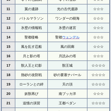
11
翼の遺跡
光の古代遺跡
☆☆☆
12
バトルマラソン
ワンダーの樹海
☆☆☆
13
氷壁の情報戦
氷壁の迷宮
☆☆☆
14
聖都侵略
聖都
ウェンデル
☆☆☆
15
風を乱す忍船
風の回廊
☆☆☆
16
月と影の塔
月読みの塔
☆☆☆
17
獣人王と幻影
獣王城
☆☆☆☆
18
熱砂の攻防戦
砂の要塞ナバール
☆☆☆☆
19
ローランとの絆
天の頂
☆☆☆☆
20
妖獣再び
南ブッカ洋
☆☆☆
21
追憶の演習
王都ペダン
☆☆☆☆