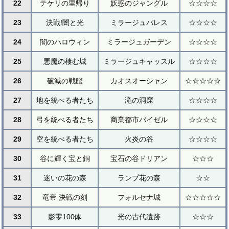
22
テケリの里帰り
妖惑のジャングル
☆☆☆☆
23
決戦!闇と光
ミラージュパレス
☆☆☆☆
24
闇のハロウィン
ミラージュガーデン
☆☆☆☆
25
悪魔の棲む城
ミラージュキャッスル
☆☆☆☆
26
破滅の戦艦
カオスオーシャン
☆☆☆☆☆
27
地を統べる者たち
滝の洞窟
☆☆☆☆
28
弓を統べる者たち
商業都市バイゼル
☆☆☆☆
29
空を統べる者たち
火炎の谷
☆☆☆☆
30
谷に輝く宝と銅
宝石の谷ドリアン
☆☆☆
31
迷いの花の森
ランプ花の森
☆☆
32
竜帝 決戦の刻
フォルセナ城
☆☆☆☆☆
33
影零100体
光の古代遺跡
☆☆☆