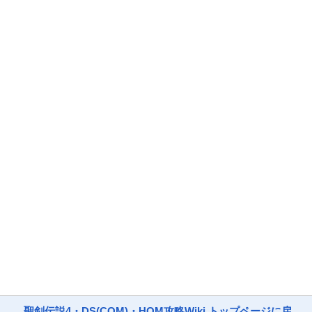
聖剣伝説4・DS(COM)・HOM攻略Wiki トップページに戻