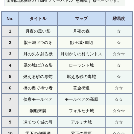
聖剣伝説攻略の HOM/フリーバトル を編集するページです。
No.
タイトル
マップ
難易度
1
月夜の黒い影
月夜の森
☆
2
獣王城 2つの牙
獣王城･周辺
☆
3
月の矢を射る獣
月明かりの村ミントス
☆☆☆
4
風の城に迫る影
ローラント城
☆
5
燃える砂の毒蛇
燃える砂の毒蛇
☆
6
橋の奧で待つ者
黄金街道
☆☆
7
偵察モールベア
モールベアの高原
☆☆
8
鋼船来襲
フォルセナ城
☆☆☆
9
凍てつく城の弓
アルミナ城
☆☆
10
零下の包囲網
零下の雪原
☆☆☆