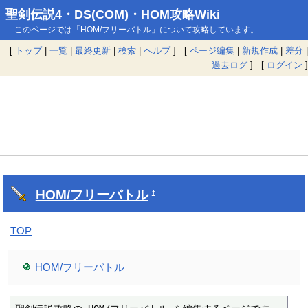
聖剣伝説4・DS(COM)・HOM攻略Wiki
このページでは「HOM/フリーバトル」について攻略しています。
[
トップ
|
一覧
|
最終更新
|
検索
|
ヘルプ
] [
ページ編集
|
新規作成
|
差分
|
過去ログ
] [
ログイン
]
HOM/フリーバトル
†
TOP
HOM/フリーバトル