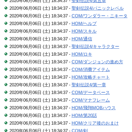
2020年06月06日 (土) 18:34:37 -
聖剣伝説4/第五章
2020年06月06日 (土) 18:34:37 -
聖剣伝説4/パニックレベル
2020年06月06日 (土) 18:34:37 -
COM/ワンダラー・ニキータ
2020年06月06日 (土) 18:34:37 -
HOM/ヘルプ
2020年06月06日 (土) 18:34:37 -
HOM/スキル
2020年06月06日 (土) 18:34:37 -
HOM/通信
2020年06月06日 (土) 18:34:37 -
聖剣伝説4/キャラクター
2020年06月06日 (土) 18:34:37 -
HOM/ロキ
2020年06月06日 (土) 18:34:37 -
COM/ダンジョンの進め方
2020年06月06日 (土) 18:34:37 -
COM/消費アイテム
2020年06月06日 (土) 18:34:37 -
HOM/攻略チャート
2020年06月06日 (土) 18:34:37 -
聖剣伝説4/第一章
2020年06月06日 (土) 18:34:37 -
COM/データベース
2020年06月06日 (土) 18:34:37 -
COM/マナフレーム
2020年06月06日 (土) 18:34:37 -
HOM/飛翔MOBハウス
2020年06月06日 (土) 18:34:37 -
HOM/第20話
2020年06月06日 (土) 18:34:37 -
HOM/クリア後のおまけ
2020年06月06日 (土) 18:34:37 -
COM/剣