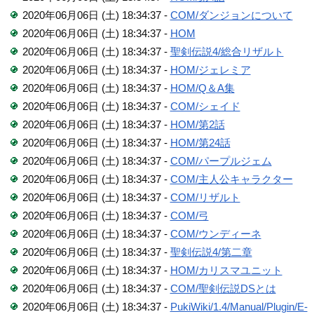
2020年06月06日 (土) 18:34:37 -
COM/ダンジョンについて
2020年06月06日 (土) 18:34:37 -
HOM
2020年06月06日 (土) 18:34:37 -
聖剣伝説4/総合リザルト
2020年06月06日 (土) 18:34:37 -
HOM/ジェレミア
2020年06月06日 (土) 18:34:37 -
HOM/Q＆A集
2020年06月06日 (土) 18:34:37 -
COM/シェイド
2020年06月06日 (土) 18:34:37 -
HOM/第2話
2020年06月06日 (土) 18:34:37 -
HOM/第24話
2020年06月06日 (土) 18:34:37 -
COM/パープルジェム
2020年06月06日 (土) 18:34:37 -
COM/主人公キャラクター
2020年06月06日 (土) 18:34:37 -
COM/リザルト
2020年06月06日 (土) 18:34:37 -
COM/弓
2020年06月06日 (土) 18:34:37 -
COM/ウンディーネ
2020年06月06日 (土) 18:34:37 -
聖剣伝説4/第二章
2020年06月06日 (土) 18:34:37 -
HOM/カリスマユニット
2020年06月06日 (土) 18:34:37 -
COM/聖剣伝説DSとは
2020年06月06日 (土) 18:34:37 -
PukiWiki/1.4/Manual/Plugin/E-