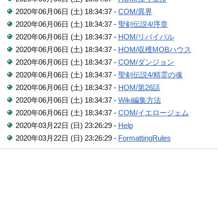
2020年06月06日 (土) 18:34:37 -
COM/異界
2020年06月06日 (土) 18:34:37 -
聖剣伝説4/序章
2020年06月06日 (土) 18:34:37 -
HOM/リバイバル
2020年06月06日 (土) 18:34:37 -
HOM/収穫MOBハウス
2020年06月06日 (土) 18:34:37 -
COM/ダンジョン
2020年06月06日 (土) 18:34:37 -
聖剣伝説4/精霊の魂
2020年06月06日 (土) 18:34:37 -
HOM/第26話
2020年06月06日 (土) 18:34:37 -
Wiki編集方法
2020年06月06日 (土) 18:34:37 -
COM/イエロージェム
2020年03月22日 (日) 23:26:29 -
Help
2020年03月22日 (日) 23:26:29 -
FormattingRules