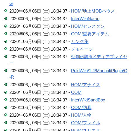
G
2020年06月06日 (土) 18:34:37 -
HOM/地上MOBハウス
2020年06月06日 (土) 18:34:37 -
InterWikiName
2020年06月06日 (土) 18:34:37 -
HOM/セレスタン
2020年06月06日 (土) 18:34:37 -
COM/重要アイテム
2020年06月06日 (土) 18:34:37 -
リンク集
2020年06月06日 (土) 18:34:37 -
メモページ
2020年06月06日 (土) 18:34:37 -
聖剣伝説4/メディアプレイヤ
ー
2020年06月06日 (土) 18:34:37 -
PukiWiki/1.4/Manual/Plugin/O
-R
2020年06月06日 (土) 18:34:37 -
HOM/アナイス
2020年06月06日 (土) 18:34:37 -
COM
2020年06月06日 (土) 18:34:37 -
InterWikiSandBox
2020年06月06日 (土) 18:34:37 -
COM/防具
2020年06月06日 (土) 18:34:37 -
HOM/人物
2020年06月06日 (土) 18:34:37 -
COM/フレイル
2020年06月06日 (土) 18:34:37 -
HOM/ユリエル