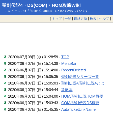
聖剣伝説4・DS(COM)・HOM攻略Wiki
このページでは「RecentChanges」について攻略しています。
[
トップ
|
一覧
|
最終更新
|
検索
|
ヘルプ
]
2020年07月08日 (水) 01:28:59 -
TOP
2020年06月07日 (日) 15:14:38 -
MenuBar
2020年06月07日 (日) 15:14:00 -
RecentDeleted
2020年06月07日 (日) 15:05:35 -
聖剣伝説シリーズ一覧
2020年06月07日 (日) 15:05:03 -
聖剣伝説4/聖剣伝説4とは
2020年06月07日 (日) 15:04:44 -
攻略本
2020年06月07日 (日) 15:04:00 -
HOM/聖剣伝説HOM概要
2020年06月07日 (日) 15:03:43 -
COM/聖剣伝説DS概要
2020年06月07日 (日) 01:45:35 -
AutoTicketLinkName