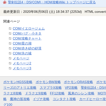
聖剣伝説4・DS(COM)・HOM攻略Wiki トップページに戻る
最終更新日：2020年06月06日 (土) 18:34:37
(2253d)
HTML convert
関連ページ
COM/イエロージェム
COM/バグ・小ネタ
COM/攻略チャート
COM/星の湖
COM/赤き砂の砂漠
COM/氷の城
メモページ
メモページ2
メモページ3
ポケモンHGSS攻略
ポケモンBW攻略
ポケモンORAS攻略
ポケ
リーズのアトリエ攻略
スマブラX攻略
VP2攻略
聖剣伝説4・DS(
ラクエ8攻略
ドラクエ9攻略
FF12攻略
風来のシレン攻略
MOT
略
魔神の笛攻略
イヅナ攻略
コンタクト攻略
カードヒーロー攻
グ100