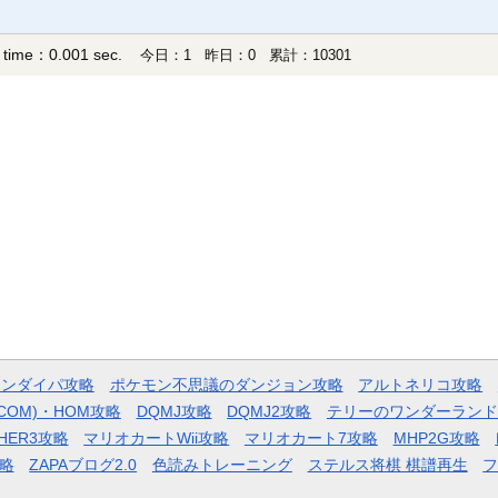
 time：0.001 sec.
今日：1 昨日：0 累計：10301
モンダイパ攻略
ポケモン不思議のダンジョン攻略
アルトネリコ攻略
COM)・HOM攻略
DQMJ攻略
DQMJ2攻略
テリーのワンダーランド
HER3攻略
マリオカートWii攻略
マリオカート7攻略
MHP2G攻略
略
ZAPAブログ2.0
色読みトレーニング
ステルス将棋 棋譜再生