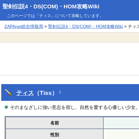
聖剣伝説4・DS(COM)・HOM攻略Wiki
このページでは「ティス」について攻略しています。
ZAPAnet総合情報局
>
聖剣伝説4・DS(COM)・HOM攻略Wiki
> ティ
ティス
（Tiss）
†
そのまなざしに強い意志を宿し、自然を愛する心優しい少女
名前
性別