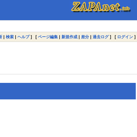
新
|
検索
|
ヘルプ
] [
ページ編集
|
新規作成
|
差分
|
過去ログ
] [
ログイン
]