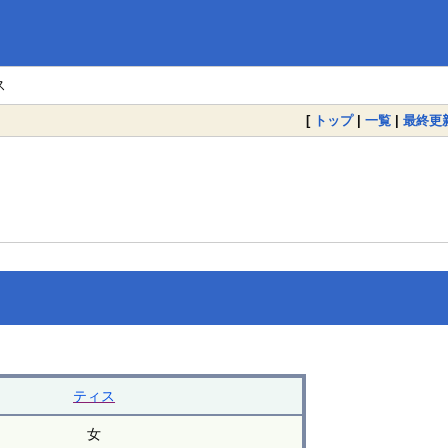
ス
[
トップ
|
一覧
|
最終更
。
ティス
女