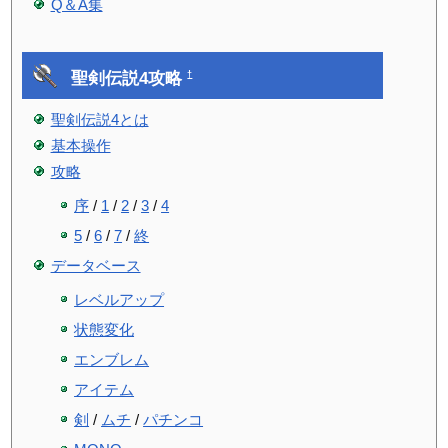
Q＆A集
聖剣伝説4攻略
†
聖剣伝説4とは
基本操作
攻略
序
/
1
/
2
/
3
/
4
5
/
6
/
7
/
終
データベース
レベルアップ
状態変化
エンブレム
アイテム
剣
/
ムチ
/
パチンコ