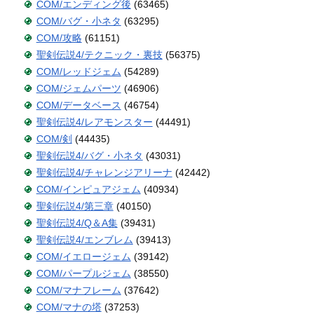
COM/エンディング後
(63465)
COM/バグ・小ネタ
(63295)
COM/攻略
(61151)
聖剣伝説4/テクニック・裏技
(56375)
COM/レッドジェム
(54289)
COM/ジェムパーツ
(46906)
COM/データベース
(46754)
聖剣伝説4/レアモンスター
(44491)
COM/剣
(44435)
聖剣伝説4/バグ・小ネタ
(43031)
聖剣伝説4/チャレンジアリーナ
(42442)
COM/インピュアジェム
(40934)
聖剣伝説4/第三章
(40150)
聖剣伝説4/Q＆A集
(39431)
聖剣伝説4/エンブレム
(39413)
COM/イエロージェム
(39142)
COM/パープルジェム
(38550)
COM/マナフレーム
(37642)
COM/マナの塔
(37253)