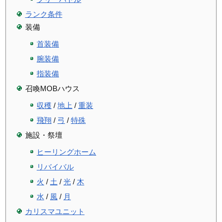
ランク条件
装備
首装備
腕装備
指装備
召喚MOBハウス
収穫
/
地上
/
重装
飛翔
/
弓
/
特殊
施設・祭壇
ヒーリングホーム
リバイバル
火
/
土
/
光
/
木
水
/
風
/
月
カリスマユニット