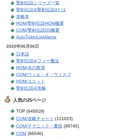
聖剣伝説シリーズ一覧
聖剣伝説4/聖剣伝説4とは
攻略本
HOM/聖剣伝説HOM概要
COM/聖剣伝説DS概要
AutoTicketLinkName
2020年06月06日
日本語
聖剣伝説4/フィー魔法
HOM/水の祭壇
COM/ウィル・オ・ウィスプ
HOM/ユニット
聖剣伝説4/攻略
人気の25ページ
TOP (645818)
COM/攻略チャート
(111023)
COM/テクニック・裏技
(89745)
COM
(66546)