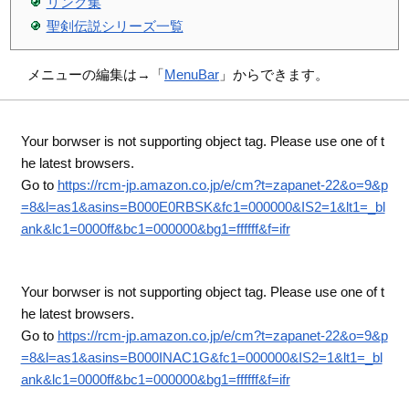
リンク集
聖剣伝説シリーズ一覧
メニューの編集は→「
MenuBar
」からできます。
Your borwser is not supporting object tag. Please use one of t
he latest browsers.
Go to
https://rcm-jp.amazon.co.jp/e/cm?t=zapanet-22&o=9&p
=8&l=as1&asins=B000E0RBSK&fc1=000000&IS2=1&lt1=_bl
ank&lc1=0000ff&bc1=000000&bg1=ffffff&f=ifr
Your borwser is not supporting object tag. Please use one of t
he latest browsers.
Go to
https://rcm-jp.amazon.co.jp/e/cm?t=zapanet-22&o=9&p
=8&l=as1&asins=B000INAC1G&fc1=000000&IS2=1&lt1=_bl
ank&lc1=0000ff&bc1=000000&bg1=ffffff&f=ifr