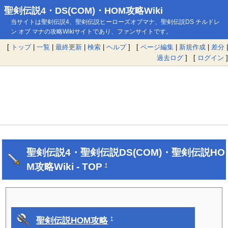
聖剣伝説4・DS(COM)・HOM攻略Wiki
当サイトは聖剣伝説4、聖剣伝説ヒーローズオブマナ、聖剣伝説DS チルドレ
ン オブ マナの攻略Wikiサイトであり、ファンサイトです。
[
トップ
|
一覧
|
最終更新
|
検索
|
ヘルプ
] [
ページ編集
|
新規作成
|
差分
|
過去ログ
] [
ログイン
]
聖剣伝説4・聖剣伝説DS(COM)・聖剣伝説HO
M攻略Wiki - TOP
†
聖剣伝説HOM攻略
†