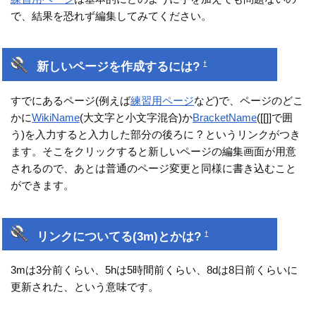
で、結果を恐れず編集してみてください。
新しいページを作成するには?
†
すでにあるページ(例えば
練習用ページ
など)で、ページのどこ
かに
WikiName
(大文字と小文字混合)か
BracketName
([[]]で囲
う)を入力すると入力した部分の後ろに ? というリンクがつき
ます。そこをクリックすると新しいページの編集画面が用意
されるので、あとは普通のページ変更と同様に書き込むこと
ができます。
リンクについてる(3m)とかは?
†
3mは3分前くらい、5hは5時間前くらい、8dは8日前くらいに
更新された、という意味です。