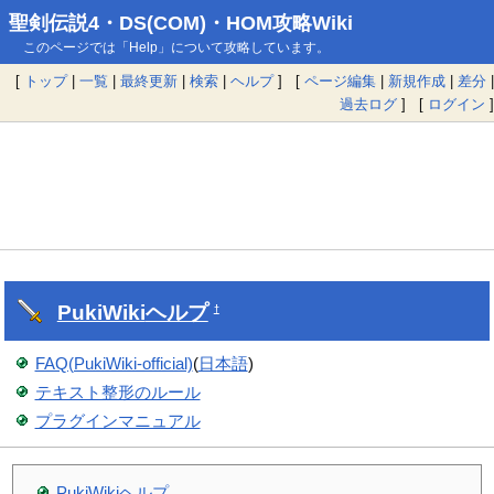
聖剣伝説4・DS(COM)・HOM攻略Wiki
このページでは「Help」について攻略しています。
[
トップ
|
一覧
|
最終更新
|
検索
|
ヘルプ
] [
ページ編集
|
新規作成
|
差分
|
過去ログ
] [
ログイン
]
PukiWiki
ヘルプ
†
FAQ(PukiWiki-official)
(
日本語
)
テキスト整形のルール
プラグインマニュアル
PukiWikiヘルプ