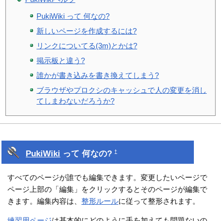
PukiWiki って 何なの?
新しいページを作成するには?
リンクについてる(3m)とかは?
掲示板と違う?
誰かが書き込みを書き換えてしまう?
ブラウザやプロクシのキャッシュで人の変更を消し
てしまわないだろうか?
PukiWiki
って 何なの?
†
すべてのページが誰でも編集できます。変更したいページで
ページ上部の「編集」をクリックするとそのページが編集で
きます。編集内容は、
整形ルール
に従って整形されます。
練習用ページ
は基本的にどのように手を加えても問題ないの