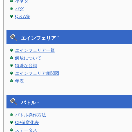
小ネタ
バグ
Q＆A集
エインフェリア
†
エインフェリア一覧
解放について
特殊な台詞
エインフェリア相関図
年表
バトル
†
バトル操作方法
CP値変化表
ステータス