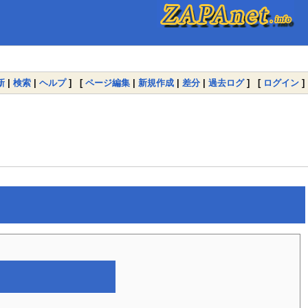
新
|
検索
|
ヘルプ
] [
ページ編集
|
新規作成
|
差分
|
過去ログ
] [
ログイン
]