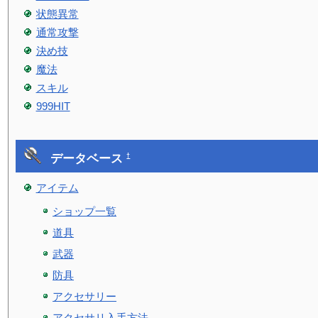
状態異常
通常攻撃
決め技
魔法
スキル
999HIT
データベース
†
アイテム
ショップ一覧
道具
武器
防具
アクセサリー
アクセサリ入手方法