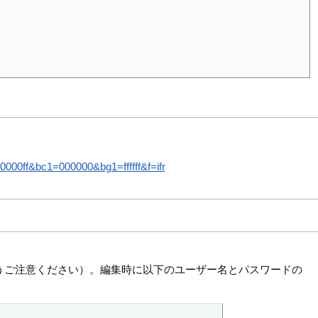
00ff&bc1=000000&bg1=ffffff&f=ifr
うご注意ください）。編集時に以下のユーザー名とパスワードの