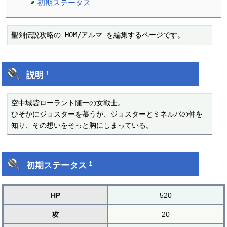
初期ステータス
聖剣伝説攻略の HOM/アルマ を編集するページです。
説明
†
空中城砦ローラント随一の女戦士。

ひそかにジョスターを慕うが、ジョスターとミネルバの仲を
知り、その想いをそっと胸にしまっている。
初期ステータス
†
HP
520
攻
20