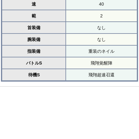
速
40
範
2
首装備
なし
腕装備
なし
指装備
重装のネイル
バトルS
飛翔覚醒陣
待機S
飛翔超速召還