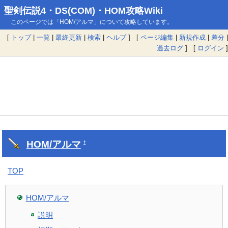
聖剣伝説4・DS(COM)・HOM攻略Wiki
このページでは「HOM/アルマ」について攻略しています。
[
トップ
|
一覧
|
最終更新
|
検索
|
ヘルプ
] [
ページ編集
|
新規作成
|
差分
|
過去ログ
] [
ログイン
]
HOM/アルマ
†
TOP
HOM/アルマ
説明