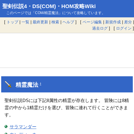
聖剣伝説4・DS(COM)・HOM攻略Wiki
このページでは「COM/精霊魔法」について攻略しています。
[
トップ
|
一覧
|
最終更新
|
検索
|
ヘルプ
] [
ページ編集
|
新規作成
|
差分
|
過去ログ
] [
ログイン
]
精霊魔法
†
聖剣伝説DSには下記8属性の精霊が存在します。 冒険には8精
霊の中から1精霊だけを選び、冒険に連れて行くことができま
す。
サラマンダー