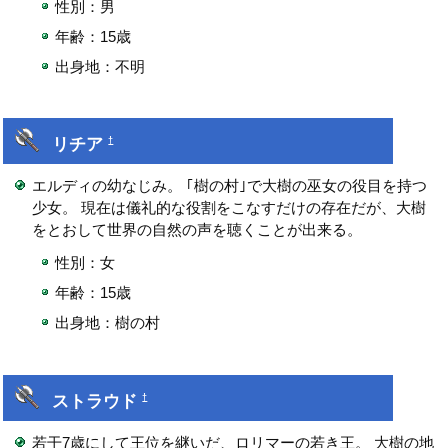
性別：男
年齢：15歳
出身地：不明
リチア
†
エルディの幼なじみ。 ｢樹の村｣で大樹の巫女の役目を持つ
少女。 現在は儀礼的な役割をこなすだけの存在だが、大樹
をとおして世界の自然の声を聴くことが出来る。
性別：女
年齢：15歳
出身地：樹の村
ストラウド
†
若干7歳にして王位を継いだ、ロリマーの若き王。 大樹の地