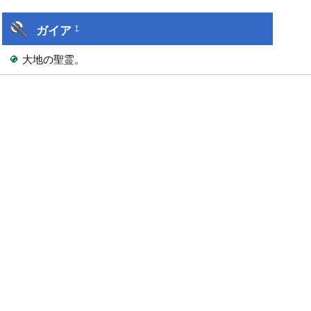
ガイア
†
大地の聖霊。