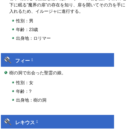
下に眠る"魔界の扉"の存在を知り、扉を開いてその力を手に
入れるため、イルージャに進行する。
性別：男
年齢：23歳
出身地：ロリマー
フィー
†
樹の洞で出会った聖霊の娘。
性別：女
年齢：?
出身地：樹の洞
レキウス
†