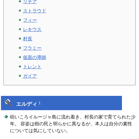
リチア
ストラウド
フィー
レキウス
村長
フラミー
仮面の導師
トレント
ガイア
エルディ
†
幼いころイルージャ島に流れ着き、村長の家で育てられた少
年。 容姿は樹の民と明らかに異なるが、本人は自分の素性
については気にしていない。