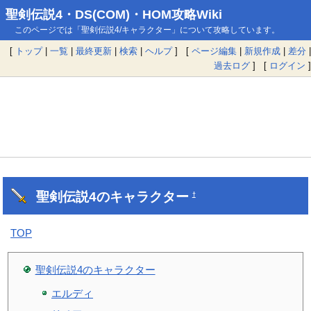
聖剣伝説4・DS(COM)・HOM攻略Wiki
このページでは「聖剣伝説4/キャラクター」について攻略しています。
[
トップ
|
一覧
|
最終更新
|
検索
|
ヘルプ
] [
ページ編集
|
新規作成
|
差分
|
過去ログ
] [
ログイン
]
聖剣伝説4のキャラクター
†
TOP
聖剣伝説4のキャラクター
エルディ