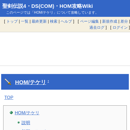
聖剣伝説4・DS(COM)・HOM攻略Wiki
このページでは「HOM/テケリ」について攻略しています。
[
トップ
|
一覧
|
最終更新
|
検索
|
ヘルプ
] [
ページ編集
|
新規作成
|
差分
|
過去ログ
] [
ログイン
]
HOM/テケリ
†
TOP
HOM/テケリ
説明