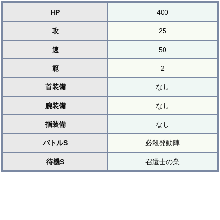
HP
400
攻
25
速
50
範
2
首装備
なし
腕装備
なし
指装備
なし
バトルS
必殺発動陣
待機S
召還士の業