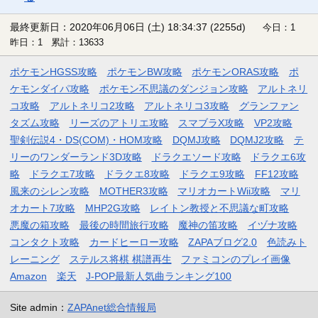
最終更新日：2020年06月06日 (土) 18:34:37
(2255d)
今日：1
昨日：1 累計：13633
ポケモンHGSS攻略
ポケモンBW攻略
ポケモンORAS攻略
ポ
ケモンダイパ攻略
ポケモン不思議のダンジョン攻略
アルトネリ
コ攻略
アルトネリコ2攻略
アルトネリコ3攻略
グランファン
タズム攻略
リーズのアトリエ攻略
スマブラX攻略
VP2攻略
聖剣伝説4・DS(COM)・HOM攻略
DQMJ攻略
DQMJ2攻略
テ
リーのワンダーランド3D攻略
ドラクエソード攻略
ドラクエ6攻
略
ドラクエ7攻略
ドラクエ8攻略
ドラクエ9攻略
FF12攻略
風来のシレン攻略
MOTHER3攻略
マリオカートWii攻略
マリ
オカート7攻略
MHP2G攻略
レイトン教授と不思議な町攻略
悪魔の箱攻略
最後の時間旅行攻略
魔神の笛攻略
イヅナ攻略
コンタクト攻略
カードヒーロー攻略
ZAPAブログ2.0
色読みト
レーニング
ステルス将棋 棋譜再生
ファミコンのプレイ画像
Amazon
楽天
J-POP最新人気曲ランキング100
Site admin：
ZAPAnet総合情報局