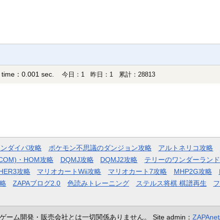
 time：0.001 sec.
今日：1 昨日：1 累計：28813
モンダイパ攻略
ポケモン不思議のダンジョン攻略
アルトネリコ攻略
COM)・HOM攻略
DQMJ攻略
DQMJ2攻略
テリーのワンダーランド
HER3攻略
マリオカートWii攻略
マリオカート7攻略
MHP2G攻略
略
ZAPAブログ2.0
色読みトレーニング
ステルス将棋 棋譜再生
ゲーム開発・販売会社とは一切関係ありません。
Site admin：
ZAPAn