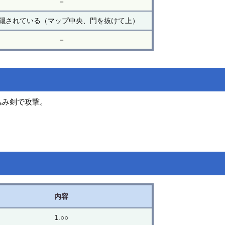
－
隠されている（マップ中央、門を抜けて上）
－
込み剣で攻撃。
内容
1.○○