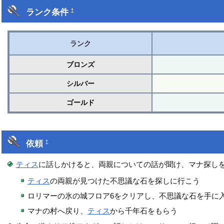
ランク条件
†
ランク
ブロンズ
シルバー
ゴールド
依頼
†
ティス
に話しかけると、両親についての話が聞け、マナ探し
ティス
の両親が見つけた不思議な石を探しに行こう
ロリマーの氷の城フロア6をクリアし、不思議な石を手に
マナの村へ戻り、
ティス
から千年石をもらう