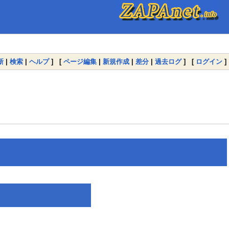
新
|
検索
|
ヘルプ
] [
ページ編集
|
新規作成
|
差分
|
過去ログ
] [
ログイン
]