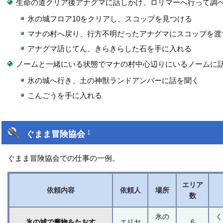
生命の道クリア後アナグマに話しかけ、ロリマーへ行って調
氷の城フロア10をクリアし、スコップを見つける
マナの村へ戻り、行方不明だったアナグマにスコップを渡
アナグマ語じてん、きらきらした石を手に入れる
ノームと一緒にいる状態でマナの村中心辺りにいるノームに
氷の城へ行き、土の神獣ランドアンバーに話を聞く
こんごうを手に入れる
ぐまま冒険協会
†
ぐまま冒険協会での仕事の一例。
エリア
依頼内容
依頼人
場所
数
氷の
く
氷の城で魔物をたおす
エリヤ
6