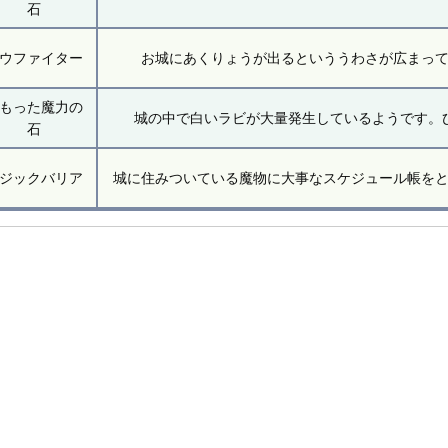
石
ウファイター
お城にあくりょうが出るといううわさが広まっ
もった魔力の
城の中で白いラビが大量発生しているようです。
石
ジックバリア
城に住みついている魔物に大事なスケジュール帳を