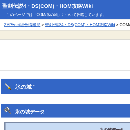
聖剣伝説4・DS(COM)・HOM攻略Wiki
このページでは「COM/氷の城」について攻略しています。
ZAPAnet総合情報局
>
聖剣伝説4・DS(COM)・HOM攻略Wiki
> CO
氷の城
†
氷の城データ
†
氷の城データ