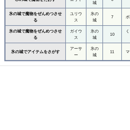
城
氷の城で魔物をぜんめつさせ
ユリウ
氷の
7
ボ
る
ス
城
氷の城で魔物をぜんめつさせ
ガイウ
氷の
く
10
る
ス
城
アーサ
氷の
氷の城でアイテムをさがす
11
マ
ー
城