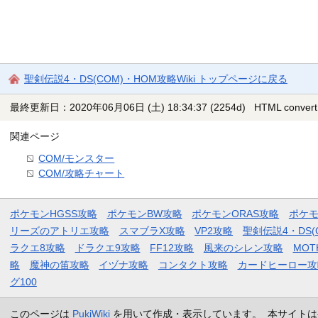
聖剣伝説4・DS(COM)・HOM攻略Wiki トップページに戻る
最終更新日：2020年06月06日 (土) 18:34:37
(2254d)
HTML convert
関連ページ
COM/モンスター
COM/攻略チャート
ポケモンHGSS攻略
ポケモンBW攻略
ポケモンORAS攻略
ポケ
リーズのアトリエ攻略
スマブラX攻略
VP2攻略
聖剣伝説4・DS(
ラクエ8攻略
ドラクエ9攻略
FF12攻略
風来のシレン攻略
MOT
略
魔神の笛攻略
イヅナ攻略
コンタクト攻略
カードヒーロー攻
グ100
このページは
PukiWiki
を用いて作成・表示しています。 本サイトは