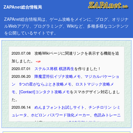
ZAPAnet総合情報局
ZAPAnet総合情報局は、ゲーム攻略をメインに、ブログ、オリジナ
ルWebアプリ、プログラミング、Wikiなど、多種多様なコンテンツ
を公開しているサイトです。
2020.07.08 攻略Wikiページに関連リンクを表示する機能を追
加しました。
2020.07.01
ステルス将棋 棋譜再生
を作りました！
2020.06.20
降魔霊符伝イヅナ攻略メモ
、
マジカルバケーショ
ン 5つの星がならぶとき攻略メモ
、
ロストマジック攻略メ
モ
、
[Contact]コンタクト攻略メモ
をスマホデザイン対応しまし
た。
2020.06.14
めんまフォントお試しサイト
、
チンチロリン シミ
ュレータ
、
ホビロン パスワード強化メーカー
、
色読みトレーニ
ング
をスマホ対応させました。
J-POP最新人気曲ランキング
100
の表示を改良しました。