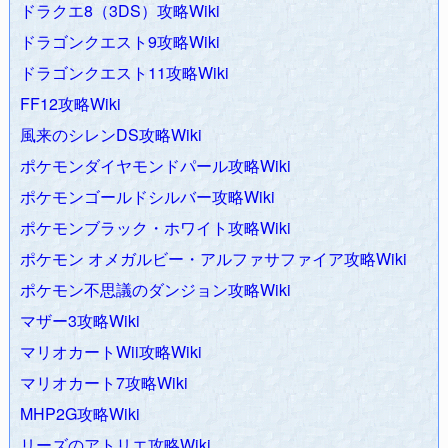
ドラクエ8（3DS）攻略Wiki
ラクエ7（3DS版）攻略Wiki
、
ドラクエ8（3DS版）攻略Wiki
、
ドラゴンクエストソード攻略Wiki
、
ドラゴンクエストモンスタ
ドラゴンクエスト9攻略Wiki
ーズ テリーのワンダーランド3D攻略Wiki
、
ドラゴンクエストモ
ドラゴンクエスト11攻略Wiki
ンスターズ ジョーカー攻略Wiki
、
ドラゴンクエストモンスター
FF12攻略Wiki
ズ ジョーカー2攻略Wiki
を全面リニューアルしました！
風来のシレンDS攻略Wiki
2020.05.29
アルトネリコ攻略Wiki
、
アルトネリコ2攻略Wiki
、
ポケモンダイヤモンドパール攻略Wiki
アルトネリコ3攻略Wiki
、
リーズのアトリエ攻略Wiki
、
イリスの
アトリエ グランファンタズム攻略Wiki
を全面リニューアルしま
ポケモンゴールドシルバー攻略Wiki
した！
ポケモンブラック・ホワイト攻略Wiki
2020.05.28
レイトン教授と不思議な町攻略Wiki
、
レイトン教
ポケモン オメガルビー・アルファサファイア攻略Wiki
授と悪魔の箱攻略Wiki
、
レイトン教授と最後の時間旅行攻略
ポケモン不思議のダンジョン攻略Wiki
Wiki
、
レイトン教授と魔神の笛攻略Wiki
を全面リニューアルし
マザー3攻略Wiki
ました！SSL化も実施しています。
2020.05.25
ドラゴンクエスト9攻略Wiki
を全面リニューアルし
マリオカートWii攻略Wiki
ました！
マリオカート7攻略Wiki
2020.05.21
マリオカートWii攻略Wiki
と
マリオカート7攻略
MHP2G攻略Wiki
Wiki
を全面リニューアルしました！スマホから見やすいように
リーズのアトリエ攻略Wiki