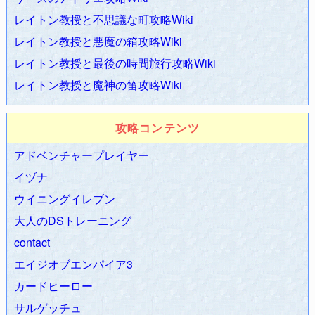
なりました。
レイトン教授と不思議な町攻略Wiki
2020.01.01 あけましておめでとうございます。本年もよろし
くお願いします。
レイトン教授と悪魔の箱攻略Wiki
2019.01.01 あけましておめでとうございます。本年もよろし
レイトン教授と最後の時間旅行攻略Wiki
くお願いします。
レイトン教授と魔神の笛攻略Wiki
2018.05.17
認知症予防！色読みトレーニング
を作成
2018.01.01 あけましておめでとうございます。本年もよろし
攻略コンテンツ
くお願いします。
2017.06.28
ゲーム最新情報
を更新。
アドベンチャープレイヤー
2017.05.19 デザイン変更しました。
イヅナ
2017.01.01 あけましておめでとうございます。本年もよろし
ウイニングイレブン
くお願いします。
大人のDSトレーニング
2016.01.01 あけましておめでとうございます。今年で
ZAPAnet総合情報局は15年目に突入します。
contact
2015.08.27
ドラクエ8（3DS）攻略Wiki
開始
エイジオブエンパイア3
2015.07.27
ドラゴンクエスト11 過ぎ去りし時を求めて 攻略
カードヒーロー
Wiki
開始
サルゲッチュ
2015.01.01 あけましておめでとうございます。今年で