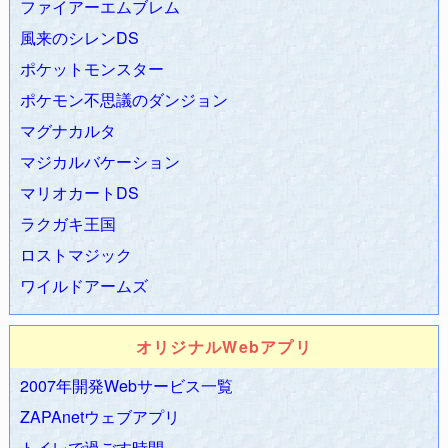
ファイアーエムブレム
されました
風来のシレンDS
2012.01.11
デジカメ最新情報
を更新
ポケットモンスター
2012.01.01 あけましておめでとうございます。今年もよろし
くお願いします。
ポケモン不思議のダンジョン
2011.11.29
マリオカート7攻略Wiki
がオープンしました！
マグナカルタ
2011.06.03
ホビロン パスワード強化メーカー
作りました。
マジカルバケーション
2011.06.01
チンチロリン シミュレータ
作りました。
マリオカートDS
2011.05.27
めんまフォントお試しサイト
作りました。
ラクガキ王国
2011.01.01 あけましておめでとうございます。今年も
ZAPAnet総合情報局
をよろしくお願いいたします。
ロストマジック
2010.12.18
ohaYouTube - おはようチューブ
に新機能を追加。
ワイルドアームズ
2010.12.13 YouTube仕様変更に合わせて、
ohaYouTube - おは
ようチューブ
を更新。
オリジナルWebアプリ
2010.09.13
ポケットモンスター攻略Wiki
を移転。
ポケモンブ
ラックホワイト攻略Wiki
開始。
2007年開発Webサービス一覧
2010.08.05 ZAPA著「
公開API活用ガイド
が発売されました。
ZAPAnetウェブアプリ
2010.08.08
ツンデレ抽選器
をリリース！
トイレで過ごす時間