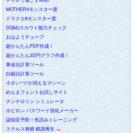
2010.06.12
無料・有料のiPhone・iPadアプリランキング
を公
MOTHER3モンスター度
開
ドラクエ8モンスター度
2010.04.28
ドラゴンクエストモンスターズ ジョーカー2
発売
2010.04.08
ドラゴンクエストモンスターズ ジョーカー2攻略
DQMJスカウト能力チェック
Wiki
開始
おはようチューブ
2010.03.08
ohaYouTube - 動画から音楽（MP3)だけ抽出する
超かんたんPDF作成！
方法
超かんたん3D円グラフ作成！
2010.02.23
ドラクエ6攻略Wiki
が
Yahoo!カテゴリ
に掲載。
ポケ
黄金比計算ツール
モン ゴールド・シルバー攻略Wiki
が
Yahoo!カテゴリ
に掲載。
白銀比計算ツール
2010.02.01
アルトネリコ3攻略Wiki
が
Yahoo!カテゴリ
に掲載
2010.01.28
ドラゴンクエスト6幻の大地攻略Wiki
開始、
アルト
小さい“つ”が消えるマシーン
ネリコ3
が発売
めんまフォントお試しサイト
2010.01.03 TOPページにブログ最新記事を表示。
チンチロリン シミュレータ
2010.01.02
動画最新情報
を修正。
ホビロン パスワード強化メーカー
2010.01.01 あけましておめでとうございます。今年もよろし
認知症予防！色読みトレーニング
くお願いします。
2009.11.26
レイトン教授と魔神の笛攻略Wiki
開始
ステルス将棋 棋譜再生