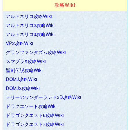
攻略Wiki
2020.06.11 ZAPAnet総合情報局のトップページ（このページ
です）のデザインをリニューアルしました！
J-POP最新人気曲
アルトネリコ攻略Wiki
ランキング100
を作りました！
アルトネリコ2攻略Wiki
2020.06.09
スマブラX攻略＋ファンサイトWiki
、
聖剣伝説4・
アルトネリコ3攻略Wiki
DS(COM)・HOM攻略Wiki
、
FF12（ファイナルファンタジー
12）攻略Wiki
、
風来のシレンDS攻略Wiki
、
マザー
VP2攻略Wiki
3（MOTHER3）攻略Wiki
、
モンスターハンターポータブル 2nd
グランファンタズム攻略Wiki
G 攻略Wiki
、
ヴァルキリープロファイル2攻略Wiki
のリニューア
スマブラX攻略Wiki
ルしました！
聖剣伝説攻略Wiki
2020.06.04
airappli.com
、
公開APIを利用したサンプルサイト
DQMJ攻略Wiki
を作っていくよ
をSSL化しました。
DQMJ2攻略Wiki
2020.06.03
ポケモン ゴールド・シルバー攻略
、
ポケモン ブ
ラック・ホワイト攻略
、
ポケモン オメガルビー・アルファサフ
テリーのワンダーランド3D攻略Wiki
ァイア攻略
、
ポケモン ダイヤモンド・パール・プラチナ攻略
、
ドラクエソード攻略Wiki
ポケモン不思議のダンジョン 時・闇の探検隊攻略
を全面リニュ
ドラゴンクエスト6攻略Wiki
ーアルしました！
ドラゴンクエスト7攻略Wiki
2020.05.30
ドラゴンクエスト6 幻の大地(DS版) 攻略Wiki
、
ド