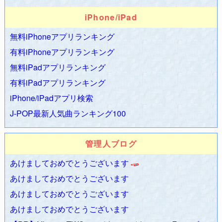
2009.10.13
アルトネリコ3攻略Wiki
開始
2009.10.07
ohaYouTube - おはようチューブ
に現在の人気動画
iPhone/iPad
を表示する機能を追加
無料iPhoneアプリランキング
2009.10.05
ohaYouTube - おはようチューブ
に動画名をコピー
有料iPhoneアプリランキング
する機能を追加
無料iPadアプリランキング
2009.09.12
ポケモン ゴールド・シルバー攻略Wiki
オープ
ン！
有料iPadアプリランキング
2009.07.17
ドラゴンクエスト9攻略Wiki
が
Yahoo!カテゴリ
に掲
iPhone/iPadアプリ検索
載
J-POP最新人気曲ランキング100
2009.07.11
ドラゴンクエスト9
発売！
2009.07.10
ドラゴンクエスト9
明日発売！
管理人ブログ
2009.06.14
ohaYouTube - おはようチューブ
のプログラムを全
面改良
あけましておめでとうございます
2009.04.15
ohaYouTube - おはようチューブ
に関連動画を表示
あけましておめでとうございます
する機能を追加
あけましておめでとうございます
2009.04.13
ohaYouTube - おはようチューブ
の
iPhone対応など
あけましておめでとうございます
プログラム改良いろいろ