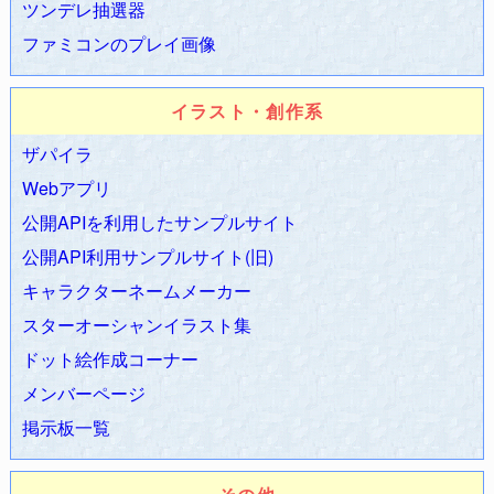
ツンデレ抽選器
2008.01.14
「ZAPA PDF READER DS」リリースしました！
2008.01.14 管理人ZAPA執筆「
Adobe AIRプログラミング入
ファミコンのプレイ画像
門
」が発売されました！
2008.01.05
カードヒーロー攻略
更新
イラスト・創作系
2008.01.03 カードヒーロー攻略更新
ザパイラ
2008.01.01 あけましておめでとうございます。本年も何卒よ
ろしくお願いいたします。
Webアプリ
公開APIを利用したサンプルサイト
2008年1月以降の更新履歴のみ表示しています。
公開API利用サンプルサイト(旧)
キャラクターネームメーカー
スターオーシャンイラスト集
ドット絵作成コーナー
メンバーページ
掲示板一覧