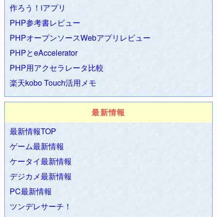
作ろう！iアプリ
スしました
→
「ZAPA GS」
2008.06.10
ツンデレ知恵袋
作りました
PHP参考書レビュー
2008.06.08
Webデザイン黄金比計算ツール
と
Webデザイン白
PHPオープンソースWebアプリレビュー
銀比計算ツール
作りました
PHPとeAccelerator
2008.04.06
マリオカートWii攻略Wiki
始めました！
PHP用アクセラレータ比較
2008.03.04
おはようチューブ
が1周年を迎えました！
楽天kobo Touch活用メモ
2008.02.26
airappli.com
正式オープンしました！
2008.02.23
ＴＢＳ「オビラジＲ」に出演しました！
2008.02.15
ATOKなら3倍速く打てる！
最新情報
2008.02.12
スマブラX攻略＋ファンサイトWiki
更新
最新情報TOP
2008.02.10
スマブラX攻略＋ファンサイトWiki
更新
ゲーム最新情報
2008.02.08
スマブラX攻略＋ファンサイトWiki
更新
2008.02.04
スマブラX攻略＋ファンサイトWiki
更新
ケータイ最新情報
2008.02.03
スマブラX攻略＋ファンサイトWiki
更新
デジカメ最新情報
2008.01.28
TBS「オビラジR」に出演しました！…たぶん…
PC最新情報
2008.01.28
MHP2G攻略Wiki
はじめました
ツンデレサーチ！
2008.01.27
スマブラX攻略Wiki
はじめました