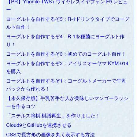
2009.04.05
ohaYouTube - おはようチューブ
のアルゴリズムを
【PR】Yhomie TWS+ ワイヤレスイヤフォン F9 レビュ
改良
ー
2009.03.13
Googleで「m9（＾Д＾）プギャー検索」できるブ
ヨーグルトを自作するぞ5：R-1ドリンクタイプでヨーグ
ックマークレット
ルト自作！
2009.02.20
小さい“つ”が消えるマシーン
を
作りました
。
ヨーグルトを自作するぞ4：R-1を種菌にヨーグルト作
2009.02.19
スターオーシャン4発売！
、
アイドルマスターSP
り！
発売！
ヨーグルトを自作するぞ3：初めてのヨーグルト自作！
2009.02.12
公開APIを利用したサンプルサイトを作っていく
ヨーグルトを自作するぞ2：アイリスオーヤマ KYM-014
よ
リリース
を購入
2009.02.07
簡易はてブ (カテゴリ別注目エントリー)
リリース
2009.01.29
バンブーブレードPSP それからの挑戦
ヨーグルトを自作するぞ1：ヨーグルトメーカーで牛乳
2009.01.01 あけましておめでとうございます。本年も何卒よ
パックから作れる！
ろしくお願いいたします。
【永久保存版】牛乳苦手な人が美味しいマンゴーラッシ
2008.12.02
レイトン教授と最後の時間旅行攻略Wiki
が
Yahoo!
ーを作るコツ
カテゴリ
に登録されました。
「ステルス将棋 棋譜再生」を作りました！
2008.11.27
レイトン教授と最後の時間旅行
発売！
Cloud9とGitHubを連携させる
2008.10.27
簡易はてブ (カテゴリ別人気エントリー)
リリース
CSSで長方形の画像を丸く表示する方法
2008.11.26
簡易はてブ (注目エントリー版)
、
簡易はてブ (人気