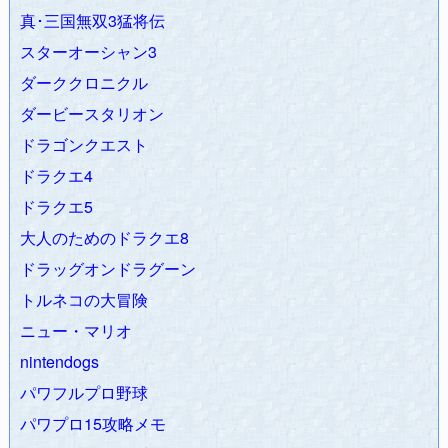
真･三国無双3猛将伝
ZAPAnet総合情報局は14年目に突入します。
スターオーシャン3
2014.11.18
ポケモン オメガルビー・アルファサファイア攻略
Wiki
開始
ダーククロニクル
2014.01.01 あけましておめでとうございます。今年もよろし
ダービースタリオン
くお願いします。
ドラゴンクエスト
2013.02.29
PHP関数検索：ZAPAnet
作成
ドラクエ4
2013.01.29
ドラゴンクエスト7（3DS版）攻略Wiki
開始
ドラクエ5
2012.09.30
おはようチューブ：ネット画像縮小サイト
がリニ
ューアルオープン！
大人のためのドラクエ8
2012.07.24
ドラゴンクエスト10攻略Wiki
、
ドラゴンクエスト
ドラッグオンドラグーン
11攻略Wiki
オープン！
トルネコの大冒険
2012.07.23
楽天kobo Touch活用メモ
開始
ニュー・マリオ
2012.05.30
ドラゴンクエストモンスターズ テリーのワンダー
nintendogs
ランド3D攻略Wiki
スタート！
2012.04.10
簡単にファミコンのプレイ画像を入手する方法
パワフルプロ野球
（全ゲームタイトル対応）
パワプロ15攻略メモ
2012.02.23 管理人ZAPA執筆「
わかる!iPhoneカメラ
」が発売