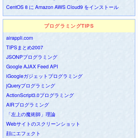
エントリー版)
リリース
CentOS 8 に Amazon AWS Cloud9 をインストール
2008.11.19
教えて君.netでおはようチューブが紹介されまし
た
プログラミングTIPS
2008.11.18
ohaYouTube
で
高画質HD動画をダウンロード
でき
airappli.com
るように
2008.11.01
おはようチューブのアルゴリズムを変更
TIPSまとめ2007
2008.10.24
ohaYouTube - おはようチューブ
の動画取得アルゴ
JSONPプログラミング
リズムを変更
Google AJAX Feed API
2008.10.23
はてはてブラウザー
を
リリースしました！
iGoogleガジェットプログラミング
2008.10.10
東京ゲームショウ2008レポートその1
jQueryプログラミング
2008.10.07
レイトン教授と最後の時間旅行攻略Wiki
スター
ト！
ActionScript3.0プログラミング
2008.09.13
ポケットモンスタープラチナ
発売！
AIRプログラミング
2008.08.28
Aspire oneレビュー
「左上の魔術師」理論
2008.07.24
パワプロ15攻略メモ
Webサイトのスクリーンショット
2008.07.19
レコ腕〜レコーディング腕立て伏せ公式サイト〜
顔にエフェクト
2008.06.12
デスクトップ版黄金比・白銀比計算ツールリリー