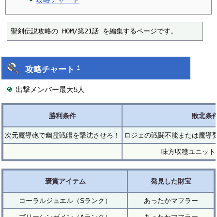
聖剣伝説攻略の HOM/第21話 を編集するページです。
攻略チャート
†
出撃メンバー最大5人
勝利条件
敗北条
次元魔導砲で幽霊戦艦を撃沈させろ！
ロジェの戦闘不能または魔導
味方収穫ユニット
褒賞アイテム
発見した財宝
コーラルジュエル（Sランク）
あったかマフラー