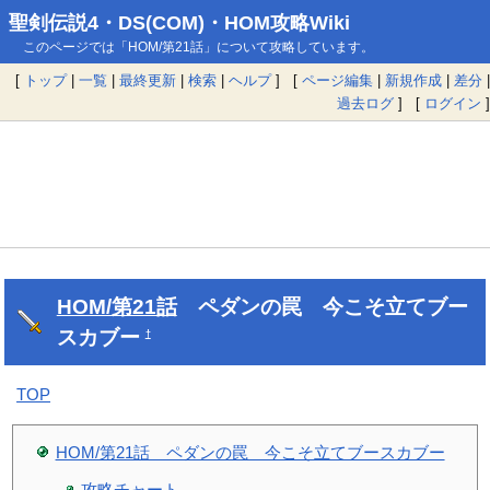
聖剣伝説4・DS(COM)・HOM攻略Wiki
このページでは「HOM/第21話」について攻略しています。
[
トップ
|
一覧
|
最終更新
|
検索
|
ヘルプ
] [
ページ編集
|
新規作成
|
差分
|
過去ログ
] [
ログイン
]
HOM/第21話
ペダンの罠 今こそ立てブー
スカブー
†
TOP
HOM/第21話 ペダンの罠 今こそ立てブースカブー
攻略チャート