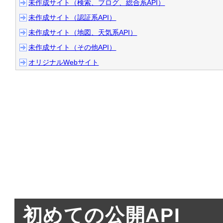
2008/10/20 
「Mashup Awa
未作成サイト（検索、ブログ、総合系API）
た！
未作成サイト（認証系API）
未作成サイト（地図、天気系API）
未作成サイト（その他API）
2008/10/17 
iKnow! API
を利
オリジナルWebサイト
りました。1位になると賞金
2008/10/15 
Flash Playe
2008/08/20 
mixi OpenID
2008/08/13 Yahoo!の
Yahoo!カテゴリのWebA
初めての公開API