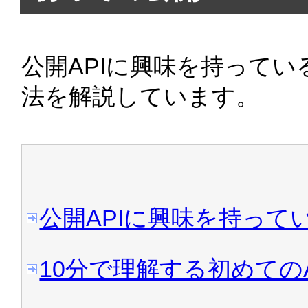
2008/07/22 
Yahoo!ショッ
た！
公開APIに興味を持ってい
2008/07/17 
Yahoo!デベ
法を解説しています。
で
ルビ振りWebサービス
が
2008/06/27 
Coocle
をリリー
2008/06/21 管理人ZAPA
グラミング
」が発売開始で
公開APIに興味を持っ
ログラミング」発売！
10分で理解する初めてのA
2008/06/20 
表示ページをその
Browser」
リリースしまし