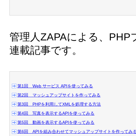
2008/06/12 
デスクトップ版
スしました
→
「ZAPA GS」
管理人ZAPAによる、PH
連載記事です。
2008/06/10 
日本のデベロッパ
技術ドキュメントが日本語
2008/06/10 
ツンデレ知恵袋
第1回　Web サービス APIを使ってみる
第2回　マッシュアップサイトを作ってみる
2008/06/09 
Yahoo!知恵袋
第3回　PHPを利用してXMLを処理する方法
第4回　写真を表示するAPIを使ってみる
2008/06/08 
Webデザイン
第5回　動画を表示するAPIを使ってみる
銀比計算ツール
作りました
第6回　APIを組み合わせてマッシュアップサイトを作ってみ