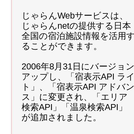
2007/05/01 
初めて学ぶWe
じゃらんWebサービスは、
じゃらんnetの提供する日本
2007/04/20 
早速Google A
全国の宿泊施設情報を活用
ることができます。
2007/04/19 
寿司作りに学ぶ
2006年8月31日にバージョ
2007/04/14 
ケータイ電話に対
アップし、「宿表示API ラ
ト」、「宿表示API アドバ
2007/04/11 
「左上の魔術師
ス」に変更され、「エリア
検索API」「温泉検索API」
2007/04/10 
マトリックスも
が追加されました。
ラフ作成サービスリンク集