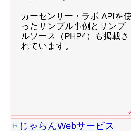
だけから検索してくれる「
カーセンサー・ラボ APIを
2007/05/21 
そろそろPHP
ったサンプル事例とサンプ
ルソース（PHP4）も掲載さ
2007/05/13 
被ブックマーク
れています。
2007/05/06 
PHPで動いて
リレビュー
2007/05/03 
プログラマを目
ページ
2007/05/02 
実際に買って読
じゃらんWebサービス