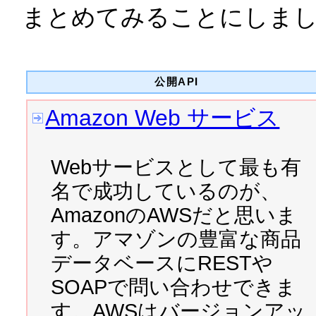
2008/01/14 
「ZAPA PDF
まとめてみることにしま
2008/01/12 
htmlspecia
公開API
2008/01/11 
[AIR解説本の
Amazon Web サービス
2008/01/10 
[AIR解説本の
Webサービスとして最も有
少しで大変なことに…！）
名で成功しているのが、
AmazonのAWSだと思いま
2008/01/08 
[AIR解説本の
す。アマゾンの豊富な商品
イセンスは導入できない？
データベースにRESTや
SOAPで問い合わせできま
2008/01/07 
[AIR解説本の
す。AWSはバージョンアッ