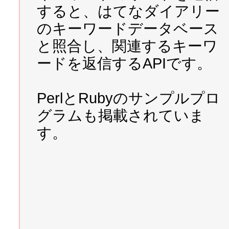
2007/09/09 
はじめてのJS
すると、はてなダイアリー
のキーワードデータベース
2007/09/08 
JSONPを利
と照合し、関連するキーワ
るAPIを組み込みました
ードを返信するAPIです。
2007/08/17 
違う、我々が欲
PerlとRubyのサンプルプロ
するマシンだ。
グラムも掲載されていま
す。
2007/08/08 
@nifty WebServ
2007/08/02 通貨換算に便利
Xurrency.com