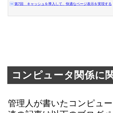
第7回　キャッシュを導入して、快適なページ表示を実現する
2008/06/03 
MASHUP AWARD
秀賞は100万円です！
2008/05/23 
PHP で YouTu
2008/05/22 
AIR-users.j
ト
を作りました>
コンピュータ関係に
2008/05/21 
Web APIで
券がコンテストを開催：ITp
管理人が書いたコンピュー
2008/05/08 
Ustream API
が