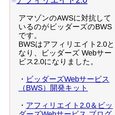
アフィリエイト2.0
2007/11/07 
XCacheのイ
アマゾンのAWSに対抗して
2007/11/06 WebAPI
いるのがビッダーズのBWS
標準プロトコル「Atom Publish
です。
BWSはアフィリエイト2.0と
2007/11/05 
あの565バイト
なり、ビッダーズ Webサー
った！
ビス2.0になりました。
2007/11/03 
今すぐApach
・
ビッダーズWebサービス
（BWS）開発キット
2007/11/02 
わずか565バ
説
、
続・わずか565バイ
・
アフィリエイト2.0＆ビッ
ダーズWebサービス ブログ
2007/10/29 
Web2.0サイト