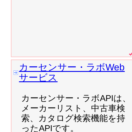
2007/06/12 
ohaYouTube
掲載されました
→
週刊アス
2007/06/11 
Apollo から Ado
2007/06/06 
おはようチュー
カーセンサー・ラボWeb
サービス
2007/06/02 
「PHPを使っ
2007/05/30 
keitai24.com
作
カーセンサー・ラボAPIは、
ました！
メーカーリスト、中古車検
索、カタログ検索機能を持
2007/05/22 
3マッチ棒
作り
ったAPIです。