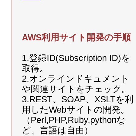
2007/12/23 
ニュータイプなjQ
ータイプなjQueryその3-
AWS利用サイト開発の手順
2007/12/21 
ニュータイプなJ
1.登録ID(Subscription ID)を
う！
取得。
2.オンラインドキュメント
2007/12/19 
マッシュアップ
や関連サイトをチェック。
第4回　写真を表示するAPI
3.REST、SOAP、XSLTを利
座
用したWebサイトの開発。
（Perl,PHP,Ruby,pythonな
2007/12/08 
第3回　PHPを
ど、言語は自由）
シュアップ講座
が公開され