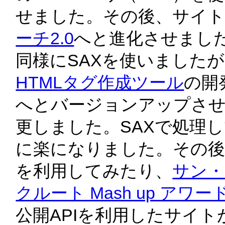
2008/01/25 
マッシュアップ
せました。その後、サイ
した
ーチ2.0
へと進化させました
2008/01/24 
Flex入門のス
同様にSAXを使いましたが
HTMLタグ作成ツール
の開
2008/01/21 
頭脳戦であるプ
へとバージョンアップさせ、X
ある
更しました。SAXで処理
2008/01/20 
インストール直
に楽になりました。その後
る
を利用してみたり、
サン・
2008/01/18 
ギークなおっさ
クルート Mash up アワー
公開APIを利用したサイ