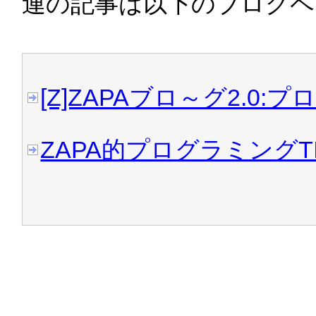
連の記事は以下のブログペ
2008/04/04 
RESTアーキ
れました
[Z]ZAPAブロ～グ2.0:
2008/03/24 
Mashupedia
ZAPA的プログラミングT
2008/03/14 
いまさら聞けな
2008/03/12 
YouTube、「
API公開
→
YouTube APIs and
2008/02/26 
airappli.com
は