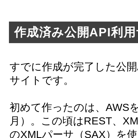
2008/02/23 
ＴＢＳ「オビラ
2008/02/20 
第7回　キャッ
作成済み公開API利
を実現する
が公開されまし
2008/02/07 
ギークなおっさ
すでに作成が完了した公開
2008/01/29 
PHPは定期的
サイトです。
2008/01/27 
1000px弱時代
初めて作ったのは、AWSを
2008/01/26 
ケータイメールで
月）。この頃はREST、X
のXMLパーサ（SAX）を