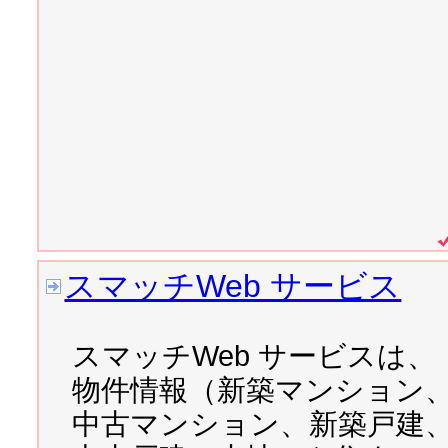
2007/04/09 
Nucleusを
2007/04/08 
日本生まれの可
能力
2007/04/07 
PDO、PEAR:
2007/04/06 
おはようチュー
スマッチWeb サービス
2007/04/05 
Flashの内容
スマッチWeb サービスは、
作る上で苦労したこと、捨
物件情報（新築マンション
れ
中古マンション、新築戸建