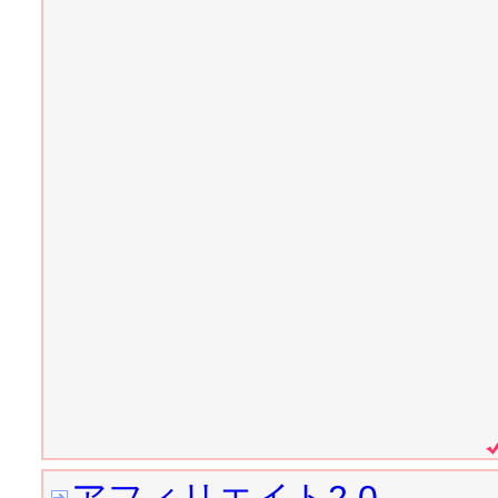
2007/11/12 
ZAPA先生の
2007/11/12 
それ、Flex
き）
2007/11/11 
はじめてのiGo
2007/11/10 
Googleから
2007/11/08 
iGoogleガ
審査結果の発表