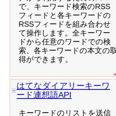
す。　→　早速サンプルサ
で、キーワード検索のRSS
プ！
 （
ツンデレマップ！作
フィードと各キーワードの
RSSフィードを組み合わせ
2007/09/17 
Mash up Awar
て操作します。全キーワー
す。
ドから任意のワードでの検
索、各キーワードの本文の
2007/09/12 
coneco.net W
得ができます。
ビス)
の公開と、
coneco.n
ました
はてなダイアリーキーワ
2007/09/11 
JSONPに関
ード連想語API
集
キーワードのリストを送信