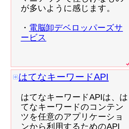
2007/10/14 
Drecom Award 
が多いように感じます。
までです
・
電脳卸デベロッパーズサ
2007/10/01 
Mash up Award
ービス
2007/09/29 
iGoogleガジ
日までです。
はてなキーワードAPI
2007/09/22 
「Adobe AI
月26日発売です → 
Adobe
はてなキーワードAPIは、は
てなキーワードのコンテン
2007/09/20 
ALPSLAB api
が
ツを任意のアプリケーショ
Geocoding API - 住所
ンから利用するためのAPI