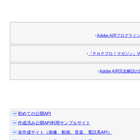
イトルを英語に変換する機
2008/11/27 
簡易はてブ (カ
した
↑
Adobe AIRプログラ
↑
『ＰＨＰプロ！マガジン』Vo
2008/11/26 
簡易はてブ (注
エントリー版)
を
作りました
↑
Adobe AIR完全解
2008/11/18 
ohaYouTube
で
るようにしました
初めての公開API
2008/10/24 
はてはてブラウ
作成済み公開API利用サンプルサイト
未作成サイト（画像、動画、音楽、電話系API）