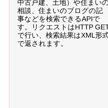
中古戸建、土地）や住まい
2007/04/02 
超かんたん3D
相談、住まいのブログの記
かんたん3D円グラフ作成！
事などを検索できるAPIで
す。リクエストはHTTP GE
2007/03/30 
超かんたんPD
で行い、検索結果はXML形
んPDF作成！
で返されます。
2007/03/28 
誰のためのWe
2007/03/25 
デジカメ最新情
最新シリーズ第5弾・第6弾
た！
2007/03/23 
Webサイトの