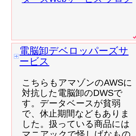
2007/10/25 
ヌーラボラボ ≫
されました。
電脳卸デベロッパーズサ
2007/10/24 
ZAPA的プログ
ービス
た。参考にどうぞ。
2007/10/19 
おはようチュー
こちらもアマゾンのAWSに
画共有サイトに対応させま
対抗した電脳卸のDWSで
す。データベースが貧弱
2007/10/18 
「おはようチュ
で、休止期間などもありま
はようチューブ目覚まし
した。扱っている商品には
マニアックで怪しげなもの