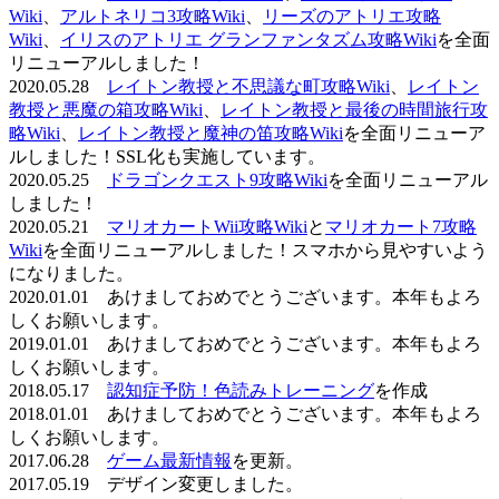
Wiki
、
アルトネリコ3攻略Wiki
、
リーズのアトリエ攻略
Wiki
、
イリスのアトリエ グランファンタズム攻略Wiki
を全面
リニューアルしました！
2020.05.28
レイトン教授と不思議な町攻略Wiki
、
レイトン
教授と悪魔の箱攻略Wiki
、
レイトン教授と最後の時間旅行攻
略Wiki
、
レイトン教授と魔神の笛攻略Wiki
を全面リニューア
ルしました！SSL化も実施しています。
2020.05.25
ドラゴンクエスト9攻略Wiki
を全面リニューアル
しました！
2020.05.21
マリオカートWii攻略Wiki
と
マリオカート7攻略
Wiki
を全面リニューアルしました！スマホから見やすいよう
になりました。
2020.01.01 あけましておめでとうございます。本年もよろ
しくお願いします。
2019.01.01 あけましておめでとうございます。本年もよろ
しくお願いします。
2018.05.17
認知症予防！色読みトレーニング
を作成
2018.01.01 あけましておめでとうございます。本年もよろ
しくお願いします。
2017.06.28
ゲーム最新情報
を更新。
2017.05.19 デザイン変更しました。