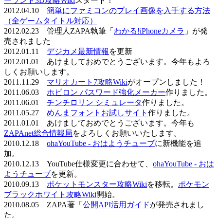
ーランド3D攻略Wiki
スタート！
2012.04.10
簡単にファミコンのプレイ画像を入手する方法
（全ゲームタイトル対応）
2012.02.23 管理人ZAPA執筆「
わかる!iPhoneカメラ
」が発
売されました
2012.01.11
デジカメ最新情報
を更新
2012.01.01 あけましておめでとうございます。今年もよろ
しくお願いします。
2011.11.29
マリオカート7攻略Wiki
がオープンしました！
2011.06.03
ホビロン パスワード強化メーカー
作りました。
2011.06.01
チンチロリン シミュレータ
作りました。
2011.05.27
めんまフォントお試しサイト
作りました。
2011.01.01 あけましておめでとうございます。今年も
ZAPAnet総合情報局
をよろしくお願いいたします。
2010.12.18
ohaYouTube - おはようチューブ
に新機能を追
加。
2010.12.13 YouTube仕様変更に合わせて、
ohaYouTube - おは
ようチューブ
を更新。
2010.09.13
ポケットモンスター攻略Wiki
を移転。
ポケモン
ブラックホワイト攻略Wiki
開始。
2010.08.05 ZAPA著「
公開API活用ガイド
が発売されまし
た。