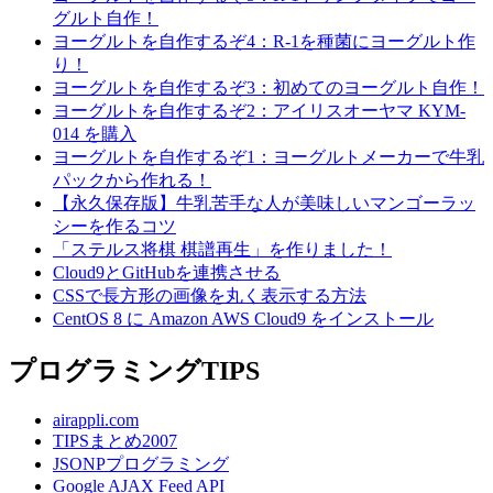
グルト自作！
ヨーグルトを自作するぞ4：R-1を種菌にヨーグルト作
り！
ヨーグルトを自作するぞ3：初めてのヨーグルト自作！
ヨーグルトを自作するぞ2：アイリスオーヤマ KYM-
014 を購入
ヨーグルトを自作するぞ1：ヨーグルトメーカーで牛乳
パックから作れる！
【永久保存版】牛乳苦手な人が美味しいマンゴーラッ
シーを作るコツ
「ステルス将棋 棋譜再生」を作りました！
Cloud9とGitHubを連携させる
CSSで長方形の画像を丸く表示する方法
CentOS 8 に Amazon AWS Cloud9 をインストール
プログラミングTIPS
airappli.com
TIPSまとめ2007
JSONPプログラミング
Google AJAX Feed API