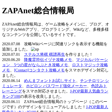
ZAPAnet総合情報局
ZAPAnet総合情報局は、ゲーム攻略をメインに、ブログ、オ
リジナルWebアプリ、プログラミング、Wikiなど、多種多様
なコンテンツを公開しているサイトです。
2020.07.08 攻略Wikiページに関連リンクを表示する機能を
追加しました。
2020.07.01
ステルス将棋 棋譜再生
を作りました！
2020.06.20
降魔霊符伝イヅナ攻略メモ
、
マジカルバケーシ
ョン 5つの星がならぶとき攻略メモ
、
ロストマジック攻略
メモ
、
[Contact]コンタクト攻略メモ
をスマホデザイン対応し
ました。
2020.06.14
めんまフォントお試しサイト
、
チンチロリン シ
ミュレータ
、
ホビロン パスワード強化メーカー
、
色読みト
レーニング
をスマホ対応させました。
J-POP最新人気曲ラン
キング100
の表示を改良しました。
2020.06.11 ZAPAnet総合情報局のトップページ（このペー
ジです）のデザインをリニューアルしました！
J-POP最新人