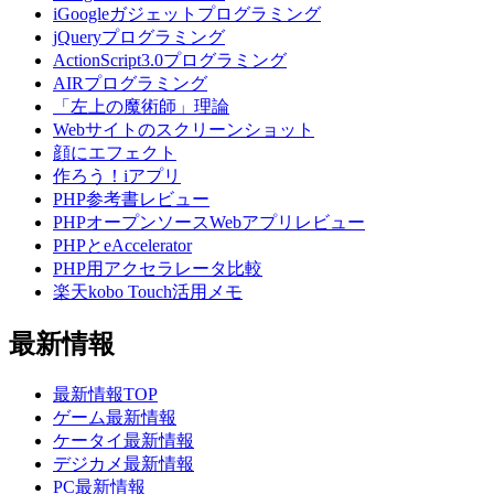
iGoogleガジェットプログラミング
jQueryプログラミング
ActionScript3.0プログラミング
AIRプログラミング
「左上の魔術師」理論
Webサイトのスクリーンショット
顔にエフェクト
作ろう！iアプリ
PHP参考書レビュー
PHPオープンソースWebアプリレビュー
PHPとeAccelerator
PHP用アクセラレータ比較
楽天kobo Touch活用メモ
最新情報
最新情報TOP
ゲーム最新情報
ケータイ最新情報
デジカメ最新情報
PC最新情報