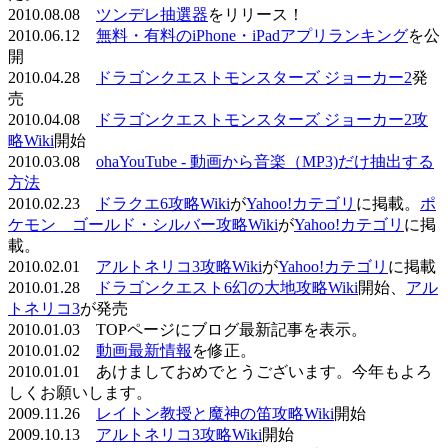
2010.08.08
ツンデレ抽選器
をリリース！
2010.06.12
無料・有料のiPhone・iPadアプリランキング
を公
開
2010.04.28
ドラゴンクエストモンスターズ ジョーカー2
発
売
2010.04.08
ドラゴンクエストモンスターズ ジョーカー2攻
略Wiki
開始
2010.03.08
ohaYouTube - 動画から音楽（MP3)だけ抽出する
方法
2010.02.23
ドラクエ6攻略Wiki
が
Yahoo!カテゴリ
に掲載。
ポ
ケモン ゴールド・シルバー攻略Wiki
が
Yahoo!カテゴリ
に掲
載。
2010.02.01
アルトネリコ3攻略Wiki
が
Yahoo!カテゴリ
に掲載
2010.01.28
ドラゴンクエスト6幻の大地攻略Wiki
開始、
アル
トネリコ3
が発売
2010.01.03 TOPページにブログ最新記事を表示。
2010.01.02
動画最新情報
を修正。
2010.01.01 あけましておめでとうございます。今年もよろ
しくお願いします。
2009.11.26
レイトン教授と魔神の笛攻略Wiki
開始
2009.10.13
アルトネリコ3攻略Wiki
開始