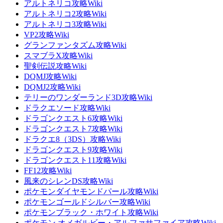
アルトネリコ攻略Wiki
アルトネリコ2攻略Wiki
アルトネリコ3攻略Wiki
VP2攻略Wiki
グランファンタズム攻略Wiki
スマブラX攻略Wiki
聖剣伝説攻略Wiki
DQMJ攻略Wiki
DQMJ2攻略Wiki
テリーのワンダーランド3D攻略Wiki
ドラクエソード攻略Wiki
ドラゴンクエスト6攻略Wiki
ドラゴンクエスト7攻略Wiki
ドラクエ8（3DS）攻略Wiki
ドラゴンクエスト9攻略Wiki
ドラゴンクエスト11攻略Wiki
FF12攻略Wiki
風来のシレンDS攻略Wiki
ポケモンダイヤモンドパール攻略Wiki
ポケモンゴールドシルバー攻略Wiki
ポケモンブラック・ホワイト攻略Wiki
ポケモン オメガルビー・アルファサファイア攻略Wiki