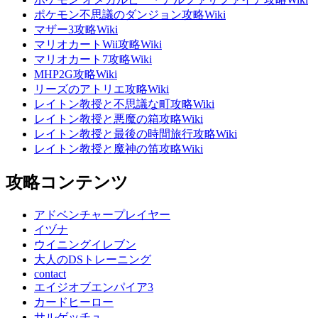
ポケモン不思議のダンジョン攻略Wiki
マザー3攻略Wiki
マリオカートWii攻略Wiki
マリオカート7攻略Wiki
MHP2G攻略Wiki
リーズのアトリエ攻略Wiki
レイトン教授と不思議な町攻略Wiki
レイトン教授と悪魔の箱攻略Wiki
レイトン教授と最後の時間旅行攻略Wiki
レイトン教授と魔神の笛攻略Wiki
攻略コンテンツ
アドベンチャープレイヤー
イヅナ
ウイニングイレブン
大人のDSトレーニング
contact
エイジオブエンパイア3
カードヒーロー
サルゲッチュ