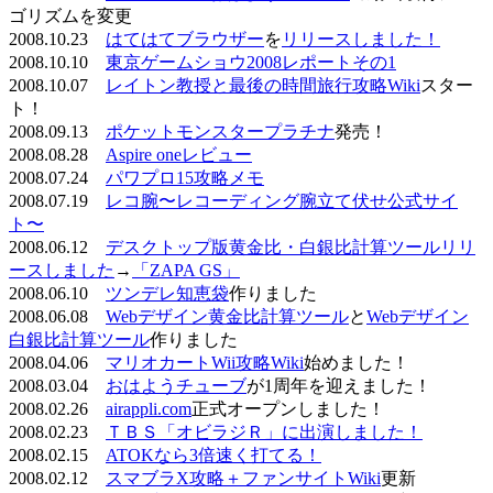
ゴリズムを変更
2008.10.23
はてはてブラウザー
を
リリースしました！
2008.10.10
東京ゲームショウ2008レポートその1
2008.10.07
レイトン教授と最後の時間旅行攻略Wiki
スター
ト！
2008.09.13
ポケットモンスタープラチナ
発売！
2008.08.28
Aspire oneレビュー
2008.07.24
パワプロ15攻略メモ
2008.07.19
レコ腕〜レコーディング腕立て伏せ公式サイ
ト〜
2008.06.12
デスクトップ版黄金比・白銀比計算ツールリリ
ースしました
→
「ZAPA GS」
2008.06.10
ツンデレ知恵袋
作りました
2008.06.08
Webデザイン黄金比計算ツール
と
Webデザイン
白銀比計算ツール
作りました
2008.04.06
マリオカートWii攻略Wiki
始めました！
2008.03.04
おはようチューブ
が1周年を迎えました！
2008.02.26
airappli.com
正式オープンしました！
2008.02.23
ＴＢＳ「オビラジＲ」に出演しました！
2008.02.15
ATOKなら3倍速く打てる！
2008.02.12
スマブラX攻略＋ファンサイトWiki
更新