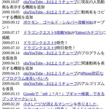
2009.10.07
ohaYouTube - おはようチューブ
に現在の人気動
画を表示する機能を追加
2009.10.05
ohaYouTube - おはようチューブ
に動画名をコピ
ーする機能を追加
2009.09.12
ポケモン ゴールド・シルバー攻略Wiki
オープ
ン！
2009.07.17
ドラゴンクエスト9攻略Wiki
が
Yahoo!カテゴリ
に
掲載
2009.07.11
ドラゴンクエスト9
発売！
2009.07.10
ドラゴンクエスト9
明日発売！
2009.06.14
ohaYouTube - おはようチューブ
のプログラムを
全面改良
2009.04.15
ohaYouTube - おはようチューブ
に関連動画を表
示する機能を追加
2009.04.13
ohaYouTube - おはようチューブ
の
iPhone対応な
どプログラム改良いろいろ
2009.04.05
ohaYouTube - おはようチューブ
のアルゴリズム
を改良
2009.03.13
Googleで「m9（＾Д＾）プギャー検索」できる
ブックマークレット
2009.02.20
小さい“つ”が消えるマシーン
を
作りました
。