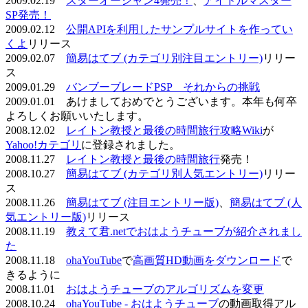
2009.02.19
スターオーシャン4発売！
、
アイドルマスター
SP発売！
2009.02.12
公開APIを利用したサンプルサイトを作ってい
くよ
リリース
2009.02.07
簡易はてブ (カテゴリ別注目エントリー)
リリー
ス
2009.01.29
バンブーブレードPSP それからの挑戦
2009.01.01 あけましておめでとうございます。本年も何卒
よろしくお願いいたします。
2008.12.02
レイトン教授と最後の時間旅行攻略Wiki
が
Yahoo!カテゴリ
に登録されました。
2008.11.27
レイトン教授と最後の時間旅行
発売！
2008.10.27
簡易はてブ (カテゴリ別人気エントリー)
リリー
ス
2008.11.26
簡易はてブ (注目エントリー版)
、
簡易はてブ (人
気エントリー版)
リリース
2008.11.19
教えて君.netでおはようチューブが紹介されまし
た
2008.11.18
ohaYouTube
で
高画質HD動画をダウンロード
で
きるように
2008.11.01
おはようチューブのアルゴリズムを変更
2008.10.24
ohaYouTube - おはようチューブ
の動画取得アル