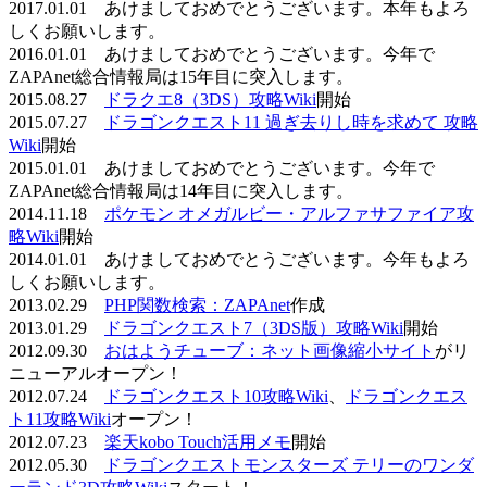
2017.01.01 あけましておめでとうございます。本年もよろ
しくお願いします。
2016.01.01 あけましておめでとうございます。今年で
ZAPAnet総合情報局は15年目に突入します。
2015.08.27
ドラクエ8（3DS）攻略Wiki
開始
2015.07.27
ドラゴンクエスト11 過ぎ去りし時を求めて 攻略
Wiki
開始
2015.01.01 あけましておめでとうございます。今年で
ZAPAnet総合情報局は14年目に突入します。
2014.11.18
ポケモン オメガルビー・アルファサファイア攻
略Wiki
開始
2014.01.01 あけましておめでとうございます。今年もよろ
しくお願いします。
2013.02.29
PHP関数検索：ZAPAnet
作成
2013.01.29
ドラゴンクエスト7（3DS版）攻略Wiki
開始
2012.09.30
おはようチューブ：ネット画像縮小サイト
がリ
ニューアルオープン！
2012.07.24
ドラゴンクエスト10攻略Wiki
、
ドラゴンクエス
ト11攻略Wiki
オープン！
2012.07.23
楽天kobo Touch活用メモ
開始
2012.05.30
ドラゴンクエストモンスターズ テリーのワンダ