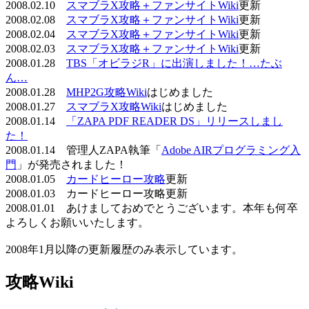
2008.02.10
スマブラX攻略＋ファンサイトWiki
更新
2008.02.08
スマブラX攻略＋ファンサイトWiki
更新
2008.02.04
スマブラX攻略＋ファンサイトWiki
更新
2008.02.03
スマブラX攻略＋ファンサイトWiki
更新
2008.01.28
TBS「オビラジR」に出演しました！…たぶ
ん…
2008.01.28
MHP2G攻略Wiki
はじめました
2008.01.27
スマブラX攻略Wiki
はじめました
2008.01.14
「ZAPA PDF READER DS」リリースしまし
た！
2008.01.14 管理人ZAPA執筆「
Adobe AIRプログラミング入
門
」が発売されました！
2008.01.05
カードヒーロー攻略
更新
2008.01.03 カードヒーロー攻略更新
2008.01.01 あけましておめでとうございます。本年も何卒
よろしくお願いいたします。
2008年1月以降の更新履歴のみ表示しています。
攻略Wiki