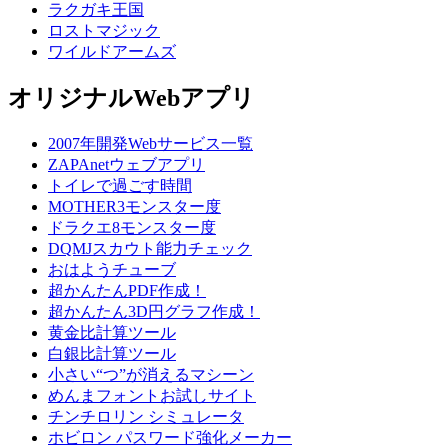
ラクガキ王国
ロストマジック
ワイルドアームズ
オリジナルWebアプリ
2007年開発Webサービス一覧
ZAPAnetウェブアプリ
トイレで過ごす時間
MOTHER3モンスター度
ドラクエ8モンスター度
DQMJスカウト能力チェック
おはようチューブ
超かんたんPDF作成！
超かんたん3D円グラフ作成！
黄金比計算ツール
白銀比計算ツール
小さい“つ”が消えるマシーン
めんまフォントお試しサイト
チンチロリン シミュレータ
ホビロン パスワード強化メーカー