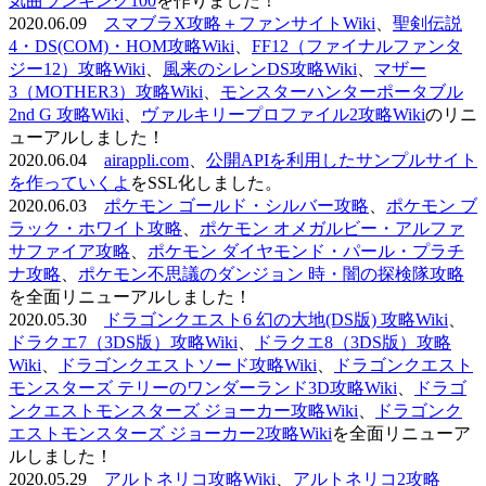
気曲ランキング100
を作りました！
2020.06.09
スマブラX攻略＋ファンサイトWiki
、
聖剣伝説
4・DS(COM)・HOM攻略Wiki
、
FF12（ファイナルファンタ
ジー12）攻略Wiki
、
風来のシレンDS攻略Wiki
、
マザー
3（MOTHER3）攻略Wiki
、
モンスターハンターポータブル
2nd G 攻略Wiki
、
ヴァルキリープロファイル2攻略Wiki
のリニ
ューアルしました！
2020.06.04
airappli.com
、
公開APIを利用したサンプルサイト
を作っていくよ
をSSL化しました。
2020.06.03
ポケモン ゴールド・シルバー攻略
、
ポケモン ブ
ラック・ホワイト攻略
、
ポケモン オメガルビー・アルファ
サファイア攻略
、
ポケモン ダイヤモンド・パール・プラチ
ナ攻略
、
ポケモン不思議のダンジョン 時・闇の探検隊攻略
を全面リニューアルしました！
2020.05.30
ドラゴンクエスト6 幻の大地(DS版) 攻略Wiki
、
ドラクエ7（3DS版）攻略Wiki
、
ドラクエ8（3DS版）攻略
Wiki
、
ドラゴンクエストソード攻略Wiki
、
ドラゴンクエスト
モンスターズ テリーのワンダーランド3D攻略Wiki
、
ドラゴ
ンクエストモンスターズ ジョーカー攻略Wiki
、
ドラゴンク
エストモンスターズ ジョーカー2攻略Wiki
を全面リニューア
ルしました！
2020.05.29
アルトネリコ攻略Wiki
、
アルトネリコ2攻略