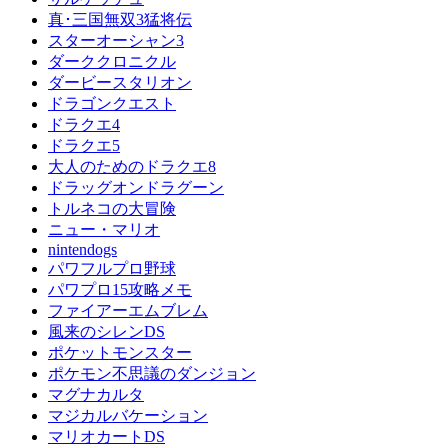
真･三国無双3猛将伝
スターオーシャン3
ダーククロニクル
ダービースタリオン
ドラゴンクエスト
ドラクエ4
ドラクエ5
大人のためのドラクエ8
ドラッグオンドラグーン
トルネコの大冒険
ニュー・マリオ
nintendogs
パワフルプロ野球
パワプロ15攻略メモ
ファイアーエムブレム
風来のシレンDS
ポケットモンスター
ポケモン不思議のダンジョン
マグナカルタ
マジカルバケーション
マリオカートDS