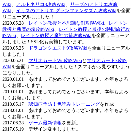
Wiki
、
アルトネリコ3攻略Wiki
、
リーズのアトリエ攻略
Wiki
、
イリスのアトリエ グランファンタズム攻略Wiki
を全面
リニューアルしました！
2020.05.28
レイトン教授と不思議な町攻略Wiki
、
レイトン
教授と悪魔の箱攻略Wiki
、
レイトン教授と最後の時間旅行攻
略Wiki
、
レイトン教授と魔神の笛攻略Wiki
を全面リニューア
ルしました！SSL化も実施しています。
2020.05.25
ドラゴンクエスト9攻略Wiki
を全面リニューアル
しました！
2020.05.21
マリオカートWii攻略Wiki
と
マリオカート7攻略
Wiki
を全面リニューアルしました！スマホから見やすいよう
になりました。
2020.01.01 あけましておめでとうございます。本年もよろ
しくお願いします。
2019.01.01 あけましておめでとうございます。本年もよろ
しくお願いします。
2018.05.17
認知症予防！色読みトレーニング
を作成
2018.01.01 あけましておめでとうございます。本年もよろ
しくお願いします。
2017.06.28
ゲーム最新情報
を更新。
2017.05.19 デザイン変更しました。