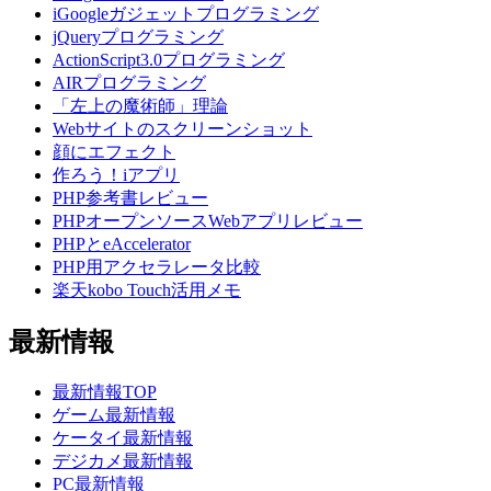
iGoogleガジェットプログラミング
jQueryプログラミング
ActionScript3.0プログラミング
AIRプログラミング
「左上の魔術師」理論
Webサイトのスクリーンショット
顔にエフェクト
作ろう！iアプリ
PHP参考書レビュー
PHPオープンソースWebアプリレビュー
PHPとeAccelerator
PHP用アクセラレータ比較
楽天kobo Touch活用メモ
最新情報
最新情報TOP
ゲーム最新情報
ケータイ最新情報
デジカメ最新情報
PC最新情報