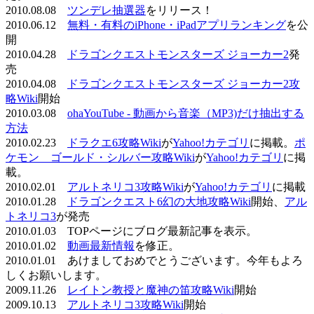
2010.08.08
ツンデレ抽選器
をリリース！
2010.06.12
無料・有料のiPhone・iPadアプリランキング
を公
開
2010.04.28
ドラゴンクエストモンスターズ ジョーカー2
発
売
2010.04.08
ドラゴンクエストモンスターズ ジョーカー2攻
略Wiki
開始
2010.03.08
ohaYouTube - 動画から音楽（MP3)だけ抽出する
方法
2010.02.23
ドラクエ6攻略Wiki
が
Yahoo!カテゴリ
に掲載。
ポ
ケモン ゴールド・シルバー攻略Wiki
が
Yahoo!カテゴリ
に掲
載。
2010.02.01
アルトネリコ3攻略Wiki
が
Yahoo!カテゴリ
に掲載
2010.01.28
ドラゴンクエスト6幻の大地攻略Wiki
開始、
アル
トネリコ3
が発売
2010.01.03 TOPページにブログ最新記事を表示。
2010.01.02
動画最新情報
を修正。
2010.01.01 あけましておめでとうございます。今年もよろ
しくお願いします。
2009.11.26
レイトン教授と魔神の笛攻略Wiki
開始
2009.10.13
アルトネリコ3攻略Wiki
開始