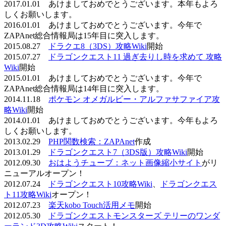
2017.01.01 あけましておめでとうございます。本年もよろ
しくお願いします。
2016.01.01 あけましておめでとうございます。今年で
ZAPAnet総合情報局は15年目に突入します。
2015.08.27
ドラクエ8（3DS）攻略Wiki
開始
2015.07.27
ドラゴンクエスト11 過ぎ去りし時を求めて 攻略
Wiki
開始
2015.01.01 あけましておめでとうございます。今年で
ZAPAnet総合情報局は14年目に突入します。
2014.11.18
ポケモン オメガルビー・アルファサファイア攻
略Wiki
開始
2014.01.01 あけましておめでとうございます。今年もよろ
しくお願いします。
2013.02.29
PHP関数検索：ZAPAnet
作成
2013.01.29
ドラゴンクエスト7（3DS版）攻略Wiki
開始
2012.09.30
おはようチューブ：ネット画像縮小サイト
がリ
ニューアルオープン！
2012.07.24
ドラゴンクエスト10攻略Wiki
、
ドラゴンクエス
ト11攻略Wiki
オープン！
2012.07.23
楽天kobo Touch活用メモ
開始
2012.05.30
ドラゴンクエストモンスターズ テリーのワンダ