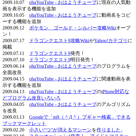
2009.10.07
ohaYouTube - おはようチューブ
に現在の人気動
画を表示する機能を追加
2009.10.05
ohaYouTube - おはようチューブ
に動画名をコピ
ーする機能を追加
2009.09.12
ポケモン ゴールド・シルバー攻略Wiki
オープ
ン！
2009.07.17
ドラゴンクエスト9攻略Wiki
が
Yahoo!カテゴリ
に
掲載
2009.07.11
ドラゴンクエスト9
発売！
2009.07.10
ドラゴンクエスト9
明日発売！
2009.06.14
ohaYouTube - おはようチューブ
のプログラムを
全面改良
2009.04.15
ohaYouTube - おはようチューブ
に関連動画を表
示する機能を追加
2009.04.13
ohaYouTube - おはようチューブ
の
iPhone対応な
どプログラム改良いろいろ
2009.04.05
ohaYouTube - おはようチューブ
のアルゴリズム
を改良
2009.03.13
Googleで「m9（＾Д＾）プギャー検索」できる
ブックマークレット
2009.02.20
小さい“つ”が消えるマシーン
を
作りました
。