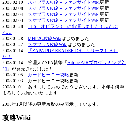
2008.02.10
スマブラX攻略＋ファンサイトWiki
更新
2008.02.08
スマブラX攻略＋ファンサイトWiki
更新
2008.02.04
スマブラX攻略＋ファンサイトWiki
更新
2008.02.03
スマブラX攻略＋ファンサイトWiki
更新
2008.01.28
TBS「オビラジR」に出演しました！…たぶ
ん…
2008.01.28
MHP2G攻略Wiki
はじめました
2008.01.27
スマブラX攻略Wiki
はじめました
2008.01.14
「ZAPA PDF READER DS」リリースしまし
た！
2008.01.14 管理人ZAPA執筆「
Adobe AIRプログラミング入
門
」が発売されました！
2008.01.05
カードヒーロー攻略
更新
2008.01.03 カードヒーロー攻略更新
2008.01.01 あけましておめでとうございます。本年も何卒
よろしくお願いいたします。
2008年1月以降の更新履歴のみ表示しています。
攻略Wiki