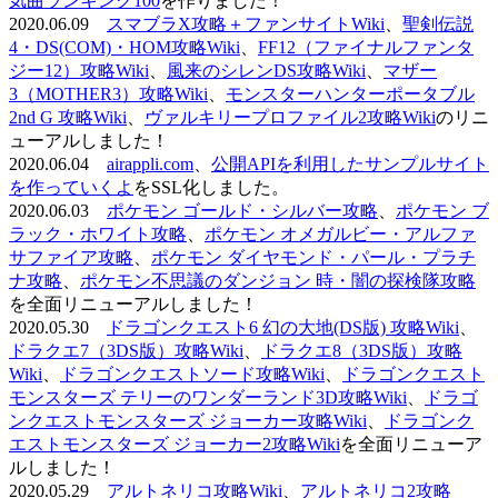
気曲ランキング100
を作りました！
2020.06.09
スマブラX攻略＋ファンサイトWiki
、
聖剣伝説
4・DS(COM)・HOM攻略Wiki
、
FF12（ファイナルファンタ
ジー12）攻略Wiki
、
風来のシレンDS攻略Wiki
、
マザー
3（MOTHER3）攻略Wiki
、
モンスターハンターポータブル
2nd G 攻略Wiki
、
ヴァルキリープロファイル2攻略Wiki
のリニ
ューアルしました！
2020.06.04
airappli.com
、
公開APIを利用したサンプルサイト
を作っていくよ
をSSL化しました。
2020.06.03
ポケモン ゴールド・シルバー攻略
、
ポケモン ブ
ラック・ホワイト攻略
、
ポケモン オメガルビー・アルファ
サファイア攻略
、
ポケモン ダイヤモンド・パール・プラチ
ナ攻略
、
ポケモン不思議のダンジョン 時・闇の探検隊攻略
を全面リニューアルしました！
2020.05.30
ドラゴンクエスト6 幻の大地(DS版) 攻略Wiki
、
ドラクエ7（3DS版）攻略Wiki
、
ドラクエ8（3DS版）攻略
Wiki
、
ドラゴンクエストソード攻略Wiki
、
ドラゴンクエスト
モンスターズ テリーのワンダーランド3D攻略Wiki
、
ドラゴ
ンクエストモンスターズ ジョーカー攻略Wiki
、
ドラゴンク
エストモンスターズ ジョーカー2攻略Wiki
を全面リニューア
ルしました！
2020.05.29
アルトネリコ攻略Wiki
、
アルトネリコ2攻略