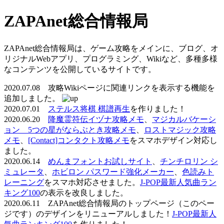
ZAPAnet総合情報局
ZAPAnet総合情報局は、ゲーム攻略をメインに、ブログ、オ
リジナルWebアプリ、プログラミング、Wikiなど、多種多様
なコンテンツを公開しているサイトです。
2020.07.08 攻略Wikiページに関連リンクを表示する機能を
追加しました。
2020.07.01
ステルス将棋 棋譜再生
を作りました！
2020.06.20
降魔霊符伝イヅナ攻略メモ
、
マジカルバケーシ
ョン 5つの星がならぶとき攻略メモ
、
ロストマジック攻略
メモ
、
[Contact]コンタクト攻略メモ
をスマホデザイン対応し
ました。
2020.06.14
めんまフォントお試しサイト
、
チンチロリン シ
ミュレータ
、
ホビロン パスワード強化メーカー
、
色読みト
レーニング
をスマホ対応させました。
J-POP最新人気曲ラン
キング100
の表示を改良しました。
2020.06.11 ZAPAnet総合情報局のトップページ（このペー
ジです）のデザインをリニューアルしました！
J-POP最新人