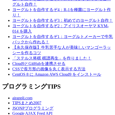
グルト自作！
ヨーグルトを自作するぞ4：R-1を種菌にヨーグルト作
り！
ヨーグルトを自作するぞ3：初めてのヨーグルト自作！
ヨーグルトを自作するぞ2：アイリスオーヤマ KYM-
014 を購入
ヨーグルトを自作するぞ1：ヨーグルトメーカーで牛乳
パックから作れる！
【永久保存版】牛乳苦手な人が美味しいマンゴーラッ
シーを作るコツ
「ステルス将棋 棋譜再生」を作りました！
Cloud9とGitHubを連携させる
CSSで長方形の画像を丸く表示する方法
CentOS 8 に Amazon AWS Cloud9 をインストール
プログラミングTIPS
airappli.com
TIPSまとめ2007
JSONPプログラミング
Google AJAX Feed API