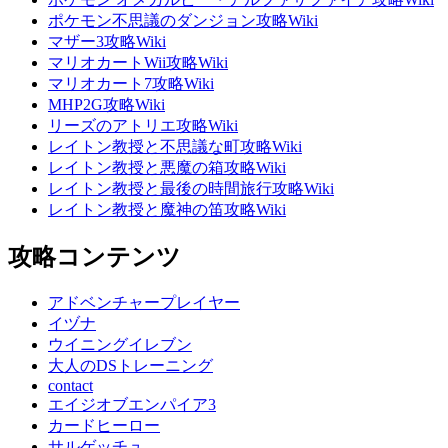
ポケモン不思議のダンジョン攻略Wiki
マザー3攻略Wiki
マリオカートWii攻略Wiki
マリオカート7攻略Wiki
MHP2G攻略Wiki
リーズのアトリエ攻略Wiki
レイトン教授と不思議な町攻略Wiki
レイトン教授と悪魔の箱攻略Wiki
レイトン教授と最後の時間旅行攻略Wiki
レイトン教授と魔神の笛攻略Wiki
攻略コンテンツ
アドベンチャープレイヤー
イヅナ
ウイニングイレブン
大人のDSトレーニング
contact
エイジオブエンパイア3
カードヒーロー
サルゲッチュ