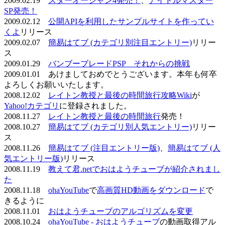
2009.02.19
スターオーシャン4発売！
、
アイドルマスター
SP発売！
2009.02.12
公開APIを利用したサンプルサイトを作ってい
くよ
リリース
2009.02.07
簡易はてブ (カテゴリ別注目エントリー)
リリー
ス
2009.01.29
バンブーブレードPSP それからの挑戦
2009.01.01 あけましておめでとうございます。本年も何卒
よろしくお願いいたします。
2008.12.02
レイトン教授と最後の時間旅行攻略Wiki
が
Yahoo!カテゴリ
に登録されました。
2008.11.27
レイトン教授と最後の時間旅行
発売！
2008.10.27
簡易はてブ (カテゴリ別人気エントリー)
リリー
ス
2008.11.26
簡易はてブ (注目エントリー版)
、
簡易はてブ (人
気エントリー版)
リリース
2008.11.19
教えて君.netでおはようチューブが紹介されまし
た
2008.11.18
ohaYouTube
で
高画質HD動画をダウンロード
で
きるように
2008.11.01
おはようチューブのアルゴリズムを変更
2008.10.24
ohaYouTube - おはようチューブ
の動画取得アル