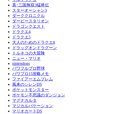
真･三国無双3猛将伝
スターオーシャン3
ダーククロニクル
ダービースタリオン
ドラゴンクエスト
ドラクエ4
ドラクエ5
大人のためのドラクエ8
ドラッグオンドラグーン
トルネコの大冒険
ニュー・マリオ
nintendogs
パワフルプロ野球
パワプロ15攻略メモ
ファイアーエムブレム
風来のシレンDS
ポケットモンスター
ポケモン不思議のダンジョン
マグナカルタ
マジカルバケーション
マリオカートDS