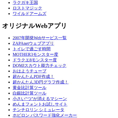
ラクガキ王国
ロストマジック
ワイルドアームズ
オリジナルWebアプリ
2007年開発Webサービス一覧
ZAPAnetウェブアプリ
トイレで過ごす時間
MOTHER3モンスター度
ドラクエ8モンスター度
DQMJスカウト能力チェック
おはようチューブ
超かんたんPDF作成！
超かんたん3D円グラフ作成！
黄金比計算ツール
白銀比計算ツール
小さい“つ”が消えるマシーン
めんまフォントお試しサイト
チンチロリン シミュレータ
ホビロン パスワード強化メーカー