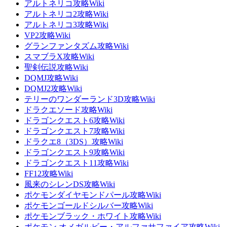
アルトネリコ攻略Wiki
アルトネリコ2攻略Wiki
アルトネリコ3攻略Wiki
VP2攻略Wiki
グランファンタズム攻略Wiki
スマブラX攻略Wiki
聖剣伝説攻略Wiki
DQMJ攻略Wiki
DQMJ2攻略Wiki
テリーのワンダーランド3D攻略Wiki
ドラクエソード攻略Wiki
ドラゴンクエスト6攻略Wiki
ドラゴンクエスト7攻略Wiki
ドラクエ8（3DS）攻略Wiki
ドラゴンクエスト9攻略Wiki
ドラゴンクエスト11攻略Wiki
FF12攻略Wiki
風来のシレンDS攻略Wiki
ポケモンダイヤモンドパール攻略Wiki
ポケモンゴールドシルバー攻略Wiki
ポケモンブラック・ホワイト攻略Wiki
ポケモン オメガルビー・アルファサファイア攻略Wiki