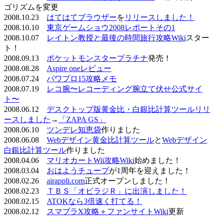
ゴリズムを変更
2008.10.23
はてはてブラウザー
を
リリースしました！
2008.10.10
東京ゲームショウ2008レポートその1
2008.10.07
レイトン教授と最後の時間旅行攻略Wiki
スター
ト！
2008.09.13
ポケットモンスタープラチナ
発売！
2008.08.28
Aspire oneレビュー
2008.07.24
パワプロ15攻略メモ
2008.07.19
レコ腕〜レコーディング腕立て伏せ公式サイ
ト〜
2008.06.12
デスクトップ版黄金比・白銀比計算ツールリリ
ースしました
→
「ZAPA GS」
2008.06.10
ツンデレ知恵袋
作りました
2008.06.08
Webデザイン黄金比計算ツール
と
Webデザイン
白銀比計算ツール
作りました
2008.04.06
マリオカートWii攻略Wiki
始めました！
2008.03.04
おはようチューブ
が1周年を迎えました！
2008.02.26
airappli.com
正式オープンしました！
2008.02.23
ＴＢＳ「オビラジＲ」に出演しました！
2008.02.15
ATOKなら3倍速く打てる！
2008.02.12
スマブラX攻略＋ファンサイトWiki
更新