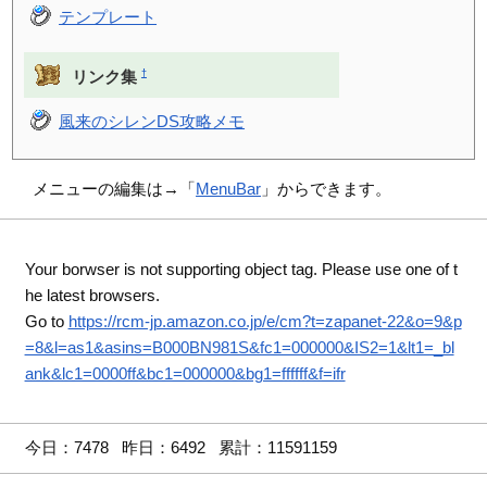
テンプレート
†
リンク集
風来のシレンDS攻略メモ
メニューの編集は→「
MenuBar
」からできます。
Your borwser is not supporting object tag. Please use one of t
he latest browsers.
Go to
https://rcm-jp.amazon.co.jp/e/cm?t=zapanet-22&o=9&p
=8&l=as1&asins=B000BN981S&fc1=000000&IS2=1&lt1=_bl
ank&lc1=0000ff&bc1=000000&bg1=ffffff&f=ifr
今日：7478 昨日：6492 累計：11591159