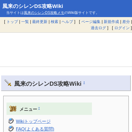
風来のシレンDS攻略Wiki
当サイトは
風来のシレンDS攻略メモ
のWiki版サイトです。
[
トップ
|
一覧
|
最終更新
|
検索
|
ヘルプ
] [
ページ編集
|
新規作成
|
差分
|
過去ログ
] [
ログイン
]
風来のシレンDS攻略Wiki
†
†
メニュー
Wikiトップページ
FAQ(よくある質問)