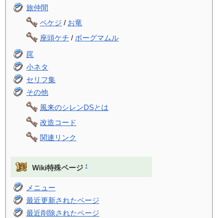
旅仲間
ペケジ
/
お竜
座頭ケチ
/
ボーグマムル
罠
小ネタ
セリフ集
その他
風来のシレンDSとは
改造コード
関連リンク
†
Wiki特殊ページ
メニュー
最近更新されたページ
最近削除されたページ