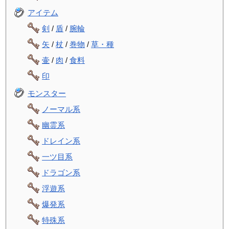
アイテム
剣
/
盾
/
腕輪
矢
/
杖
/
巻物
/
草・種
壷
/
肉
/
食料
印
モンスター
ノーマル系
幽霊系
ドレイン系
一ツ目系
ドラゴン系
浮遊系
爆発系
特殊系