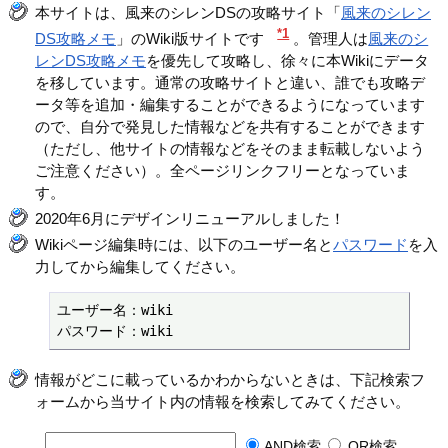
本サイトは、風来のシレンDSの攻略サイト「
風来のシレン
*1
DS攻略メモ
」のWiki版サイトです
。管理人は
風来のシ
レンDS攻略メモ
を優先して攻略し、徐々に本Wikiにデータ
を移しています。通常の攻略サイトと違い、誰でも攻略デ
ータ等を追加・編集することができるようになっています
ので、自分で発見した情報などを共有することができます
（ただし、他サイトの情報などをそのまま転載しないよう
ご注意ください）。全ページリンクフリーとなっていま
す。
2020年6月にデザインリニューアルしました！
Wikiページ編集時には、以下のユーザー名と
パスワード
を入
力してから編集してください。
ユーザー名：wiki

パスワード：wiki
情報がどこに載っているかわからないときは、下記検索フ
ォームから当サイト内の情報を検索してみてください。
AND検索
OR検索