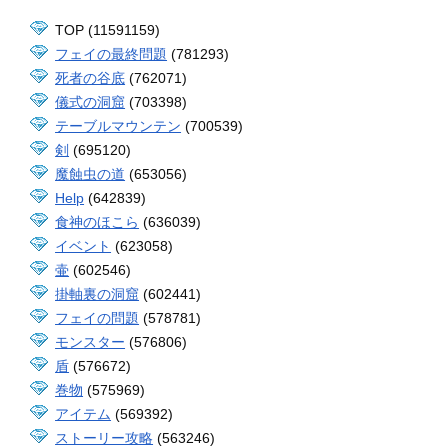
TOP (11591159)
フェイの最終問題
(781293)
死者の谷底
(762071)
儀式の洞窟
(703398)
テーブルマウンテン
(700539)
剣
(695120)
魔蝕虫の道
(653056)
Help
(642839)
食神のほこら
(636039)
イベント
(623058)
壷
(602546)
掛軸裏の洞窟
(602441)
フェイの問題
(578781)
モンスター
(576806)
盾
(576672)
巻物
(575969)
アイテム
(569392)
ストーリー攻略
(563246)