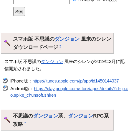
スマホ版 不思議の
ダンジョン
風来のシレン
ダウンロードページ
†
スマホ版 不思議の
ダンジョン
風来のシレンが2019年3月に配
信開始されました。
iPhone版：
https://itunes.apple.com/jp/app/id1450144037
Android版：
https://play.google.com/store/apps/details?id=jp.c
o.spike_chunsoft.shiren
不思議の
ダンジョン
系、
ダンジョン
RPG系
攻略
†