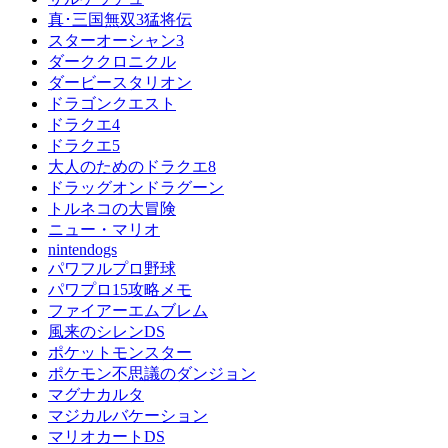
真･三国無双3猛将伝
スターオーシャン3
ダーククロニクル
ダービースタリオン
ドラゴンクエスト
ドラクエ4
ドラクエ5
大人のためのドラクエ8
ドラッグオンドラグーン
トルネコの大冒険
ニュー・マリオ
nintendogs
パワフルプロ野球
パワプロ15攻略メモ
ファイアーエムブレム
風来のシレンDS
ポケットモンスター
ポケモン不思議のダンジョン
マグナカルタ
マジカルバケーション
マリオカートDS