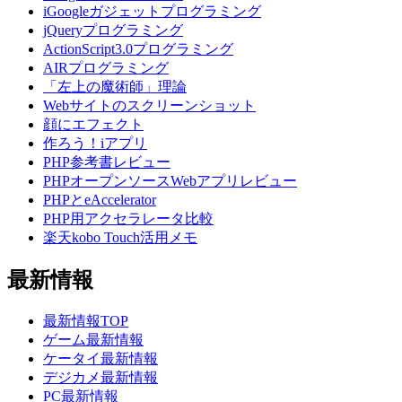
iGoogleガジェットプログラミング
jQueryプログラミング
ActionScript3.0プログラミング
AIRプログラミング
「左上の魔術師」理論
Webサイトのスクリーンショット
顔にエフェクト
作ろう！iアプリ
PHP参考書レビュー
PHPオープンソースWebアプリレビュー
PHPとeAccelerator
PHP用アクセラレータ比較
楽天kobo Touch活用メモ
最新情報
最新情報TOP
ゲーム最新情報
ケータイ最新情報
デジカメ最新情報
PC最新情報