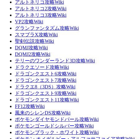
アルトネリコ攻略Wiki
アルトネリコ2攻略Wiki
アルトネリコ3攻略Wiki
VP2攻略Wiki
グランファンタズム攻略Wiki
スマブラX攻略Wiki
聖剣伝説攻略Wiki
DQMJ攻略Wiki
DQMJ2攻略Wiki
テリーのワンダーランド3D攻略Wiki
ドラクエソード攻略Wiki
ドラゴンクエスト6攻略Wiki
ドラゴンクエスト7攻略Wiki
ドラクエ8（3DS）攻略Wiki
ドラゴンクエスト9攻略Wiki
ドラゴンクエスト11攻略Wiki
FF12攻略Wiki
風来のシレンDS攻略Wiki
ポケモンダイヤモンドパール攻略Wiki
ポケモンゴールドシルバー攻略Wiki
ポケモンブラック・ホワイト攻略Wiki
ポケモン オメガルビー・アルファサファイア攻略Wiki