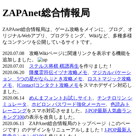
ZAPAnet総合情報局
ZAPAnet総合情報局は、ゲーム攻略をメインに、ブログ、オ
リジナルWebアプリ、プログラミング、Wikiなど、多種多様
なコンテンツを公開しているサイトです。
2020.07.08 攻略Wikiページに関連リンクを表示する機能を
追加しました。
2020.07.01
ステルス将棋 棋譜再生
を作りました！
2020.06.20
降魔霊符伝イヅナ攻略メモ
、
マジカルバケーシ
ョン 5つの星がならぶとき攻略メモ
、
ロストマジック攻略
メモ
、
[Contact]コンタクト攻略メモ
をスマホデザイン対応し
ました。
2020.06.14
めんまフォントお試しサイト
、
チンチロリン シ
ミュレータ
、
ホビロン パスワード強化メーカー
、
色読みト
レーニング
をスマホ対応させました。
J-POP最新人気曲ラン
キング100
の表示を改良しました。
2020.06.11 ZAPAnet総合情報局のトップページ（このペー
ジです）のデザインをリニューアルしました！
J-POP最新人