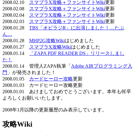
2008.02.10
スマブラX攻略＋ファンサイトWiki
更新
2008.02.08
スマブラX攻略＋ファンサイトWiki
更新
2008.02.04
スマブラX攻略＋ファンサイトWiki
更新
2008.02.03
スマブラX攻略＋ファンサイトWiki
更新
2008.01.28
TBS「オビラジR」に出演しました！…たぶ
ん…
2008.01.28
MHP2G攻略Wiki
はじめました
2008.01.27
スマブラX攻略Wiki
はじめました
2008.01.14
「ZAPA PDF READER DS」リリースしまし
た！
2008.01.14 管理人ZAPA執筆「
Adobe AIRプログラミング入
門
」が発売されました！
2008.01.05
カードヒーロー攻略
更新
2008.01.03 カードヒーロー攻略更新
2008.01.01 あけましておめでとうございます。本年も何卒
よろしくお願いいたします。
2008年1月以降の更新履歴のみ表示しています。
攻略Wiki