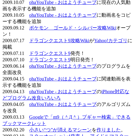
2009.10.07
ohaYouTube - おはようチューブ
に現在の人気動
画を表示する機能を追加
2009.10.05
ohaYouTube - おはようチューブ
に動画名をコピ
ーする機能を追加
2009.09.12
ポケモン ゴールド・シルバー攻略Wiki
オープ
ン！
2009.07.17
ドラゴンクエスト9攻略Wiki
が
Yahoo!カテゴリ
に
掲載
2009.07.11
ドラゴンクエスト9
発売！
2009.07.10
ドラゴンクエスト9
明日発売！
2009.06.14
ohaYouTube - おはようチューブ
のプログラムを
全面改良
2009.04.15
ohaYouTube - おはようチューブ
に関連動画を表
示する機能を追加
2009.04.13
ohaYouTube - おはようチューブ
の
iPhone対応な
どプログラム改良いろいろ
2009.04.05
ohaYouTube - おはようチューブ
のアルゴリズム
を改良
2009.03.13
Googleで「m9（＾Д＾）プギャー検索」できる
ブックマークレット
2009.02.20
小さい“つ”が消えるマシーン
を
作りました
。