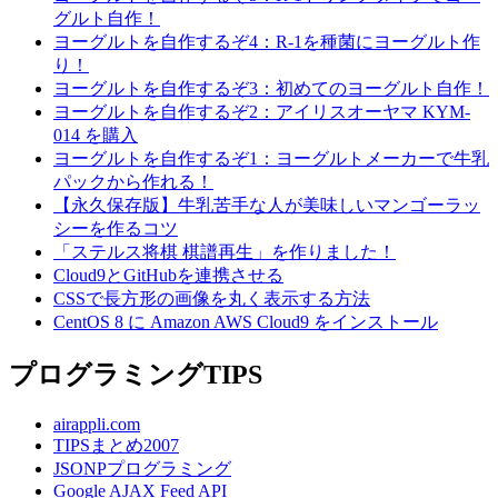
グルト自作！
ヨーグルトを自作するぞ4：R-1を種菌にヨーグルト作
り！
ヨーグルトを自作するぞ3：初めてのヨーグルト自作！
ヨーグルトを自作するぞ2：アイリスオーヤマ KYM-
014 を購入
ヨーグルトを自作するぞ1：ヨーグルトメーカーで牛乳
パックから作れる！
【永久保存版】牛乳苦手な人が美味しいマンゴーラッ
シーを作るコツ
「ステルス将棋 棋譜再生」を作りました！
Cloud9とGitHubを連携させる
CSSで長方形の画像を丸く表示する方法
CentOS 8 に Amazon AWS Cloud9 をインストール
プログラミングTIPS
airappli.com
TIPSまとめ2007
JSONPプログラミング
Google AJAX Feed API