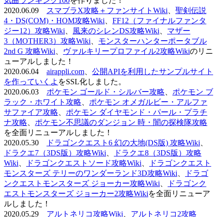
気曲ランキング100
を作りました！
2020.06.09
スマブラX攻略＋ファンサイトWiki
、
聖剣伝説
4・DS(COM)・HOM攻略Wiki
、
FF12（ファイナルファンタ
ジー12）攻略Wiki
、
風来のシレンDS攻略Wiki
、
マザー
3（MOTHER3）攻略Wiki
、
モンスターハンターポータブル
2nd G 攻略Wiki
、
ヴァルキリープロファイル2攻略Wiki
のリニ
ューアルしました！
2020.06.04
airappli.com
、
公開APIを利用したサンプルサイト
を作っていくよ
をSSL化しました。
2020.06.03
ポケモン ゴールド・シルバー攻略
、
ポケモン ブ
ラック・ホワイト攻略
、
ポケモン オメガルビー・アルファ
サファイア攻略
、
ポケモン ダイヤモンド・パール・プラチ
ナ攻略
、
ポケモン不思議のダンジョン 時・闇の探検隊攻略
を全面リニューアルしました！
2020.05.30
ドラゴンクエスト6 幻の大地(DS版) 攻略Wiki
、
ドラクエ7（3DS版）攻略Wiki
、
ドラクエ8（3DS版）攻略
Wiki
、
ドラゴンクエストソード攻略Wiki
、
ドラゴンクエスト
モンスターズ テリーのワンダーランド3D攻略Wiki
、
ドラゴ
ンクエストモンスターズ ジョーカー攻略Wiki
、
ドラゴンク
エストモンスターズ ジョーカー2攻略Wiki
を全面リニューア
ルしました！
2020.05.29
アルトネリコ攻略Wiki
、
アルトネリコ2攻略