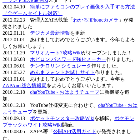
ーランド3D攻略Wiki
スタート！
2012.04.10
簡単にファミコンのプレイ画像を入手する方法
（全ゲームタイトル対応）
2012.02.23 管理人ZAPA執筆「
わかる!iPhoneカメラ
」が発
売されました
2012.01.11
デジカメ最新情報
を更新
2012.01.01 あけましておめでとうございます。今年もよろ
しくお願いします。
2011.11.29
マリオカート7攻略Wiki
がオープンしました！
2011.06.03
ホビロン パスワード強化メーカー
作りました。
2011.06.01
チンチロリン シミュレータ
作りました。
2011.05.27
めんまフォントお試しサイト
作りました。
2011.01.01 あけましておめでとうございます。今年も
ZAPAnet総合情報局
をよろしくお願いいたします。
2010.12.18
ohaYouTube - おはようチューブ
に新機能を追
加。
2010.12.13 YouTube仕様変更に合わせて、
ohaYouTube - おは
ようチューブ
を更新。
2010.09.13
ポケットモンスター攻略Wiki
を移転。
ポケモン
ブラックホワイト攻略Wiki
開始。
2010.08.05 ZAPA著「
公開API活用ガイド
が発売されまし
た。