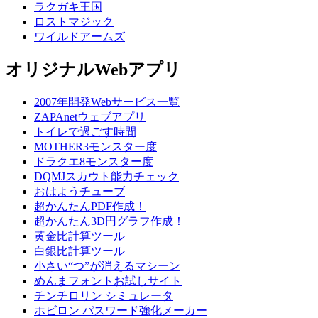
ラクガキ王国
ロストマジック
ワイルドアームズ
オリジナルWebアプリ
2007年開発Webサービス一覧
ZAPAnetウェブアプリ
トイレで過ごす時間
MOTHER3モンスター度
ドラクエ8モンスター度
DQMJスカウト能力チェック
おはようチューブ
超かんたんPDF作成！
超かんたん3D円グラフ作成！
黄金比計算ツール
白銀比計算ツール
小さい“つ”が消えるマシーン
めんまフォントお試しサイト
チンチロリン シミュレータ
ホビロン パスワード強化メーカー