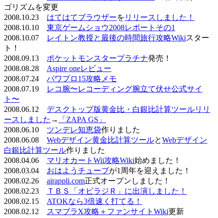
ゴリズムを変更
2008.10.23
はてはてブラウザー
を
リリースしました！
2008.10.10
東京ゲームショウ2008レポートその1
2008.10.07
レイトン教授と最後の時間旅行攻略Wiki
スター
ト！
2008.09.13
ポケットモンスタープラチナ
発売！
2008.08.28
Aspire oneレビュー
2008.07.24
パワプロ15攻略メモ
2008.07.19
レコ腕〜レコーディング腕立て伏せ公式サイ
ト〜
2008.06.12
デスクトップ版黄金比・白銀比計算ツールリリ
ースしました
→
「ZAPA GS」
2008.06.10
ツンデレ知恵袋
作りました
2008.06.08
Webデザイン黄金比計算ツール
と
Webデザイン
白銀比計算ツール
作りました
2008.04.06
マリオカートWii攻略Wiki
始めました！
2008.03.04
おはようチューブ
が1周年を迎えました！
2008.02.26
airappli.com
正式オープンしました！
2008.02.23
ＴＢＳ「オビラジＲ」に出演しました！
2008.02.15
ATOKなら3倍速く打てる！
2008.02.12
スマブラX攻略＋ファンサイトWiki
更新