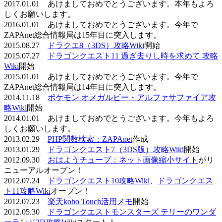
2017.01.01 あけましておめでとうございます。本年もよろ
しくお願いします。
2016.01.01 あけましておめでとうございます。今年で
ZAPAnet総合情報局は15年目に突入します。
2015.08.27
ドラクエ8（3DS）攻略Wiki
開始
2015.07.27
ドラゴンクエスト11 過ぎ去りし時を求めて 攻略
Wiki
開始
2015.01.01 あけましておめでとうございます。今年で
ZAPAnet総合情報局は14年目に突入します。
2014.11.18
ポケモン オメガルビー・アルファサファイア攻
略Wiki
開始
2014.01.01 あけましておめでとうございます。今年もよろ
しくお願いします。
2013.02.29
PHP関数検索：ZAPAnet
作成
2013.01.29
ドラゴンクエスト7（3DS版）攻略Wiki
開始
2012.09.30
おはようチューブ：ネット画像縮小サイト
がリ
ニューアルオープン！
2012.07.24
ドラゴンクエスト10攻略Wiki
、
ドラゴンクエス
ト11攻略Wiki
オープン！
2012.07.23
楽天kobo Touch活用メモ
開始
2012.05.30
ドラゴンクエストモンスターズ テリーのワンダ