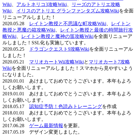
Wiki
、
アルトネリコ3攻略Wiki
、
リーズのアトリエ攻略
Wiki
、
イリスのアトリエ グランファンタズム攻略Wiki
を全面
リニューアルしました！
2020.05.28
レイトン教授と不思議な町攻略Wiki
、
レイトン
教授と悪魔の箱攻略Wiki
、
レイトン教授と最後の時間旅行攻
略Wiki
、
レイトン教授と魔神の笛攻略Wiki
を全面リニューア
ルしました！SSL化も実施しています。
2020.05.25
ドラゴンクエスト9攻略Wiki
を全面リニューアル
しました！
2020.05.21
マリオカートWii攻略Wiki
と
マリオカート7攻略
Wiki
を全面リニューアルしました！スマホから見やすいよう
になりました。
2020.01.01 あけましておめでとうございます。本年もよろ
しくお願いします。
2019.01.01 あけましておめでとうございます。本年もよろ
しくお願いします。
2018.05.17
認知症予防！色読みトレーニング
を作成
2018.01.01 あけましておめでとうございます。本年もよろ
しくお願いします。
2017.06.28
ゲーム最新情報
を更新。
2017.05.19 デザイン変更しました。