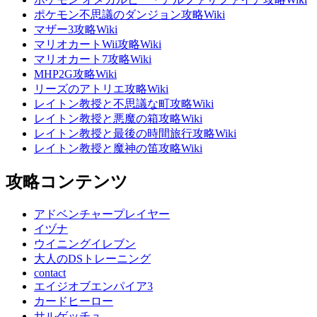
ポケモン不思議のダンジョン攻略Wiki
マザー3攻略Wiki
マリオカートWii攻略Wiki
マリオカート7攻略Wiki
MHP2G攻略Wiki
リーズのアトリエ攻略Wiki
レイトン教授と不思議な町攻略Wiki
レイトン教授と悪魔の箱攻略Wiki
レイトン教授と最後の時間旅行攻略Wiki
レイトン教授と魔神の笛攻略Wiki
攻略コンテンツ
アドベンチャープレイヤー
イヅナ
ウイニングイレブン
大人のDSトレーニング
contact
エイジオブエンパイア3
カードヒーロー
サルゲッチュ