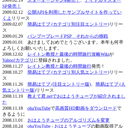
2009.02.19
スターオーシャン4発売！
、
アイドルマスター
SP発売！
2009.02.12
公開APIを利用したサンプルサイトを作ってい
くよ
リリース
2009.02.07
簡易はてブ (カテゴリ別注目エントリー)
リリー
ス
2009.01.29
バンブーブレードPSP それからの挑戦
2009.01.01 あけましておめでとうございます。本年も何卒
よろしくお願いいたします。
2008.12.02
レイトン教授と最後の時間旅行攻略Wiki
が
Yahoo!カテゴリ
に登録されました。
2008.11.27
レイトン教授と最後の時間旅行
発売！
2008.10.27
簡易はてブ (カテゴリ別人気エントリー)
リリー
ス
2008.11.26
簡易はてブ (注目エントリー版)
、
簡易はてブ (人
気エントリー版)
リリース
2008.11.19
教えて君.netでおはようチューブが紹介されまし
た
2008.11.18
ohaYouTube
で
高画質HD動画をダウンロード
で
きるように
2008.11.01
おはようチューブのアルゴリズムを変更
2008.10.24
ohaYouTube - おはようチューブ
の動画取得アル