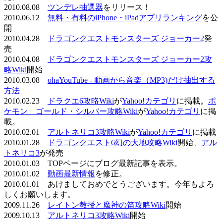
2010.08.08
ツンデレ抽選器
をリリース！
2010.06.12
無料・有料のiPhone・iPadアプリランキング
を公
開
2010.04.28
ドラゴンクエストモンスターズ ジョーカー2
発
売
2010.04.08
ドラゴンクエストモンスターズ ジョーカー2攻
略Wiki
開始
2010.03.08
ohaYouTube - 動画から音楽（MP3)だけ抽出する
方法
2010.02.23
ドラクエ6攻略Wiki
が
Yahoo!カテゴリ
に掲載。
ポ
ケモン ゴールド・シルバー攻略Wiki
が
Yahoo!カテゴリ
に掲
載。
2010.02.01
アルトネリコ3攻略Wiki
が
Yahoo!カテゴリ
に掲載
2010.01.28
ドラゴンクエスト6幻の大地攻略Wiki
開始、
アル
トネリコ3
が発売
2010.01.03 TOPページにブログ最新記事を表示。
2010.01.02
動画最新情報
を修正。
2010.01.01 あけましておめでとうございます。今年もよろ
しくお願いします。
2009.11.26
レイトン教授と魔神の笛攻略Wiki
開始
2009.10.13
アルトネリコ3攻略Wiki
開始