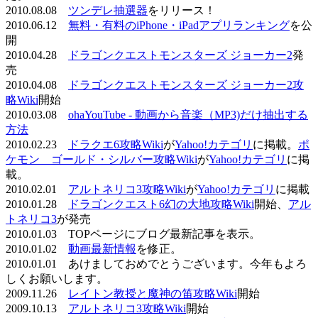
2010.08.08
ツンデレ抽選器
をリリース！
2010.06.12
無料・有料のiPhone・iPadアプリランキング
を公
開
2010.04.28
ドラゴンクエストモンスターズ ジョーカー2
発
売
2010.04.08
ドラゴンクエストモンスターズ ジョーカー2攻
略Wiki
開始
2010.03.08
ohaYouTube - 動画から音楽（MP3)だけ抽出する
方法
2010.02.23
ドラクエ6攻略Wiki
が
Yahoo!カテゴリ
に掲載。
ポ
ケモン ゴールド・シルバー攻略Wiki
が
Yahoo!カテゴリ
に掲
載。
2010.02.01
アルトネリコ3攻略Wiki
が
Yahoo!カテゴリ
に掲載
2010.01.28
ドラゴンクエスト6幻の大地攻略Wiki
開始、
アル
トネリコ3
が発売
2010.01.03 TOPページにブログ最新記事を表示。
2010.01.02
動画最新情報
を修正。
2010.01.01 あけましておめでとうございます。今年もよろ
しくお願いします。
2009.11.26
レイトン教授と魔神の笛攻略Wiki
開始
2009.10.13
アルトネリコ3攻略Wiki
開始