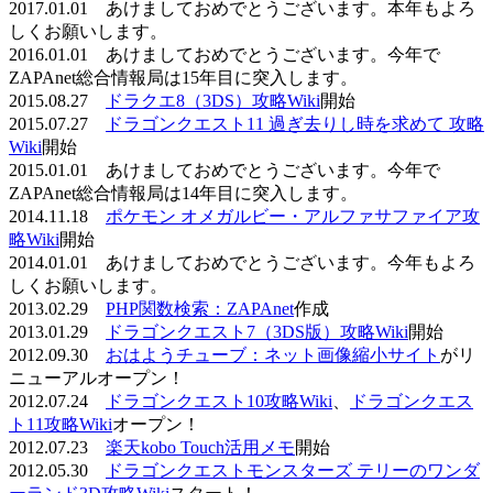
2017.01.01 あけましておめでとうございます。本年もよろ
しくお願いします。
2016.01.01 あけましておめでとうございます。今年で
ZAPAnet総合情報局は15年目に突入します。
2015.08.27
ドラクエ8（3DS）攻略Wiki
開始
2015.07.27
ドラゴンクエスト11 過ぎ去りし時を求めて 攻略
Wiki
開始
2015.01.01 あけましておめでとうございます。今年で
ZAPAnet総合情報局は14年目に突入します。
2014.11.18
ポケモン オメガルビー・アルファサファイア攻
略Wiki
開始
2014.01.01 あけましておめでとうございます。今年もよろ
しくお願いします。
2013.02.29
PHP関数検索：ZAPAnet
作成
2013.01.29
ドラゴンクエスト7（3DS版）攻略Wiki
開始
2012.09.30
おはようチューブ：ネット画像縮小サイト
がリ
ニューアルオープン！
2012.07.24
ドラゴンクエスト10攻略Wiki
、
ドラゴンクエス
ト11攻略Wiki
オープン！
2012.07.23
楽天kobo Touch活用メモ
開始
2012.05.30
ドラゴンクエストモンスターズ テリーのワンダ