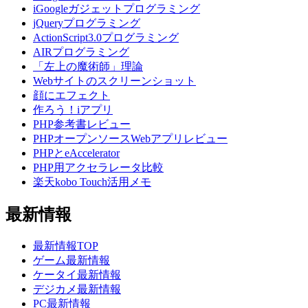
iGoogleガジェットプログラミング
jQueryプログラミング
ActionScript3.0プログラミング
AIRプログラミング
「左上の魔術師」理論
Webサイトのスクリーンショット
顔にエフェクト
作ろう！iアプリ
PHP参考書レビュー
PHPオープンソースWebアプリレビュー
PHPとeAccelerator
PHP用アクセラレータ比較
楽天kobo Touch活用メモ
最新情報
最新情報TOP
ゲーム最新情報
ケータイ最新情報
デジカメ最新情報
PC最新情報