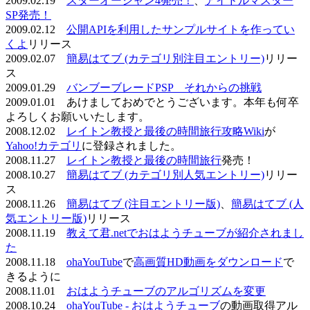
2009.02.19
スターオーシャン4発売！
、
アイドルマスター
SP発売！
2009.02.12
公開APIを利用したサンプルサイトを作ってい
くよ
リリース
2009.02.07
簡易はてブ (カテゴリ別注目エントリー)
リリー
ス
2009.01.29
バンブーブレードPSP それからの挑戦
2009.01.01 あけましておめでとうございます。本年も何卒
よろしくお願いいたします。
2008.12.02
レイトン教授と最後の時間旅行攻略Wiki
が
Yahoo!カテゴリ
に登録されました。
2008.11.27
レイトン教授と最後の時間旅行
発売！
2008.10.27
簡易はてブ (カテゴリ別人気エントリー)
リリー
ス
2008.11.26
簡易はてブ (注目エントリー版)
、
簡易はてブ (人
気エントリー版)
リリース
2008.11.19
教えて君.netでおはようチューブが紹介されまし
た
2008.11.18
ohaYouTube
で
高画質HD動画をダウンロード
で
きるように
2008.11.01
おはようチューブのアルゴリズムを変更
2008.10.24
ohaYouTube - おはようチューブ
の動画取得アル