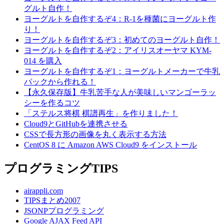
グルト自作！
ヨーグルトを自作するぞ4：R-1を種菌にヨーグルト作
り！
ヨーグルトを自作するぞ3：初めてのヨーグルト自作！
ヨーグルトを自作するぞ2：アイリスオーヤマ KYM-
014 を購入
ヨーグルトを自作するぞ1：ヨーグルトメーカーで牛乳
パックから作れる！
【永久保存版】牛乳苦手な人が美味しいマンゴーラッ
シーを作るコツ
「ステルス将棋 棋譜再生」を作りました！
Cloud9とGitHubを連携させる
CSSで長方形の画像を丸く表示する方法
CentOS 8 に Amazon AWS Cloud9 をインストール
プログラミングTIPS
airappli.com
TIPSまとめ2007
JSONPプログラミング
Google AJAX Feed API