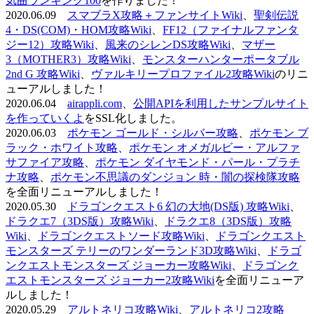
気曲ランキング100
を作りました！
2020.06.09
スマブラX攻略＋ファンサイトWiki
、
聖剣伝説
4・DS(COM)・HOM攻略Wiki
、
FF12（ファイナルファンタ
ジー12）攻略Wiki
、
風来のシレンDS攻略Wiki
、
マザー
3（MOTHER3）攻略Wiki
、
モンスターハンターポータブル
2nd G 攻略Wiki
、
ヴァルキリープロファイル2攻略Wiki
のリニ
ューアルしました！
2020.06.04
airappli.com
、
公開APIを利用したサンプルサイト
を作っていくよ
をSSL化しました。
2020.06.03
ポケモン ゴールド・シルバー攻略
、
ポケモン ブ
ラック・ホワイト攻略
、
ポケモン オメガルビー・アルファ
サファイア攻略
、
ポケモン ダイヤモンド・パール・プラチ
ナ攻略
、
ポケモン不思議のダンジョン 時・闇の探検隊攻略
を全面リニューアルしました！
2020.05.30
ドラゴンクエスト6 幻の大地(DS版) 攻略Wiki
、
ドラクエ7（3DS版）攻略Wiki
、
ドラクエ8（3DS版）攻略
Wiki
、
ドラゴンクエストソード攻略Wiki
、
ドラゴンクエスト
モンスターズ テリーのワンダーランド3D攻略Wiki
、
ドラゴ
ンクエストモンスターズ ジョーカー攻略Wiki
、
ドラゴンク
エストモンスターズ ジョーカー2攻略Wiki
を全面リニューア
ルしました！
2020.05.29
アルトネリコ攻略Wiki
、
アルトネリコ2攻略