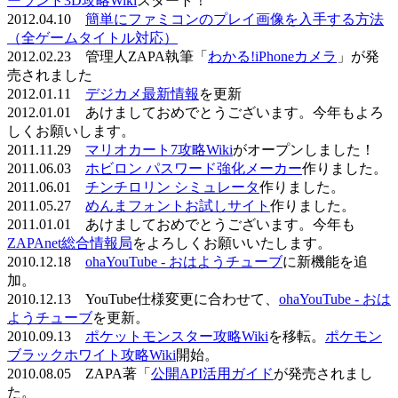
ーランド3D攻略Wiki
スタート！
2012.04.10
簡単にファミコンのプレイ画像を入手する方法
（全ゲームタイトル対応）
2012.02.23 管理人ZAPA執筆「
わかる!iPhoneカメラ
」が発
売されました
2012.01.11
デジカメ最新情報
を更新
2012.01.01 あけましておめでとうございます。今年もよろ
しくお願いします。
2011.11.29
マリオカート7攻略Wiki
がオープンしました！
2011.06.03
ホビロン パスワード強化メーカー
作りました。
2011.06.01
チンチロリン シミュレータ
作りました。
2011.05.27
めんまフォントお試しサイト
作りました。
2011.01.01 あけましておめでとうございます。今年も
ZAPAnet総合情報局
をよろしくお願いいたします。
2010.12.18
ohaYouTube - おはようチューブ
に新機能を追
加。
2010.12.13 YouTube仕様変更に合わせて、
ohaYouTube - おは
ようチューブ
を更新。
2010.09.13
ポケットモンスター攻略Wiki
を移転。
ポケモン
ブラックホワイト攻略Wiki
開始。
2010.08.05 ZAPA著「
公開API活用ガイド
が発売されまし
た。