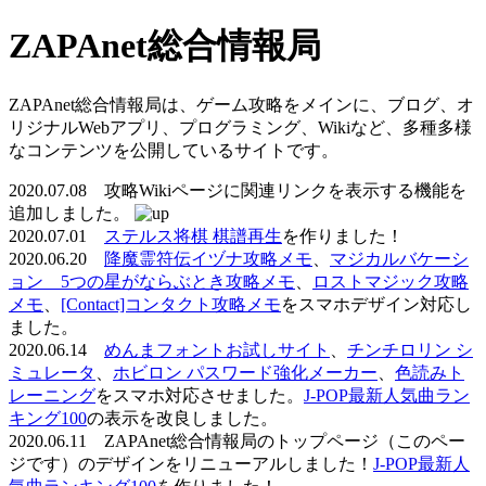
ZAPAnet総合情報局
ZAPAnet総合情報局は、ゲーム攻略をメインに、ブログ、オ
リジナルWebアプリ、プログラミング、Wikiなど、多種多様
なコンテンツを公開しているサイトです。
2020.07.08 攻略Wikiページに関連リンクを表示する機能を
追加しました。
2020.07.01
ステルス将棋 棋譜再生
を作りました！
2020.06.20
降魔霊符伝イヅナ攻略メモ
、
マジカルバケーシ
ョン 5つの星がならぶとき攻略メモ
、
ロストマジック攻略
メモ
、
[Contact]コンタクト攻略メモ
をスマホデザイン対応し
ました。
2020.06.14
めんまフォントお試しサイト
、
チンチロリン シ
ミュレータ
、
ホビロン パスワード強化メーカー
、
色読みト
レーニング
をスマホ対応させました。
J-POP最新人気曲ラン
キング100
の表示を改良しました。
2020.06.11 ZAPAnet総合情報局のトップページ（このペー
ジです）のデザインをリニューアルしました！
J-POP最新人