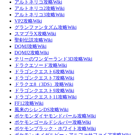
アルトネリコ攻略Wiki
アルトネリコ2攻略Wiki
アルトネリコ3攻略Wiki
VP2攻略Wiki
グランファンタズム攻略Wiki
スマブラX攻略Wiki
聖剣伝説攻略Wiki
DQMJ攻略Wiki
DQMJ2攻略Wiki
テリーのワンダーランド3D攻略Wiki
ドラクエソード攻略Wiki
ドラゴンクエスト6攻略Wiki
ドラゴンクエスト7攻略Wiki
ドラクエ8（3DS）攻略Wiki
ドラゴンクエスト9攻略Wiki
ドラゴンクエスト11攻略Wiki
FF12攻略Wiki
風来のシレンDS攻略Wiki
ポケモンダイヤモンドパール攻略Wiki
ポケモンゴールドシルバー攻略Wiki
ポケモンブラック・ホワイト攻略Wiki
ポケモン オメガルビー・アルファサファイア攻略Wiki