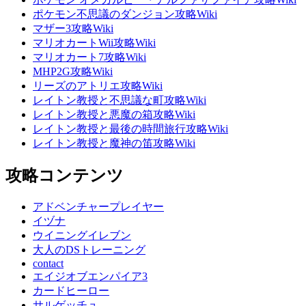
ポケモン不思議のダンジョン攻略Wiki
マザー3攻略Wiki
マリオカートWii攻略Wiki
マリオカート7攻略Wiki
MHP2G攻略Wiki
リーズのアトリエ攻略Wiki
レイトン教授と不思議な町攻略Wiki
レイトン教授と悪魔の箱攻略Wiki
レイトン教授と最後の時間旅行攻略Wiki
レイトン教授と魔神の笛攻略Wiki
攻略コンテンツ
アドベンチャープレイヤー
イヅナ
ウイニングイレブン
大人のDSトレーニング
contact
エイジオブエンパイア3
カードヒーロー
サルゲッチュ