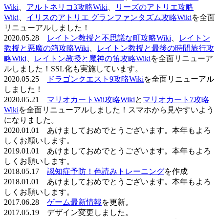
Wiki
、
アルトネリコ3攻略Wiki
、
リーズのアトリエ攻略
Wiki
、
イリスのアトリエ グランファンタズム攻略Wiki
を全面
リニューアルしました！
2020.05.28
レイトン教授と不思議な町攻略Wiki
、
レイトン
教授と悪魔の箱攻略Wiki
、
レイトン教授と最後の時間旅行攻
略Wiki
、
レイトン教授と魔神の笛攻略Wiki
を全面リニューア
ルしました！SSL化も実施しています。
2020.05.25
ドラゴンクエスト9攻略Wiki
を全面リニューアル
しました！
2020.05.21
マリオカートWii攻略Wiki
と
マリオカート7攻略
Wiki
を全面リニューアルしました！スマホから見やすいよう
になりました。
2020.01.01 あけましておめでとうございます。本年もよろ
しくお願いします。
2019.01.01 あけましておめでとうございます。本年もよろ
しくお願いします。
2018.05.17
認知症予防！色読みトレーニング
を作成
2018.01.01 あけましておめでとうございます。本年もよろ
しくお願いします。
2017.06.28
ゲーム最新情報
を更新。
2017.05.19 デザイン変更しました。