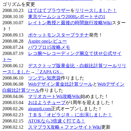
ゴリズムを変更
2008.10.23
はてはてブラウザー
を
リリースしました！
2008.10.10
東京ゲームショウ2008レポートその1
2008.10.07
レイトン教授と最後の時間旅行攻略Wiki
スター
ト！
2008.09.13
ポケットモンスタープラチナ
発売！
2008.08.28
Aspire oneレビュー
2008.07.24
パワプロ15攻略メモ
2008.07.19
レコ腕〜レコーディング腕立て伏せ公式サイ
ト〜
2008.06.12
デスクトップ版黄金比・白銀比計算ツールリリ
ースしました
→
「ZAPA GS」
2008.06.10
ツンデレ知恵袋
作りました
2008.06.08
Webデザイン黄金比計算ツール
と
Webデザイン
白銀比計算ツール
作りました
2008.04.06
マリオカートWii攻略Wiki
始めました！
2008.03.04
おはようチューブ
が1周年を迎えました！
2008.02.26
airappli.com
正式オープンしました！
2008.02.23
ＴＢＳ「オビラジＲ」に出演しました！
2008.02.15
ATOKなら3倍速く打てる！
2008.02.12
スマブラX攻略＋ファンサイトWiki
更新