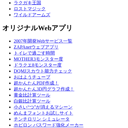
ラクガキ王国
ロストマジック
ワイルドアームズ
オリジナルWebアプリ
2007年開発Webサービス一覧
ZAPAnetウェブアプリ
トイレで過ごす時間
MOTHER3モンスター度
ドラクエ8モンスター度
DQMJスカウト能力チェック
おはようチューブ
超かんたんPDF作成！
超かんたん3D円グラフ作成！
黄金比計算ツール
白銀比計算ツール
小さい“つ”が消えるマシーン
めんまフォントお試しサイト
チンチロリン シミュレータ
ホビロン パスワード強化メーカー