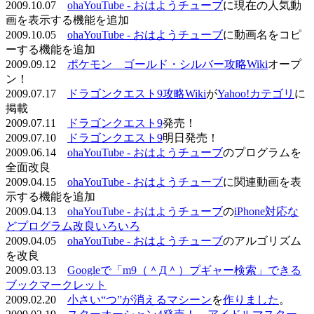
2009.10.07
ohaYouTube - おはようチューブ
に現在の人気動
画を表示する機能を追加
2009.10.05
ohaYouTube - おはようチューブ
に動画名をコピ
ーする機能を追加
2009.09.12
ポケモン ゴールド・シルバー攻略Wiki
オープ
ン！
2009.07.17
ドラゴンクエスト9攻略Wiki
が
Yahoo!カテゴリ
に
掲載
2009.07.11
ドラゴンクエスト9
発売！
2009.07.10
ドラゴンクエスト9
明日発売！
2009.06.14
ohaYouTube - おはようチューブ
のプログラムを
全面改良
2009.04.15
ohaYouTube - おはようチューブ
に関連動画を表
示する機能を追加
2009.04.13
ohaYouTube - おはようチューブ
の
iPhone対応な
どプログラム改良いろいろ
2009.04.05
ohaYouTube - おはようチューブ
のアルゴリズム
を改良
2009.03.13
Googleで「m9（＾Д＾）プギャー検索」できる
ブックマークレット
2009.02.20
小さい“つ”が消えるマシーン
を
作りました
。