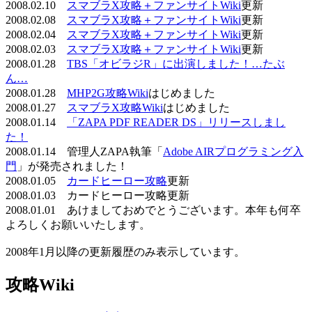
2008.02.10
スマブラX攻略＋ファンサイトWiki
更新
2008.02.08
スマブラX攻略＋ファンサイトWiki
更新
2008.02.04
スマブラX攻略＋ファンサイトWiki
更新
2008.02.03
スマブラX攻略＋ファンサイトWiki
更新
2008.01.28
TBS「オビラジR」に出演しました！…たぶ
ん…
2008.01.28
MHP2G攻略Wiki
はじめました
2008.01.27
スマブラX攻略Wiki
はじめました
2008.01.14
「ZAPA PDF READER DS」リリースしまし
た！
2008.01.14 管理人ZAPA執筆「
Adobe AIRプログラミング入
門
」が発売されました！
2008.01.05
カードヒーロー攻略
更新
2008.01.03 カードヒーロー攻略更新
2008.01.01 あけましておめでとうございます。本年も何卒
よろしくお願いいたします。
2008年1月以降の更新履歴のみ表示しています。
攻略Wiki