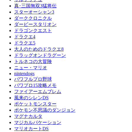
真･三国無双3猛将伝
スターオーシャン3
ダーククロニクル
ダービースタリオン
ドラゴンクエスト
ドラクエ4
ドラクエ5
大人のためのドラクエ8
ドラッグオンドラグーン
トルネコの大冒険
ニュー・マリオ
nintendogs
パワフルプロ野球
パワプロ15攻略メモ
ファイアーエムブレム
風来のシレンDS
ポケットモンスター
ポケモン不思議のダンジョン
マグナカルタ
マジカルバケーション
マリオカートDS