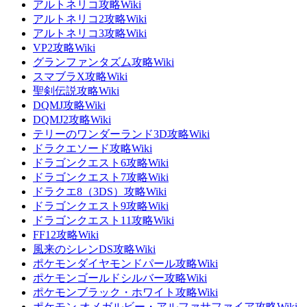
アルトネリコ攻略Wiki
アルトネリコ2攻略Wiki
アルトネリコ3攻略Wiki
VP2攻略Wiki
グランファンタズム攻略Wiki
スマブラX攻略Wiki
聖剣伝説攻略Wiki
DQMJ攻略Wiki
DQMJ2攻略Wiki
テリーのワンダーランド3D攻略Wiki
ドラクエソード攻略Wiki
ドラゴンクエスト6攻略Wiki
ドラゴンクエスト7攻略Wiki
ドラクエ8（3DS）攻略Wiki
ドラゴンクエスト9攻略Wiki
ドラゴンクエスト11攻略Wiki
FF12攻略Wiki
風来のシレンDS攻略Wiki
ポケモンダイヤモンドパール攻略Wiki
ポケモンゴールドシルバー攻略Wiki
ポケモンブラック・ホワイト攻略Wiki
ポケモン オメガルビー・アルファサファイア攻略Wiki