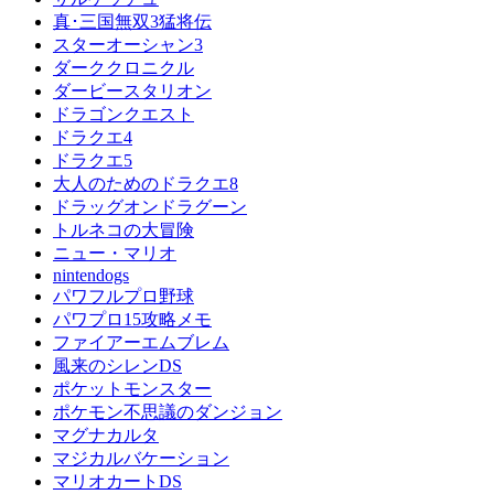
真･三国無双3猛将伝
スターオーシャン3
ダーククロニクル
ダービースタリオン
ドラゴンクエスト
ドラクエ4
ドラクエ5
大人のためのドラクエ8
ドラッグオンドラグーン
トルネコの大冒険
ニュー・マリオ
nintendogs
パワフルプロ野球
パワプロ15攻略メモ
ファイアーエムブレム
風来のシレンDS
ポケットモンスター
ポケモン不思議のダンジョン
マグナカルタ
マジカルバケーション
マリオカートDS