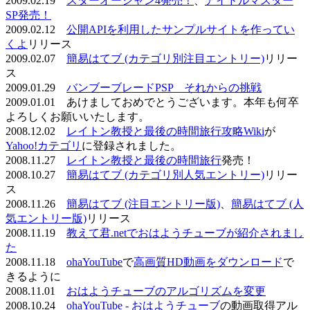
2009.02.19
スターオーシャン4発売！
、
アイドルマスター
SP発売！
2009.02.12
公開APIを利用したサンプルサイトを作ってい
くよ
リリース
2009.02.07
簡易はてブ (カテゴリ別注目エントリー)
リリー
ス
2009.01.29
バンブーブレードPSP それからの挑戦
2009.01.01 あけましておめでとうございます。本年も何卒
よろしくお願いいたします。
2008.12.02
レイトン教授と最後の時間旅行攻略Wiki
が
Yahoo!カテゴリ
に登録されました。
2008.11.27
レイトン教授と最後の時間旅行
発売！
2008.10.27
簡易はてブ (カテゴリ別人気エントリー)
リリー
ス
2008.11.26
簡易はてブ (注目エントリー版)
、
簡易はてブ (人
気エントリー版)
リリース
2008.11.19
教えて君.netでおはようチューブが紹介されまし
た
2008.11.18
ohaYouTube
で
高画質HD動画をダウンロード
で
きるように
2008.11.01
おはようチューブのアルゴリズムを変更
2008.10.24
ohaYouTube - おはようチューブ
の動画取得アル