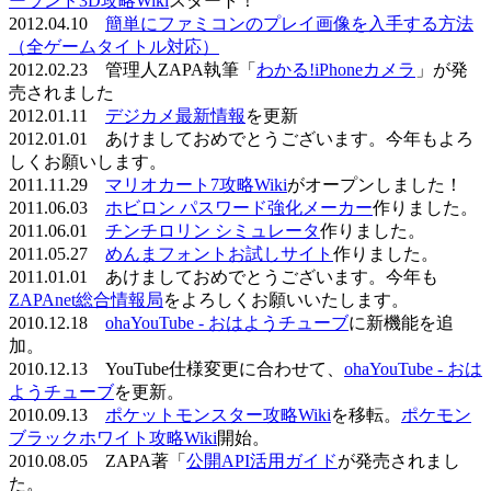
ーランド3D攻略Wiki
スタート！
2012.04.10
簡単にファミコンのプレイ画像を入手する方法
（全ゲームタイトル対応）
2012.02.23 管理人ZAPA執筆「
わかる!iPhoneカメラ
」が発
売されました
2012.01.11
デジカメ最新情報
を更新
2012.01.01 あけましておめでとうございます。今年もよろ
しくお願いします。
2011.11.29
マリオカート7攻略Wiki
がオープンしました！
2011.06.03
ホビロン パスワード強化メーカー
作りました。
2011.06.01
チンチロリン シミュレータ
作りました。
2011.05.27
めんまフォントお試しサイト
作りました。
2011.01.01 あけましておめでとうございます。今年も
ZAPAnet総合情報局
をよろしくお願いいたします。
2010.12.18
ohaYouTube - おはようチューブ
に新機能を追
加。
2010.12.13 YouTube仕様変更に合わせて、
ohaYouTube - おは
ようチューブ
を更新。
2010.09.13
ポケットモンスター攻略Wiki
を移転。
ポケモン
ブラックホワイト攻略Wiki
開始。
2010.08.05 ZAPA著「
公開API活用ガイド
が発売されまし
た。