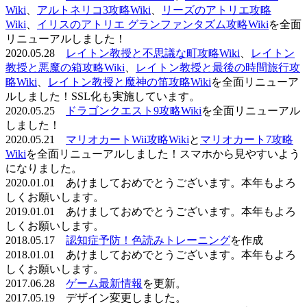
Wiki
、
アルトネリコ3攻略Wiki
、
リーズのアトリエ攻略
Wiki
、
イリスのアトリエ グランファンタズム攻略Wiki
を全面
リニューアルしました！
2020.05.28
レイトン教授と不思議な町攻略Wiki
、
レイトン
教授と悪魔の箱攻略Wiki
、
レイトン教授と最後の時間旅行攻
略Wiki
、
レイトン教授と魔神の笛攻略Wiki
を全面リニューア
ルしました！SSL化も実施しています。
2020.05.25
ドラゴンクエスト9攻略Wiki
を全面リニューアル
しました！
2020.05.21
マリオカートWii攻略Wiki
と
マリオカート7攻略
Wiki
を全面リニューアルしました！スマホから見やすいよう
になりました。
2020.01.01 あけましておめでとうございます。本年もよろ
しくお願いします。
2019.01.01 あけましておめでとうございます。本年もよろ
しくお願いします。
2018.05.17
認知症予防！色読みトレーニング
を作成
2018.01.01 あけましておめでとうございます。本年もよろ
しくお願いします。
2017.06.28
ゲーム最新情報
を更新。
2017.05.19 デザイン変更しました。