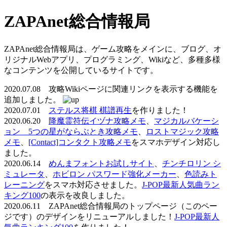
ZAPAnet総合情報局
ZAPAnet総合情報局は、ゲーム攻略をメインに、ブログ、オ
リジナルWebアプリ、プログラミング、Wikiなど、多種多様
なコンテンツを公開しているサイトです。
2020.07.08 攻略Wikiページに関連リンクを表示する機能を
追加しました。
2020.07.01
ステルス将棋 棋譜再生
を作りました！
2020.06.20
降魔霊符伝イヅナ攻略メモ
、
マジカルバケーシ
ョン 5つの星がならぶとき攻略メモ
、
ロストマジック攻略
メモ
、
[Contact]コンタクト攻略メモ
をスマホデザイン対応し
ました。
2020.06.14
めんまフォントお試しサイト
、
チンチロリン シ
ミュレータ
、
ホビロン パスワード強化メーカー
、
色読みト
レーニング
をスマホ対応させました。
J-POP最新人気曲ラン
キング100
の表示を改良しました。
2020.06.11 ZAPAnet総合情報局のトップページ（このペー
ジです）のデザインをリニューアルしました！
J-POP最新人