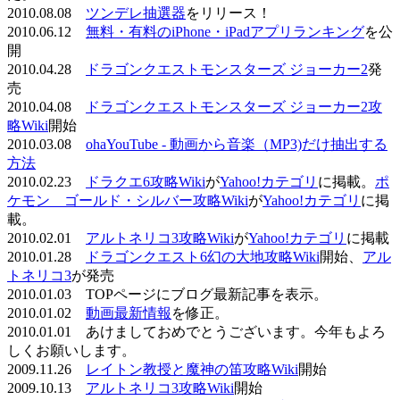
2010.08.08
ツンデレ抽選器
をリリース！
2010.06.12
無料・有料のiPhone・iPadアプリランキング
を公
開
2010.04.28
ドラゴンクエストモンスターズ ジョーカー2
発
売
2010.04.08
ドラゴンクエストモンスターズ ジョーカー2攻
略Wiki
開始
2010.03.08
ohaYouTube - 動画から音楽（MP3)だけ抽出する
方法
2010.02.23
ドラクエ6攻略Wiki
が
Yahoo!カテゴリ
に掲載。
ポ
ケモン ゴールド・シルバー攻略Wiki
が
Yahoo!カテゴリ
に掲
載。
2010.02.01
アルトネリコ3攻略Wiki
が
Yahoo!カテゴリ
に掲載
2010.01.28
ドラゴンクエスト6幻の大地攻略Wiki
開始、
アル
トネリコ3
が発売
2010.01.03 TOPページにブログ最新記事を表示。
2010.01.02
動画最新情報
を修正。
2010.01.01 あけましておめでとうございます。今年もよろ
しくお願いします。
2009.11.26
レイトン教授と魔神の笛攻略Wiki
開始
2009.10.13
アルトネリコ3攻略Wiki
開始