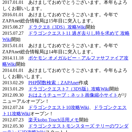
2017.01.01 あけましておめでとうございます。本年もよろ
しくお願いします。
2016.01.01 あけましておめでとうございます。今年で
ZAPAnet総合情報局は15年目に突入します。
2015.08.27
ドラクエ8（3DS）攻略Wiki
開始
2015.07.27
ドラゴンクエスト11 過ぎ去りし時を求めて 攻略
Wiki
開始
2015.01.01 あけましておめでとうございます。今年で
ZAPAnet総合情報局は14年目に突入します。
2014.11.18
ポケモン オメガルビー・アルファサファイア攻
略Wiki
開始
2014.01.01 あけましておめでとうございます。今年もよろ
しくお願いします。
2013.02.29
PHP関数検索：ZAPAnet
作成
2013.01.29
ドラゴンクエスト7（3DS版）攻略Wiki
開始
2012.09.30
おはようチューブ：ネット画像縮小サイト
がリ
ニューアルオープン！
2012.07.24
ドラゴンクエスト10攻略Wiki
、
ドラゴンクエス
ト11攻略Wiki
オープン！
2012.07.23
楽天kobo Touch活用メモ
開始
2012.05.30
ドラゴンクエストモンスターズ テリーのワンダ