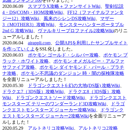
気曲ランキング100
を作りました！
2020.06.09
スマブラX攻略＋ファンサイトWiki
、
聖剣伝説
4・DS(COM)・HOM攻略Wiki
、
FF12（ファイナルファンタ
ジー12）攻略Wiki
、
風来のシレンDS攻略Wiki
、
マザー
3（MOTHER3）攻略Wiki
、
モンスターハンターポータブル
2nd G 攻略Wiki
、
ヴァルキリープロファイル2攻略Wiki
のリニ
ューアルしました！
2020.06.04
airappli.com
、
公開APIを利用したサンプルサイト
を作っていくよ
をSSL化しました。
2020.06.03
ポケモン ゴールド・シルバー攻略
、
ポケモン ブ
ラック・ホワイト攻略
、
ポケモン オメガルビー・アルファ
サファイア攻略
、
ポケモン ダイヤモンド・パール・プラチ
ナ攻略
、
ポケモン不思議のダンジョン 時・闇の探検隊攻略
を全面リニューアルしました！
2020.05.30
ドラゴンクエスト6 幻の大地(DS版) 攻略Wiki
、
ドラクエ7（3DS版）攻略Wiki
、
ドラクエ8（3DS版）攻略
Wiki
、
ドラゴンクエストソード攻略Wiki
、
ドラゴンクエスト
モンスターズ テリーのワンダーランド3D攻略Wiki
、
ドラゴ
ンクエストモンスターズ ジョーカー攻略Wiki
、
ドラゴンク
エストモンスターズ ジョーカー2攻略Wiki
を全面リニューア
ルしました！
2020.05.29
アルトネリコ攻略Wiki
、
アルトネリコ2攻略