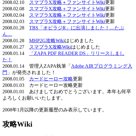
2008.02.10
スマブラX攻略＋ファンサイトWiki
更新
2008.02.08
スマブラX攻略＋ファンサイトWiki
更新
2008.02.04
スマブラX攻略＋ファンサイトWiki
更新
2008.02.03
スマブラX攻略＋ファンサイトWiki
更新
2008.01.28
TBS「オビラジR」に出演しました！…たぶ
ん…
2008.01.28
MHP2G攻略Wiki
はじめました
2008.01.27
スマブラX攻略Wiki
はじめました
2008.01.14
「ZAPA PDF READER DS」リリースしまし
た！
2008.01.14 管理人ZAPA執筆「
Adobe AIRプログラミング入
門
」が発売されました！
2008.01.05
カードヒーロー攻略
更新
2008.01.03 カードヒーロー攻略更新
2008.01.01 あけましておめでとうございます。本年も何卒
よろしくお願いいたします。
2008年1月以降の更新履歴のみ表示しています。
攻略Wiki