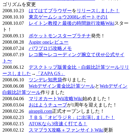
ゴリズムを変更
2008.10.23
はてはてブラウザー
を
リリースしました！
2008.10.10
東京ゲームショウ2008レポートその1
2008.10.07
レイトン教授と最後の時間旅行攻略Wiki
スター
ト！
2008.09.13
ポケットモンスタープラチナ
発売！
2008.08.28
Aspire oneレビュー
2008.07.24
パワプロ15攻略メモ
2008.07.19
レコ腕〜レコーディング腕立て伏せ公式サイ
ト〜
2008.06.12
デスクトップ版黄金比・白銀比計算ツールリリ
ースしました
→
「ZAPA GS」
2008.06.10
ツンデレ知恵袋
作りました
2008.06.08
Webデザイン黄金比計算ツール
と
Webデザイン
白銀比計算ツール
作りました
2008.04.06
マリオカートWii攻略Wiki
始めました！
2008.03.04
おはようチューブ
が1周年を迎えました！
2008.02.26
airappli.com
正式オープンしました！
2008.02.23
ＴＢＳ「オビラジＲ」に出演しました！
2008.02.15
ATOKなら3倍速く打てる！
2008.02.12
スマブラX攻略＋ファンサイトWiki
更新