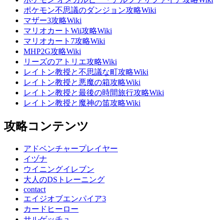
ポケモン不思議のダンジョン攻略Wiki
マザー3攻略Wiki
マリオカートWii攻略Wiki
マリオカート7攻略Wiki
MHP2G攻略Wiki
リーズのアトリエ攻略Wiki
レイトン教授と不思議な町攻略Wiki
レイトン教授と悪魔の箱攻略Wiki
レイトン教授と最後の時間旅行攻略Wiki
レイトン教授と魔神の笛攻略Wiki
攻略コンテンツ
アドベンチャープレイヤー
イヅナ
ウイニングイレブン
大人のDSトレーニング
contact
エイジオブエンパイア3
カードヒーロー
サルゲッチュ