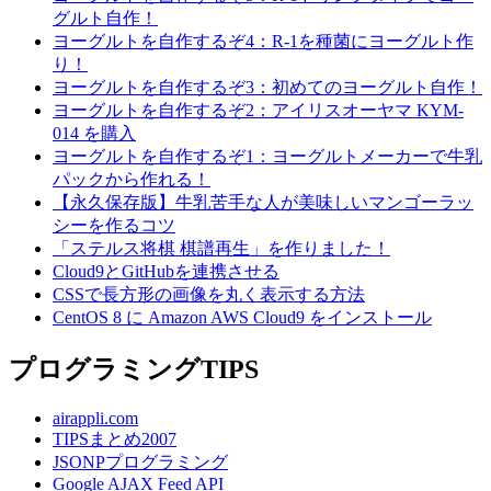
グルト自作！
ヨーグルトを自作するぞ4：R-1を種菌にヨーグルト作
り！
ヨーグルトを自作するぞ3：初めてのヨーグルト自作！
ヨーグルトを自作するぞ2：アイリスオーヤマ KYM-
014 を購入
ヨーグルトを自作するぞ1：ヨーグルトメーカーで牛乳
パックから作れる！
【永久保存版】牛乳苦手な人が美味しいマンゴーラッ
シーを作るコツ
「ステルス将棋 棋譜再生」を作りました！
Cloud9とGitHubを連携させる
CSSで長方形の画像を丸く表示する方法
CentOS 8 に Amazon AWS Cloud9 をインストール
プログラミングTIPS
airappli.com
TIPSまとめ2007
JSONPプログラミング
Google AJAX Feed API