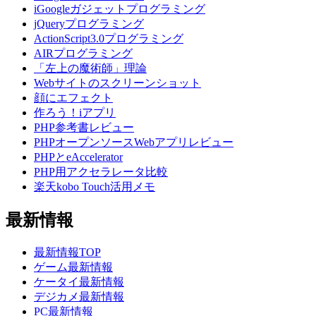
iGoogleガジェットプログラミング
jQueryプログラミング
ActionScript3.0プログラミング
AIRプログラミング
「左上の魔術師」理論
Webサイトのスクリーンショット
顔にエフェクト
作ろう！iアプリ
PHP参考書レビュー
PHPオープンソースWebアプリレビュー
PHPとeAccelerator
PHP用アクセラレータ比較
楽天kobo Touch活用メモ
最新情報
最新情報TOP
ゲーム最新情報
ケータイ最新情報
デジカメ最新情報
PC最新情報