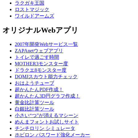
ラクガキ王国
ロストマジック
ワイルドアームズ
オリジナルWebアプリ
2007年開発Webサービス一覧
ZAPAnetウェブアプリ
トイレで過ごす時間
MOTHER3モンスター度
ドラクエ8モンスター度
DQMJスカウト能力チェック
おはようチューブ
超かんたんPDF作成！
超かんたん3D円グラフ作成！
黄金比計算ツール
白銀比計算ツール
小さい“つ”が消えるマシーン
めんまフォントお試しサイト
チンチロリン シミュレータ
ホビロン パスワード強化メーカー