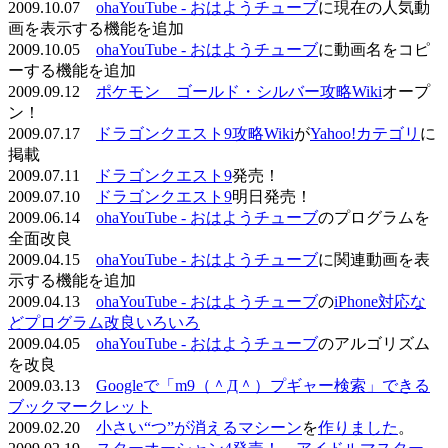
2009.10.07
ohaYouTube - おはようチューブ
に現在の人気動
画を表示する機能を追加
2009.10.05
ohaYouTube - おはようチューブ
に動画名をコピ
ーする機能を追加
2009.09.12
ポケモン ゴールド・シルバー攻略Wiki
オープ
ン！
2009.07.17
ドラゴンクエスト9攻略Wiki
が
Yahoo!カテゴリ
に
掲載
2009.07.11
ドラゴンクエスト9
発売！
2009.07.10
ドラゴンクエスト9
明日発売！
2009.06.14
ohaYouTube - おはようチューブ
のプログラムを
全面改良
2009.04.15
ohaYouTube - おはようチューブ
に関連動画を表
示する機能を追加
2009.04.13
ohaYouTube - おはようチューブ
の
iPhone対応な
どプログラム改良いろいろ
2009.04.05
ohaYouTube - おはようチューブ
のアルゴリズム
を改良
2009.03.13
Googleで「m9（＾Д＾）プギャー検索」できる
ブックマークレット
2009.02.20
小さい“つ”が消えるマシーン
を
作りました
。