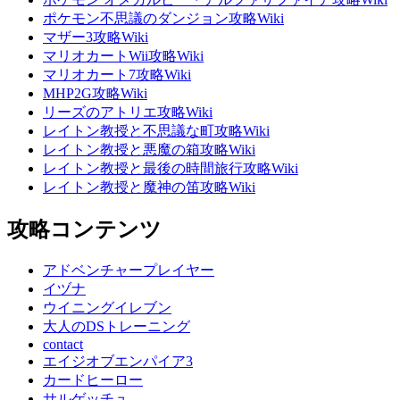
ポケモン不思議のダンジョン攻略Wiki
マザー3攻略Wiki
マリオカートWii攻略Wiki
マリオカート7攻略Wiki
MHP2G攻略Wiki
リーズのアトリエ攻略Wiki
レイトン教授と不思議な町攻略Wiki
レイトン教授と悪魔の箱攻略Wiki
レイトン教授と最後の時間旅行攻略Wiki
レイトン教授と魔神の笛攻略Wiki
攻略コンテンツ
アドベンチャープレイヤー
イヅナ
ウイニングイレブン
大人のDSトレーニング
contact
エイジオブエンパイア3
カードヒーロー
サルゲッチュ