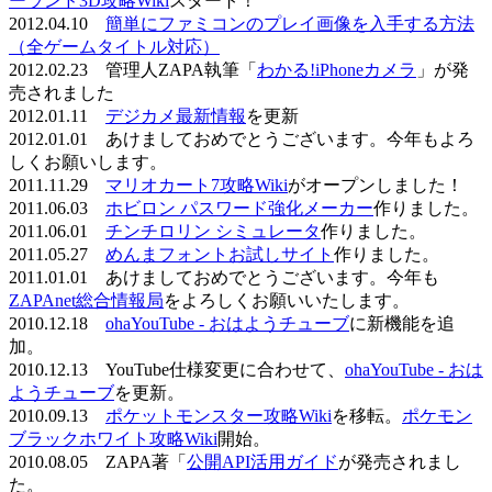
ーランド3D攻略Wiki
スタート！
2012.04.10
簡単にファミコンのプレイ画像を入手する方法
（全ゲームタイトル対応）
2012.02.23 管理人ZAPA執筆「
わかる!iPhoneカメラ
」が発
売されました
2012.01.11
デジカメ最新情報
を更新
2012.01.01 あけましておめでとうございます。今年もよろ
しくお願いします。
2011.11.29
マリオカート7攻略Wiki
がオープンしました！
2011.06.03
ホビロン パスワード強化メーカー
作りました。
2011.06.01
チンチロリン シミュレータ
作りました。
2011.05.27
めんまフォントお試しサイト
作りました。
2011.01.01 あけましておめでとうございます。今年も
ZAPAnet総合情報局
をよろしくお願いいたします。
2010.12.18
ohaYouTube - おはようチューブ
に新機能を追
加。
2010.12.13 YouTube仕様変更に合わせて、
ohaYouTube - おは
ようチューブ
を更新。
2010.09.13
ポケットモンスター攻略Wiki
を移転。
ポケモン
ブラックホワイト攻略Wiki
開始。
2010.08.05 ZAPA著「
公開API活用ガイド
が発売されまし
た。