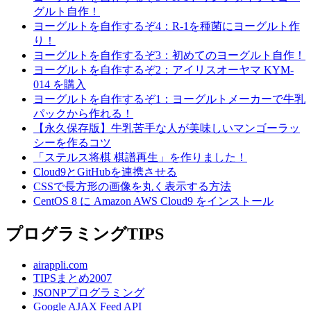
グルト自作！
ヨーグルトを自作するぞ4：R-1を種菌にヨーグルト作
り！
ヨーグルトを自作するぞ3：初めてのヨーグルト自作！
ヨーグルトを自作するぞ2：アイリスオーヤマ KYM-
014 を購入
ヨーグルトを自作するぞ1：ヨーグルトメーカーで牛乳
パックから作れる！
【永久保存版】牛乳苦手な人が美味しいマンゴーラッ
シーを作るコツ
「ステルス将棋 棋譜再生」を作りました！
Cloud9とGitHubを連携させる
CSSで長方形の画像を丸く表示する方法
CentOS 8 に Amazon AWS Cloud9 をインストール
プログラミングTIPS
airappli.com
TIPSまとめ2007
JSONPプログラミング
Google AJAX Feed API