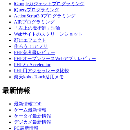
iGoogleガジェットプログラミング
jQueryプログラミング
ActionScript3.0プログラミング
AIRプログラミング
「左上の魔術師」理論
Webサイトのスクリーンショット
顔にエフェクト
作ろう！iアプリ
PHP参考書レビュー
PHPオープンソースWebアプリレビュー
PHPとeAccelerator
PHP用アクセラレータ比較
楽天kobo Touch活用メモ
最新情報
最新情報TOP
ゲーム最新情報
ケータイ最新情報
デジカメ最新情報
PC最新情報