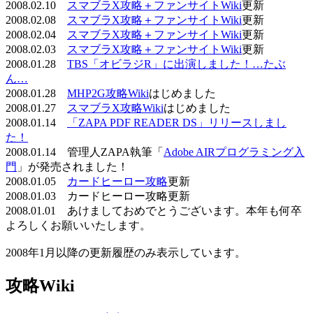
2008.02.10
スマブラX攻略＋ファンサイトWiki
更新
2008.02.08
スマブラX攻略＋ファンサイトWiki
更新
2008.02.04
スマブラX攻略＋ファンサイトWiki
更新
2008.02.03
スマブラX攻略＋ファンサイトWiki
更新
2008.01.28
TBS「オビラジR」に出演しました！…たぶ
ん…
2008.01.28
MHP2G攻略Wiki
はじめました
2008.01.27
スマブラX攻略Wiki
はじめました
2008.01.14
「ZAPA PDF READER DS」リリースしまし
た！
2008.01.14 管理人ZAPA執筆「
Adobe AIRプログラミング入
門
」が発売されました！
2008.01.05
カードヒーロー攻略
更新
2008.01.03 カードヒーロー攻略更新
2008.01.01 あけましておめでとうございます。本年も何卒
よろしくお願いいたします。
2008年1月以降の更新履歴のみ表示しています。
攻略Wiki