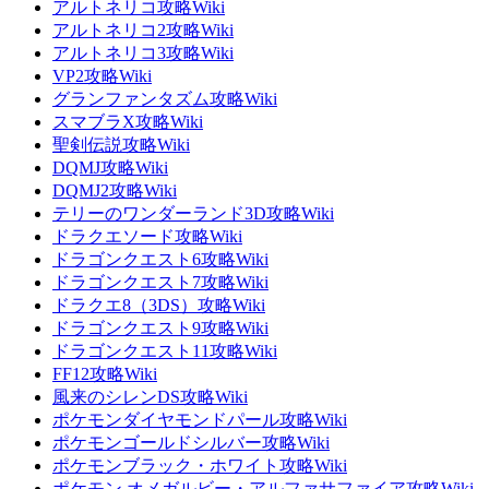
アルトネリコ攻略Wiki
アルトネリコ2攻略Wiki
アルトネリコ3攻略Wiki
VP2攻略Wiki
グランファンタズム攻略Wiki
スマブラX攻略Wiki
聖剣伝説攻略Wiki
DQMJ攻略Wiki
DQMJ2攻略Wiki
テリーのワンダーランド3D攻略Wiki
ドラクエソード攻略Wiki
ドラゴンクエスト6攻略Wiki
ドラゴンクエスト7攻略Wiki
ドラクエ8（3DS）攻略Wiki
ドラゴンクエスト9攻略Wiki
ドラゴンクエスト11攻略Wiki
FF12攻略Wiki
風来のシレンDS攻略Wiki
ポケモンダイヤモンドパール攻略Wiki
ポケモンゴールドシルバー攻略Wiki
ポケモンブラック・ホワイト攻略Wiki
ポケモン オメガルビー・アルファサファイア攻略Wiki