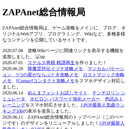
ZAPAnet総合情報局
ZAPAnet総合情報局は、ゲーム攻略をメインに、ブログ、オ
リジナルWebアプリ、プログラミング、Wikiなど、多種多様
なコンテンツを公開しているサイトです。
2020.07.08 攻略Wikiページに関連リンクを表示する機能を
追加しました。
2020.07.01
ステルス将棋 棋譜再生
を作りました！
2020.06.20
降魔霊符伝イヅナ攻略メモ
、
マジカルバケーシ
ョン 5つの星がならぶとき攻略メモ
、
ロストマジック攻略
メモ
、
[Contact]コンタクト攻略メモ
をスマホデザイン対応し
ました。
2020.06.14
めんまフォントお試しサイト
、
チンチロリン シ
ミュレータ
、
ホビロン パスワード強化メーカー
、
色読みト
レーニング
をスマホ対応させました。
J-POP最新人気曲ラン
キング100
の表示を改良しました。
2020.06.11 ZAPAnet総合情報局のトップページ（このペー
ジです）のデザインをリニューアルしました！
J-POP最新人