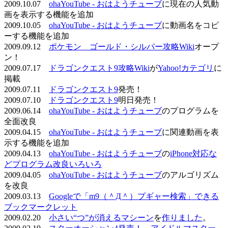
2009.10.07
ohaYouTube - おはようチューブ
に現在の人気動
画を表示する機能を追加
2009.10.05
ohaYouTube - おはようチューブ
に動画名をコピ
ーする機能を追加
2009.09.12
ポケモン ゴールド・シルバー攻略Wiki
オープ
ン！
2009.07.17
ドラゴンクエスト9攻略Wiki
が
Yahoo!カテゴリ
に
掲載
2009.07.11
ドラゴンクエスト9
発売！
2009.07.10
ドラゴンクエスト9
明日発売！
2009.06.14
ohaYouTube - おはようチューブ
のプログラムを
全面改良
2009.04.15
ohaYouTube - おはようチューブ
に関連動画を表
示する機能を追加
2009.04.13
ohaYouTube - おはようチューブ
の
iPhone対応な
どプログラム改良いろいろ
2009.04.05
ohaYouTube - おはようチューブ
のアルゴリズム
を改良
2009.03.13
Googleで「m9（＾Д＾）プギャー検索」できる
ブックマークレット
2009.02.20
小さい“つ”が消えるマシーン
を
作りました
。