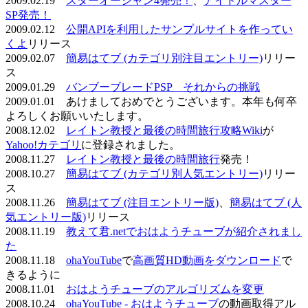
2009.02.19
スターオーシャン4発売！
、
アイドルマスター
SP発売！
2009.02.12
公開APIを利用したサンプルサイトを作ってい
くよ
リリース
2009.02.07
簡易はてブ (カテゴリ別注目エントリー)
リリー
ス
2009.01.29
バンブーブレードPSP それからの挑戦
2009.01.01 あけましておめでとうございます。本年も何卒
よろしくお願いいたします。
2008.12.02
レイトン教授と最後の時間旅行攻略Wiki
が
Yahoo!カテゴリ
に登録されました。
2008.11.27
レイトン教授と最後の時間旅行
発売！
2008.10.27
簡易はてブ (カテゴリ別人気エントリー)
リリー
ス
2008.11.26
簡易はてブ (注目エントリー版)
、
簡易はてブ (人
気エントリー版)
リリース
2008.11.19
教えて君.netでおはようチューブが紹介されまし
た
2008.11.18
ohaYouTube
で
高画質HD動画をダウンロード
で
きるように
2008.11.01
おはようチューブのアルゴリズムを変更
2008.10.24
ohaYouTube - おはようチューブ
の動画取得アル