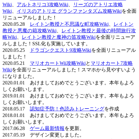
Wiki
、
アルトネリコ3攻略Wiki
、
リーズのアトリエ攻略
Wiki
、
イリスのアトリエ グランファンタズム攻略Wiki
を全面
リニューアルしました！
2020.05.28
レイトン教授と不思議な町攻略Wiki
、
レイトン
教授と悪魔の箱攻略Wiki
、
レイトン教授と最後の時間旅行攻
略Wiki
、
レイトン教授と魔神の笛攻略Wiki
を全面リニューア
ルしました！SSL化も実施しています。
2020.05.25
ドラゴンクエスト9攻略Wiki
を全面リニューアル
しました！
2020.05.21
マリオカートWii攻略Wiki
と
マリオカート7攻略
Wiki
を全面リニューアルしました！スマホから見やすいよう
になりました。
2020.01.01 あけましておめでとうございます。本年もよろ
しくお願いします。
2019.01.01 あけましておめでとうございます。本年もよろ
しくお願いします。
2018.05.17
認知症予防！色読みトレーニング
を作成
2018.01.01 あけましておめでとうございます。本年もよろ
しくお願いします。
2017.06.28
ゲーム最新情報
を更新。
2017.05.19 デザイン変更しました。