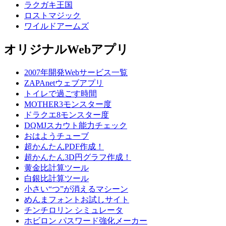
ラクガキ王国
ロストマジック
ワイルドアームズ
オリジナルWebアプリ
2007年開発Webサービス一覧
ZAPAnetウェブアプリ
トイレで過ごす時間
MOTHER3モンスター度
ドラクエ8モンスター度
DQMJスカウト能力チェック
おはようチューブ
超かんたんPDF作成！
超かんたん3D円グラフ作成！
黄金比計算ツール
白銀比計算ツール
小さい“つ”が消えるマシーン
めんまフォントお試しサイト
チンチロリン シミュレータ
ホビロン パスワード強化メーカー