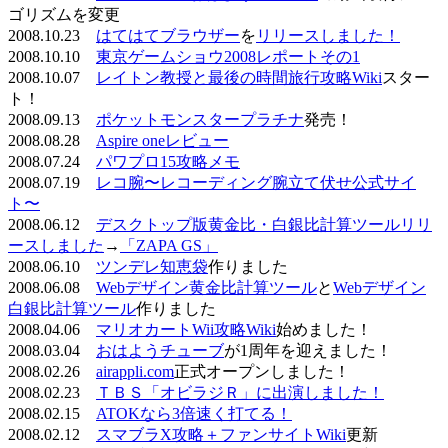
ゴリズムを変更
2008.10.23
はてはてブラウザー
を
リリースしました！
2008.10.10
東京ゲームショウ2008レポートその1
2008.10.07
レイトン教授と最後の時間旅行攻略Wiki
スター
ト！
2008.09.13
ポケットモンスタープラチナ
発売！
2008.08.28
Aspire oneレビュー
2008.07.24
パワプロ15攻略メモ
2008.07.19
レコ腕〜レコーディング腕立て伏せ公式サイ
ト〜
2008.06.12
デスクトップ版黄金比・白銀比計算ツールリリ
ースしました
→
「ZAPA GS」
2008.06.10
ツンデレ知恵袋
作りました
2008.06.08
Webデザイン黄金比計算ツール
と
Webデザイン
白銀比計算ツール
作りました
2008.04.06
マリオカートWii攻略Wiki
始めました！
2008.03.04
おはようチューブ
が1周年を迎えました！
2008.02.26
airappli.com
正式オープンしました！
2008.02.23
ＴＢＳ「オビラジＲ」に出演しました！
2008.02.15
ATOKなら3倍速く打てる！
2008.02.12
スマブラX攻略＋ファンサイトWiki
更新