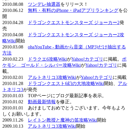
2010.08.08
ツンデレ抽選器
をリリース！
2010.06.12
無料・有料のiPhone・iPadアプリランキング
を公
開
2010.04.28
ドラゴンクエストモンスターズ ジョーカー2
発
売
2010.04.08
ドラゴンクエストモンスターズ ジョーカー2攻
略Wiki
開始
2010.03.08
ohaYouTube - 動画から音楽（MP3)だけ抽出する
方法
2010.02.23
ドラクエ6攻略Wiki
が
Yahoo!カテゴリ
に掲載。
ポ
ケモン ゴールド・シルバー攻略Wiki
が
Yahoo!カテゴリ
に掲
載。
2010.02.01
アルトネリコ3攻略Wiki
が
Yahoo!カテゴリ
に掲載
2010.01.28
ドラゴンクエスト6幻の大地攻略Wiki
開始、
アル
トネリコ3
が発売
2010.01.03 TOPページにブログ最新記事を表示。
2010.01.02
動画最新情報
を修正。
2010.01.01 あけましておめでとうございます。今年もよろ
しくお願いします。
2009.11.26
レイトン教授と魔神の笛攻略Wiki
開始
2009.10.13
アルトネリコ3攻略Wiki
開始