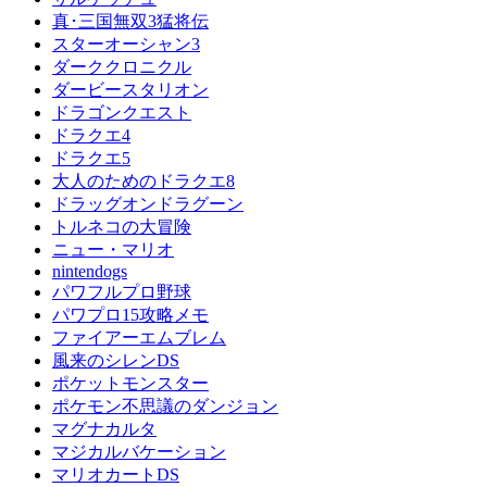
真･三国無双3猛将伝
スターオーシャン3
ダーククロニクル
ダービースタリオン
ドラゴンクエスト
ドラクエ4
ドラクエ5
大人のためのドラクエ8
ドラッグオンドラグーン
トルネコの大冒険
ニュー・マリオ
nintendogs
パワフルプロ野球
パワプロ15攻略メモ
ファイアーエムブレム
風来のシレンDS
ポケットモンスター
ポケモン不思議のダンジョン
マグナカルタ
マジカルバケーション
マリオカートDS