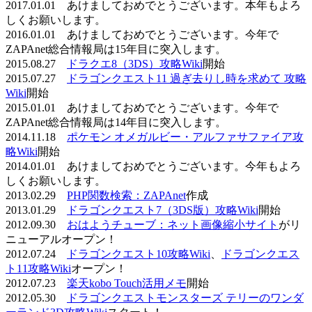
2017.01.01 あけましておめでとうございます。本年もよろ
しくお願いします。
2016.01.01 あけましておめでとうございます。今年で
ZAPAnet総合情報局は15年目に突入します。
2015.08.27
ドラクエ8（3DS）攻略Wiki
開始
2015.07.27
ドラゴンクエスト11 過ぎ去りし時を求めて 攻略
Wiki
開始
2015.01.01 あけましておめでとうございます。今年で
ZAPAnet総合情報局は14年目に突入します。
2014.11.18
ポケモン オメガルビー・アルファサファイア攻
略Wiki
開始
2014.01.01 あけましておめでとうございます。今年もよろ
しくお願いします。
2013.02.29
PHP関数検索：ZAPAnet
作成
2013.01.29
ドラゴンクエスト7（3DS版）攻略Wiki
開始
2012.09.30
おはようチューブ：ネット画像縮小サイト
がリ
ニューアルオープン！
2012.07.24
ドラゴンクエスト10攻略Wiki
、
ドラゴンクエス
ト11攻略Wiki
オープン！
2012.07.23
楽天kobo Touch活用メモ
開始
2012.05.30
ドラゴンクエストモンスターズ テリーのワンダ