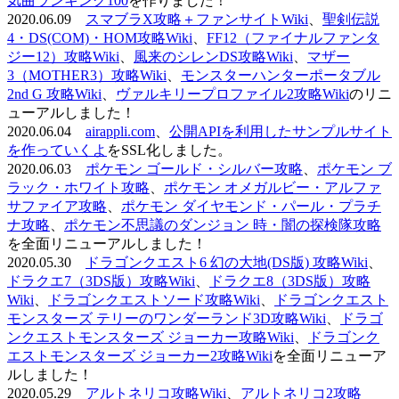
気曲ランキング100
を作りました！
2020.06.09
スマブラX攻略＋ファンサイトWiki
、
聖剣伝説
4・DS(COM)・HOM攻略Wiki
、
FF12（ファイナルファンタ
ジー12）攻略Wiki
、
風来のシレンDS攻略Wiki
、
マザー
3（MOTHER3）攻略Wiki
、
モンスターハンターポータブル
2nd G 攻略Wiki
、
ヴァルキリープロファイル2攻略Wiki
のリニ
ューアルしました！
2020.06.04
airappli.com
、
公開APIを利用したサンプルサイト
を作っていくよ
をSSL化しました。
2020.06.03
ポケモン ゴールド・シルバー攻略
、
ポケモン ブ
ラック・ホワイト攻略
、
ポケモン オメガルビー・アルファ
サファイア攻略
、
ポケモン ダイヤモンド・パール・プラチ
ナ攻略
、
ポケモン不思議のダンジョン 時・闇の探検隊攻略
を全面リニューアルしました！
2020.05.30
ドラゴンクエスト6 幻の大地(DS版) 攻略Wiki
、
ドラクエ7（3DS版）攻略Wiki
、
ドラクエ8（3DS版）攻略
Wiki
、
ドラゴンクエストソード攻略Wiki
、
ドラゴンクエスト
モンスターズ テリーのワンダーランド3D攻略Wiki
、
ドラゴ
ンクエストモンスターズ ジョーカー攻略Wiki
、
ドラゴンク
エストモンスターズ ジョーカー2攻略Wiki
を全面リニューア
ルしました！
2020.05.29
アルトネリコ攻略Wiki
、
アルトネリコ2攻略