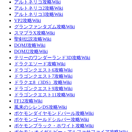
アルトネリコ攻略Wiki
アルトネリコ2攻略Wiki
アルトネリコ3攻略Wiki
VP2攻略Wiki
グランファンタズム攻略Wiki
スマブラX攻略Wiki
聖剣伝説攻略Wiki
DQMJ攻略Wiki
DQMJ2攻略Wiki
テリーのワンダーランド3D攻略Wiki
ドラクエソード攻略Wiki
ドラゴンクエスト6攻略Wiki
ドラゴンクエスト7攻略Wiki
ドラクエ8（3DS）攻略Wiki
ドラゴンクエスト9攻略Wiki
ドラゴンクエスト11攻略Wiki
FF12攻略Wiki
風来のシレンDS攻略Wiki
ポケモンダイヤモンドパール攻略Wiki
ポケモンゴールドシルバー攻略Wiki
ポケモンブラック・ホワイト攻略Wiki
ポケモン オメガルビー・アルファサファイア攻略Wiki