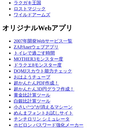
ラクガキ王国
ロストマジック
ワイルドアームズ
オリジナルWebアプリ
2007年開発Webサービス一覧
ZAPAnetウェブアプリ
トイレで過ごす時間
MOTHER3モンスター度
ドラクエ8モンスター度
DQMJスカウト能力チェック
おはようチューブ
超かんたんPDF作成！
超かんたん3D円グラフ作成！
黄金比計算ツール
白銀比計算ツール
小さい“つ”が消えるマシーン
めんまフォントお試しサイト
チンチロリン シミュレータ
ホビロン パスワード強化メーカー