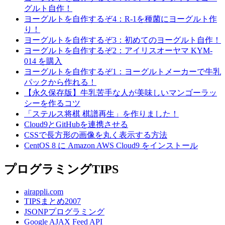
グルト自作！
ヨーグルトを自作するぞ4：R-1を種菌にヨーグルト作
り！
ヨーグルトを自作するぞ3：初めてのヨーグルト自作！
ヨーグルトを自作するぞ2：アイリスオーヤマ KYM-
014 を購入
ヨーグルトを自作するぞ1：ヨーグルトメーカーで牛乳
パックから作れる！
【永久保存版】牛乳苦手な人が美味しいマンゴーラッ
シーを作るコツ
「ステルス将棋 棋譜再生」を作りました！
Cloud9とGitHubを連携させる
CSSで長方形の画像を丸く表示する方法
CentOS 8 に Amazon AWS Cloud9 をインストール
プログラミングTIPS
airappli.com
TIPSまとめ2007
JSONPプログラミング
Google AJAX Feed API