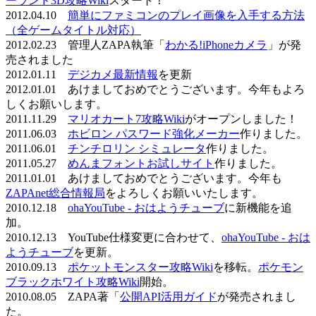
ーランド3D攻略Wiki
スタート！
2012.04.10
簡単にファミコンのプレイ画像を入手する方法
（全ゲームタイトル対応）
2012.02.23 管理人ZAPA執筆「
わかる!iPhoneカメラ
」が発
売されました
2012.01.11
デジカメ最新情報
を更新
2012.01.01 あけましておめでとうございます。今年もよろ
しくお願いします。
2011.11.29
マリオカート7攻略Wiki
がオープンしました！
2011.06.03
ホビロン パスワード強化メーカー
作りました。
2011.06.01
チンチロリン シミュレータ
作りました。
2011.05.27
めんまフォントお試しサイト
作りました。
2011.01.01 あけましておめでとうございます。今年も
ZAPAnet総合情報局
をよろしくお願いいたします。
2010.12.18
ohaYouTube - おはようチューブ
に新機能を追
加。
2010.12.13 YouTube仕様変更に合わせて、
ohaYouTube - おは
ようチューブ
を更新。
2010.09.13
ポケットモンスター攻略Wiki
を移転。
ポケモン
ブラックホワイト攻略Wiki
開始。
2010.08.05 ZAPA著「
公開API活用ガイド
が発売されまし
た。