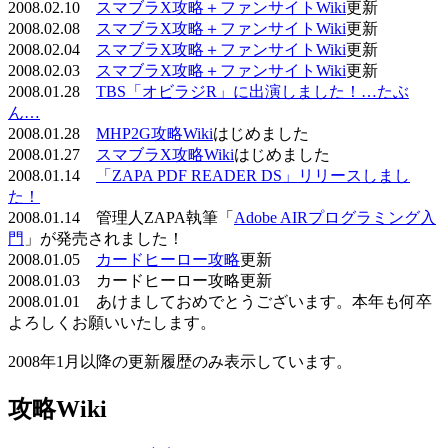
2008.02.10
スマブラX攻略＋ファンサイトWiki
更新
2008.02.08
スマブラX攻略＋ファンサイトWiki
更新
2008.02.04
スマブラX攻略＋ファンサイトWiki
更新
2008.02.03
スマブラX攻略＋ファンサイトWiki
更新
2008.01.28
TBS「オビラジR」に出演しました！…たぶ
ん…
2008.01.28
MHP2G攻略Wiki
はじめました
2008.01.27
スマブラX攻略Wiki
はじめました
2008.01.14
「ZAPA PDF READER DS」リリースしまし
た！
2008.01.14 管理人ZAPA執筆「
Adobe AIRプログラミング入
門
」が発売されました！
2008.01.05
カードヒーロー攻略
更新
2008.01.03 カードヒーロー攻略更新
2008.01.01 あけましておめでとうございます。本年も何卒
よろしくお願いいたします。
2008年1月以降の更新履歴のみ表示しています。
攻略Wiki