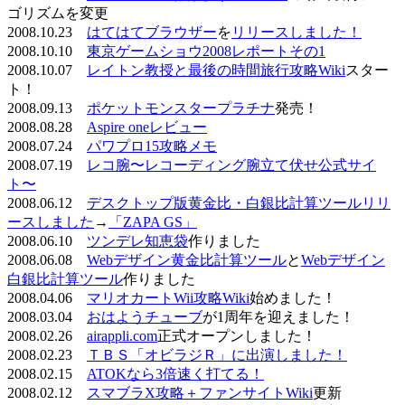
ゴリズムを変更
2008.10.23
はてはてブラウザー
を
リリースしました！
2008.10.10
東京ゲームショウ2008レポートその1
2008.10.07
レイトン教授と最後の時間旅行攻略Wiki
スター
ト！
2008.09.13
ポケットモンスタープラチナ
発売！
2008.08.28
Aspire oneレビュー
2008.07.24
パワプロ15攻略メモ
2008.07.19
レコ腕〜レコーディング腕立て伏せ公式サイ
ト〜
2008.06.12
デスクトップ版黄金比・白銀比計算ツールリリ
ースしました
→
「ZAPA GS」
2008.06.10
ツンデレ知恵袋
作りました
2008.06.08
Webデザイン黄金比計算ツール
と
Webデザイン
白銀比計算ツール
作りました
2008.04.06
マリオカートWii攻略Wiki
始めました！
2008.03.04
おはようチューブ
が1周年を迎えました！
2008.02.26
airappli.com
正式オープンしました！
2008.02.23
ＴＢＳ「オビラジＲ」に出演しました！
2008.02.15
ATOKなら3倍速く打てる！
2008.02.12
スマブラX攻略＋ファンサイトWiki
更新