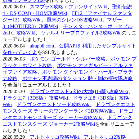
気曲ランキング100
を作りました！
2020.06.09
スマブラX攻略＋ファンサイトWiki
、
聖剣伝説
4・DS(COM)・HOM攻略Wiki
、
FF12（ファイナルファンタ
ジー12）攻略Wiki
、
風来のシレンDS攻略Wiki
、
マザー
3（MOTHER3）攻略Wiki
、
モンスターハンターポータブル
2nd G 攻略Wiki
、
ヴァルキリープロファイル2攻略Wiki
のリニ
ューアルしました！
2020.06.04
airappli.com
、
公開APIを利用したサンプルサイト
を作っていくよ
をSSL化しました。
2020.06.03
ポケモン ゴールド・シルバー攻略
、
ポケモン ブ
ラック・ホワイト攻略
、
ポケモン オメガルビー・アルファ
サファイア攻略
、
ポケモン ダイヤモンド・パール・プラチ
ナ攻略
、
ポケモン不思議のダンジョン 時・闇の探検隊攻略
を全面リニューアルしました！
2020.05.30
ドラゴンクエスト6 幻の大地(DS版) 攻略Wiki
、
ドラクエ7（3DS版）攻略Wiki
、
ドラクエ8（3DS版）攻略
Wiki
、
ドラゴンクエストソード攻略Wiki
、
ドラゴンクエスト
モンスターズ テリーのワンダーランド3D攻略Wiki
、
ドラゴ
ンクエストモンスターズ ジョーカー攻略Wiki
、
ドラゴンク
エストモンスターズ ジョーカー2攻略Wiki
を全面リニューア
ルしました！
2020.05.29
アルトネリコ攻略Wiki
、
アルトネリコ2攻略