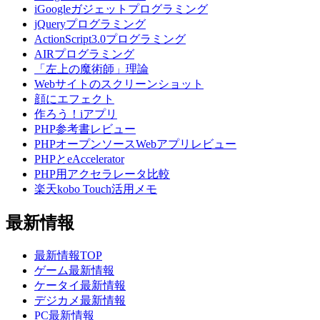
iGoogleガジェットプログラミング
jQueryプログラミング
ActionScript3.0プログラミング
AIRプログラミング
「左上の魔術師」理論
Webサイトのスクリーンショット
顔にエフェクト
作ろう！iアプリ
PHP参考書レビュー
PHPオープンソースWebアプリレビュー
PHPとeAccelerator
PHP用アクセラレータ比較
楽天kobo Touch活用メモ
最新情報
最新情報TOP
ゲーム最新情報
ケータイ最新情報
デジカメ最新情報
PC最新情報