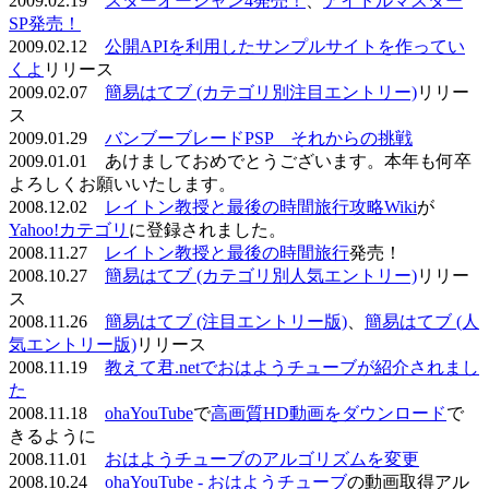
2009.02.19
スターオーシャン4発売！
、
アイドルマスター
SP発売！
2009.02.12
公開APIを利用したサンプルサイトを作ってい
くよ
リリース
2009.02.07
簡易はてブ (カテゴリ別注目エントリー)
リリー
ス
2009.01.29
バンブーブレードPSP それからの挑戦
2009.01.01 あけましておめでとうございます。本年も何卒
よろしくお願いいたします。
2008.12.02
レイトン教授と最後の時間旅行攻略Wiki
が
Yahoo!カテゴリ
に登録されました。
2008.11.27
レイトン教授と最後の時間旅行
発売！
2008.10.27
簡易はてブ (カテゴリ別人気エントリー)
リリー
ス
2008.11.26
簡易はてブ (注目エントリー版)
、
簡易はてブ (人
気エントリー版)
リリース
2008.11.19
教えて君.netでおはようチューブが紹介されまし
た
2008.11.18
ohaYouTube
で
高画質HD動画をダウンロード
で
きるように
2008.11.01
おはようチューブのアルゴリズムを変更
2008.10.24
ohaYouTube - おはようチューブ
の動画取得アル