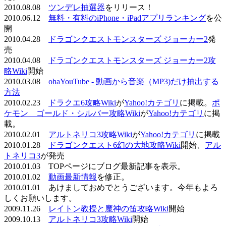
2010.08.08
ツンデレ抽選器
をリリース！
2010.06.12
無料・有料のiPhone・iPadアプリランキング
を公
開
2010.04.28
ドラゴンクエストモンスターズ ジョーカー2
発
売
2010.04.08
ドラゴンクエストモンスターズ ジョーカー2攻
略Wiki
開始
2010.03.08
ohaYouTube - 動画から音楽（MP3)だけ抽出する
方法
2010.02.23
ドラクエ6攻略Wiki
が
Yahoo!カテゴリ
に掲載。
ポ
ケモン ゴールド・シルバー攻略Wiki
が
Yahoo!カテゴリ
に掲
載。
2010.02.01
アルトネリコ3攻略Wiki
が
Yahoo!カテゴリ
に掲載
2010.01.28
ドラゴンクエスト6幻の大地攻略Wiki
開始、
アル
トネリコ3
が発売
2010.01.03 TOPページにブログ最新記事を表示。
2010.01.02
動画最新情報
を修正。
2010.01.01 あけましておめでとうございます。今年もよろ
しくお願いします。
2009.11.26
レイトン教授と魔神の笛攻略Wiki
開始
2009.10.13
アルトネリコ3攻略Wiki
開始