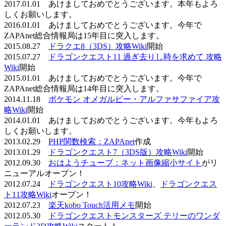
2017.01.01 あけましておめでとうございます。本年もよろ
しくお願いします。
2016.01.01 あけましておめでとうございます。今年で
ZAPAnet総合情報局は15年目に突入します。
2015.08.27
ドラクエ8（3DS）攻略Wiki
開始
2015.07.27
ドラゴンクエスト11 過ぎ去りし時を求めて 攻略
Wiki
開始
2015.01.01 あけましておめでとうございます。今年で
ZAPAnet総合情報局は14年目に突入します。
2014.11.18
ポケモン オメガルビー・アルファサファイア攻
略Wiki
開始
2014.01.01 あけましておめでとうございます。今年もよろ
しくお願いします。
2013.02.29
PHP関数検索：ZAPAnet
作成
2013.01.29
ドラゴンクエスト7（3DS版）攻略Wiki
開始
2012.09.30
おはようチューブ：ネット画像縮小サイト
がリ
ニューアルオープン！
2012.07.24
ドラゴンクエスト10攻略Wiki
、
ドラゴンクエス
ト11攻略Wiki
オープン！
2012.07.23
楽天kobo Touch活用メモ
開始
2012.05.30
ドラゴンクエストモンスターズ テリーのワンダ