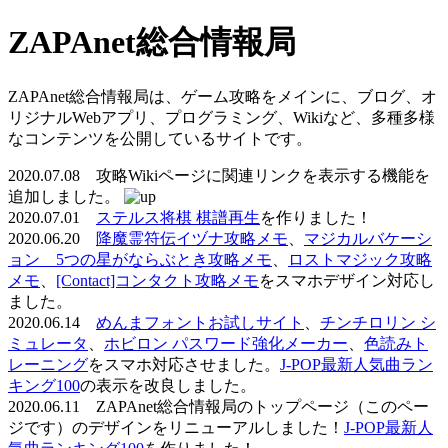
ZAPAnet総合情報局
ZAPAnet総合情報局は、ゲーム攻略をメインに、ブログ、オ
リジナルWebアプリ、プログラミング、Wikiなど、多種多様
なコンテンツを公開しているサイトです。
2020.07.08 攻略Wikiページに関連リンクを表示する機能を
追加しました。
2020.07.01
ステルス将棋 棋譜再生
を作りました！
2020.06.20
降魔霊符伝イヅナ攻略メモ
、
マジカルバケーシ
ョン 5つの星がならぶとき攻略メモ
、
ロストマジック攻略
メモ
、
[Contact]コンタクト攻略メモ
をスマホデザイン対応し
ました。
2020.06.14
めんまフォントお試しサイト
、
チンチロリン シ
ミュレータ
、
ホビロン パスワード強化メーカー
、
色読みト
レーニング
をスマホ対応させました。
J-POP最新人気曲ラン
キング100
の表示を改良しました。
2020.06.11 ZAPAnet総合情報局のトップページ（このペー
ジです）のデザインをリニューアルしました！
J-POP最新人