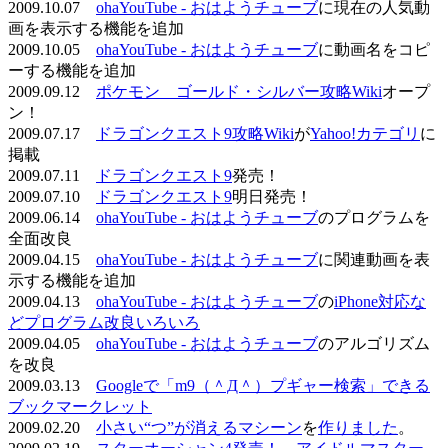
2009.10.07
ohaYouTube - おはようチューブ
に現在の人気動
画を表示する機能を追加
2009.10.05
ohaYouTube - おはようチューブ
に動画名をコピ
ーする機能を追加
2009.09.12
ポケモン ゴールド・シルバー攻略Wiki
オープ
ン！
2009.07.17
ドラゴンクエスト9攻略Wiki
が
Yahoo!カテゴリ
に
掲載
2009.07.11
ドラゴンクエスト9
発売！
2009.07.10
ドラゴンクエスト9
明日発売！
2009.06.14
ohaYouTube - おはようチューブ
のプログラムを
全面改良
2009.04.15
ohaYouTube - おはようチューブ
に関連動画を表
示する機能を追加
2009.04.13
ohaYouTube - おはようチューブ
の
iPhone対応な
どプログラム改良いろいろ
2009.04.05
ohaYouTube - おはようチューブ
のアルゴリズム
を改良
2009.03.13
Googleで「m9（＾Д＾）プギャー検索」できる
ブックマークレット
2009.02.20
小さい“つ”が消えるマシーン
を
作りました
。