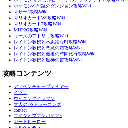
ポケモン不思議のダンジョン攻略Wiki
マザー3攻略Wiki
マリオカートWii攻略Wiki
マリオカート7攻略Wiki
MHP2G攻略Wiki
リーズのアトリエ攻略Wiki
レイトン教授と不思議な町攻略Wiki
レイトン教授と悪魔の箱攻略Wiki
レイトン教授と最後の時間旅行攻略Wiki
レイトン教授と魔神の笛攻略Wiki
攻略コンテンツ
アドベンチャープレイヤー
イヅナ
ウイニングイレブン
大人のDSトレーニング
contact
エイジオブエンパイア3
カードヒーロー
サルゲッチュ