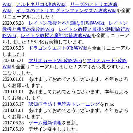
Wiki
、
アルトネリコ3攻略Wiki
、
リーズのアトリエ攻略
Wiki
、
イリスのアトリエ グランファンタズム攻略Wiki
を全面
リニューアルしました！
2020.05.28
レイトン教授と不思議な町攻略Wiki
、
レイトン
教授と悪魔の箱攻略Wiki
、
レイトン教授と最後の時間旅行攻
略Wiki
、
レイトン教授と魔神の笛攻略Wiki
を全面リニューア
ルしました！SSL化も実施しています。
2020.05.25
ドラゴンクエスト9攻略Wiki
を全面リニューアル
しました！
2020.05.21
マリオカートWii攻略Wiki
と
マリオカート7攻略
Wiki
を全面リニューアルしました！スマホから見やすいよう
になりました。
2020.01.01 あけましておめでとうございます。本年もよろ
しくお願いします。
2019.01.01 あけましておめでとうございます。本年もよろ
しくお願いします。
2018.05.17
認知症予防！色読みトレーニング
を作成
2018.01.01 あけましておめでとうございます。本年もよろ
しくお願いします。
2017.06.28
ゲーム最新情報
を更新。
2017.05.19 デザイン変更しました。