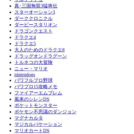
真･三国無双3猛将伝
スターオーシャン3
ダーククロニクル
ダービースタリオン
ドラゴンクエスト
ドラクエ4
ドラクエ5
大人のためのドラクエ8
ドラッグオンドラグーン
トルネコの大冒険
ニュー・マリオ
nintendogs
パワフルプロ野球
パワプロ15攻略メモ
ファイアーエムブレム
風来のシレンDS
ポケットモンスター
ポケモン不思議のダンジョン
マグナカルタ
マジカルバケーション
マリオカートDS