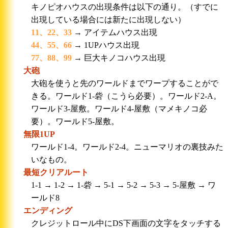
キノピオハウスの出現条件は以下の通り。（すでに
出現している場合には新たに出現しない）
11、22、33
→ アイテムハウス出現
44、55、66
→ 1UPハウス出現
77、88、99
→ 巨大キノコハウス出現
大砲
大砲を使うと先のワールドまでワープすることがで
きる。ワールド1-砦（こうら必要）。ワールド2-A。
ワールド3-屋敷。ワールド4-屋敷（マメキノコ必
要）。ワールド5-屋敷。
無限1UP
ワールド1-4。ワールド2-4。ニューマリオの裏技みた
いなもの。
最短クリアルート
1-1 → 1-2 → 1-砦 → 5-1 → 5-2 → 5-3 → 5-屋敷 → ワ
ールド8
エンディング
クレジットロール中にDS下画面の文字をタッチする