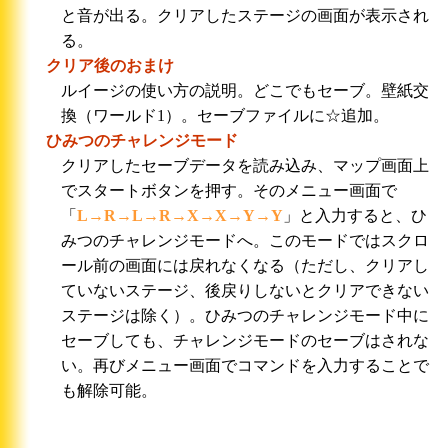
と音が出る。クリアしたステージの画面が表示され
る。
クリア後のおまけ
ルイージの使い方の説明。どこでもセーブ。壁紙交
換（ワールド1）。セーブファイルに☆追加。
ひみつのチャレンジモード
クリアしたセーブデータを読み込み、マップ画面上
でスタートボタンを押す。そのメニュー画面で
「
L→R→L→R→X→X→Y→Y
」と入力すると、ひ
みつのチャレンジモードへ。このモードではスクロ
ール前の画面には戻れなくなる（ただし、クリアし
ていないステージ、後戻りしないとクリアできない
ステージは除く）。ひみつのチャレンジモード中に
セーブしても、チャレンジモードのセーブはされな
い。再びメニュー画面でコマンドを入力することで
も解除可能。