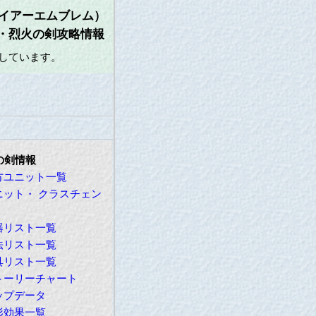
ァイアーエムブレム）
・烈火の剣攻略情報
をしています。
の剣情報
方ユニット一覧
ニット・ クラスチェン
器リスト一覧
法リスト一覧
具リスト一覧
トーリーチャート
ップデータ
形効果一覧