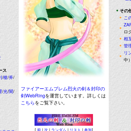
その
こ
ZA
ロ
相
管
リ
章
中
ース
剣
/
槍
/
斧
/
ファイアーエムブレム烈火の剣＆封印の
理
/
光
/
闇
/
剣WebRing
を運営しています。詳しくは
こちら
をご覧下さい。
[
前
|
次
|
ランダム
|
リスト
|
参加
]