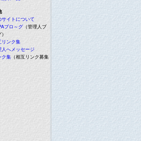
他
のサイトについて
PAブロ～グ
（管理人ブ
グ）
互リンク集
理人へメッセージ
ンク集
（相互リンク募集
）