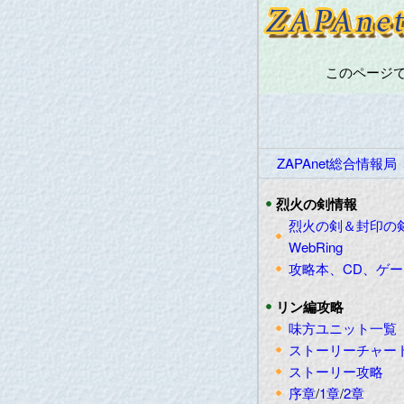
このページで
ZAPAnet総合情報局
烈火の剣情報
烈火の剣＆封印の
WebRing
攻略本、CD、ゲ
リン編攻略
味方ユニット一覧
ストーリーチャー
ストーリー攻略
序章
/
1章
/
2章