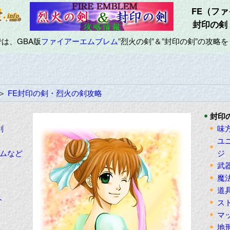
FE（フ
封印の剣
は、GBA版
ファイアーエムブレム
”烈火の剣”＆”封印の剣”の攻略
＞
FE封印の剣・烈火の剣攻略
封印
剣
味
ユ
ームなど
ジ
武
魔
道
ト
ス
マ
地