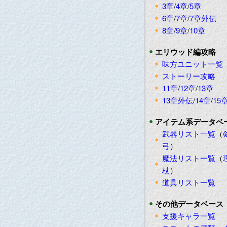
3章
/
4章
/
5章
6章
/
7章
/
7章外伝
8章
/
9章
/
10章
エリウッド編攻略
味方ユニット一覧
ストーリー攻略
11章
/
12章
/
13章
13章外伝
/
14章
/
15
アイテム系データベ
武器リスト一覧
（
弓
）
魔法リスト一覧
（
杖
）
道具リスト一覧
その他データベース
支援キャラ一覧