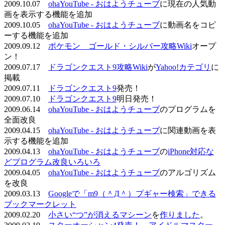
2009.10.07
ohaYouTube - おはようチューブ
に現在の人気動
画を表示する機能を追加
2009.10.05
ohaYouTube - おはようチューブ
に動画名をコピ
ーする機能を追加
2009.09.12
ポケモン ゴールド・シルバー攻略Wiki
オープ
ン！
2009.07.17
ドラゴンクエスト9攻略Wiki
が
Yahoo!カテゴリ
に
掲載
2009.07.11
ドラゴンクエスト9
発売！
2009.07.10
ドラゴンクエスト9
明日発売！
2009.06.14
ohaYouTube - おはようチューブ
のプログラムを
全面改良
2009.04.15
ohaYouTube - おはようチューブ
に関連動画を表
示する機能を追加
2009.04.13
ohaYouTube - おはようチューブ
の
iPhone対応な
どプログラム改良いろいろ
2009.04.05
ohaYouTube - おはようチューブ
のアルゴリズム
を改良
2009.03.13
Googleで「m9（＾Д＾）プギャー検索」できる
ブックマークレット
2009.02.20
小さい“つ”が消えるマシーン
を
作りました
。