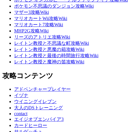
ポケモン不思議のダンジョン攻略Wiki
マザー3攻略Wiki
マリオカートWii攻略Wiki
マリオカート7攻略Wiki
MHP2G攻略Wiki
リーズのアトリエ攻略Wiki
レイトン教授と不思議な町攻略Wiki
レイトン教授と悪魔の箱攻略Wiki
レイトン教授と最後の時間旅行攻略Wiki
レイトン教授と魔神の笛攻略Wiki
攻略コンテンツ
アドベンチャープレイヤー
イヅナ
ウイニングイレブン
大人のDSトレーニング
contact
エイジオブエンパイア3
カードヒーロー
サルゲッチュ