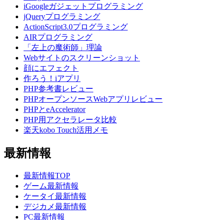
iGoogleガジェットプログラミング
jQueryプログラミング
ActionScript3.0プログラミング
AIRプログラミング
「左上の魔術師」理論
Webサイトのスクリーンショット
顔にエフェクト
作ろう！iアプリ
PHP参考書レビュー
PHPオープンソースWebアプリレビュー
PHPとeAccelerator
PHP用アクセラレータ比較
楽天kobo Touch活用メモ
最新情報
最新情報TOP
ゲーム最新情報
ケータイ最新情報
デジカメ最新情報
PC最新情報