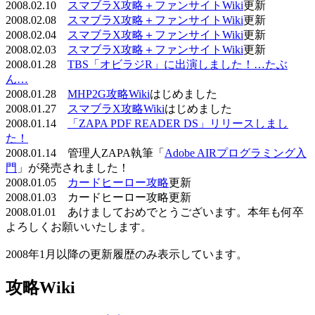
2008.02.10
スマブラX攻略＋ファンサイトWiki
更新
2008.02.08
スマブラX攻略＋ファンサイトWiki
更新
2008.02.04
スマブラX攻略＋ファンサイトWiki
更新
2008.02.03
スマブラX攻略＋ファンサイトWiki
更新
2008.01.28
TBS「オビラジR」に出演しました！…たぶ
ん…
2008.01.28
MHP2G攻略Wiki
はじめました
2008.01.27
スマブラX攻略Wiki
はじめました
2008.01.14
「ZAPA PDF READER DS」リリースしまし
た！
2008.01.14 管理人ZAPA執筆「
Adobe AIRプログラミング入
門
」が発売されました！
2008.01.05
カードヒーロー攻略
更新
2008.01.03 カードヒーロー攻略更新
2008.01.01 あけましておめでとうございます。本年も何卒
よろしくお願いいたします。
2008年1月以降の更新履歴のみ表示しています。
攻略Wiki