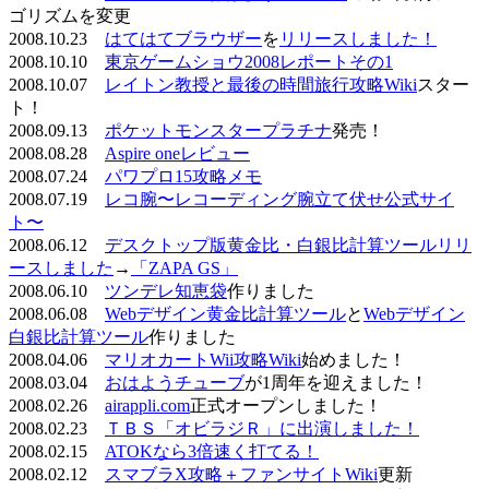
ゴリズムを変更
2008.10.23
はてはてブラウザー
を
リリースしました！
2008.10.10
東京ゲームショウ2008レポートその1
2008.10.07
レイトン教授と最後の時間旅行攻略Wiki
スター
ト！
2008.09.13
ポケットモンスタープラチナ
発売！
2008.08.28
Aspire oneレビュー
2008.07.24
パワプロ15攻略メモ
2008.07.19
レコ腕〜レコーディング腕立て伏せ公式サイ
ト〜
2008.06.12
デスクトップ版黄金比・白銀比計算ツールリリ
ースしました
→
「ZAPA GS」
2008.06.10
ツンデレ知恵袋
作りました
2008.06.08
Webデザイン黄金比計算ツール
と
Webデザイン
白銀比計算ツール
作りました
2008.04.06
マリオカートWii攻略Wiki
始めました！
2008.03.04
おはようチューブ
が1周年を迎えました！
2008.02.26
airappli.com
正式オープンしました！
2008.02.23
ＴＢＳ「オビラジＲ」に出演しました！
2008.02.15
ATOKなら3倍速く打てる！
2008.02.12
スマブラX攻略＋ファンサイトWiki
更新