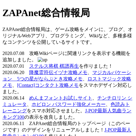
ZAPAnet総合情報局
ZAPAnet総合情報局は、ゲーム攻略をメインに、ブログ、オ
リジナルWebアプリ、プログラミング、Wikiなど、多種多様
なコンテンツを公開しているサイトです。
2020.07.08 攻略Wikiページに関連リンクを表示する機能を
追加しました。
2020.07.01
ステルス将棋 棋譜再生
を作りました！
2020.06.20
降魔霊符伝イヅナ攻略メモ
、
マジカルバケーシ
ョン 5つの星がならぶとき攻略メモ
、
ロストマジック攻略
メモ
、
[Contact]コンタクト攻略メモ
をスマホデザイン対応し
ました。
2020.06.14
めんまフォントお試しサイト
、
チンチロリン シ
ミュレータ
、
ホビロン パスワード強化メーカー
、
色読みト
レーニング
をスマホ対応させました。
J-POP最新人気曲ラン
キング100
の表示を改良しました。
2020.06.11 ZAPAnet総合情報局のトップページ（このペー
ジです）のデザインをリニューアルしました！
J-POP最新人