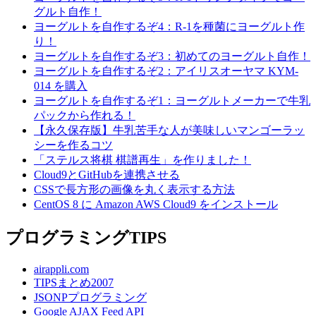
グルト自作！
ヨーグルトを自作するぞ4：R-1を種菌にヨーグルト作
り！
ヨーグルトを自作するぞ3：初めてのヨーグルト自作！
ヨーグルトを自作するぞ2：アイリスオーヤマ KYM-
014 を購入
ヨーグルトを自作するぞ1：ヨーグルトメーカーで牛乳
パックから作れる！
【永久保存版】牛乳苦手な人が美味しいマンゴーラッ
シーを作るコツ
「ステルス将棋 棋譜再生」を作りました！
Cloud9とGitHubを連携させる
CSSで長方形の画像を丸く表示する方法
CentOS 8 に Amazon AWS Cloud9 をインストール
プログラミングTIPS
airappli.com
TIPSまとめ2007
JSONPプログラミング
Google AJAX Feed API