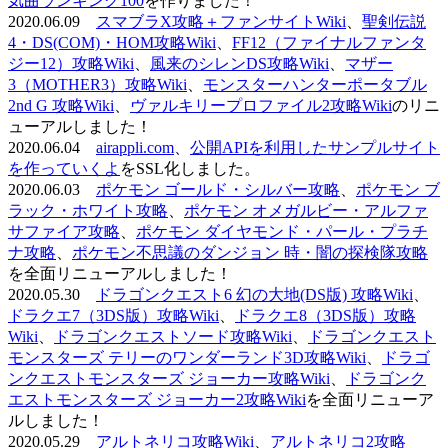
気曲ランキング100
を作りました！
2020.06.09
スマブラX攻略＋ファンサイトWiki
、
聖剣伝説
4・DS(COM)・HOM攻略Wiki
、
FF12（ファイナルファンタ
ジー12）攻略Wiki
、
風来のシレンDS攻略Wiki
、
マザー
3（MOTHER3）攻略Wiki
、
モンスターハンターポータブル
2nd G 攻略Wiki
、
ヴァルキリープロファイル2攻略Wiki
のリニ
ューアルしました！
2020.06.04
airappli.com
、
公開APIを利用したサンプルサイト
を作っていくよ
をSSL化しました。
2020.06.03
ポケモン ゴールド・シルバー攻略
、
ポケモン ブ
ラック・ホワイト攻略
、
ポケモン オメガルビー・アルファ
サファイア攻略
、
ポケモン ダイヤモンド・パール・プラチ
ナ攻略
、
ポケモン不思議のダンジョン 時・闇の探検隊攻略
を全面リニューアルしました！
2020.05.30
ドラゴンクエスト6 幻の大地(DS版) 攻略Wiki
、
ドラクエ7（3DS版）攻略Wiki
、
ドラクエ8（3DS版）攻略
Wiki
、
ドラゴンクエストソード攻略Wiki
、
ドラゴンクエスト
モンスターズ テリーのワンダーランド3D攻略Wiki
、
ドラゴ
ンクエストモンスターズ ジョーカー攻略Wiki
、
ドラゴンク
エストモンスターズ ジョーカー2攻略Wiki
を全面リニューア
ルしました！
2020.05.29
アルトネリコ攻略Wiki
、
アルトネリコ2攻略