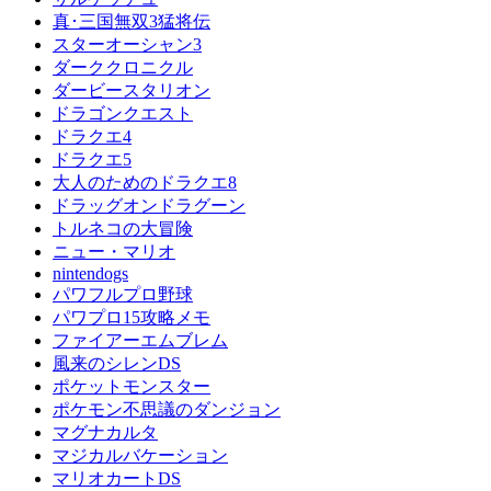
真･三国無双3猛将伝
スターオーシャン3
ダーククロニクル
ダービースタリオン
ドラゴンクエスト
ドラクエ4
ドラクエ5
大人のためのドラクエ8
ドラッグオンドラグーン
トルネコの大冒険
ニュー・マリオ
nintendogs
パワフルプロ野球
パワプロ15攻略メモ
ファイアーエムブレム
風来のシレンDS
ポケットモンスター
ポケモン不思議のダンジョン
マグナカルタ
マジカルバケーション
マリオカートDS