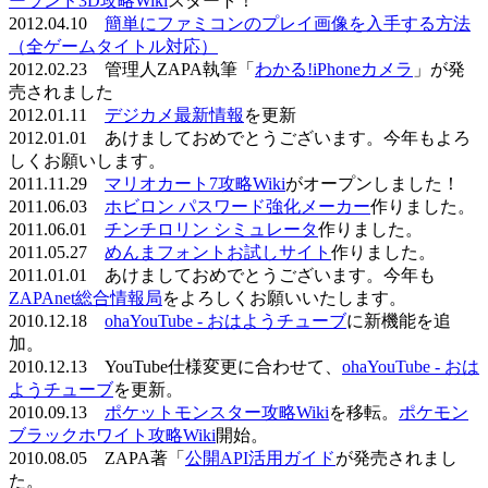
ーランド3D攻略Wiki
スタート！
2012.04.10
簡単にファミコンのプレイ画像を入手する方法
（全ゲームタイトル対応）
2012.02.23 管理人ZAPA執筆「
わかる!iPhoneカメラ
」が発
売されました
2012.01.11
デジカメ最新情報
を更新
2012.01.01 あけましておめでとうございます。今年もよろ
しくお願いします。
2011.11.29
マリオカート7攻略Wiki
がオープンしました！
2011.06.03
ホビロン パスワード強化メーカー
作りました。
2011.06.01
チンチロリン シミュレータ
作りました。
2011.05.27
めんまフォントお試しサイト
作りました。
2011.01.01 あけましておめでとうございます。今年も
ZAPAnet総合情報局
をよろしくお願いいたします。
2010.12.18
ohaYouTube - おはようチューブ
に新機能を追
加。
2010.12.13 YouTube仕様変更に合わせて、
ohaYouTube - おは
ようチューブ
を更新。
2010.09.13
ポケットモンスター攻略Wiki
を移転。
ポケモン
ブラックホワイト攻略Wiki
開始。
2010.08.05 ZAPA著「
公開API活用ガイド
が発売されまし
た。