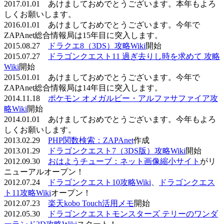
2017.01.01 あけましておめでとうございます。本年もよろ
しくお願いします。
2016.01.01 あけましておめでとうございます。今年で
ZAPAnet総合情報局は15年目に突入します。
2015.08.27
ドラクエ8（3DS）攻略Wiki
開始
2015.07.27
ドラゴンクエスト11 過ぎ去りし時を求めて 攻略
Wiki
開始
2015.01.01 あけましておめでとうございます。今年で
ZAPAnet総合情報局は14年目に突入します。
2014.11.18
ポケモン オメガルビー・アルファサファイア攻
略Wiki
開始
2014.01.01 あけましておめでとうございます。今年もよろ
しくお願いします。
2013.02.29
PHP関数検索：ZAPAnet
作成
2013.01.29
ドラゴンクエスト7（3DS版）攻略Wiki
開始
2012.09.30
おはようチューブ：ネット画像縮小サイト
がリ
ニューアルオープン！
2012.07.24
ドラゴンクエスト10攻略Wiki
、
ドラゴンクエス
ト11攻略Wiki
オープン！
2012.07.23
楽天kobo Touch活用メモ
開始
2012.05.30
ドラゴンクエストモンスターズ テリーのワンダ