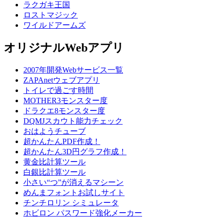
ラクガキ王国
ロストマジック
ワイルドアームズ
オリジナルWebアプリ
2007年開発Webサービス一覧
ZAPAnetウェブアプリ
トイレで過ごす時間
MOTHER3モンスター度
ドラクエ8モンスター度
DQMJスカウト能力チェック
おはようチューブ
超かんたんPDF作成！
超かんたん3D円グラフ作成！
黄金比計算ツール
白銀比計算ツール
小さい“つ”が消えるマシーン
めんまフォントお試しサイト
チンチロリン シミュレータ
ホビロン パスワード強化メーカー