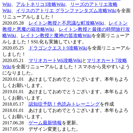
Wiki
、
アルトネリコ3攻略Wiki
、
リーズのアトリエ攻略
Wiki
、
イリスのアトリエ グランファンタズム攻略Wiki
を全面
リニューアルしました！
2020.05.28
レイトン教授と不思議な町攻略Wiki
、
レイトン
教授と悪魔の箱攻略Wiki
、
レイトン教授と最後の時間旅行攻
略Wiki
、
レイトン教授と魔神の笛攻略Wiki
を全面リニューア
ルしました！SSL化も実施しています。
2020.05.25
ドラゴンクエスト9攻略Wiki
を全面リニューアル
しました！
2020.05.21
マリオカートWii攻略Wiki
と
マリオカート7攻略
Wiki
を全面リニューアルしました！スマホから見やすいよう
になりました。
2020.01.01 あけましておめでとうございます。本年もよろ
しくお願いします。
2019.01.01 あけましておめでとうございます。本年もよろ
しくお願いします。
2018.05.17
認知症予防！色読みトレーニング
を作成
2018.01.01 あけましておめでとうございます。本年もよろ
しくお願いします。
2017.06.28
ゲーム最新情報
を更新。
2017.05.19 デザイン変更しました。