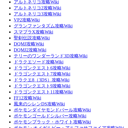
アルトネリコ攻略Wiki
アルトネリコ2攻略Wiki
アルトネリコ3攻略Wiki
VP2攻略Wiki
グランファンタズム攻略Wiki
スマブラX攻略Wiki
聖剣伝説攻略Wiki
DQMJ攻略Wiki
DQMJ2攻略Wiki
テリーのワンダーランド3D攻略Wiki
ドラクエソード攻略Wiki
ドラゴンクエスト6攻略Wiki
ドラゴンクエスト7攻略Wiki
ドラクエ8（3DS）攻略Wiki
ドラゴンクエスト9攻略Wiki
ドラゴンクエスト11攻略Wiki
FF12攻略Wiki
風来のシレンDS攻略Wiki
ポケモンダイヤモンドパール攻略Wiki
ポケモンゴールドシルバー攻略Wiki
ポケモンブラック・ホワイト攻略Wiki
ポケモン オメガルビー・アルファサファイア攻略Wiki