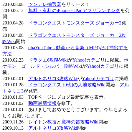
2010.08.08
ツンデレ抽選器
をリリース！
2010.06.12
無料・有料のiPhone・iPadアプリランキング
を公
開
2010.04.28
ドラゴンクエストモンスターズ ジョーカー2
発
売
2010.04.08
ドラゴンクエストモンスターズ ジョーカー2攻
略Wiki
開始
2010.03.08
ohaYouTube - 動画から音楽（MP3)だけ抽出する
方法
2010.02.23
ドラクエ6攻略Wiki
が
Yahoo!カテゴリ
に掲載。
ポ
ケモン ゴールド・シルバー攻略Wiki
が
Yahoo!カテゴリ
に掲
載。
2010.02.01
アルトネリコ3攻略Wiki
が
Yahoo!カテゴリ
に掲載
2010.01.28
ドラゴンクエスト6幻の大地攻略Wiki
開始、
アル
トネリコ3
が発売
2010.01.03 TOPページにブログ最新記事を表示。
2010.01.02
動画最新情報
を修正。
2010.01.01 あけましておめでとうございます。今年もよろ
しくお願いします。
2009.11.26
レイトン教授と魔神の笛攻略Wiki
開始
2009.10.13
アルトネリコ3攻略Wiki
開始