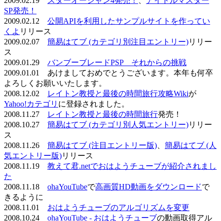
2009.02.19
スターオーシャン4発売！
、
アイドルマスター
SP発売！
2009.02.12
公開APIを利用したサンプルサイトを作ってい
くよ
リリース
2009.02.07
簡易はてブ (カテゴリ別注目エントリー)
リリー
ス
2009.01.29
バンブーブレードPSP それからの挑戦
2009.01.01 あけましておめでとうございます。本年も何卒
よろしくお願いいたします。
2008.12.02
レイトン教授と最後の時間旅行攻略Wiki
が
Yahoo!カテゴリ
に登録されました。
2008.11.27
レイトン教授と最後の時間旅行
発売！
2008.10.27
簡易はてブ (カテゴリ別人気エントリー)
リリー
ス
2008.11.26
簡易はてブ (注目エントリー版)
、
簡易はてブ (人
気エントリー版)
リリース
2008.11.19
教えて君.netでおはようチューブが紹介されまし
た
2008.11.18
ohaYouTube
で
高画質HD動画をダウンロード
で
きるように
2008.11.01
おはようチューブのアルゴリズムを変更
2008.10.24
ohaYouTube - おはようチューブ
の動画取得アル