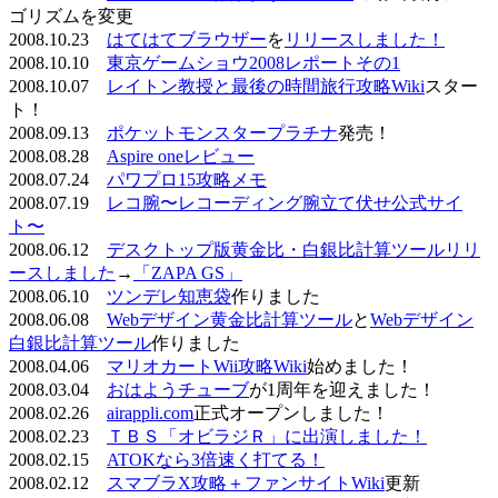
ゴリズムを変更
2008.10.23
はてはてブラウザー
を
リリースしました！
2008.10.10
東京ゲームショウ2008レポートその1
2008.10.07
レイトン教授と最後の時間旅行攻略Wiki
スター
ト！
2008.09.13
ポケットモンスタープラチナ
発売！
2008.08.28
Aspire oneレビュー
2008.07.24
パワプロ15攻略メモ
2008.07.19
レコ腕〜レコーディング腕立て伏せ公式サイ
ト〜
2008.06.12
デスクトップ版黄金比・白銀比計算ツールリリ
ースしました
→
「ZAPA GS」
2008.06.10
ツンデレ知恵袋
作りました
2008.06.08
Webデザイン黄金比計算ツール
と
Webデザイン
白銀比計算ツール
作りました
2008.04.06
マリオカートWii攻略Wiki
始めました！
2008.03.04
おはようチューブ
が1周年を迎えました！
2008.02.26
airappli.com
正式オープンしました！
2008.02.23
ＴＢＳ「オビラジＲ」に出演しました！
2008.02.15
ATOKなら3倍速く打てる！
2008.02.12
スマブラX攻略＋ファンサイトWiki
更新