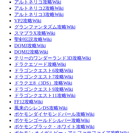
アルトネリコ攻略Wiki
アルトネリコ2攻略Wiki
アルトネリコ3攻略Wiki
VP2攻略Wiki
グランファンタズム攻略Wiki
スマブラX攻略Wiki
聖剣伝説攻略Wiki
DQMJ攻略Wiki
DQMJ2攻略Wiki
テリーのワンダーランド3D攻略Wiki
ドラクエソード攻略Wiki
ドラゴンクエスト6攻略Wiki
ドラゴンクエスト7攻略Wiki
ドラクエ8（3DS）攻略Wiki
ドラゴンクエスト9攻略Wiki
ドラゴンクエスト11攻略Wiki
FF12攻略Wiki
風来のシレンDS攻略Wiki
ポケモンダイヤモンドパール攻略Wiki
ポケモンゴールドシルバー攻略Wiki
ポケモンブラック・ホワイト攻略Wiki
ポケモン オメガルビー・アルファサファイア攻略Wiki