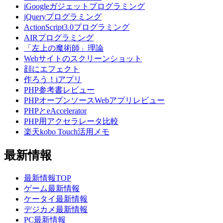
iGoogleガジェットプログラミング
jQueryプログラミング
ActionScript3.0プログラミング
AIRプログラミング
「左上の魔術師」理論
Webサイトのスクリーンショット
顔にエフェクト
作ろう！iアプリ
PHP参考書レビュー
PHPオープンソースWebアプリレビュー
PHPとeAccelerator
PHP用アクセラレータ比較
楽天kobo Touch活用メモ
最新情報
最新情報TOP
ゲーム最新情報
ケータイ最新情報
デジカメ最新情報
PC最新情報