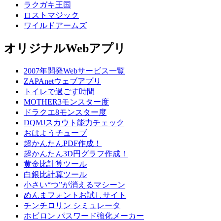
ラクガキ王国
ロストマジック
ワイルドアームズ
オリジナルWebアプリ
2007年開発Webサービス一覧
ZAPAnetウェブアプリ
トイレで過ごす時間
MOTHER3モンスター度
ドラクエ8モンスター度
DQMJスカウト能力チェック
おはようチューブ
超かんたんPDF作成！
超かんたん3D円グラフ作成！
黄金比計算ツール
白銀比計算ツール
小さい“つ”が消えるマシーン
めんまフォントお試しサイト
チンチロリン シミュレータ
ホビロン パスワード強化メーカー