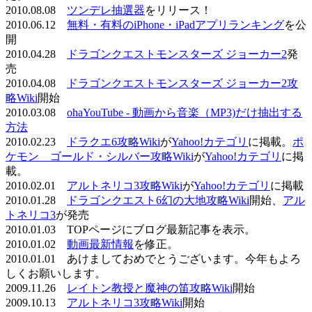
2010.08.08
ツンデレ抽選器
をリリース！
2010.06.12
無料・有料のiPhone・iPadアプリランキング
を公
開
2010.04.28
ドラゴンクエストモンスターズ ジョーカー2
発
売
2010.04.08
ドラゴンクエストモンスターズ ジョーカー2攻
略Wiki
開始
2010.03.08
ohaYouTube - 動画から音楽（MP3)だけ抽出する
方法
2010.02.23
ドラクエ6攻略Wiki
が
Yahoo!カテゴリ
に掲載。
ポ
ケモン ゴールド・シルバー攻略Wiki
が
Yahoo!カテゴリ
に掲
載。
2010.02.01
アルトネリコ3攻略Wiki
が
Yahoo!カテゴリ
に掲載
2010.01.28
ドラゴンクエスト6幻の大地攻略Wiki
開始、
アル
トネリコ3
が発売
2010.01.03 TOPページにブログ最新記事を表示。
2010.01.02
動画最新情報
を修正。
2010.01.01 あけましておめでとうございます。今年もよろ
しくお願いします。
2009.11.26
レイトン教授と魔神の笛攻略Wiki
開始
2009.10.13
アルトネリコ3攻略Wiki
開始