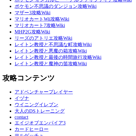
ポケモン不思議のダンジョン攻略Wiki
マザー3攻略Wiki
マリオカートWii攻略Wiki
マリオカート7攻略Wiki
MHP2G攻略Wiki
リーズのアトリエ攻略Wiki
レイトン教授と不思議な町攻略Wiki
レイトン教授と悪魔の箱攻略Wiki
レイトン教授と最後の時間旅行攻略Wiki
レイトン教授と魔神の笛攻略Wiki
攻略コンテンツ
アドベンチャープレイヤー
イヅナ
ウイニングイレブン
大人のDSトレーニング
contact
エイジオブエンパイア3
カードヒーロー
サルゲッチュ