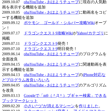
2009.10.07
ohaYouTube - おはようチューブ
に現在の人気動
画を表示する機能を追加
2009.10.05
ohaYouTube - おはようチューブ
に動画名をコピ
ーする機能を追加
2009.09.12
ポケモン ゴールド・シルバー攻略Wiki
オープ
ン！
2009.07.17
ドラゴンクエスト9攻略Wiki
が
Yahoo!カテゴリ
に
掲載
2009.07.11
ドラゴンクエスト9
発売！
2009.07.10
ドラゴンクエスト9
明日発売！
2009.06.14
ohaYouTube - おはようチューブ
のプログラムを
全面改良
2009.04.15
ohaYouTube - おはようチューブ
に関連動画を表
示する機能を追加
2009.04.13
ohaYouTube - おはようチューブ
の
iPhone対応な
どプログラム改良いろいろ
2009.04.05
ohaYouTube - おはようチューブ
のアルゴリズム
を改良
2009.03.13
Googleで「m9（＾Д＾）プギャー検索」できる
ブックマークレット
2009.02.20
小さい“つ”が消えるマシーン
を
作りました
。