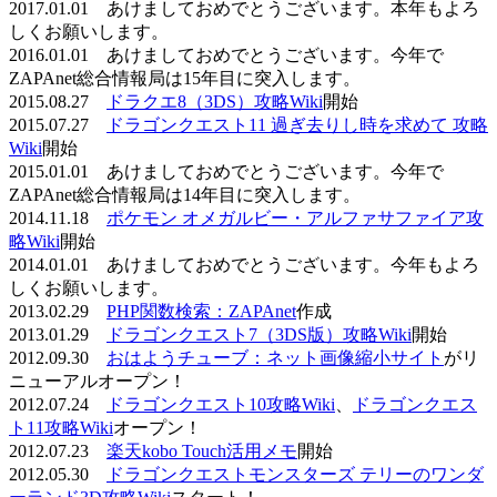
2017.01.01 あけましておめでとうございます。本年もよろ
しくお願いします。
2016.01.01 あけましておめでとうございます。今年で
ZAPAnet総合情報局は15年目に突入します。
2015.08.27
ドラクエ8（3DS）攻略Wiki
開始
2015.07.27
ドラゴンクエスト11 過ぎ去りし時を求めて 攻略
Wiki
開始
2015.01.01 あけましておめでとうございます。今年で
ZAPAnet総合情報局は14年目に突入します。
2014.11.18
ポケモン オメガルビー・アルファサファイア攻
略Wiki
開始
2014.01.01 あけましておめでとうございます。今年もよろ
しくお願いします。
2013.02.29
PHP関数検索：ZAPAnet
作成
2013.01.29
ドラゴンクエスト7（3DS版）攻略Wiki
開始
2012.09.30
おはようチューブ：ネット画像縮小サイト
がリ
ニューアルオープン！
2012.07.24
ドラゴンクエスト10攻略Wiki
、
ドラゴンクエス
ト11攻略Wiki
オープン！
2012.07.23
楽天kobo Touch活用メモ
開始
2012.05.30
ドラゴンクエストモンスターズ テリーのワンダ