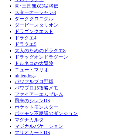
真･三国無双3猛将伝
スターオーシャン3
ダーククロニクル
ダービースタリオン
ドラゴンクエスト
ドラクエ4
ドラクエ5
大人のためのドラクエ8
ドラッグオンドラグーン
トルネコの大冒険
ニュー・マリオ
nintendogs
パワフルプロ野球
パワプロ15攻略メモ
ファイアーエムブレム
風来のシレンDS
ポケットモンスター
ポケモン不思議のダンジョン
マグナカルタ
マジカルバケーション
マリオカートDS