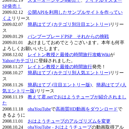
2009.02.19
スターオーシャン4発売！
、
アイドルマスター
SP発売！
2009.02.12
公開APIを利用したサンプルサイトを作ってい
くよ
リリース
2009.02.07
簡易はてブ (カテゴリ別注目エントリー)
リリー
ス
2009.01.29
バンブーブレードPSP それからの挑戦
2009.01.01 あけましておめでとうございます。本年も何卒
よろしくお願いいたします。
2008.12.02
レイトン教授と最後の時間旅行攻略Wiki
が
Yahoo!カテゴリ
に登録されました。
2008.11.27
レイトン教授と最後の時間旅行
発売！
2008.10.27
簡易はてブ (カテゴリ別人気エントリー)
リリー
ス
2008.11.26
簡易はてブ (注目エントリー版)
、
簡易はてブ (人
気エントリー版)
リリース
2008.11.19
教えて君.netでおはようチューブが紹介されまし
た
2008.11.18
ohaYouTube
で
高画質HD動画をダウンロード
で
きるように
2008.11.01
おはようチューブのアルゴリズムを変更
2008.10.24
ohaYouTube - おはようチューブ
の動画取得アル