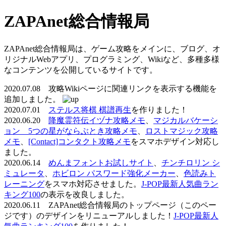
ZAPAnet総合情報局
ZAPAnet総合情報局は、ゲーム攻略をメインに、ブログ、オ
リジナルWebアプリ、プログラミング、Wikiなど、多種多様
なコンテンツを公開しているサイトです。
2020.07.08 攻略Wikiページに関連リンクを表示する機能を
追加しました。
2020.07.01
ステルス将棋 棋譜再生
を作りました！
2020.06.20
降魔霊符伝イヅナ攻略メモ
、
マジカルバケーシ
ョン 5つの星がならぶとき攻略メモ
、
ロストマジック攻略
メモ
、
[Contact]コンタクト攻略メモ
をスマホデザイン対応し
ました。
2020.06.14
めんまフォントお試しサイト
、
チンチロリン シ
ミュレータ
、
ホビロン パスワード強化メーカー
、
色読みト
レーニング
をスマホ対応させました。
J-POP最新人気曲ラン
キング100
の表示を改良しました。
2020.06.11 ZAPAnet総合情報局のトップページ（このペー
ジです）のデザインをリニューアルしました！
J-POP最新人