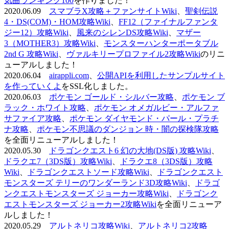
気曲ランキング100
を作りました！
2020.06.09
スマブラX攻略＋ファンサイトWiki
、
聖剣伝説
4・DS(COM)・HOM攻略Wiki
、
FF12（ファイナルファンタ
ジー12）攻略Wiki
、
風来のシレンDS攻略Wiki
、
マザー
3（MOTHER3）攻略Wiki
、
モンスターハンターポータブル
2nd G 攻略Wiki
、
ヴァルキリープロファイル2攻略Wiki
のリニ
ューアルしました！
2020.06.04
airappli.com
、
公開APIを利用したサンプルサイト
を作っていくよ
をSSL化しました。
2020.06.03
ポケモン ゴールド・シルバー攻略
、
ポケモン ブ
ラック・ホワイト攻略
、
ポケモン オメガルビー・アルファ
サファイア攻略
、
ポケモン ダイヤモンド・パール・プラチ
ナ攻略
、
ポケモン不思議のダンジョン 時・闇の探検隊攻略
を全面リニューアルしました！
2020.05.30
ドラゴンクエスト6 幻の大地(DS版) 攻略Wiki
、
ドラクエ7（3DS版）攻略Wiki
、
ドラクエ8（3DS版）攻略
Wiki
、
ドラゴンクエストソード攻略Wiki
、
ドラゴンクエスト
モンスターズ テリーのワンダーランド3D攻略Wiki
、
ドラゴ
ンクエストモンスターズ ジョーカー攻略Wiki
、
ドラゴンク
エストモンスターズ ジョーカー2攻略Wiki
を全面リニューア
ルしました！
2020.05.29
アルトネリコ攻略Wiki
、
アルトネリコ2攻略