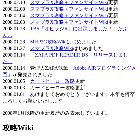
2008.02.10
スマブラX攻略＋ファンサイトWiki
更新
2008.02.08
スマブラX攻略＋ファンサイトWiki
更新
2008.02.04
スマブラX攻略＋ファンサイトWiki
更新
2008.02.03
スマブラX攻略＋ファンサイトWiki
更新
2008.01.28
TBS「オビラジR」に出演しました！…たぶ
ん…
2008.01.28
MHP2G攻略Wiki
はじめました
2008.01.27
スマブラX攻略Wiki
はじめました
2008.01.14
「ZAPA PDF READER DS」リリースしまし
た！
2008.01.14 管理人ZAPA執筆「
Adobe AIRプログラミング入
門
」が発売されました！
2008.01.05
カードヒーロー攻略
更新
2008.01.03 カードヒーロー攻略更新
2008.01.01 あけましておめでとうございます。本年も何卒
よろしくお願いいたします。
2008年1月以降の更新履歴のみ表示しています。
攻略Wiki