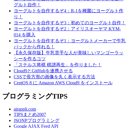
グルト自作！
ヨーグルトを自作するぞ4：R-1を種菌にヨーグルト作
り！
ヨーグルトを自作するぞ3：初めてのヨーグルト自作！
ヨーグルトを自作するぞ2：アイリスオーヤマ KYM-
014 を購入
ヨーグルトを自作するぞ1：ヨーグルトメーカーで牛乳
パックから作れる！
【永久保存版】牛乳苦手な人が美味しいマンゴーラッ
シーを作るコツ
「ステルス将棋 棋譜再生」を作りました！
Cloud9とGitHubを連携させる
CSSで長方形の画像を丸く表示する方法
CentOS 8 に Amazon AWS Cloud9 をインストール
プログラミングTIPS
airappli.com
TIPSまとめ2007
JSONPプログラミング
Google AJAX Feed API