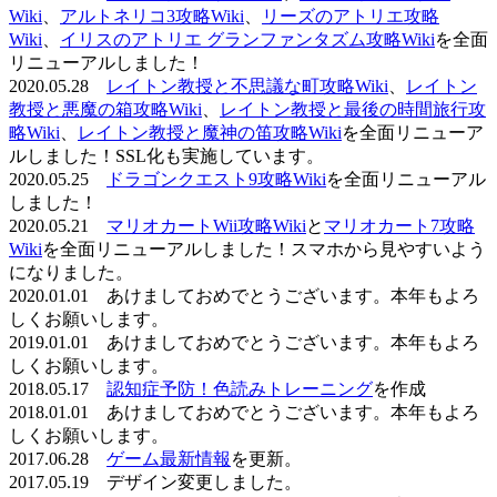
Wiki
、
アルトネリコ3攻略Wiki
、
リーズのアトリエ攻略
Wiki
、
イリスのアトリエ グランファンタズム攻略Wiki
を全面
リニューアルしました！
2020.05.28
レイトン教授と不思議な町攻略Wiki
、
レイトン
教授と悪魔の箱攻略Wiki
、
レイトン教授と最後の時間旅行攻
略Wiki
、
レイトン教授と魔神の笛攻略Wiki
を全面リニューア
ルしました！SSL化も実施しています。
2020.05.25
ドラゴンクエスト9攻略Wiki
を全面リニューアル
しました！
2020.05.21
マリオカートWii攻略Wiki
と
マリオカート7攻略
Wiki
を全面リニューアルしました！スマホから見やすいよう
になりました。
2020.01.01 あけましておめでとうございます。本年もよろ
しくお願いします。
2019.01.01 あけましておめでとうございます。本年もよろ
しくお願いします。
2018.05.17
認知症予防！色読みトレーニング
を作成
2018.01.01 あけましておめでとうございます。本年もよろ
しくお願いします。
2017.06.28
ゲーム最新情報
を更新。
2017.05.19 デザイン変更しました。