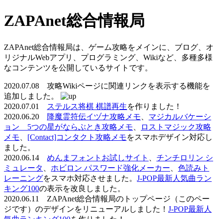
ZAPAnet総合情報局
ZAPAnet総合情報局は、ゲーム攻略をメインに、ブログ、オ
リジナルWebアプリ、プログラミング、Wikiなど、多種多様
なコンテンツを公開しているサイトです。
2020.07.08 攻略Wikiページに関連リンクを表示する機能を
追加しました。
2020.07.01
ステルス将棋 棋譜再生
を作りました！
2020.06.20
降魔霊符伝イヅナ攻略メモ
、
マジカルバケーシ
ョン 5つの星がならぶとき攻略メモ
、
ロストマジック攻略
メモ
、
[Contact]コンタクト攻略メモ
をスマホデザイン対応し
ました。
2020.06.14
めんまフォントお試しサイト
、
チンチロリン シ
ミュレータ
、
ホビロン パスワード強化メーカー
、
色読みト
レーニング
をスマホ対応させました。
J-POP最新人気曲ラン
キング100
の表示を改良しました。
2020.06.11 ZAPAnet総合情報局のトップページ（このペー
ジです）のデザインをリニューアルしました！
J-POP最新人