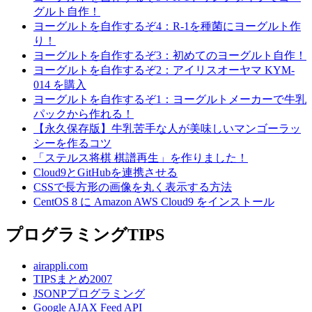
グルト自作！
ヨーグルトを自作するぞ4：R-1を種菌にヨーグルト作
り！
ヨーグルトを自作するぞ3：初めてのヨーグルト自作！
ヨーグルトを自作するぞ2：アイリスオーヤマ KYM-
014 を購入
ヨーグルトを自作するぞ1：ヨーグルトメーカーで牛乳
パックから作れる！
【永久保存版】牛乳苦手な人が美味しいマンゴーラッ
シーを作るコツ
「ステルス将棋 棋譜再生」を作りました！
Cloud9とGitHubを連携させる
CSSで長方形の画像を丸く表示する方法
CentOS 8 に Amazon AWS Cloud9 をインストール
プログラミングTIPS
airappli.com
TIPSまとめ2007
JSONPプログラミング
Google AJAX Feed API