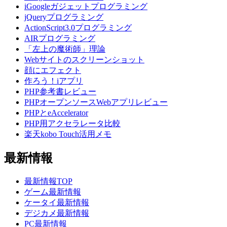
iGoogleガジェットプログラミング
jQueryプログラミング
ActionScript3.0プログラミング
AIRプログラミング
「左上の魔術師」理論
Webサイトのスクリーンショット
顔にエフェクト
作ろう！iアプリ
PHP参考書レビュー
PHPオープンソースWebアプリレビュー
PHPとeAccelerator
PHP用アクセラレータ比較
楽天kobo Touch活用メモ
最新情報
最新情報TOP
ゲーム最新情報
ケータイ最新情報
デジカメ最新情報
PC最新情報