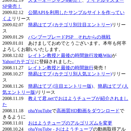
2009.02.19
スターオーシャン4発売！
、
アイドルマスター
SP発売！
2009.02.12
公開APIを利用したサンプルサイトを作ってい
くよ
リリース
2009.02.07
簡易はてブ (カテゴリ別注目エントリー)
リリー
ス
2009.01.29
バンブーブレードPSP それからの挑戦
2009.01.01 あけましておめでとうございます。本年も何卒
よろしくお願いいたします。
2008.12.02
レイトン教授と最後の時間旅行攻略Wiki
が
Yahoo!カテゴリ
に登録されました。
2008.11.27
レイトン教授と最後の時間旅行
発売！
2008.10.27
簡易はてブ (カテゴリ別人気エントリー)
リリー
ス
2008.11.26
簡易はてブ (注目エントリー版)
、
簡易はてブ (人
気エントリー版)
リリース
2008.11.19
教えて君.netでおはようチューブが紹介されまし
た
2008.11.18
ohaYouTube
で
高画質HD動画をダウンロード
で
きるように
2008.11.01
おはようチューブのアルゴリズムを変更
2008.10.24
ohaYouTube - おはようチューブ
の動画取得アル