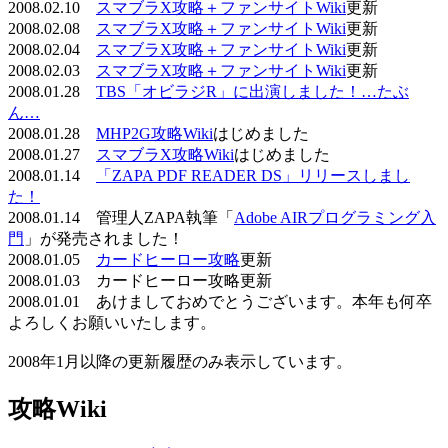
2008.02.10
スマブラX攻略＋ファンサイトWiki
更新
2008.02.08
スマブラX攻略＋ファンサイトWiki
更新
2008.02.04
スマブラX攻略＋ファンサイトWiki
更新
2008.02.03
スマブラX攻略＋ファンサイトWiki
更新
2008.01.28
TBS「オビラジR」に出演しました！…たぶ
ん…
2008.01.28
MHP2G攻略Wiki
はじめました
2008.01.27
スマブラX攻略Wiki
はじめました
2008.01.14
「ZAPA PDF READER DS」リリースしまし
た！
2008.01.14 管理人ZAPA執筆「
Adobe AIRプログラミング入
門
」が発売されました！
2008.01.05
カードヒーロー攻略
更新
2008.01.03 カードヒーロー攻略更新
2008.01.01 あけましておめでとうございます。本年も何卒
よろしくお願いいたします。
2008年1月以降の更新履歴のみ表示しています。
攻略Wiki