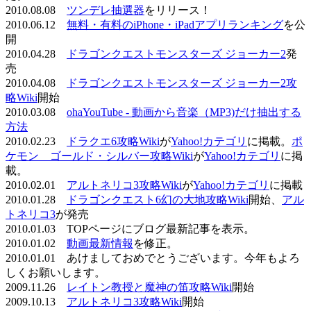
2010.08.08
ツンデレ抽選器
をリリース！
2010.06.12
無料・有料のiPhone・iPadアプリランキング
を公
開
2010.04.28
ドラゴンクエストモンスターズ ジョーカー2
発
売
2010.04.08
ドラゴンクエストモンスターズ ジョーカー2攻
略Wiki
開始
2010.03.08
ohaYouTube - 動画から音楽（MP3)だけ抽出する
方法
2010.02.23
ドラクエ6攻略Wiki
が
Yahoo!カテゴリ
に掲載。
ポ
ケモン ゴールド・シルバー攻略Wiki
が
Yahoo!カテゴリ
に掲
載。
2010.02.01
アルトネリコ3攻略Wiki
が
Yahoo!カテゴリ
に掲載
2010.01.28
ドラゴンクエスト6幻の大地攻略Wiki
開始、
アル
トネリコ3
が発売
2010.01.03 TOPページにブログ最新記事を表示。
2010.01.02
動画最新情報
を修正。
2010.01.01 あけましておめでとうございます。今年もよろ
しくお願いします。
2009.11.26
レイトン教授と魔神の笛攻略Wiki
開始
2009.10.13
アルトネリコ3攻略Wiki
開始