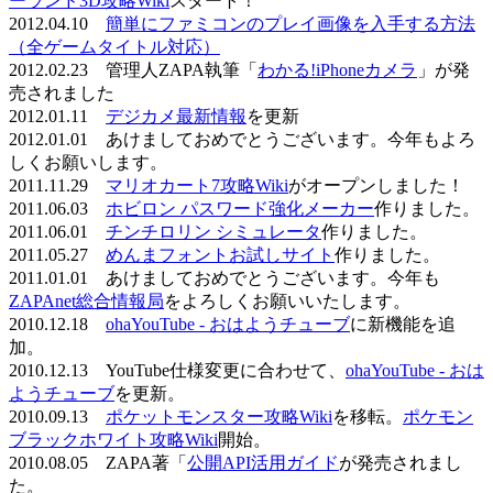
ーランド3D攻略Wiki
スタート！
2012.04.10
簡単にファミコンのプレイ画像を入手する方法
（全ゲームタイトル対応）
2012.02.23 管理人ZAPA執筆「
わかる!iPhoneカメラ
」が発
売されました
2012.01.11
デジカメ最新情報
を更新
2012.01.01 あけましておめでとうございます。今年もよろ
しくお願いします。
2011.11.29
マリオカート7攻略Wiki
がオープンしました！
2011.06.03
ホビロン パスワード強化メーカー
作りました。
2011.06.01
チンチロリン シミュレータ
作りました。
2011.05.27
めんまフォントお試しサイト
作りました。
2011.01.01 あけましておめでとうございます。今年も
ZAPAnet総合情報局
をよろしくお願いいたします。
2010.12.18
ohaYouTube - おはようチューブ
に新機能を追
加。
2010.12.13 YouTube仕様変更に合わせて、
ohaYouTube - おは
ようチューブ
を更新。
2010.09.13
ポケットモンスター攻略Wiki
を移転。
ポケモン
ブラックホワイト攻略Wiki
開始。
2010.08.05 ZAPA著「
公開API活用ガイド
が発売されまし
た。