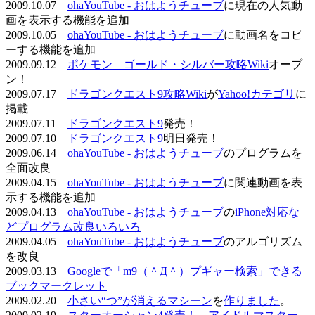
2009.10.07
ohaYouTube - おはようチューブ
に現在の人気動
画を表示する機能を追加
2009.10.05
ohaYouTube - おはようチューブ
に動画名をコピ
ーする機能を追加
2009.09.12
ポケモン ゴールド・シルバー攻略Wiki
オープ
ン！
2009.07.17
ドラゴンクエスト9攻略Wiki
が
Yahoo!カテゴリ
に
掲載
2009.07.11
ドラゴンクエスト9
発売！
2009.07.10
ドラゴンクエスト9
明日発売！
2009.06.14
ohaYouTube - おはようチューブ
のプログラムを
全面改良
2009.04.15
ohaYouTube - おはようチューブ
に関連動画を表
示する機能を追加
2009.04.13
ohaYouTube - おはようチューブ
の
iPhone対応な
どプログラム改良いろいろ
2009.04.05
ohaYouTube - おはようチューブ
のアルゴリズム
を改良
2009.03.13
Googleで「m9（＾Д＾）プギャー検索」できる
ブックマークレット
2009.02.20
小さい“つ”が消えるマシーン
を
作りました
。