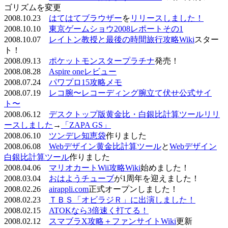
ゴリズムを変更
2008.10.23
はてはてブラウザー
を
リリースしました！
2008.10.10
東京ゲームショウ2008レポートその1
2008.10.07
レイトン教授と最後の時間旅行攻略Wiki
スター
ト！
2008.09.13
ポケットモンスタープラチナ
発売！
2008.08.28
Aspire oneレビュー
2008.07.24
パワプロ15攻略メモ
2008.07.19
レコ腕〜レコーディング腕立て伏せ公式サイ
ト〜
2008.06.12
デスクトップ版黄金比・白銀比計算ツールリリ
ースしました
→
「ZAPA GS」
2008.06.10
ツンデレ知恵袋
作りました
2008.06.08
Webデザイン黄金比計算ツール
と
Webデザイン
白銀比計算ツール
作りました
2008.04.06
マリオカートWii攻略Wiki
始めました！
2008.03.04
おはようチューブ
が1周年を迎えました！
2008.02.26
airappli.com
正式オープンしました！
2008.02.23
ＴＢＳ「オビラジＲ」に出演しました！
2008.02.15
ATOKなら3倍速く打てる！
2008.02.12
スマブラX攻略＋ファンサイトWiki
更新