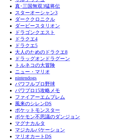
真･三国無双3猛将伝
スターオーシャン3
ダーククロニクル
ダービースタリオン
ドラゴンクエスト
ドラクエ4
ドラクエ5
大人のためのドラクエ8
ドラッグオンドラグーン
トルネコの大冒険
ニュー・マリオ
nintendogs
パワフルプロ野球
パワプロ15攻略メモ
ファイアーエムブレム
風来のシレンDS
ポケットモンスター
ポケモン不思議のダンジョン
マグナカルタ
マジカルバケーション
マリオカートDS