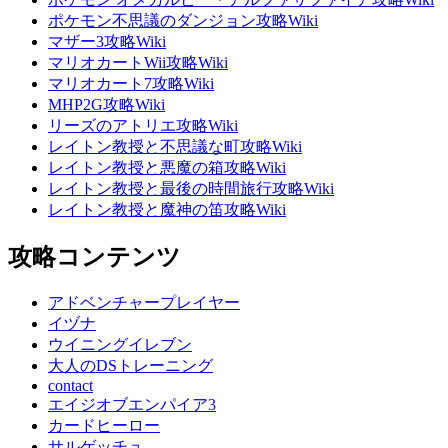
ポケモン不思議のダンジョン攻略Wiki
マザー3攻略Wiki
マリオカートWii攻略Wiki
マリオカート7攻略Wiki
MHP2G攻略Wiki
リーズのアトリエ攻略Wiki
レイトン教授と不思議な町攻略Wiki
レイトン教授と悪魔の箱攻略Wiki
レイトン教授と最後の時間旅行攻略Wiki
レイトン教授と魔神の笛攻略Wiki
攻略コンテンツ
アドベンチャープレイヤー
イヅナ
ウイニングイレブン
大人のDSトレーニング
contact
エイジオブエンパイア3
カードヒーロー
サルゲッチュ