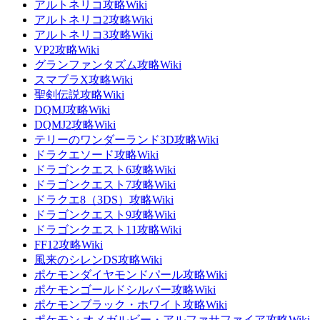
アルトネリコ攻略Wiki
アルトネリコ2攻略Wiki
アルトネリコ3攻略Wiki
VP2攻略Wiki
グランファンタズム攻略Wiki
スマブラX攻略Wiki
聖剣伝説攻略Wiki
DQMJ攻略Wiki
DQMJ2攻略Wiki
テリーのワンダーランド3D攻略Wiki
ドラクエソード攻略Wiki
ドラゴンクエスト6攻略Wiki
ドラゴンクエスト7攻略Wiki
ドラクエ8（3DS）攻略Wiki
ドラゴンクエスト9攻略Wiki
ドラゴンクエスト11攻略Wiki
FF12攻略Wiki
風来のシレンDS攻略Wiki
ポケモンダイヤモンドパール攻略Wiki
ポケモンゴールドシルバー攻略Wiki
ポケモンブラック・ホワイト攻略Wiki
ポケモン オメガルビー・アルファサファイア攻略Wiki