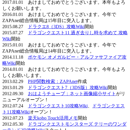
2017.01.01 あけましておめでとうございます。本年もよろ
しくお願いします。
2016.01.01 あけましておめでとうございます。今年で
ZAPAnet総合情報局は15年目に突入します。
2015.08.27
ドラクエ8（3DS）攻略Wiki
開始
2015.07.27
ドラゴンクエスト11 過ぎ去りし時を求めて 攻略
Wiki
開始
2015.01.01 あけましておめでとうございます。今年で
ZAPAnet総合情報局は14年目に突入します。
2014.11.18
ポケモン オメガルビー・アルファサファイア攻
略Wiki
開始
2014.01.01 あけましておめでとうございます。今年もよろ
しくお願いします。
2013.02.29
PHP関数検索：ZAPAnet
作成
2013.01.29
ドラゴンクエスト7（3DS版）攻略Wiki
開始
2012.09.30
おはようチューブ：ネット画像縮小サイト
がリ
ニューアルオープン！
2012.07.24
ドラゴンクエスト10攻略Wiki
、
ドラゴンクエス
ト11攻略Wiki
オープン！
2012.07.23
楽天kobo Touch活用メモ
開始
2012.05.30
ドラゴンクエストモンスターズ テリーのワンダ