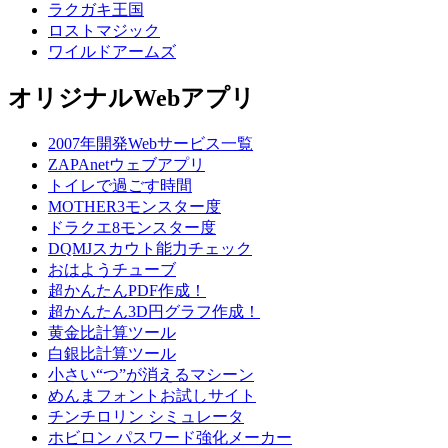
ラクガキ王国
ロストマジック
ワイルドアームズ
オリジナルWebアプリ
2007年開発Webサービス一覧
ZAPAnetウェブアプリ
トイレで過ごす時間
MOTHER3モンスター度
ドラクエ8モンスター度
DQMJスカウト能力チェック
おはようチューブ
超かんたんPDF作成！
超かんたん3D円グラフ作成！
黄金比計算ツール
白銀比計算ツール
小さい“つ”が消えるマシーン
めんまフォントお試しサイト
チンチロリン シミュレータ
ホビロン パスワード強化メーカー