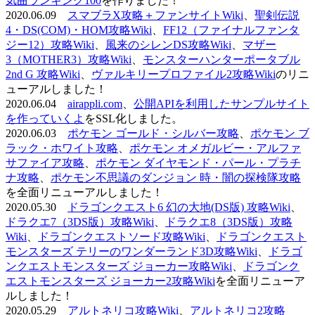
気曲ランキング100
を作りました！
2020.06.09
スマブラX攻略＋ファンサイトWiki
、
聖剣伝説
4・DS(COM)・HOM攻略Wiki
、
FF12（ファイナルファンタ
ジー12）攻略Wiki
、
風来のシレンDS攻略Wiki
、
マザー
3（MOTHER3）攻略Wiki
、
モンスターハンターポータブル
2nd G 攻略Wiki
、
ヴァルキリープロファイル2攻略Wiki
のリニ
ューアルしました！
2020.06.04
airappli.com
、
公開APIを利用したサンプルサイト
を作っていくよ
をSSL化しました。
2020.06.03
ポケモン ゴールド・シルバー攻略
、
ポケモン ブ
ラック・ホワイト攻略
、
ポケモン オメガルビー・アルファ
サファイア攻略
、
ポケモン ダイヤモンド・パール・プラチ
ナ攻略
、
ポケモン不思議のダンジョン 時・闇の探検隊攻略
を全面リニューアルしました！
2020.05.30
ドラゴンクエスト6 幻の大地(DS版) 攻略Wiki
、
ドラクエ7（3DS版）攻略Wiki
、
ドラクエ8（3DS版）攻略
Wiki
、
ドラゴンクエストソード攻略Wiki
、
ドラゴンクエスト
モンスターズ テリーのワンダーランド3D攻略Wiki
、
ドラゴ
ンクエストモンスターズ ジョーカー攻略Wiki
、
ドラゴンク
エストモンスターズ ジョーカー2攻略Wiki
を全面リニューア
ルしました！
2020.05.29
アルトネリコ攻略Wiki
、
アルトネリコ2攻略