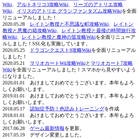
Wiki
、
アルトネリコ3攻略Wiki
、
リーズのアトリエ攻略
Wiki
、
イリスのアトリエ グランファンタズム攻略Wiki
を全面
リニューアルしました！
2020.05.28
レイトン教授と不思議な町攻略Wiki
、
レイトン
教授と悪魔の箱攻略Wiki
、
レイトン教授と最後の時間旅行攻
略Wiki
、
レイトン教授と魔神の笛攻略Wiki
を全面リニューア
ルしました！SSL化も実施しています。
2020.05.25
ドラゴンクエスト9攻略Wiki
を全面リニューアル
しました！
2020.05.21
マリオカートWii攻略Wiki
と
マリオカート7攻略
Wiki
を全面リニューアルしました！スマホから見やすいよう
になりました。
2020.01.01 あけましておめでとうございます。本年もよろ
しくお願いします。
2019.01.01 あけましておめでとうございます。本年もよろ
しくお願いします。
2018.05.17
認知症予防！色読みトレーニング
を作成
2018.01.01 あけましておめでとうございます。本年もよろ
しくお願いします。
2017.06.28
ゲーム最新情報
を更新。
2017.05.19 デザイン変更しました。