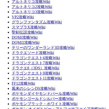
アルトネリコ攻略Wiki
アルトネリコ2攻略Wiki
アルトネリコ3攻略Wiki
VP2攻略Wiki
グランファンタズム攻略Wiki
スマブラX攻略Wiki
聖剣伝説攻略Wiki
DQMJ攻略Wiki
DQMJ2攻略Wiki
テリーのワンダーランド3D攻略Wiki
ドラクエソード攻略Wiki
ドラゴンクエスト6攻略Wiki
ドラゴンクエスト7攻略Wiki
ドラクエ8（3DS）攻略Wiki
ドラゴンクエスト9攻略Wiki
ドラゴンクエスト11攻略Wiki
FF12攻略Wiki
風来のシレンDS攻略Wiki
ポケモンダイヤモンドパール攻略Wiki
ポケモンゴールドシルバー攻略Wiki
ポケモンブラック・ホワイト攻略Wiki
ポケモン オメガルビー・アルファサファイア攻略Wiki