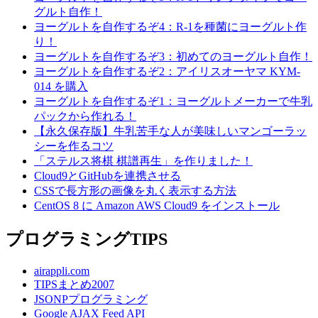
グルト自作！
ヨーグルトを自作するぞ4：R-1を種菌にヨーグルト作
り！
ヨーグルトを自作するぞ3：初めてのヨーグルト自作！
ヨーグルトを自作するぞ2：アイリスオーヤマ KYM-
014 を購入
ヨーグルトを自作するぞ1：ヨーグルトメーカーで牛乳
パックから作れる！
【永久保存版】牛乳苦手な人が美味しいマンゴーラッ
シーを作るコツ
「ステルス将棋 棋譜再生」を作りました！
Cloud9とGitHubを連携させる
CSSで長方形の画像を丸く表示する方法
CentOS 8 に Amazon AWS Cloud9 をインストール
プログラミングTIPS
airappli.com
TIPSまとめ2007
JSONPプログラミング
Google AJAX Feed API