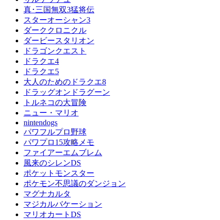
真･三国無双3猛将伝
スターオーシャン3
ダーククロニクル
ダービースタリオン
ドラゴンクエスト
ドラクエ4
ドラクエ5
大人のためのドラクエ8
ドラッグオンドラグーン
トルネコの大冒険
ニュー・マリオ
nintendogs
パワフルプロ野球
パワプロ15攻略メモ
ファイアーエムブレム
風来のシレンDS
ポケットモンスター
ポケモン不思議のダンジョン
マグナカルタ
マジカルバケーション
マリオカートDS