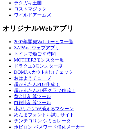
ラクガキ王国
ロストマジック
ワイルドアームズ
オリジナルWebアプリ
2007年開発Webサービス一覧
ZAPAnetウェブアプリ
トイレで過ごす時間
MOTHER3モンスター度
ドラクエ8モンスター度
DQMJスカウト能力チェック
おはようチューブ
超かんたんPDF作成！
超かんたん3D円グラフ作成！
黄金比計算ツール
白銀比計算ツール
小さい“つ”が消えるマシーン
めんまフォントお試しサイト
チンチロリン シミュレータ
ホビロン パスワード強化メーカー