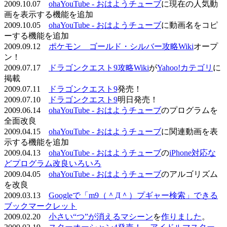
2009.10.07
ohaYouTube - おはようチューブ
に現在の人気動
画を表示する機能を追加
2009.10.05
ohaYouTube - おはようチューブ
に動画名をコピ
ーする機能を追加
2009.09.12
ポケモン ゴールド・シルバー攻略Wiki
オープ
ン！
2009.07.17
ドラゴンクエスト9攻略Wiki
が
Yahoo!カテゴリ
に
掲載
2009.07.11
ドラゴンクエスト9
発売！
2009.07.10
ドラゴンクエスト9
明日発売！
2009.06.14
ohaYouTube - おはようチューブ
のプログラムを
全面改良
2009.04.15
ohaYouTube - おはようチューブ
に関連動画を表
示する機能を追加
2009.04.13
ohaYouTube - おはようチューブ
の
iPhone対応な
どプログラム改良いろいろ
2009.04.05
ohaYouTube - おはようチューブ
のアルゴリズム
を改良
2009.03.13
Googleで「m9（＾Д＾）プギャー検索」できる
ブックマークレット
2009.02.20
小さい“つ”が消えるマシーン
を
作りました
。