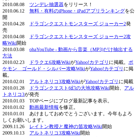
2010.08.08
ツンデレ抽選器
をリリース！
2010.06.12
無料・有料のiPhone・iPadアプリランキング
を公
開
2010.04.28
ドラゴンクエストモンスターズ ジョーカー2
発
売
2010.04.08
ドラゴンクエストモンスターズ ジョーカー2攻
略Wiki
開始
2010.03.08
ohaYouTube - 動画から音楽（MP3)だけ抽出する
方法
2010.02.23
ドラクエ6攻略Wiki
が
Yahoo!カテゴリ
に掲載。
ポ
ケモン ゴールド・シルバー攻略Wiki
が
Yahoo!カテゴリ
に掲
載。
2010.02.01
アルトネリコ3攻略Wiki
が
Yahoo!カテゴリ
に掲載
2010.01.28
ドラゴンクエスト6幻の大地攻略Wiki
開始、
アル
トネリコ3
が発売
2010.01.03 TOPページにブログ最新記事を表示。
2010.01.02
動画最新情報
を修正。
2010.01.01 あけましておめでとうございます。今年もよろ
しくお願いします。
2009.11.26
レイトン教授と魔神の笛攻略Wiki
開始
2009.10.13
アルトネリコ3攻略Wiki
開始