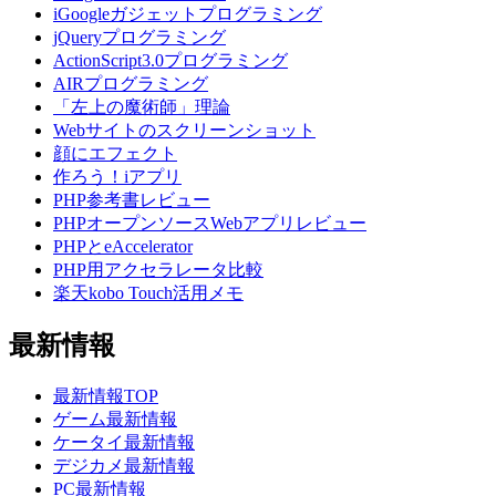
iGoogleガジェットプログラミング
jQueryプログラミング
ActionScript3.0プログラミング
AIRプログラミング
「左上の魔術師」理論
Webサイトのスクリーンショット
顔にエフェクト
作ろう！iアプリ
PHP参考書レビュー
PHPオープンソースWebアプリレビュー
PHPとeAccelerator
PHP用アクセラレータ比較
楽天kobo Touch活用メモ
最新情報
最新情報TOP
ゲーム最新情報
ケータイ最新情報
デジカメ最新情報
PC最新情報