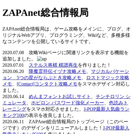
ZAPAnet総合情報局
ZAPAnet総合情報局は、ゲーム攻略をメインに、ブログ、オ
リジナルWebアプリ、プログラミング、Wikiなど、多種多様
なコンテンツを公開しているサイトです。
2020.07.08 攻略Wikiページに関連リンクを表示する機能を
追加しました。
2020.07.01
ステルス将棋 棋譜再生
を作りました！
2020.06.20
降魔霊符伝イヅナ攻略メモ
、
マジカルバケーシ
ョン 5つの星がならぶとき攻略メモ
、
ロストマジック攻略
メモ
、
[Contact]コンタクト攻略メモ
をスマホデザイン対応し
ました。
2020.06.14
めんまフォントお試しサイト
、
チンチロリン シ
ミュレータ
、
ホビロン パスワード強化メーカー
、
色読みト
レーニング
をスマホ対応させました。
J-POP最新人気曲ラン
キング100
の表示を改良しました。
2020.06.11 ZAPAnet総合情報局のトップページ（このペー
ジです）のデザインをリニューアルしました！
J-POP最新人