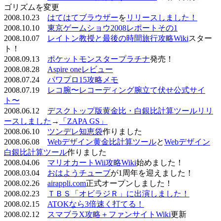
ゴリズムを変更
2008.10.23
はてはてブラウザー
を
リリースしました！
2008.10.10
東京ゲームショウ2008レポートその1
2008.10.07
レイトン教授と最後の時間旅行攻略Wiki
スター
ト！
2008.09.13
ポケットモンスタープラチナ
発売！
2008.08.28
Aspire oneレビュー
2008.07.24
パワプロ15攻略メモ
2008.07.19
レコ腕〜レコーディング腕立て伏せ公式サイ
ト〜
2008.06.12
デスクトップ版黄金比・白銀比計算ツールリリ
ースしました
→
「ZAPA GS」
2008.06.10
ツンデレ知恵袋
作りました
2008.06.08
Webデザイン黄金比計算ツール
と
Webデザイン
白銀比計算ツール
作りました
2008.04.06
マリオカートWii攻略Wiki
始めました！
2008.03.04
おはようチューブ
が1周年を迎えました！
2008.02.26
airappli.com
正式オープンしました！
2008.02.23
ＴＢＳ「オビラジＲ」に出演しました！
2008.02.15
ATOKなら3倍速く打てる！
2008.02.12
スマブラX攻略＋ファンサイトWiki
更新