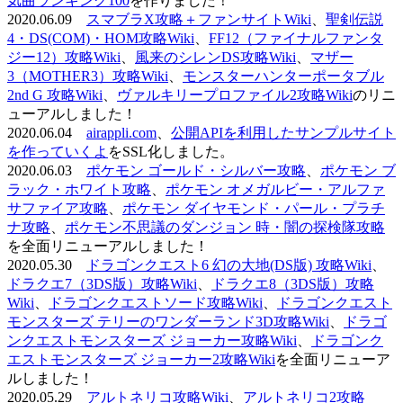
気曲ランキング100
を作りました！
2020.06.09
スマブラX攻略＋ファンサイトWiki
、
聖剣伝説
4・DS(COM)・HOM攻略Wiki
、
FF12（ファイナルファンタ
ジー12）攻略Wiki
、
風来のシレンDS攻略Wiki
、
マザー
3（MOTHER3）攻略Wiki
、
モンスターハンターポータブル
2nd G 攻略Wiki
、
ヴァルキリープロファイル2攻略Wiki
のリニ
ューアルしました！
2020.06.04
airappli.com
、
公開APIを利用したサンプルサイト
を作っていくよ
をSSL化しました。
2020.06.03
ポケモン ゴールド・シルバー攻略
、
ポケモン ブ
ラック・ホワイト攻略
、
ポケモン オメガルビー・アルファ
サファイア攻略
、
ポケモン ダイヤモンド・パール・プラチ
ナ攻略
、
ポケモン不思議のダンジョン 時・闇の探検隊攻略
を全面リニューアルしました！
2020.05.30
ドラゴンクエスト6 幻の大地(DS版) 攻略Wiki
、
ドラクエ7（3DS版）攻略Wiki
、
ドラクエ8（3DS版）攻略
Wiki
、
ドラゴンクエストソード攻略Wiki
、
ドラゴンクエスト
モンスターズ テリーのワンダーランド3D攻略Wiki
、
ドラゴ
ンクエストモンスターズ ジョーカー攻略Wiki
、
ドラゴンク
エストモンスターズ ジョーカー2攻略Wiki
を全面リニューア
ルしました！
2020.05.29
アルトネリコ攻略Wiki
、
アルトネリコ2攻略