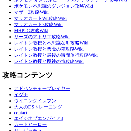
ポケモン不思議のダンジョン攻略Wiki
マザー3攻略Wiki
マリオカートWii攻略Wiki
マリオカート7攻略Wiki
MHP2G攻略Wiki
リーズのアトリエ攻略Wiki
レイトン教授と不思議な町攻略Wiki
レイトン教授と悪魔の箱攻略Wiki
レイトン教授と最後の時間旅行攻略Wiki
レイトン教授と魔神の笛攻略Wiki
攻略コンテンツ
アドベンチャープレイヤー
イヅナ
ウイニングイレブン
大人のDSトレーニング
contact
エイジオブエンパイア3
カードヒーロー
サルゲッチュ