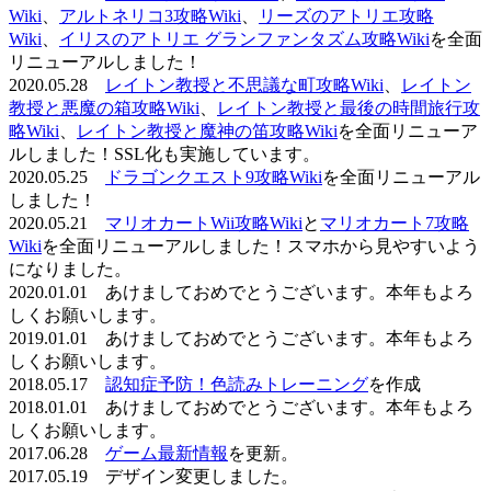
Wiki
、
アルトネリコ3攻略Wiki
、
リーズのアトリエ攻略
Wiki
、
イリスのアトリエ グランファンタズム攻略Wiki
を全面
リニューアルしました！
2020.05.28
レイトン教授と不思議な町攻略Wiki
、
レイトン
教授と悪魔の箱攻略Wiki
、
レイトン教授と最後の時間旅行攻
略Wiki
、
レイトン教授と魔神の笛攻略Wiki
を全面リニューア
ルしました！SSL化も実施しています。
2020.05.25
ドラゴンクエスト9攻略Wiki
を全面リニューアル
しました！
2020.05.21
マリオカートWii攻略Wiki
と
マリオカート7攻略
Wiki
を全面リニューアルしました！スマホから見やすいよう
になりました。
2020.01.01 あけましておめでとうございます。本年もよろ
しくお願いします。
2019.01.01 あけましておめでとうございます。本年もよろ
しくお願いします。
2018.05.17
認知症予防！色読みトレーニング
を作成
2018.01.01 あけましておめでとうございます。本年もよろ
しくお願いします。
2017.06.28
ゲーム最新情報
を更新。
2017.05.19 デザイン変更しました。