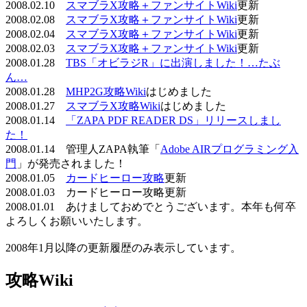
2008.02.10
スマブラX攻略＋ファンサイトWiki
更新
2008.02.08
スマブラX攻略＋ファンサイトWiki
更新
2008.02.04
スマブラX攻略＋ファンサイトWiki
更新
2008.02.03
スマブラX攻略＋ファンサイトWiki
更新
2008.01.28
TBS「オビラジR」に出演しました！…たぶ
ん…
2008.01.28
MHP2G攻略Wiki
はじめました
2008.01.27
スマブラX攻略Wiki
はじめました
2008.01.14
「ZAPA PDF READER DS」リリースしまし
た！
2008.01.14 管理人ZAPA執筆「
Adobe AIRプログラミング入
門
」が発売されました！
2008.01.05
カードヒーロー攻略
更新
2008.01.03 カードヒーロー攻略更新
2008.01.01 あけましておめでとうございます。本年も何卒
よろしくお願いいたします。
2008年1月以降の更新履歴のみ表示しています。
攻略Wiki