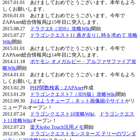
2017.01.01 あけましておめでとうございます。本年もよろ
しくお願いします。
2016.01.01 あけましておめでとうございます。今年で
ZAPAnet総合情報局は15年目に突入します。
2015.08.27
ドラクエ8（3DS）攻略Wiki
開始
2015.07.27
ドラゴンクエスト11 過ぎ去りし時を求めて 攻略
Wiki
開始
2015.01.01 あけましておめでとうございます。今年で
ZAPAnet総合情報局は14年目に突入します。
2014.11.18
ポケモン オメガルビー・アルファサファイア攻
略Wiki
開始
2014.01.01 あけましておめでとうございます。今年もよろ
しくお願いします。
2013.02.29
PHP関数検索：ZAPAnet
作成
2013.01.29
ドラゴンクエスト7（3DS版）攻略Wiki
開始
2012.09.30
おはようチューブ：ネット画像縮小サイト
がリ
ニューアルオープン！
2012.07.24
ドラゴンクエスト10攻略Wiki
、
ドラゴンクエス
ト11攻略Wiki
オープン！
2012.07.23
楽天kobo Touch活用メモ
開始
2012.05.30
ドラゴンクエストモンスターズ テリーのワンダ