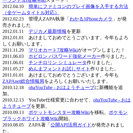
ーランド3D攻略Wiki
スタート！
2012.04.10
簡単にファミコンのプレイ画像を入手する方法
（全ゲームタイトル対応）
2012.02.23 管理人ZAPA執筆「
わかる!iPhoneカメラ
」が発
売されました
2012.01.11
デジカメ最新情報
を更新
2012.01.01 あけましておめでとうございます。今年もよろ
しくお願いします。
2011.11.29
マリオカート7攻略Wiki
がオープンしました！
2011.06.03
ホビロン パスワード強化メーカー
作りました。
2011.06.01
チンチロリン シミュレータ
作りました。
2011.05.27
めんまフォントお試しサイト
作りました。
2011.01.01 あけましておめでとうございます。今年も
ZAPAnet総合情報局
をよろしくお願いいたします。
2010.12.18
ohaYouTube - おはようチューブ
に新機能を追
加。
2010.12.13 YouTube仕様変更に合わせて、
ohaYouTube - おは
ようチューブ
を更新。
2010.09.13
ポケットモンスター攻略Wiki
を移転。
ポケモン
ブラックホワイト攻略Wiki
開始。
2010.08.05 ZAPA著「
公開API活用ガイド
が発売されまし
た。