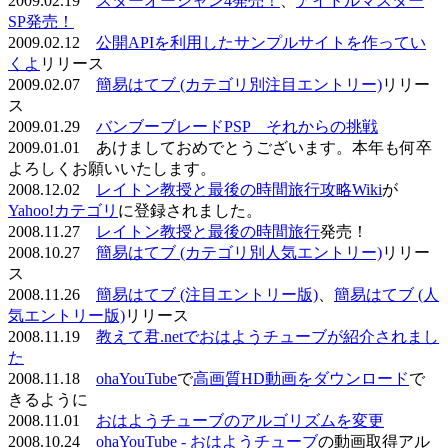
2009.02.19
スターオーシャン4発売！
、
アイドルマスター
SP発売！
2009.02.12
公開APIを利用したサンプルサイトを作ってい
くよ
リリース
2009.02.07
簡易はてブ (カテゴリ別注目エントリー)
リリー
ス
2009.01.29
バンブーブレードPSP それからの挑戦
2009.01.01 あけましておめでとうございます。本年も何卒
よろしくお願いいたします。
2008.12.02
レイトン教授と最後の時間旅行攻略Wiki
が
Yahoo!カテゴリ
に登録されました。
2008.11.27
レイトン教授と最後の時間旅行
発売！
2008.10.27
簡易はてブ (カテゴリ別人気エントリー)
リリー
ス
2008.11.26
簡易はてブ (注目エントリー版)
、
簡易はてブ (人
気エントリー版)
リリース
2008.11.19
教えて君.netでおはようチューブが紹介されまし
た
2008.11.18
ohaYouTube
で
高画質HD動画をダウンロード
で
きるように
2008.11.01
おはようチューブのアルゴリズムを変更
2008.10.24
ohaYouTube - おはようチューブ
の動画取得アル