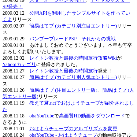
2009.02.19
スターオーシャン4発売！
、
アイドルマスター
SP発売！
2009.02.12
公開APIを利用したサンプルサイトを作ってい
くよ
リリース
2009.02.07
簡易はてブ (カテゴリ別注目エントリー)
リリー
ス
2009.01.29
バンブーブレードPSP それからの挑戦
2009.01.01 あけましておめでとうございます。本年も何卒
よろしくお願いいたします。
2008.12.02
レイトン教授と最後の時間旅行攻略Wiki
が
Yahoo!カテゴリ
に登録されました。
2008.11.27
レイトン教授と最後の時間旅行
発売！
2008.10.27
簡易はてブ (カテゴリ別人気エントリー)
リリー
ス
2008.11.26
簡易はてブ (注目エントリー版)
、
簡易はてブ (人
気エントリー版)
リリース
2008.11.19
教えて君.netでおはようチューブが紹介されまし
た
2008.11.18
ohaYouTube
で
高画質HD動画をダウンロード
で
きるように
2008.11.01
おはようチューブのアルゴリズムを変更
2008.10.24
ohaYouTube - おはようチューブ
の動画取得アル