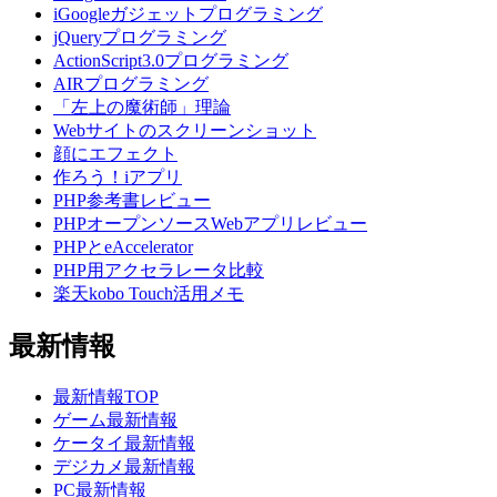
iGoogleガジェットプログラミング
jQueryプログラミング
ActionScript3.0プログラミング
AIRプログラミング
「左上の魔術師」理論
Webサイトのスクリーンショット
顔にエフェクト
作ろう！iアプリ
PHP参考書レビュー
PHPオープンソースWebアプリレビュー
PHPとeAccelerator
PHP用アクセラレータ比較
楽天kobo Touch活用メモ
最新情報
最新情報TOP
ゲーム最新情報
ケータイ最新情報
デジカメ最新情報
PC最新情報