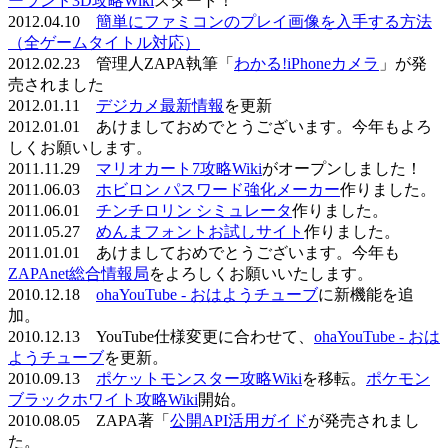
ーランド3D攻略Wiki
スタート！
2012.04.10
簡単にファミコンのプレイ画像を入手する方法
（全ゲームタイトル対応）
2012.02.23 管理人ZAPA執筆「
わかる!iPhoneカメラ
」が発
売されました
2012.01.11
デジカメ最新情報
を更新
2012.01.01 あけましておめでとうございます。今年もよろ
しくお願いします。
2011.11.29
マリオカート7攻略Wiki
がオープンしました！
2011.06.03
ホビロン パスワード強化メーカー
作りました。
2011.06.01
チンチロリン シミュレータ
作りました。
2011.05.27
めんまフォントお試しサイト
作りました。
2011.01.01 あけましておめでとうございます。今年も
ZAPAnet総合情報局
をよろしくお願いいたします。
2010.12.18
ohaYouTube - おはようチューブ
に新機能を追
加。
2010.12.13 YouTube仕様変更に合わせて、
ohaYouTube - おは
ようチューブ
を更新。
2010.09.13
ポケットモンスター攻略Wiki
を移転。
ポケモン
ブラックホワイト攻略Wiki
開始。
2010.08.05 ZAPA著「
公開API活用ガイド
が発売されまし
た。