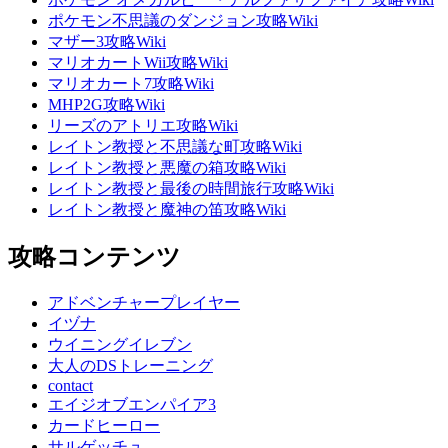
ポケモン不思議のダンジョン攻略Wiki
マザー3攻略Wiki
マリオカートWii攻略Wiki
マリオカート7攻略Wiki
MHP2G攻略Wiki
リーズのアトリエ攻略Wiki
レイトン教授と不思議な町攻略Wiki
レイトン教授と悪魔の箱攻略Wiki
レイトン教授と最後の時間旅行攻略Wiki
レイトン教授と魔神の笛攻略Wiki
攻略コンテンツ
アドベンチャープレイヤー
イヅナ
ウイニングイレブン
大人のDSトレーニング
contact
エイジオブエンパイア3
カードヒーロー
サルゲッチュ