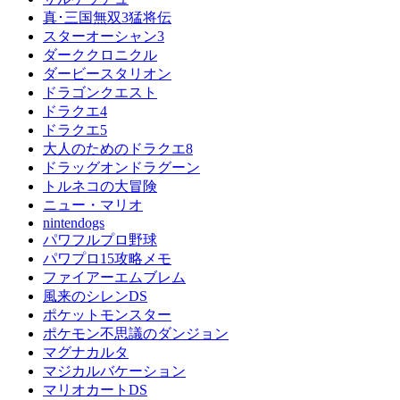
真･三国無双3猛将伝
スターオーシャン3
ダーククロニクル
ダービースタリオン
ドラゴンクエスト
ドラクエ4
ドラクエ5
大人のためのドラクエ8
ドラッグオンドラグーン
トルネコの大冒険
ニュー・マリオ
nintendogs
パワフルプロ野球
パワプロ15攻略メモ
ファイアーエムブレム
風来のシレンDS
ポケットモンスター
ポケモン不思議のダンジョン
マグナカルタ
マジカルバケーション
マリオカートDS