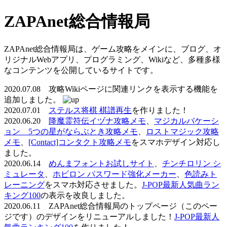
ZAPAnet総合情報局
ZAPAnet総合情報局は、ゲーム攻略をメインに、ブログ、オ
リジナルWebアプリ、プログラミング、Wikiなど、多種多様
なコンテンツを公開しているサイトです。
2020.07.08 攻略Wikiページに関連リンクを表示する機能を
追加しました。
2020.07.01
ステルス将棋 棋譜再生
を作りました！
2020.06.20
降魔霊符伝イヅナ攻略メモ
、
マジカルバケーシ
ョン 5つの星がならぶとき攻略メモ
、
ロストマジック攻略
メモ
、
[Contact]コンタクト攻略メモ
をスマホデザイン対応し
ました。
2020.06.14
めんまフォントお試しサイト
、
チンチロリン シ
ミュレータ
、
ホビロン パスワード強化メーカー
、
色読みト
レーニング
をスマホ対応させました。
J-POP最新人気曲ラン
キング100
の表示を改良しました。
2020.06.11 ZAPAnet総合情報局のトップページ（このペー
ジです）のデザインをリニューアルしました！
J-POP最新人