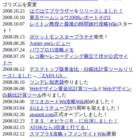
ゴリズムを変更
2008.10.23
はてはてブラウザー
を
リリースしました！
2008.10.10
東京ゲームショウ2008レポートその1
2008.10.07
レイトン教授と最後の時間旅行攻略Wiki
スター
ト！
2008.09.13
ポケットモンスタープラチナ
発売！
2008.08.28
Aspire oneレビュー
2008.07.24
パワプロ15攻略メモ
2008.07.19
レコ腕〜レコーディング腕立て伏せ公式サイ
ト〜
2008.06.12
デスクトップ版黄金比・白銀比計算ツールリリ
ースしました
→
「ZAPA GS」
2008.06.10
ツンデレ知恵袋
作りました
2008.06.08
Webデザイン黄金比計算ツール
と
Webデザイン
白銀比計算ツール
作りました
2008.04.06
マリオカートWii攻略Wiki
始めました！
2008.03.04
おはようチューブ
が1周年を迎えました！
2008.02.26
airappli.com
正式オープンしました！
2008.02.23
ＴＢＳ「オビラジＲ」に出演しました！
2008.02.15
ATOKなら3倍速く打てる！
2008.02.12
スマブラX攻略＋ファンサイトWiki
更新