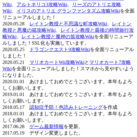
Wiki
、
アルトネリコ3攻略Wiki
、
リーズのアトリエ攻略
Wiki
、
イリスのアトリエ グランファンタズム攻略Wiki
を全面
リニューアルしました！
2020.05.28
レイトン教授と不思議な町攻略Wiki
、
レイトン
教授と悪魔の箱攻略Wiki
、
レイトン教授と最後の時間旅行攻
略Wiki
、
レイトン教授と魔神の笛攻略Wiki
を全面リニューア
ルしました！SSL化も実施しています。
2020.05.25
ドラゴンクエスト9攻略Wiki
を全面リニューアル
しました！
2020.05.21
マリオカートWii攻略Wiki
と
マリオカート7攻略
Wiki
を全面リニューアルしました！スマホから見やすいよう
になりました。
2020.01.01 あけましておめでとうございます。本年もよろ
しくお願いします。
2019.01.01 あけましておめでとうございます。本年もよろ
しくお願いします。
2018.05.17
認知症予防！色読みトレーニング
を作成
2018.01.01 あけましておめでとうございます。本年もよろ
しくお願いします。
2017.06.28
ゲーム最新情報
を更新。
2017.05.19 デザイン変更しました。