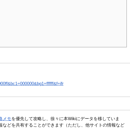
ff&bc1=000000&bg1=ffffff&f=ifr
略メモ
を優先して攻略し、徐々に本Wikiにデータを移していま
報などを共有することができます（ただし、他サイトの情報など