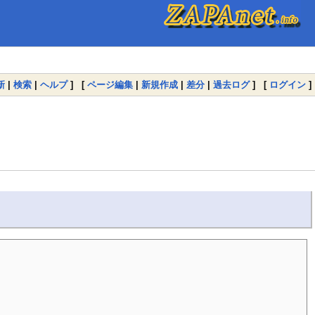
新
|
検索
|
ヘルプ
] [
ページ編集
|
新規作成
|
差分
|
過去ログ
] [
ログイン
]