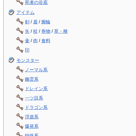
死者の谷底
アイテム
剣
/
盾
/
腕輪
矢
/
杖
/
巻物
/
草・種
壷
/
肉
/
食料
印
モンスター
ノーマル系
幽霊系
ドレイン系
一ツ目系
ドラゴン系
浮遊系
爆発系
特殊系