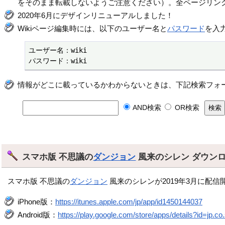
をそのまま転載しないようご注意ください）。全ページリン
2020年6月にデザインリニューアルしました！
Wikiページ編集時には、以下のユーザー名と
パスワード
を入
ユーザー名：wiki

パスワード：wiki
情報がどこに載っているかわからないときは、下記検索フォ
AND検索
OR検索
スマホ版 不思議の
ダンジョン
風来のシレン ダウン
スマホ版 不思議の
ダンジョン
風来のシレンが2019年3月に配信
iPhone版：
https://itunes.apple.com/jp/app/id1450144037
Android版：
https://play.google.com/store/apps/details?id=jp.co