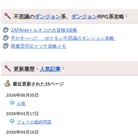
不思議の
ダンジョン
系、
ダンジョン
RPG系攻略
†
ZAPAnetトルネコの大冒険3攻略
手がすべった -ポケモン不思議のダンジョン攻略-
降魔霊符伝イヅナ攻略メモ
更新履歴・
人気記事
†
最近更新された15ページ
2026年08月05日
お竜
2026年04月17日
フェイの最終問題
2026年04月16日