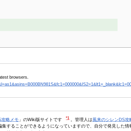
atest browsers.
8&l=as1&asins=B000BN981S&fc1=000000&IS2=1&lt1=_blank&lc1=0000
*1
S攻略メモ
」のWiki版サイトです
。管理人は
風来のシレンDS攻
編集することができるようになっていますので、自分で発見した情