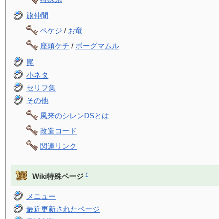
旅仲間
ペケジ
/
お竜
座頭ケチ
/
ボーグマムル
罠
小ネタ
セリフ集
その他
風来のシレンDSとは
改造コード
関連リンク
†
Wiki特殊ページ
メニュー
最近更新されたページ