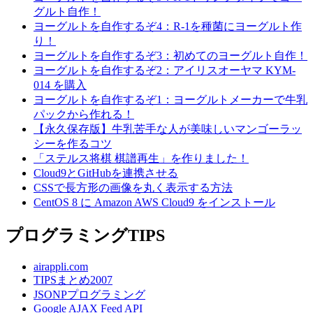
グルト自作！
ヨーグルトを自作するぞ4：R-1を種菌にヨーグルト作
り！
ヨーグルトを自作するぞ3：初めてのヨーグルト自作！
ヨーグルトを自作するぞ2：アイリスオーヤマ KYM-
014 を購入
ヨーグルトを自作するぞ1：ヨーグルトメーカーで牛乳
パックから作れる！
【永久保存版】牛乳苦手な人が美味しいマンゴーラッ
シーを作るコツ
「ステルス将棋 棋譜再生」を作りました！
Cloud9とGitHubを連携させる
CSSで長方形の画像を丸く表示する方法
CentOS 8 に Amazon AWS Cloud9 をインストール
プログラミングTIPS
airappli.com
TIPSまとめ2007
JSONPプログラミング
Google AJAX Feed API