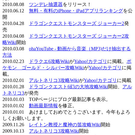
2010.08.08
ツンデレ抽選器
をリリース！
2010.06.12
無料・有料のiPhone・iPadアプリランキング
を公
開
2010.04.28
ドラゴンクエストモンスターズ ジョーカー2
発
売
2010.04.08
ドラゴンクエストモンスターズ ジョーカー2攻
略Wiki
開始
2010.03.08
ohaYouTube - 動画から音楽（MP3)だけ抽出する
方法
2010.02.23
ドラクエ6攻略Wiki
が
Yahoo!カテゴリ
に掲載。
ポ
ケモン ゴールド・シルバー攻略Wiki
が
Yahoo!カテゴリ
に掲
載。
2010.02.01
アルトネリコ3攻略Wiki
が
Yahoo!カテゴリ
に掲載
2010.01.28
ドラゴンクエスト6幻の大地攻略Wiki
開始、
アル
トネリコ3
が発売
2010.01.03 TOPページにブログ最新記事を表示。
2010.01.02
動画最新情報
を修正。
2010.01.01 あけましておめでとうございます。今年もよろ
しくお願いします。
2009.11.26
レイトン教授と魔神の笛攻略Wiki
開始
2009.10.13
アルトネリコ3攻略Wiki
開始