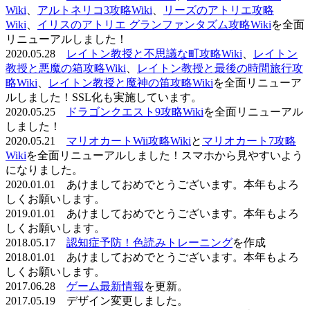
Wiki
、
アルトネリコ3攻略Wiki
、
リーズのアトリエ攻略
Wiki
、
イリスのアトリエ グランファンタズム攻略Wiki
を全面
リニューアルしました！
2020.05.28
レイトン教授と不思議な町攻略Wiki
、
レイトン
教授と悪魔の箱攻略Wiki
、
レイトン教授と最後の時間旅行攻
略Wiki
、
レイトン教授と魔神の笛攻略Wiki
を全面リニューア
ルしました！SSL化も実施しています。
2020.05.25
ドラゴンクエスト9攻略Wiki
を全面リニューアル
しました！
2020.05.21
マリオカートWii攻略Wiki
と
マリオカート7攻略
Wiki
を全面リニューアルしました！スマホから見やすいよう
になりました。
2020.01.01 あけましておめでとうございます。本年もよろ
しくお願いします。
2019.01.01 あけましておめでとうございます。本年もよろ
しくお願いします。
2018.05.17
認知症予防！色読みトレーニング
を作成
2018.01.01 あけましておめでとうございます。本年もよろ
しくお願いします。
2017.06.28
ゲーム最新情報
を更新。
2017.05.19 デザイン変更しました。