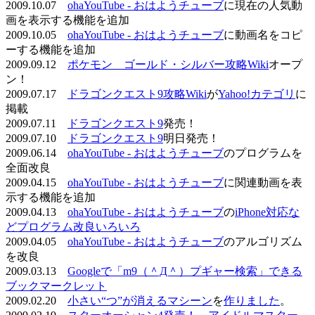
2009.10.07
ohaYouTube - おはようチューブ
に現在の人気動
画を表示する機能を追加
2009.10.05
ohaYouTube - おはようチューブ
に動画名をコピ
ーする機能を追加
2009.09.12
ポケモン ゴールド・シルバー攻略Wiki
オープ
ン！
2009.07.17
ドラゴンクエスト9攻略Wiki
が
Yahoo!カテゴリ
に
掲載
2009.07.11
ドラゴンクエスト9
発売！
2009.07.10
ドラゴンクエスト9
明日発売！
2009.06.14
ohaYouTube - おはようチューブ
のプログラムを
全面改良
2009.04.15
ohaYouTube - おはようチューブ
に関連動画を表
示する機能を追加
2009.04.13
ohaYouTube - おはようチューブ
の
iPhone対応な
どプログラム改良いろいろ
2009.04.05
ohaYouTube - おはようチューブ
のアルゴリズム
を改良
2009.03.13
Googleで「m9（＾Д＾）プギャー検索」できる
ブックマークレット
2009.02.20
小さい“つ”が消えるマシーン
を
作りました
。