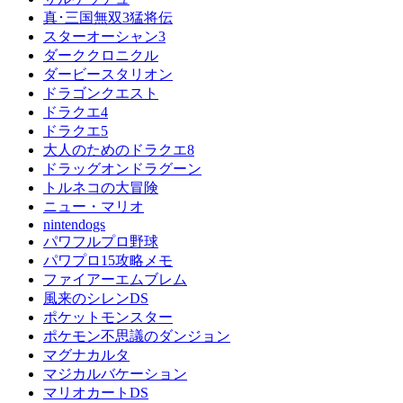
真･三国無双3猛将伝
スターオーシャン3
ダーククロニクル
ダービースタリオン
ドラゴンクエスト
ドラクエ4
ドラクエ5
大人のためのドラクエ8
ドラッグオンドラグーン
トルネコの大冒険
ニュー・マリオ
nintendogs
パワフルプロ野球
パワプロ15攻略メモ
ファイアーエムブレム
風来のシレンDS
ポケットモンスター
ポケモン不思議のダンジョン
マグナカルタ
マジカルバケーション
マリオカートDS