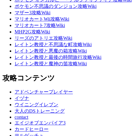
ポケモン不思議のダンジョン攻略Wiki
マザー3攻略Wiki
マリオカートWii攻略Wiki
マリオカート7攻略Wiki
MHP2G攻略Wiki
リーズのアトリエ攻略Wiki
レイトン教授と不思議な町攻略Wiki
レイトン教授と悪魔の箱攻略Wiki
レイトン教授と最後の時間旅行攻略Wiki
レイトン教授と魔神の笛攻略Wiki
攻略コンテンツ
アドベンチャープレイヤー
イヅナ
ウイニングイレブン
大人のDSトレーニング
contact
エイジオブエンパイア3
カードヒーロー
サルゲッチュ