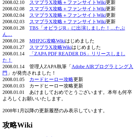
2008.02.10
スマブラX攻略＋ファンサイトWiki
更新
2008.02.08
スマブラX攻略＋ファンサイトWiki
更新
2008.02.04
スマブラX攻略＋ファンサイトWiki
更新
2008.02.03
スマブラX攻略＋ファンサイトWiki
更新
2008.01.28
TBS「オビラジR」に出演しました！…たぶ
ん…
2008.01.28
MHP2G攻略Wiki
はじめました
2008.01.27
スマブラX攻略Wiki
はじめました
2008.01.14
「ZAPA PDF READER DS」リリースしまし
た！
2008.01.14 管理人ZAPA執筆「
Adobe AIRプログラミング入
門
」が発売されました！
2008.01.05
カードヒーロー攻略
更新
2008.01.03 カードヒーロー攻略更新
2008.01.01 あけましておめでとうございます。本年も何卒
よろしくお願いいたします。
2008年1月以降の更新履歴のみ表示しています。
攻略Wiki