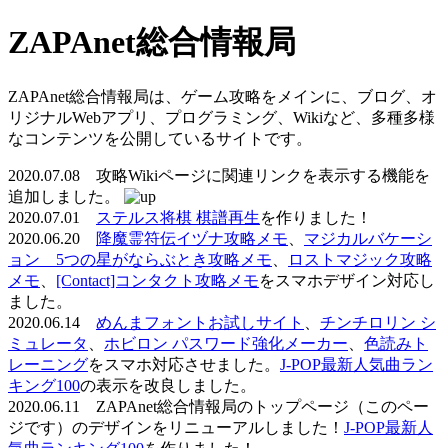
ZAPAnet総合情報局
ZAPAnet総合情報局は、ゲーム攻略をメインに、ブログ、オ
リジナルWebアプリ、プログラミング、Wikiなど、多種多様
なコンテンツを公開しているサイトです。
2020.07.08 攻略Wikiページに関連リンクを表示する機能を
追加しました。
2020.07.01
ステルス将棋 棋譜再生
を作りました！
2020.06.20
降魔霊符伝イヅナ攻略メモ
、
マジカルバケーシ
ョン 5つの星がならぶとき攻略メモ
、
ロストマジック攻略
メモ
、
[Contact]コンタクト攻略メモ
をスマホデザイン対応し
ました。
2020.06.14
めんまフォントお試しサイト
、
チンチロリン シ
ミュレータ
、
ホビロン パスワード強化メーカー
、
色読みト
レーニング
をスマホ対応させました。
J-POP最新人気曲ラン
キング100
の表示を改良しました。
2020.06.11 ZAPAnet総合情報局のトップページ（このペー
ジです）のデザインをリニューアルしました！
J-POP最新人