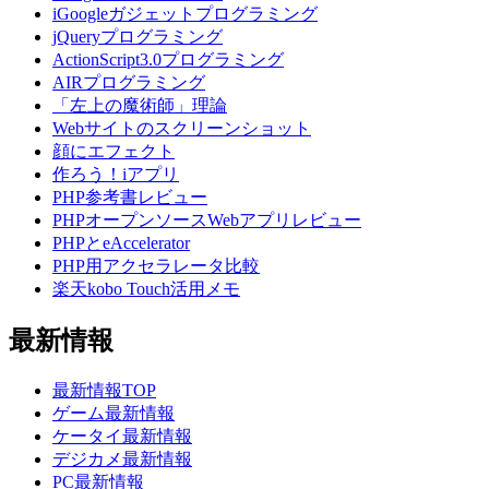
iGoogleガジェットプログラミング
jQueryプログラミング
ActionScript3.0プログラミング
AIRプログラミング
「左上の魔術師」理論
Webサイトのスクリーンショット
顔にエフェクト
作ろう！iアプリ
PHP参考書レビュー
PHPオープンソースWebアプリレビュー
PHPとeAccelerator
PHP用アクセラレータ比較
楽天kobo Touch活用メモ
最新情報
最新情報TOP
ゲーム最新情報
ケータイ最新情報
デジカメ最新情報
PC最新情報