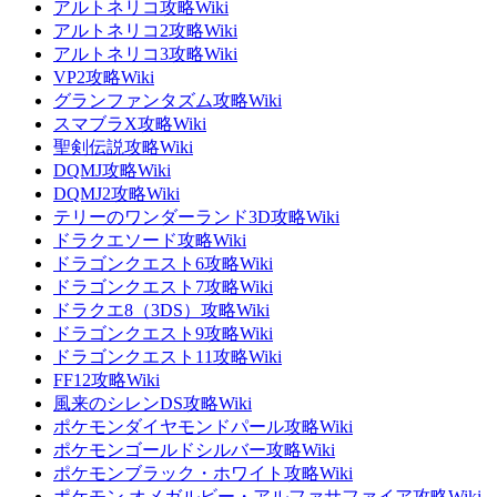
アルトネリコ攻略Wiki
アルトネリコ2攻略Wiki
アルトネリコ3攻略Wiki
VP2攻略Wiki
グランファンタズム攻略Wiki
スマブラX攻略Wiki
聖剣伝説攻略Wiki
DQMJ攻略Wiki
DQMJ2攻略Wiki
テリーのワンダーランド3D攻略Wiki
ドラクエソード攻略Wiki
ドラゴンクエスト6攻略Wiki
ドラゴンクエスト7攻略Wiki
ドラクエ8（3DS）攻略Wiki
ドラゴンクエスト9攻略Wiki
ドラゴンクエスト11攻略Wiki
FF12攻略Wiki
風来のシレンDS攻略Wiki
ポケモンダイヤモンドパール攻略Wiki
ポケモンゴールドシルバー攻略Wiki
ポケモンブラック・ホワイト攻略Wiki
ポケモン オメガルビー・アルファサファイア攻略Wiki