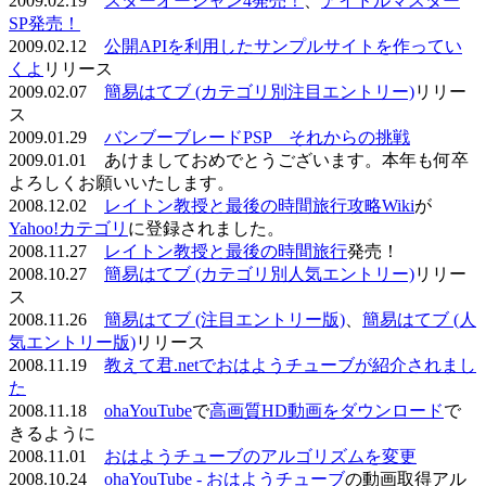
2009.02.19
スターオーシャン4発売！
、
アイドルマスター
SP発売！
2009.02.12
公開APIを利用したサンプルサイトを作ってい
くよ
リリース
2009.02.07
簡易はてブ (カテゴリ別注目エントリー)
リリー
ス
2009.01.29
バンブーブレードPSP それからの挑戦
2009.01.01 あけましておめでとうございます。本年も何卒
よろしくお願いいたします。
2008.12.02
レイトン教授と最後の時間旅行攻略Wiki
が
Yahoo!カテゴリ
に登録されました。
2008.11.27
レイトン教授と最後の時間旅行
発売！
2008.10.27
簡易はてブ (カテゴリ別人気エントリー)
リリー
ス
2008.11.26
簡易はてブ (注目エントリー版)
、
簡易はてブ (人
気エントリー版)
リリース
2008.11.19
教えて君.netでおはようチューブが紹介されまし
た
2008.11.18
ohaYouTube
で
高画質HD動画をダウンロード
で
きるように
2008.11.01
おはようチューブのアルゴリズムを変更
2008.10.24
ohaYouTube - おはようチューブ
の動画取得アル