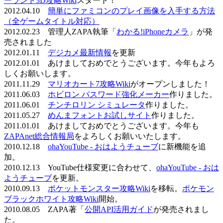
ーランド3D攻略Wiki
スタート！
2012.04.10
簡単にファミコンのプレイ画像を入手する方法
（全ゲームタイトル対応）
2012.02.23 管理人ZAPA執筆「
わかる!iPhoneカメラ
」が発
売されました
2012.01.11
デジカメ最新情報
を更新
2012.01.01 あけましておめでとうございます。今年もよろ
しくお願いします。
2011.11.29
マリオカート7攻略Wiki
がオープンしました！
2011.06.03
ホビロン パスワード強化メーカー
作りました。
2011.06.01
チンチロリン シミュレータ
作りました。
2011.05.27
めんまフォントお試しサイト
作りました。
2011.01.01 あけましておめでとうございます。今年も
ZAPAnet総合情報局
をよろしくお願いいたします。
2010.12.18
ohaYouTube - おはようチューブ
に新機能を追
加。
2010.12.13 YouTube仕様変更に合わせて、
ohaYouTube - おは
ようチューブ
を更新。
2010.09.13
ポケットモンスター攻略Wiki
を移転。
ポケモン
ブラックホワイト攻略Wiki
開始。
2010.08.05 ZAPA著「
公開API活用ガイド
が発売されまし
た。