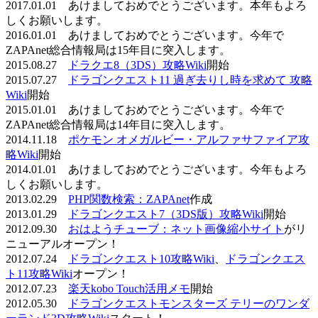
2017.01.01 あけましておめでとうございます。本年もよろ
しくお願いします。
2016.01.01 あけましておめでとうございます。今年で
ZAPAnet総合情報局は15年目に突入します。
2015.08.27
ドラクエ8（3DS）攻略Wiki
開始
2015.07.27
ドラゴンクエスト11 過ぎ去りし時を求めて 攻略
Wiki
開始
2015.01.01 あけましておめでとうございます。今年で
ZAPAnet総合情報局は14年目に突入します。
2014.11.18
ポケモン オメガルビー・アルファサファイア攻
略Wiki
開始
2014.01.01 あけましておめでとうございます。今年もよろ
しくお願いします。
2013.02.29
PHP関数検索：ZAPAnet
作成
2013.01.29
ドラゴンクエスト7（3DS版）攻略Wiki
開始
2012.09.30
おはようチューブ：ネット画像縮小サイト
がリ
ニューアルオープン！
2012.07.24
ドラゴンクエスト10攻略Wiki
、
ドラゴンクエス
ト11攻略Wiki
オープン！
2012.07.23
楽天kobo Touch活用メモ
開始
2012.05.30
ドラゴンクエストモンスターズ テリーのワンダ