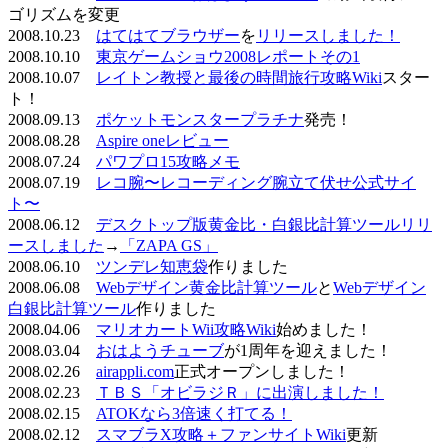
ゴリズムを変更
2008.10.23
はてはてブラウザー
を
リリースしました！
2008.10.10
東京ゲームショウ2008レポートその1
2008.10.07
レイトン教授と最後の時間旅行攻略Wiki
スター
ト！
2008.09.13
ポケットモンスタープラチナ
発売！
2008.08.28
Aspire oneレビュー
2008.07.24
パワプロ15攻略メモ
2008.07.19
レコ腕〜レコーディング腕立て伏せ公式サイ
ト〜
2008.06.12
デスクトップ版黄金比・白銀比計算ツールリリ
ースしました
→
「ZAPA GS」
2008.06.10
ツンデレ知恵袋
作りました
2008.06.08
Webデザイン黄金比計算ツール
と
Webデザイン
白銀比計算ツール
作りました
2008.04.06
マリオカートWii攻略Wiki
始めました！
2008.03.04
おはようチューブ
が1周年を迎えました！
2008.02.26
airappli.com
正式オープンしました！
2008.02.23
ＴＢＳ「オビラジＲ」に出演しました！
2008.02.15
ATOKなら3倍速く打てる！
2008.02.12
スマブラX攻略＋ファンサイトWiki
更新