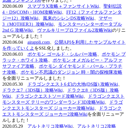
気曲ランキング100
を作りました！
2020.06.09
スマブラX攻略＋ファンサイトWiki
、
聖剣伝説
4・DS(COM)・HOM攻略Wiki
、
FF12（ファイナルファンタ
ジー12）攻略Wiki
、
風来のシレンDS攻略Wiki
、
マザー
3（MOTHER3）攻略Wiki
、
モンスターハンターポータブル
2nd G 攻略Wiki
、
ヴァルキリープロファイル2攻略Wiki
のリニ
ューアルしました！
2020.06.04
airappli.com
、
公開APIを利用したサンプルサイト
を作っていくよ
をSSL化しました。
2020.06.03
ポケモン ゴールド・シルバー攻略
、
ポケモン ブ
ラック・ホワイト攻略
、
ポケモン オメガルビー・アルファ
サファイア攻略
、
ポケモン ダイヤモンド・パール・プラチ
ナ攻略
、
ポケモン不思議のダンジョン 時・闇の探検隊攻略
を全面リニューアルしました！
2020.05.30
ドラゴンクエスト6 幻の大地(DS版) 攻略Wiki
、
ドラクエ7（3DS版）攻略Wiki
、
ドラクエ8（3DS版）攻略
Wiki
、
ドラゴンクエストソード攻略Wiki
、
ドラゴンクエスト
モンスターズ テリーのワンダーランド3D攻略Wiki
、
ドラゴ
ンクエストモンスターズ ジョーカー攻略Wiki
、
ドラゴンク
エストモンスターズ ジョーカー2攻略Wiki
を全面リニューア
ルしました！
2020.05.29
アルトネリコ攻略Wiki
、
アルトネリコ2攻略