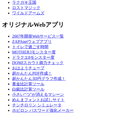
ラクガキ王国
ロストマジック
ワイルドアームズ
オリジナルWebアプリ
2007年開発Webサービス一覧
ZAPAnetウェブアプリ
トイレで過ごす時間
MOTHER3モンスター度
ドラクエ8モンスター度
DQMJスカウト能力チェック
おはようチューブ
超かんたんPDF作成！
超かんたん3D円グラフ作成！
黄金比計算ツール
白銀比計算ツール
小さい“つ”が消えるマシーン
めんまフォントお試しサイト
チンチロリン シミュレータ
ホビロン パスワード強化メーカー