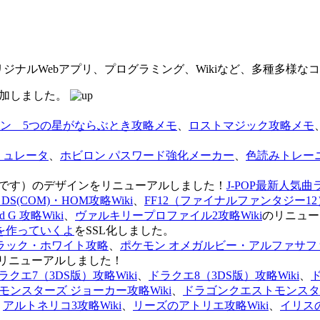
オリジナルWebアプリ、プログラミング、Wikiなど、多種多様
を追加しました。
ン 5つの星がならぶとき攻略メモ
、
ロストマジック攻略メモ
ミュレータ
、
ホビロン パスワード強化メーカー
、
色読みトレー
のページです）のデザインをリニューアルしました！
J-POP最新人気曲
S(COM)・HOM攻略Wiki
、
FF12（ファイナルファンタジー12）
G 攻略Wiki
、
ヴァルキリープロファイル2攻略Wiki
のリニュー
を作っていくよ
をSSL化しました。
ラック・ホワイト攻略
、
ポケモン オメガルビー・アルファサフ
リニューアルしました！
ラクエ7（3DS版）攻略Wiki
、
ドラクエ8（3DS版）攻略Wiki
、
ンスターズ ジョーカー攻略Wiki
、
ドラゴンクエストモンスター
、
アルトネリコ3攻略Wiki
、
リーズのアトリエ攻略Wiki
、
イリス