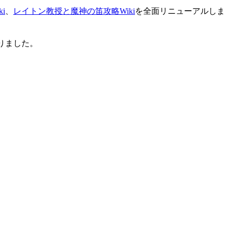
i
、
レイトン教授と魔神の笛攻略Wiki
を全面リニューアルしま
りました。