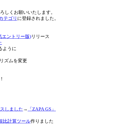
卒よろしくお願いいたします。
o!カテゴリ
に登録されました。
気エントリー版)
リリース
た
るように
リズムを変更
！
スしました
→
「ZAPA GS」
白銀比計算ツール
作りました