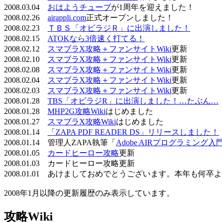
2008.03.04
おはようチューブ
が1周年を迎えました！
2008.02.26
airappli.com
正式オープンしました！
2008.02.23
ＴＢＳ「オビラジＲ」に出演しました！
2008.02.15
ATOKなら3倍速く打てる！
2008.02.12
スマブラX攻略＋ファンサイトWiki
更新
2008.02.10
スマブラX攻略＋ファンサイトWiki
更新
2008.02.08
スマブラX攻略＋ファンサイトWiki
更新
2008.02.04
スマブラX攻略＋ファンサイトWiki
更新
2008.02.03
スマブラX攻略＋ファンサイトWiki
更新
2008.01.28
TBS「オビラジR」に出演しました！…たぶん…
2008.01.28
MHP2G攻略Wiki
はじめました
2008.01.27
スマブラX攻略Wiki
はじめました
2008.01.14
「ZAPA PDF READER DS」リリースしました！
2008.01.14 管理人ZAPA執筆「
Adobe AIRプログラミング入
2008.01.05
カードヒーロー攻略
更新
2008.01.03 カードヒーロー攻略更新
2008.01.01 あけましておめでとうございます。本年も何
2008年1月以降の更新履歴のみ表示しています。
攻略Wiki