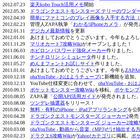
2012.07.23
楽天kobo Touch活用メモ
開始
2012.05.30
ドラゴンクエストモンスターズ テリーのワンダーラ
2012.04.10
簡単にファミコンのプレイ画像を入手する方法（
2012.02.23 管理人ZAPA執筆「
わかる!iPhoneカメラ
」が発売
2012.01.11
デジカメ最新情報
を更新
2012.01.01 あけましておめでとうございます。今年もよ
2011.11.29
マリオカート7攻略Wiki
がオープンしました！
2011.06.03
ホビロン パスワード強化メーカー
作りました。
2011.06.01
チンチロリン シミュレータ
作りました。
2011.05.27
めんまフォントお試しサイト
作りました。
2011.01.01 あけましておめでとうございます。今年も
ZAPA
2010.12.18
ohaYouTube - おはようチューブ
に新機能を追加。
2010.12.13 YouTube仕様変更に合わせて、
ohaYouTube -
2010.09.13
ポケットモンスター攻略Wiki
を移転。
ポケモンブ
2010.08.05 ZAPA著「
公開API活用ガイド
が発売されました
2010.08.08
ツンデレ抽選器
をリリース！
2010.06.12
無料・有料のiPhone・iPadアプリランキング
を公
2010.04.28
ドラゴンクエストモンスターズ ジョーカー2
発売
2010.04.08
ドラゴンクエストモンスターズ ジョーカー2攻略Wi
2010.03.08
ohaYouTube - 動画から音楽（MP3)だけ抽出する
2010.02.23
ドラクエ6攻略Wiki
が
Yahoo!カテゴリ
に掲載。
ポ