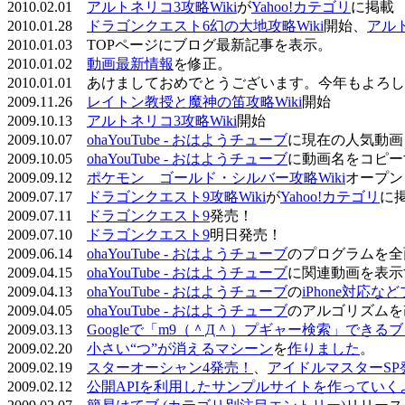
2010.02.01
アルトネリコ3攻略Wiki
が
Yahoo!カテゴリ
に掲載
2010.01.28
ドラゴンクエスト6幻の大地攻略Wiki
開始、
アル
2010.01.03 TOPページにブログ最新記事を表示。
2010.01.02
動画最新情報
を修正。
2010.01.01 あけましておめでとうございます。今年もよ
2009.11.26
レイトン教授と魔神の笛攻略Wiki
開始
2009.10.13
アルトネリコ3攻略Wiki
開始
2009.10.07
ohaYouTube - おはようチューブ
に現在の人気動画
2009.10.05
ohaYouTube - おはようチューブ
に動画名をコピー
2009.09.12
ポケモン ゴールド・シルバー攻略Wiki
オープン
2009.07.17
ドラゴンクエスト9攻略Wiki
が
Yahoo!カテゴリ
に
2009.07.11
ドラゴンクエスト9
発売！
2009.07.10
ドラゴンクエスト9
明日発売！
2009.06.14
ohaYouTube - おはようチューブ
のプログラムを全
2009.04.15
ohaYouTube - おはようチューブ
に関連動画を表示
2009.04.13
ohaYouTube - おはようチューブ
の
iPhone対応
2009.04.05
ohaYouTube - おはようチューブ
のアルゴリズムを
2009.03.13
Googleで「m9（＾Д＾）プギャー検索」できる
2009.02.20
小さい“つ”が消えるマシーン
を
作りました
。
2009.02.19
スターオーシャン4発売！
、
アイドルマスターSP
2009.02.12
公開APIを利用したサンプルサイトを作っていく