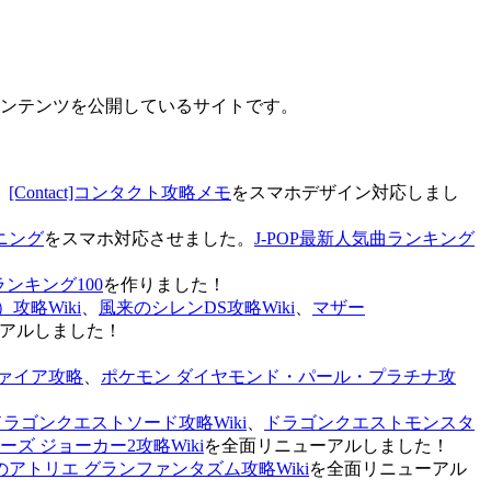
なコンテンツを公開しているサイトです。
、
[Contact]コンタクト攻略メモ
をスマホデザイン対応しまし
ニング
をスマホ対応させました。
J-POP最新人気曲ランキング
ランキング100
を作りました！
攻略Wiki
、
風来のシレンDS攻略Wiki
、
マザー
アルしました！
ァイア攻略
、
ポケモン ダイヤモンド・パール・プラチナ攻
ドラゴンクエストソード攻略Wiki
、
ドラゴンクエストモンスタ
ズ ジョーカー2攻略Wiki
を全面リニューアルしました！
のアトリエ グランファンタズム攻略Wiki
を全面リニューアル