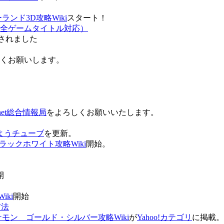
ンド3D攻略Wiki
スタート！
全ゲームタイトル対応）
されました
ろしくお願いします。
net総合情報局
をよろしくお願いいたします。
 おはようチューブ
を更新。
ラックホワイト攻略Wiki
開始。
。
開
ki
開始
方法
ケモン ゴールド・シルバー攻略Wiki
が
Yahoo!カテゴリ
に掲載。