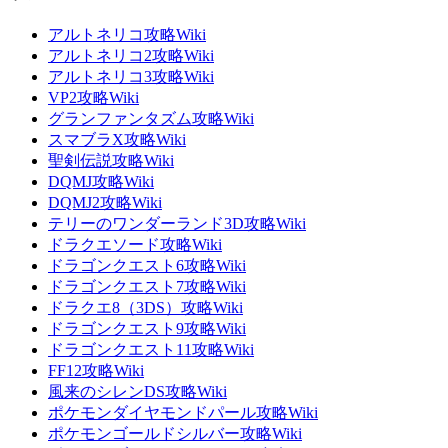
アルトネリコ攻略Wiki
アルトネリコ2攻略Wiki
アルトネリコ3攻略Wiki
VP2攻略Wiki
グランファンタズム攻略Wiki
スマブラX攻略Wiki
聖剣伝説攻略Wiki
DQMJ攻略Wiki
DQMJ2攻略Wiki
テリーのワンダーランド3D攻略Wiki
ドラクエソード攻略Wiki
ドラゴンクエスト6攻略Wiki
ドラゴンクエスト7攻略Wiki
ドラクエ8（3DS）攻略Wiki
ドラゴンクエスト9攻略Wiki
ドラゴンクエスト11攻略Wiki
FF12攻略Wiki
風来のシレンDS攻略Wiki
ポケモンダイヤモンドパール攻略Wiki
ポケモンゴールドシルバー攻略Wiki