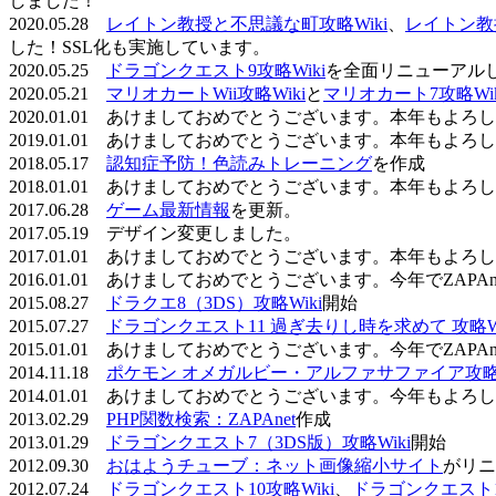
しました！
2020.05.28
レイトン教授と不思議な町攻略Wiki
、
レイトン教
した！SSL化も実施しています。
2020.05.25
ドラゴンクエスト9攻略Wiki
を全面リニューアル
2020.05.21
マリオカートWii攻略Wiki
と
マリオカート7攻略Wik
2020.01.01 あけましておめでとうございます。本年もよ
2019.01.01 あけましておめでとうございます。本年もよ
2018.05.17
認知症予防！色読みトレーニング
を作成
2018.01.01 あけましておめでとうございます。本年もよ
2017.06.28
ゲーム最新情報
を更新。
2017.05.19 デザイン変更しました。
2017.01.01 あけましておめでとうございます。本年もよ
2016.01.01 あけましておめでとうございます。今年でZAP
2015.08.27
ドラクエ8（3DS）攻略Wiki
開始
2015.07.27
ドラゴンクエスト11 過ぎ去りし時を求めて 攻略Wi
2015.01.01 あけましておめでとうございます。今年でZAP
2014.11.18
ポケモン オメガルビー・アルファサファイア攻略W
2014.01.01 あけましておめでとうございます。今年もよ
2013.02.29
PHP関数検索：ZAPAnet
作成
2013.01.29
ドラゴンクエスト7（3DS版）攻略Wiki
開始
2012.09.30
おはようチューブ：ネット画像縮小サイト
がリニ
2012.07.24
ドラゴンクエスト10攻略Wiki
、
ドラゴンクエスト11