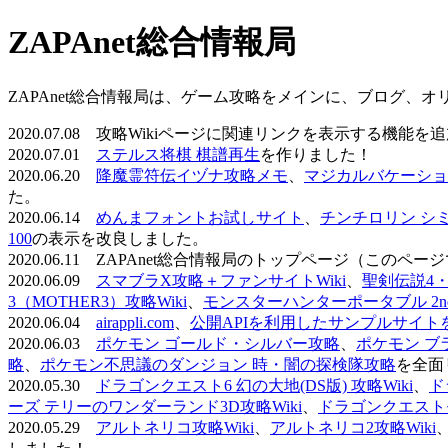
ZAPAnet総合情報局
ZAPAnet総合情報局は、ゲーム攻略をメインに、ブログ、
2020.07.08 攻略Wikiページに関連リンクを表示する機能
2020.07.01
ステルス将棋 棋譜再生
を作りました！
2020.06.20
降魔霊符伝イヅナ攻略メモ
、
マジカルバケーショ
た。
2020.06.14
めんまフォントお試しサイト
、
チンチロリン シ
100
の表示を改良しました。
2020.06.11 ZAPAnet総合情報局のトップページ（こ
2020.06.09
スマブラX攻略＋ファンサイトWiki
、
聖剣伝説4・D
3（MOTHER3）攻略Wiki
、
モンスターハンターポータブル 2nd 
2020.06.04
airappli.com
、
公開APIを利用したサンプルサイト
2020.06.03
ポケモン ゴールド・シルバー攻略
、
ポケモン ブ
略
、
ポケモン不思議のダンジョン 時・闇の探検隊攻略
を全面
2020.05.30
ドラゴンクエスト6 幻の大地(DS版) 攻略Wiki
、
ド
ーズ テリーのワンダーランド3D攻略Wiki
、
ドラゴンクエストモ
2020.05.29
アルトネリコ攻略Wiki
、
アルトネリコ2攻略Wiki