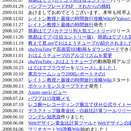
2009.02.07
簡易はてブ (カテゴリ別注目エントリー)
リリース
2009.01.29
バンブーブレードPSP それからの挑戦
2009.01.01 あけましておめでとうございます。本年も何
2008.12.02
レイトン教授と最後の時間旅行攻略Wiki
が
Yaho
2008.11.27
レイトン教授と最後の時間旅行
発売！
2008.10.27
簡易はてブ (カテゴリ別人気エントリー)
リリース
2008.11.26
簡易はてブ (注目エントリー版)
、
簡易はてブ (人
2008.11.19
教えて君.netでおはようチューブが紹介されまし
2008.11.18
ohaYouTube
で
高画質HD動画をダウンロード
でき
2008.11.01
おはようチューブのアルゴリズムを変更
2008.10.24
ohaYouTube - おはようチューブ
の動画取得アルゴ
2008.10.23
はてはてブラウザー
を
リリースしました！
2008.10.10
東京ゲームショウ2008レポートその1
2008.10.07
レイトン教授と最後の時間旅行攻略Wiki
スタート
2008.09.13
ポケットモンスタープラチナ
発売！
2008.08.28
Aspire oneレビュー
2008.07.24
パワプロ15攻略メモ
2008.07.19
レコ腕〜レコーディング腕立て伏せ公式サイト〜
2008.06.12
デスクトップ版黄金比・白銀比計算ツールリリー
2008.06.10
ツンデレ知恵袋
作りました
2008.06.08
Webデザイン黄金比計算ツール
と
Webデザイン
2008.04.06
マリオカートWii攻略Wiki
始めました！