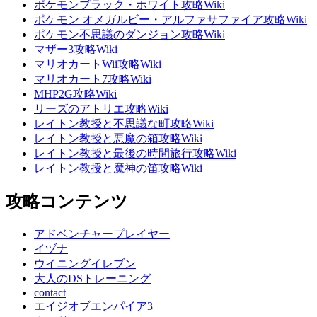
ポケモンブラック・ホワイト攻略Wiki
ポケモン オメガルビー・アルファサファイア攻略Wiki
ポケモン不思議のダンジョン攻略Wiki
マザー3攻略Wiki
マリオカートWii攻略Wiki
マリオカート7攻略Wiki
MHP2G攻略Wiki
リーズのアトリエ攻略Wiki
レイトン教授と不思議な町攻略Wiki
レイトン教授と悪魔の箱攻略Wiki
レイトン教授と最後の時間旅行攻略Wiki
レイトン教授と魔神の笛攻略Wiki
攻略コンテンツ
アドベンチャープレイヤー
イヅナ
ウイニングイレブン
大人のDSトレーニング
contact
エイジオブエンパイア3