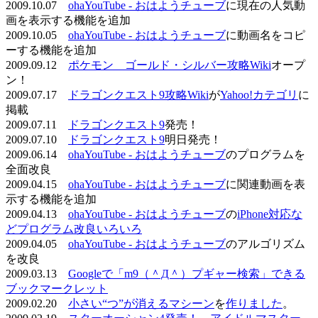
2009.10.07
ohaYouTube - おはようチューブ
に現在の人気動
画を表示する機能を追加
2009.10.05
ohaYouTube - おはようチューブ
に動画名をコピ
ーする機能を追加
2009.09.12
ポケモン ゴールド・シルバー攻略Wiki
オープ
ン！
2009.07.17
ドラゴンクエスト9攻略Wiki
が
Yahoo!カテゴリ
に
掲載
2009.07.11
ドラゴンクエスト9
発売！
2009.07.10
ドラゴンクエスト9
明日発売！
2009.06.14
ohaYouTube - おはようチューブ
のプログラムを
全面改良
2009.04.15
ohaYouTube - おはようチューブ
に関連動画を表
示する機能を追加
2009.04.13
ohaYouTube - おはようチューブ
の
iPhone対応な
どプログラム改良いろいろ
2009.04.05
ohaYouTube - おはようチューブ
のアルゴリズム
を改良
2009.03.13
Googleで「m9（＾Д＾）プギャー検索」できる
ブックマークレット
2009.02.20
小さい“つ”が消えるマシーン
を
作りました
。