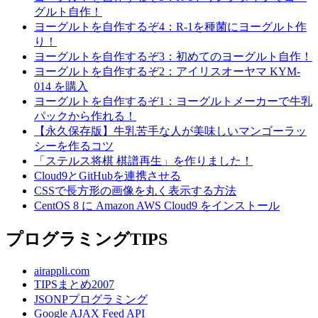
グルト自作！
ヨーグルトを自作するぞ4：R-1を種菌にヨーグルト作
り！
ヨーグルトを自作するぞ3：初めてのヨーグルト自作！
ヨーグルトを自作するぞ2：アイリスオーヤマ KYM-
014 を購入
ヨーグルトを自作するぞ1：ヨーグルトメーカーで牛乳
パックから作れる！
【永久保存版】牛乳苦手な人が美味しいマンゴーラッ
シーを作るコツ
「ステルス将棋 棋譜再生」を作りました！
Cloud9とGitHubを連携させる
CSSで長方形の画像を丸く表示する方法
CentOS 8 に Amazon AWS Cloud9 をインストール
プログラミングTIPS
airappli.com
TIPSまとめ2007
JSONPプログラミング
Google AJAX Feed API