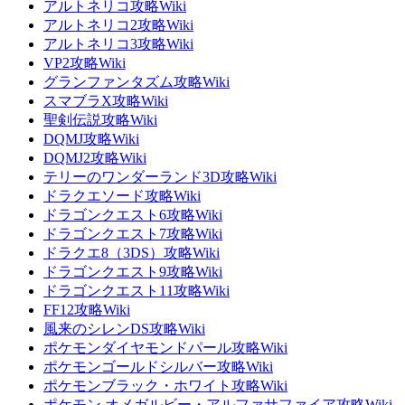
アルトネリコ攻略Wiki
アルトネリコ2攻略Wiki
アルトネリコ3攻略Wiki
VP2攻略Wiki
グランファンタズム攻略Wiki
スマブラX攻略Wiki
聖剣伝説攻略Wiki
DQMJ攻略Wiki
DQMJ2攻略Wiki
テリーのワンダーランド3D攻略Wiki
ドラクエソード攻略Wiki
ドラゴンクエスト6攻略Wiki
ドラゴンクエスト7攻略Wiki
ドラクエ8（3DS）攻略Wiki
ドラゴンクエスト9攻略Wiki
ドラゴンクエスト11攻略Wiki
FF12攻略Wiki
風来のシレンDS攻略Wiki
ポケモンダイヤモンドパール攻略Wiki
ポケモンゴールドシルバー攻略Wiki
ポケモンブラック・ホワイト攻略Wiki
ポケモン オメガルビー・アルファサファイア攻略Wiki