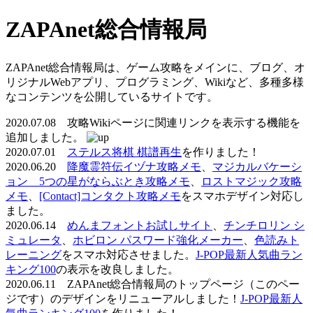
ZAPAnet総合情報局
ZAPAnet総合情報局は、ゲーム攻略をメインに、ブログ、オ
リジナルWebアプリ、プログラミング、Wikiなど、多種多様
なコンテンツを公開しているサイトです。
2020.07.08 攻略Wikiページに関連リンクを表示する機能を
追加しました。
2020.07.01
ステルス将棋 棋譜再生
を作りました！
2020.06.20
降魔霊符伝イヅナ攻略メモ
、
マジカルバケーシ
ョン 5つの星がならぶとき攻略メモ
、
ロストマジック攻略
メモ
、
[Contact]コンタクト攻略メモ
をスマホデザイン対応し
ました。
2020.06.14
めんまフォントお試しサイト
、
チンチロリン シ
ミュレータ
、
ホビロン パスワード強化メーカー
、
色読みト
レーニング
をスマホ対応させました。
J-POP最新人気曲ラン
キング100
の表示を改良しました。
2020.06.11 ZAPAnet総合情報局のトップページ（このペー
ジです）のデザインをリニューアルしました！
J-POP最新人