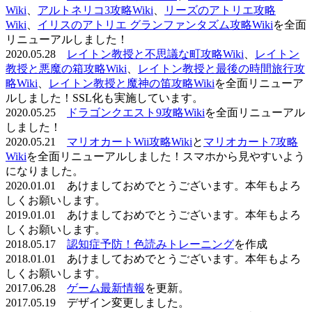
Wiki
、
アルトネリコ3攻略Wiki
、
リーズのアトリエ攻略
Wiki
、
イリスのアトリエ グランファンタズム攻略Wiki
を全面
リニューアルしました！
2020.05.28
レイトン教授と不思議な町攻略Wiki
、
レイトン
教授と悪魔の箱攻略Wiki
、
レイトン教授と最後の時間旅行攻
略Wiki
、
レイトン教授と魔神の笛攻略Wiki
を全面リニューア
ルしました！SSL化も実施しています。
2020.05.25
ドラゴンクエスト9攻略Wiki
を全面リニューアル
しました！
2020.05.21
マリオカートWii攻略Wiki
と
マリオカート7攻略
Wiki
を全面リニューアルしました！スマホから見やすいよう
になりました。
2020.01.01 あけましておめでとうございます。本年もよろ
しくお願いします。
2019.01.01 あけましておめでとうございます。本年もよろ
しくお願いします。
2018.05.17
認知症予防！色読みトレーニング
を作成
2018.01.01 あけましておめでとうございます。本年もよろ
しくお願いします。
2017.06.28
ゲーム最新情報
を更新。
2017.05.19 デザイン変更しました。