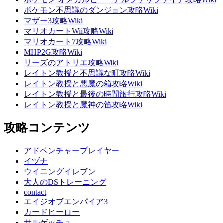
ポケモン不思議のダンジョン攻略Wiki
マザー3攻略Wiki
マリオカートWii攻略Wiki
マリオカート7攻略Wiki
MHP2G攻略Wiki
リーズのアトリエ攻略Wiki
レイトン教授と不思議な町攻略Wiki
レイトン教授と悪魔の箱攻略Wiki
レイトン教授と最後の時間旅行攻略Wiki
レイトン教授と魔神の笛攻略Wiki
攻略コンテンツ
アドベンチャープレイヤー
イヅナ
ウイニングイレブン
大人のDSトレーニング
contact
エイジオブエンパイア3
カードヒーロー
サルゲッチュ