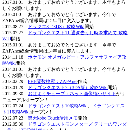
2017.01.01 あけましておめでとうございます。本年もよろ
しくお願いします。
2016.01.01 あけましておめでとうございます。今年で
ZAPAnet総合情報局は15年目に突入します。
2015.08.27
ドラクエ8（3DS）攻略Wiki
開始
2015.07.27
ドラゴンクエスト11 過ぎ去りし時を求めて 攻略
Wiki
開始
2015.01.01 あけましておめでとうございます。今年で
ZAPAnet総合情報局は14年目に突入します。
2014.11.18
ポケモン オメガルビー・アルファサファイア攻
略Wiki
開始
2014.01.01 あけましておめでとうございます。今年もよろ
しくお願いします。
2013.02.29
PHP関数検索：ZAPAnet
作成
2013.01.29
ドラゴンクエスト7（3DS版）攻略Wiki
開始
2012.09.30
おはようチューブ：ネット画像縮小サイト
がリ
ニューアルオープン！
2012.07.24
ドラゴンクエスト10攻略Wiki
、
ドラゴンクエス
ト11攻略Wiki
オープン！
2012.07.23
楽天kobo Touch活用メモ
開始
2012.05.30
ドラゴンクエストモンスターズ テリーのワンダ