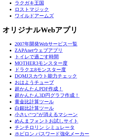
ラクガキ王国
ロストマジック
ワイルドアームズ
オリジナルWebアプリ
2007年開発Webサービス一覧
ZAPAnetウェブアプリ
トイレで過ごす時間
MOTHER3モンスター度
ドラクエ8モンスター度
DQMJスカウト能力チェック
おはようチューブ
超かんたんPDF作成！
超かんたん3D円グラフ作成！
黄金比計算ツール
白銀比計算ツール
小さい“つ”が消えるマシーン
めんまフォントお試しサイト
チンチロリン シミュレータ
ホビロン パスワード強化メーカー