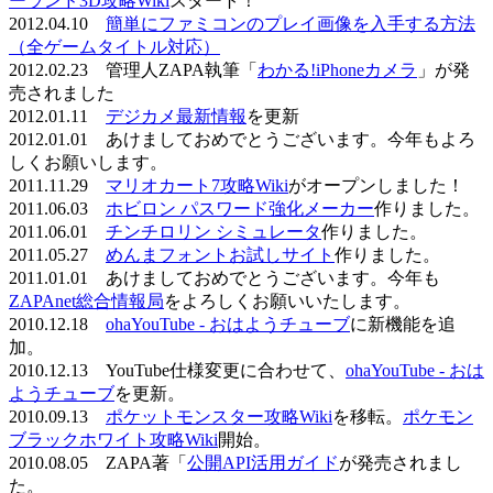
ーランド3D攻略Wiki
スタート！
2012.04.10
簡単にファミコンのプレイ画像を入手する方法
（全ゲームタイトル対応）
2012.02.23 管理人ZAPA執筆「
わかる!iPhoneカメラ
」が発
売されました
2012.01.11
デジカメ最新情報
を更新
2012.01.01 あけましておめでとうございます。今年もよろ
しくお願いします。
2011.11.29
マリオカート7攻略Wiki
がオープンしました！
2011.06.03
ホビロン パスワード強化メーカー
作りました。
2011.06.01
チンチロリン シミュレータ
作りました。
2011.05.27
めんまフォントお試しサイト
作りました。
2011.01.01 あけましておめでとうございます。今年も
ZAPAnet総合情報局
をよろしくお願いいたします。
2010.12.18
ohaYouTube - おはようチューブ
に新機能を追
加。
2010.12.13 YouTube仕様変更に合わせて、
ohaYouTube - おは
ようチューブ
を更新。
2010.09.13
ポケットモンスター攻略Wiki
を移転。
ポケモン
ブラックホワイト攻略Wiki
開始。
2010.08.05 ZAPA著「
公開API活用ガイド
が発売されまし
た。