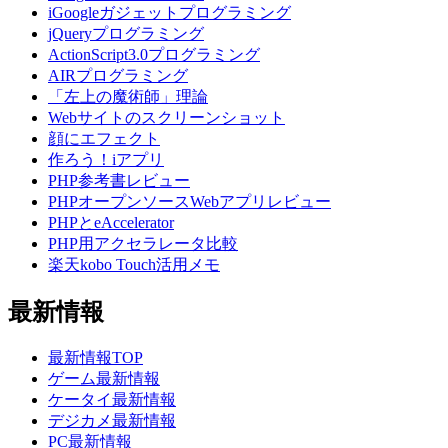
iGoogleガジェットプログラミング
jQueryプログラミング
ActionScript3.0プログラミング
AIRプログラミング
「左上の魔術師」理論
Webサイトのスクリーンショット
顔にエフェクト
作ろう！iアプリ
PHP参考書レビュー
PHPオープンソースWebアプリレビュー
PHPとeAccelerator
PHP用アクセラレータ比較
楽天kobo Touch活用メモ
最新情報
最新情報TOP
ゲーム最新情報
ケータイ最新情報
デジカメ最新情報
PC最新情報