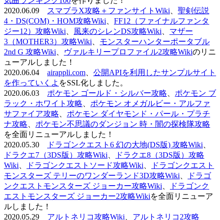
気曲ランキング100
を作りました！
2020.06.09
スマブラX攻略＋ファンサイトWiki
、
聖剣伝説
4・DS(COM)・HOM攻略Wiki
、
FF12（ファイナルファンタ
ジー12）攻略Wiki
、
風来のシレンDS攻略Wiki
、
マザー
3（MOTHER3）攻略Wiki
、
モンスターハンターポータブル
2nd G 攻略Wiki
、
ヴァルキリープロファイル2攻略Wiki
のリニ
ューアルしました！
2020.06.04
airappli.com
、
公開APIを利用したサンプルサイト
を作っていくよ
をSSL化しました。
2020.06.03
ポケモン ゴールド・シルバー攻略
、
ポケモン ブ
ラック・ホワイト攻略
、
ポケモン オメガルビー・アルファ
サファイア攻略
、
ポケモン ダイヤモンド・パール・プラチ
ナ攻略
、
ポケモン不思議のダンジョン 時・闇の探検隊攻略
を全面リニューアルしました！
2020.05.30
ドラゴンクエスト6 幻の大地(DS版) 攻略Wiki
、
ドラクエ7（3DS版）攻略Wiki
、
ドラクエ8（3DS版）攻略
Wiki
、
ドラゴンクエストソード攻略Wiki
、
ドラゴンクエスト
モンスターズ テリーのワンダーランド3D攻略Wiki
、
ドラゴ
ンクエストモンスターズ ジョーカー攻略Wiki
、
ドラゴンク
エストモンスターズ ジョーカー2攻略Wiki
を全面リニューア
ルしました！
2020.05.29
アルトネリコ攻略Wiki
、
アルトネリコ2攻略