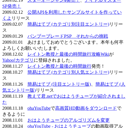
2009.02.19
スターオーシャン4発売！
、
アイドルマスター
SP発売！
2009.02.12
公開APIを利用したサンプルサイトを作ってい
くよ
リリース
2009.02.07
簡易はてブ (カテゴリ別注目エントリー)
リリー
ス
2009.01.29
バンブーブレードPSP それからの挑戦
2009.01.01 あけましておめでとうございます。本年も何卒
よろしくお願いいたします。
2008.12.02
レイトン教授と最後の時間旅行攻略Wiki
が
Yahoo!カテゴリ
に登録されました。
2008.11.27
レイトン教授と最後の時間旅行
発売！
2008.10.27
簡易はてブ (カテゴリ別人気エントリー)
リリー
ス
2008.11.26
簡易はてブ (注目エントリー版)
、
簡易はてブ (人
気エントリー版)
リリース
2008.11.19
教えて君.netでおはようチューブが紹介されまし
た
2008.11.18
ohaYouTube
で
高画質HD動画をダウンロード
で
きるように
2008.11.01
おはようチューブのアルゴリズムを変更
2008.10.24
ohaYouTube - おはようチューブ
の動画取得アル