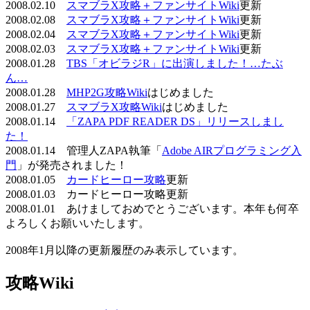
2008.02.10
スマブラX攻略＋ファンサイトWiki
更新
2008.02.08
スマブラX攻略＋ファンサイトWiki
更新
2008.02.04
スマブラX攻略＋ファンサイトWiki
更新
2008.02.03
スマブラX攻略＋ファンサイトWiki
更新
2008.01.28
TBS「オビラジR」に出演しました！…たぶ
ん…
2008.01.28
MHP2G攻略Wiki
はじめました
2008.01.27
スマブラX攻略Wiki
はじめました
2008.01.14
「ZAPA PDF READER DS」リリースしまし
た！
2008.01.14 管理人ZAPA執筆「
Adobe AIRプログラミング入
門
」が発売されました！
2008.01.05
カードヒーロー攻略
更新
2008.01.03 カードヒーロー攻略更新
2008.01.01 あけましておめでとうございます。本年も何卒
よろしくお願いいたします。
2008年1月以降の更新履歴のみ表示しています。
攻略Wiki