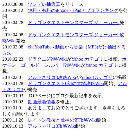
2010.08.08
ツンデレ抽選器
をリリース！
2010.06.12
無料・有料のiPhone・iPadアプリランキング
を公
開
2010.04.28
ドラゴンクエストモンスターズ ジョーカー2
発
売
2010.04.08
ドラゴンクエストモンスターズ ジョーカー2攻
略Wiki
開始
2010.03.08
ohaYouTube - 動画から音楽（MP3)だけ抽出する
方法
2010.02.23
ドラクエ6攻略Wiki
が
Yahoo!カテゴリ
に掲載。
ポ
ケモン ゴールド・シルバー攻略Wiki
が
Yahoo!カテゴリ
に掲
載。
2010.02.01
アルトネリコ3攻略Wiki
が
Yahoo!カテゴリ
に掲載
2010.01.28
ドラゴンクエスト6幻の大地攻略Wiki
開始、
アル
トネリコ3
が発売
2010.01.03 TOPページにブログ最新記事を表示。
2010.01.02
動画最新情報
を修正。
2010.01.01 あけましておめでとうございます。今年もよろ
しくお願いします。
2009.11.26
レイトン教授と魔神の笛攻略Wiki
開始
2009.10.13
アルトネリコ3攻略Wiki
開始