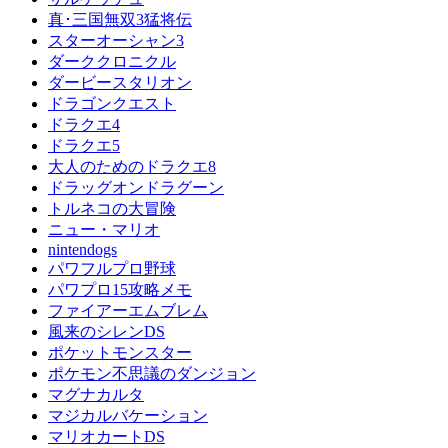
真･三国無双3猛将伝
スターオーシャン3
ダーククロニクル
ダービースタリオン
ドラゴンクエスト
ドラクエ4
ドラクエ5
大人のためのドラクエ8
ドラッグオンドラグーン
トルネコの大冒険
ニュー・マリオ
nintendogs
パワフルプロ野球
パワプロ15攻略メモ
ファイアーエムブレム
風来のシレンDS
ポケットモンスター
ポケモン不思議のダンジョン
マグナカルタ
マジカルバケーション
マリオカートDS