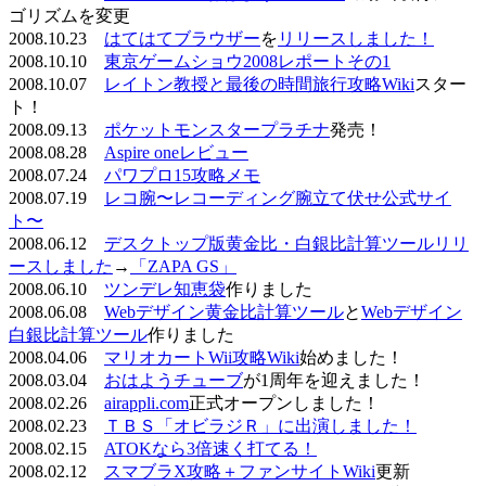
ゴリズムを変更
2008.10.23
はてはてブラウザー
を
リリースしました！
2008.10.10
東京ゲームショウ2008レポートその1
2008.10.07
レイトン教授と最後の時間旅行攻略Wiki
スター
ト！
2008.09.13
ポケットモンスタープラチナ
発売！
2008.08.28
Aspire oneレビュー
2008.07.24
パワプロ15攻略メモ
2008.07.19
レコ腕〜レコーディング腕立て伏せ公式サイ
ト〜
2008.06.12
デスクトップ版黄金比・白銀比計算ツールリリ
ースしました
→
「ZAPA GS」
2008.06.10
ツンデレ知恵袋
作りました
2008.06.08
Webデザイン黄金比計算ツール
と
Webデザイン
白銀比計算ツール
作りました
2008.04.06
マリオカートWii攻略Wiki
始めました！
2008.03.04
おはようチューブ
が1周年を迎えました！
2008.02.26
airappli.com
正式オープンしました！
2008.02.23
ＴＢＳ「オビラジＲ」に出演しました！
2008.02.15
ATOKなら3倍速く打てる！
2008.02.12
スマブラX攻略＋ファンサイトWiki
更新