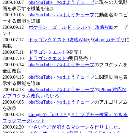
2009.10.07
ohaYouTube - おはようチューブ
に現在の人気動
画を表示する機能を追加
2009.10.05
ohaYouTube - おはようチューブ
に動画名をコピ
ーする機能を追加
2009.09.12
ポケモン ゴールド・シルバー攻略Wiki
オープ
ン！
2009.07.17
ドラゴンクエスト9攻略Wiki
が
Yahoo!カテゴリ
に
掲載
2009.07.11
ドラゴンクエスト9
発売！
2009.07.10
ドラゴンクエスト9
明日発売！
2009.06.14
ohaYouTube - おはようチューブ
のプログラムを
全面改良
2009.04.15
ohaYouTube - おはようチューブ
に関連動画を表
示する機能を追加
2009.04.13
ohaYouTube - おはようチューブ
の
iPhone対応な
どプログラム改良いろいろ
2009.04.05
ohaYouTube - おはようチューブ
のアルゴリズム
を改良
2009.03.13
Googleで「m9（＾Д＾）プギャー検索」できる
ブックマークレット
2009.02.20
小さい“つ”が消えるマシーン
を
作りました
。