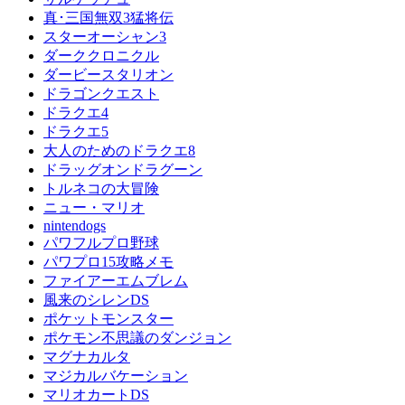
真･三国無双3猛将伝
スターオーシャン3
ダーククロニクル
ダービースタリオン
ドラゴンクエスト
ドラクエ4
ドラクエ5
大人のためのドラクエ8
ドラッグオンドラグーン
トルネコの大冒険
ニュー・マリオ
nintendogs
パワフルプロ野球
パワプロ15攻略メモ
ファイアーエムブレム
風来のシレンDS
ポケットモンスター
ポケモン不思議のダンジョン
マグナカルタ
マジカルバケーション
マリオカートDS