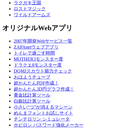
ラクガキ王国
ロストマジック
ワイルドアームズ
オリジナルWebアプリ
2007年開発Webサービス一覧
ZAPAnetウェブアプリ
トイレで過ごす時間
MOTHER3モンスター度
ドラクエ8モンスター度
DQMJスカウト能力チェック
おはようチューブ
超かんたんPDF作成！
超かんたん3D円グラフ作成！
黄金比計算ツール
白銀比計算ツール
小さい“つ”が消えるマシーン
めんまフォントお試しサイト
チンチロリン シミュレータ
ホビロン パスワード強化メーカー