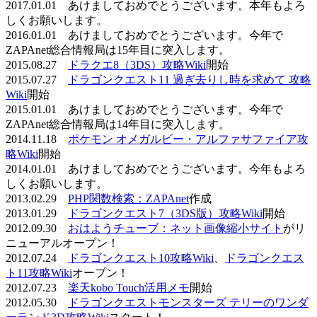
2017.01.01 あけましておめでとうございます。本年もよろ
しくお願いします。
2016.01.01 あけましておめでとうございます。今年で
ZAPAnet総合情報局は15年目に突入します。
2015.08.27
ドラクエ8（3DS）攻略Wiki
開始
2015.07.27
ドラゴンクエスト11 過ぎ去りし時を求めて 攻略
Wiki
開始
2015.01.01 あけましておめでとうございます。今年で
ZAPAnet総合情報局は14年目に突入します。
2014.11.18
ポケモン オメガルビー・アルファサファイア攻
略Wiki
開始
2014.01.01 あけましておめでとうございます。今年もよろ
しくお願いします。
2013.02.29
PHP関数検索：ZAPAnet
作成
2013.01.29
ドラゴンクエスト7（3DS版）攻略Wiki
開始
2012.09.30
おはようチューブ：ネット画像縮小サイト
がリ
ニューアルオープン！
2012.07.24
ドラゴンクエスト10攻略Wiki
、
ドラゴンクエス
ト11攻略Wiki
オープン！
2012.07.23
楽天kobo Touch活用メモ
開始
2012.05.30
ドラゴンクエストモンスターズ テリーのワンダ