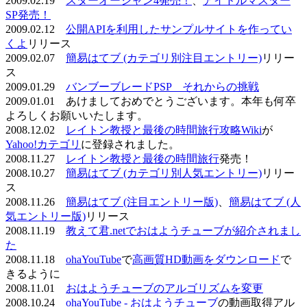
2009.02.19
スターオーシャン4発売！
、
アイドルマスター
SP発売！
2009.02.12
公開APIを利用したサンプルサイトを作ってい
くよ
リリース
2009.02.07
簡易はてブ (カテゴリ別注目エントリー)
リリー
ス
2009.01.29
バンブーブレードPSP それからの挑戦
2009.01.01 あけましておめでとうございます。本年も何卒
よろしくお願いいたします。
2008.12.02
レイトン教授と最後の時間旅行攻略Wiki
が
Yahoo!カテゴリ
に登録されました。
2008.11.27
レイトン教授と最後の時間旅行
発売！
2008.10.27
簡易はてブ (カテゴリ別人気エントリー)
リリー
ス
2008.11.26
簡易はてブ (注目エントリー版)
、
簡易はてブ (人
気エントリー版)
リリース
2008.11.19
教えて君.netでおはようチューブが紹介されまし
た
2008.11.18
ohaYouTube
で
高画質HD動画をダウンロード
で
きるように
2008.11.01
おはようチューブのアルゴリズムを変更
2008.10.24
ohaYouTube - おはようチューブ
の動画取得アル