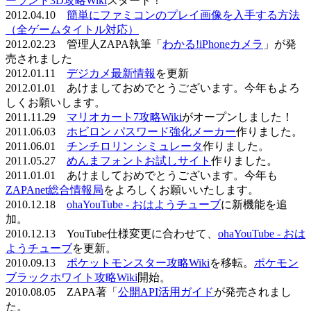
ーランド3D攻略Wiki
スタート！
2012.04.10
簡単にファミコンのプレイ画像を入手する方法
（全ゲームタイトル対応）
2012.02.23 管理人ZAPA執筆「
わかる!iPhoneカメラ
」が発
売されました
2012.01.11
デジカメ最新情報
を更新
2012.01.01 あけましておめでとうございます。今年もよろ
しくお願いします。
2011.11.29
マリオカート7攻略Wiki
がオープンしました！
2011.06.03
ホビロン パスワード強化メーカー
作りました。
2011.06.01
チンチロリン シミュレータ
作りました。
2011.05.27
めんまフォントお試しサイト
作りました。
2011.01.01 あけましておめでとうございます。今年も
ZAPAnet総合情報局
をよろしくお願いいたします。
2010.12.18
ohaYouTube - おはようチューブ
に新機能を追
加。
2010.12.13 YouTube仕様変更に合わせて、
ohaYouTube - おは
ようチューブ
を更新。
2010.09.13
ポケットモンスター攻略Wiki
を移転。
ポケモン
ブラックホワイト攻略Wiki
開始。
2010.08.05 ZAPA著「
公開API活用ガイド
が発売されまし
た。