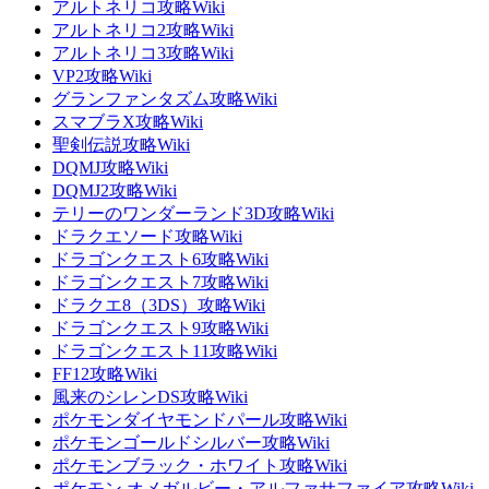
アルトネリコ攻略Wiki
アルトネリコ2攻略Wiki
アルトネリコ3攻略Wiki
VP2攻略Wiki
グランファンタズム攻略Wiki
スマブラX攻略Wiki
聖剣伝説攻略Wiki
DQMJ攻略Wiki
DQMJ2攻略Wiki
テリーのワンダーランド3D攻略Wiki
ドラクエソード攻略Wiki
ドラゴンクエスト6攻略Wiki
ドラゴンクエスト7攻略Wiki
ドラクエ8（3DS）攻略Wiki
ドラゴンクエスト9攻略Wiki
ドラゴンクエスト11攻略Wiki
FF12攻略Wiki
風来のシレンDS攻略Wiki
ポケモンダイヤモンドパール攻略Wiki
ポケモンゴールドシルバー攻略Wiki
ポケモンブラック・ホワイト攻略Wiki
ポケモン オメガルビー・アルファサファイア攻略Wiki