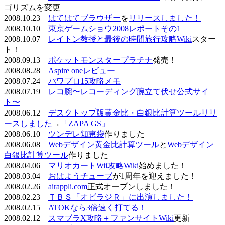
ゴリズムを変更
2008.10.23
はてはてブラウザー
を
リリースしました！
2008.10.10
東京ゲームショウ2008レポートその1
2008.10.07
レイトン教授と最後の時間旅行攻略Wiki
スター
ト！
2008.09.13
ポケットモンスタープラチナ
発売！
2008.08.28
Aspire oneレビュー
2008.07.24
パワプロ15攻略メモ
2008.07.19
レコ腕〜レコーディング腕立て伏せ公式サイ
ト〜
2008.06.12
デスクトップ版黄金比・白銀比計算ツールリリ
ースしました
→
「ZAPA GS」
2008.06.10
ツンデレ知恵袋
作りました
2008.06.08
Webデザイン黄金比計算ツール
と
Webデザイン
白銀比計算ツール
作りました
2008.04.06
マリオカートWii攻略Wiki
始めました！
2008.03.04
おはようチューブ
が1周年を迎えました！
2008.02.26
airappli.com
正式オープンしました！
2008.02.23
ＴＢＳ「オビラジＲ」に出演しました！
2008.02.15
ATOKなら3倍速く打てる！
2008.02.12
スマブラX攻略＋ファンサイトWiki
更新