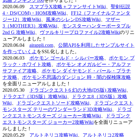
気曲ランキング100
を作りました！
2020.06.09
スマブラX攻略＋ファンサイトWiki
、
聖剣伝説
4・DS(COM)・HOM攻略Wiki
、
FF12（ファイナルファンタ
ジー12）攻略Wiki
、
風来のシレンDS攻略Wiki
、
マザー
3（MOTHER3）攻略Wiki
、
モンスターハンターポータブル
2nd G 攻略Wiki
、
ヴァルキリープロファイル2攻略Wiki
のリニ
ューアルしました！
2020.06.04
airappli.com
、
公開APIを利用したサンプルサイト
を作っていくよ
をSSL化しました。
2020.06.03
ポケモン ゴールド・シルバー攻略
、
ポケモン ブ
ラック・ホワイト攻略
、
ポケモン オメガルビー・アルファ
サファイア攻略
、
ポケモン ダイヤモンド・パール・プラチ
ナ攻略
、
ポケモン不思議のダンジョン 時・闇の探検隊攻略
を全面リニューアルしました！
2020.05.30
ドラゴンクエスト6 幻の大地(DS版) 攻略Wiki
、
ドラクエ7（3DS版）攻略Wiki
、
ドラクエ8（3DS版）攻略
Wiki
、
ドラゴンクエストソード攻略Wiki
、
ドラゴンクエスト
モンスターズ テリーのワンダーランド3D攻略Wiki
、
ドラゴ
ンクエストモンスターズ ジョーカー攻略Wiki
、
ドラゴンク
エストモンスターズ ジョーカー2攻略Wiki
を全面リニューア
ルしました！
2020.05.29
アルトネリコ攻略Wiki
、
アルトネリコ2攻略