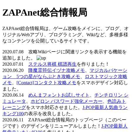
ZAPAnet総合情報局
ZAPAnet総合情報局は、ゲーム攻略をメインに、ブログ、オ
リジナルWebアプリ、プログラミング、Wikiなど、多種多様
なコンテンツを公開しているサイトです。
2020.07.08 攻略Wikiページに関連リンクを表示する機能を
追加しました。
2020.07.01
ステルス将棋 棋譜再生
を作りました！
2020.06.20
降魔霊符伝イヅナ攻略メモ
、
マジカルバケーシ
ョン 5つの星がならぶとき攻略メモ
、
ロストマジック攻略
メモ
、
[Contact]コンタクト攻略メモ
をスマホデザイン対応し
ました。
2020.06.14
めんまフォントお試しサイト
、
チンチロリン シ
ミュレータ
、
ホビロン パスワード強化メーカー
、
色読みト
レーニング
をスマホ対応させました。
J-POP最新人気曲ラン
キング100
の表示を改良しました。
2020.06.11 ZAPAnet総合情報局のトップページ（このペー
ジです）のデザインをリニューアルしました！
J-POP最新人