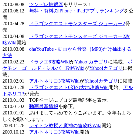
2010.08.08
ツンデレ抽選器
をリリース！
2010.06.12
無料・有料のiPhone・iPadアプリランキング
を公
開
2010.04.28
ドラゴンクエストモンスターズ ジョーカー2
発
売
2010.04.08
ドラゴンクエストモンスターズ ジョーカー2攻
略Wiki
開始
2010.03.08
ohaYouTube - 動画から音楽（MP3)だけ抽出する
方法
2010.02.23
ドラクエ6攻略Wiki
が
Yahoo!カテゴリ
に掲載。
ポ
ケモン ゴールド・シルバー攻略Wiki
が
Yahoo!カテゴリ
に掲
載。
2010.02.01
アルトネリコ3攻略Wiki
が
Yahoo!カテゴリ
に掲載
2010.01.28
ドラゴンクエスト6幻の大地攻略Wiki
開始、
アル
トネリコ3
が発売
2010.01.03 TOPページにブログ最新記事を表示。
2010.01.02
動画最新情報
を修正。
2010.01.01 あけましておめでとうございます。今年もよろ
しくお願いします。
2009.11.26
レイトン教授と魔神の笛攻略Wiki
開始
2009.10.13
アルトネリコ3攻略Wiki
開始