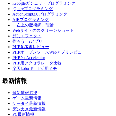
iGoogleガジェットプログラミング
jQueryプログラミング
ActionScript3.0プログラミング
AIRプログラミング
「左上の魔術師」理論
Webサイトのスクリーンショット
顔にエフェクト
作ろう！iアプリ
PHP参考書レビュー
PHPオープンソースWebアプリレビュー
PHPとeAccelerator
PHP用アクセラレータ比較
楽天kobo Touch活用メモ
最新情報
最新情報TOP
ゲーム最新情報
ケータイ最新情報
デジカメ最新情報
PC最新情報