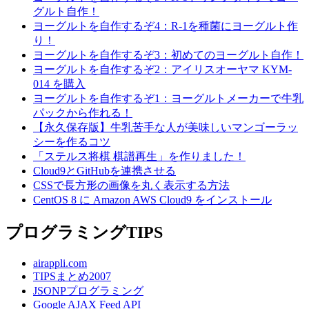
グルト自作！
ヨーグルトを自作するぞ4：R-1を種菌にヨーグルト作
り！
ヨーグルトを自作するぞ3：初めてのヨーグルト自作！
ヨーグルトを自作するぞ2：アイリスオーヤマ KYM-
014 を購入
ヨーグルトを自作するぞ1：ヨーグルトメーカーで牛乳
パックから作れる！
【永久保存版】牛乳苦手な人が美味しいマンゴーラッ
シーを作るコツ
「ステルス将棋 棋譜再生」を作りました！
Cloud9とGitHubを連携させる
CSSで長方形の画像を丸く表示する方法
CentOS 8 に Amazon AWS Cloud9 をインストール
プログラミングTIPS
airappli.com
TIPSまとめ2007
JSONPプログラミング
Google AJAX Feed API