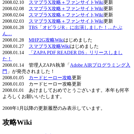
2008.02.10
スマブラX攻略＋ファンサイトWiki
更新
2008.02.08
スマブラX攻略＋ファンサイトWiki
更新
2008.02.04
スマブラX攻略＋ファンサイトWiki
更新
2008.02.03
スマブラX攻略＋ファンサイトWiki
更新
2008.01.28
TBS「オビラジR」に出演しました！…たぶ
ん…
2008.01.28
MHP2G攻略Wiki
はじめました
2008.01.27
スマブラX攻略Wiki
はじめました
2008.01.14
「ZAPA PDF READER DS」リリースしまし
た！
2008.01.14 管理人ZAPA執筆「
Adobe AIRプログラミング入
門
」が発売されました！
2008.01.05
カードヒーロー攻略
更新
2008.01.03 カードヒーロー攻略更新
2008.01.01 あけましておめでとうございます。本年も何卒
よろしくお願いいたします。
2008年1月以降の更新履歴のみ表示しています。
攻略Wiki