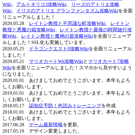
Wiki
、
アルトネリコ3攻略Wiki
、
リーズのアトリエ攻略
Wiki
、
イリスのアトリエ グランファンタズム攻略Wiki
を全面
リニューアルしました！
2020.05.28
レイトン教授と不思議な町攻略Wiki
、
レイトン
教授と悪魔の箱攻略Wiki
、
レイトン教授と最後の時間旅行攻
略Wiki
、
レイトン教授と魔神の笛攻略Wiki
を全面リニューア
ルしました！SSL化も実施しています。
2020.05.25
ドラゴンクエスト9攻略Wiki
を全面リニューアル
しました！
2020.05.21
マリオカートWii攻略Wiki
と
マリオカート7攻略
Wiki
を全面リニューアルしました！スマホから見やすいよう
になりました。
2020.01.01 あけましておめでとうございます。本年もよろ
しくお願いします。
2019.01.01 あけましておめでとうございます。本年もよろ
しくお願いします。
2018.05.17
認知症予防！色読みトレーニング
を作成
2018.01.01 あけましておめでとうございます。本年もよろ
しくお願いします。
2017.06.28
ゲーム最新情報
を更新。
2017.05.19 デザイン変更しました。