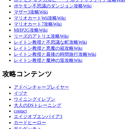
ポケモン不思議のダンジョン攻略Wiki
マザー3攻略Wiki
マリオカートWii攻略Wiki
マリオカート7攻略Wiki
MHP2G攻略Wiki
リーズのアトリエ攻略Wiki
レイトン教授と不思議な町攻略Wiki
レイトン教授と悪魔の箱攻略Wiki
レイトン教授と最後の時間旅行攻略Wiki
レイトン教授と魔神の笛攻略Wiki
攻略コンテンツ
アドベンチャープレイヤー
イヅナ
ウイニングイレブン
大人のDSトレーニング
contact
エイジオブエンパイア3
カードヒーロー
サルゲッチュ