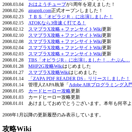
2008.03.04
おはようチューブ
が1周年を迎えました！
2008.02.26
airappli.com
正式オープンしました！
2008.02.23
ＴＢＳ「オビラジＲ」に出演しました！
2008.02.15
ATOKなら3倍速く打てる！
2008.02.12
スマブラX攻略＋ファンサイトWiki
更新
2008.02.10
スマブラX攻略＋ファンサイトWiki
更新
2008.02.08
スマブラX攻略＋ファンサイトWiki
更新
2008.02.04
スマブラX攻略＋ファンサイトWiki
更新
2008.02.03
スマブラX攻略＋ファンサイトWiki
更新
2008.01.28
TBS「オビラジR」に出演しました！…たぶん…
2008.01.28
MHP2G攻略Wiki
はじめました
2008.01.27
スマブラX攻略Wiki
はじめました
2008.01.14
「ZAPA PDF READER DS」リリースしました！
2008.01.14 管理人ZAPA執筆「
Adobe AIRプログラミング入
2008.01.05
カードヒーロー攻略
更新
2008.01.03 カードヒーロー攻略更新
2008.01.01 あけましておめでとうございます。本年も何
2008年1月以降の更新履歴のみ表示しています。
攻略Wiki