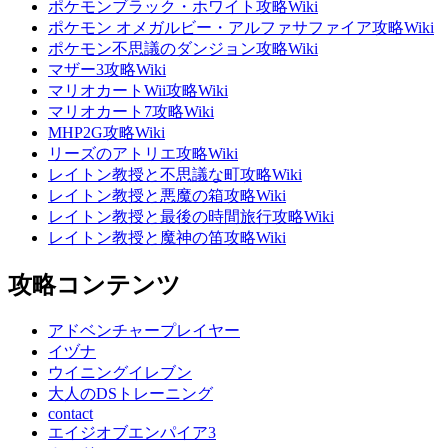
ポケモンブラック・ホワイト攻略Wiki
ポケモン オメガルビー・アルファサファイア攻略Wiki
ポケモン不思議のダンジョン攻略Wiki
マザー3攻略Wiki
マリオカートWii攻略Wiki
マリオカート7攻略Wiki
MHP2G攻略Wiki
リーズのアトリエ攻略Wiki
レイトン教授と不思議な町攻略Wiki
レイトン教授と悪魔の箱攻略Wiki
レイトン教授と最後の時間旅行攻略Wiki
レイトン教授と魔神の笛攻略Wiki
攻略コンテンツ
アドベンチャープレイヤー
イヅナ
ウイニングイレブン
大人のDSトレーニング
contact
エイジオブエンパイア3