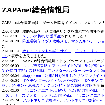
ZAPAnet総合情報局
ZAPAnet総合情報局は、ゲーム攻略をメインに、ブログ、
2020.07.08 攻略Wikiページに関連リンクを表示する機能
2020.07.01
ステルス将棋 棋譜再生
を作りました！
2020.06.20
降魔霊符伝イヅナ攻略メモ
、
マジカルバケーショ
た。
2020.06.14
めんまフォントお試しサイト
、
チンチロリン シ
100
の表示を改良しました。
2020.06.11 ZAPAnet総合情報局のトップページ（こ
2020.06.09
スマブラX攻略＋ファンサイトWiki
、
聖剣伝説4・D
3（MOTHER3）攻略Wiki
、
モンスターハンターポータブル 2nd 
2020.06.04
airappli.com
、
公開APIを利用したサンプルサイト
2020.06.03
ポケモン ゴールド・シルバー攻略
、
ポケモン ブ
略
、
ポケモン不思議のダンジョン 時・闇の探検隊攻略
を全面
2020.05.30
ドラゴンクエスト6 幻の大地(DS版) 攻略Wiki
、
ド
ーズ テリーのワンダーランド3D攻略Wiki
、
ドラゴンクエストモ
2020.05.29
アルトネリコ攻略Wiki
、
アルトネリコ2攻略Wiki