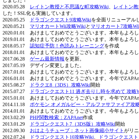
しました！
2020.05.28
レイトン教授と不思議な町攻略Wiki
、
レイトン教
した！SSL化も実施しています。
2020.05.25
ドラゴンクエスト9攻略Wiki
を全面リニューアル
2020.05.21
マリオカートWii攻略Wiki
と
マリオカート7攻略Wik
2020.01.01 あけましておめでとうございます。本年もよ
2019.01.01 あけましておめでとうございます。本年もよ
2018.05.17
認知症予防！色読みトレーニング
を作成
2018.01.01 あけましておめでとうございます。本年もよ
2017.06.28
ゲーム最新情報
を更新。
2017.05.19 デザイン変更しました。
2017.01.01 あけましておめでとうございます。本年もよ
2016.01.01 あけましておめでとうございます。今年でZAP
2015.08.27
ドラクエ8（3DS）攻略Wiki
開始
2015.07.27
ドラゴンクエスト11 過ぎ去りし時を求めて 攻略Wi
2015.01.01 あけましておめでとうございます。今年でZAP
2014.11.18
ポケモン オメガルビー・アルファサファイア攻略W
2014.01.01 あけましておめでとうございます。今年もよ
2013.02.29
PHP関数検索：ZAPAnet
作成
2013.01.29
ドラゴンクエスト7（3DS版）攻略Wiki
開始
2012.09.30
おはようチューブ：ネット画像縮小サイト
がリニ
2012.07.24
ドラゴンクエスト10攻略Wiki
、
ドラゴンクエスト11