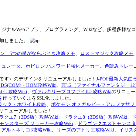
オリジナルWebアプリ、プログラミング、Wikiなど、多種多様
を追加しました。
ン 5つの星がならぶとき攻略メモ
、
ロストマジック攻略メモ
ミュレータ
、
ホビロン パスワード強化メーカー
、
色読みトレー
のページです）のデザインをリニューアルしました！
J-POP最新人気曲
S(COM)・HOM攻略Wiki
、
FF12（ファイナルファンタジー12）
G 攻略Wiki
、
ヴァルキリープロファイル2攻略Wiki
のリニュー
を作っていくよ
をSSL化しました。
ラック・ホワイト攻略
、
ポケモン オメガルビー・アルファサフ
リニューアルしました！
ラクエ7（3DS版）攻略Wiki
、
ドラクエ8（3DS版）攻略Wiki
、
ンスターズ ジョーカー攻略Wiki
、
ドラゴンクエストモンスター
、
アルトネリコ3攻略Wiki
、
リーズのアトリエ攻略Wiki
、
イリス