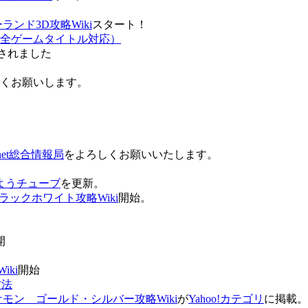
ンド3D攻略Wiki
スタート！
全ゲームタイトル対応）
されました
ろしくお願いします。
net総合情報局
をよろしくお願いいたします。
 おはようチューブ
を更新。
ラックホワイト攻略Wiki
開始。
。
開
ki
開始
方法
ケモン ゴールド・シルバー攻略Wiki
が
Yahoo!カテゴリ
に掲載。