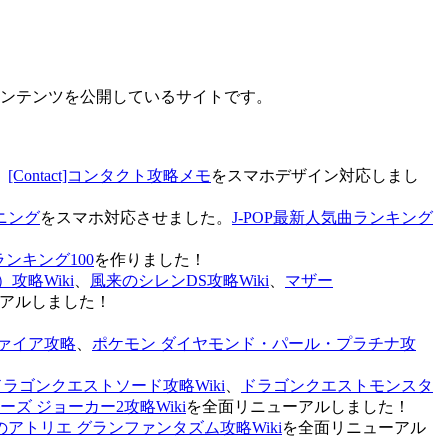
なコンテンツを公開しているサイトです。
、
[Contact]コンタクト攻略メモ
をスマホデザイン対応しまし
ニング
をスマホ対応させました。
J-POP最新人気曲ランキング
ランキング100
を作りました！
攻略Wiki
、
風来のシレンDS攻略Wiki
、
マザー
アルしました！
ァイア攻略
、
ポケモン ダイヤモンド・パール・プラチナ攻
ドラゴンクエストソード攻略Wiki
、
ドラゴンクエストモンスタ
ズ ジョーカー2攻略Wiki
を全面リニューアルしました！
のアトリエ グランファンタズム攻略Wiki
を全面リニューアル