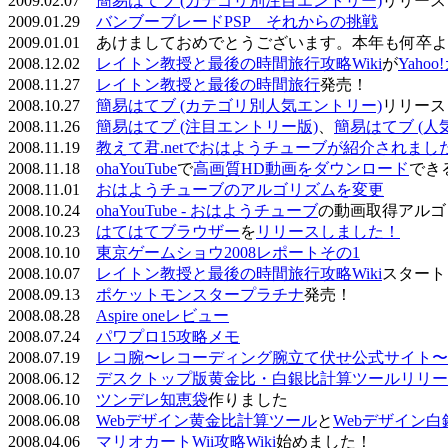
2009.02.07
簡易はてブ (カテゴリ別注目エントリー)
リリース
2009.01.29
バンブーブレードPSP それからの挑戦
2009.01.01 あけましておめでとうございます。本年も何
2008.12.02
レイトン教授と最後の時間旅行攻略Wiki
が
Yaho
2008.11.27
レイトン教授と最後の時間旅行
発売！
2008.10.27
簡易はてブ (カテゴリ別人気エントリー)
リリース
2008.11.26
簡易はてブ (注目エントリー版)
、
簡易はてブ (人
2008.11.19
教えて君.netでおはようチューブが紹介されまし
2008.11.18
ohaYouTube
で
高画質HD動画をダウンロード
でき
2008.11.01
おはようチューブのアルゴリズムを変更
2008.10.24
ohaYouTube - おはようチューブ
の動画取得アルゴ
2008.10.23
はてはてブラウザー
を
リリースしました！
2008.10.10
東京ゲームショウ2008レポートその1
2008.10.07
レイトン教授と最後の時間旅行攻略Wiki
スタート
2008.09.13
ポケットモンスタープラチナ
発売！
2008.08.28
Aspire oneレビュー
2008.07.24
パワプロ15攻略メモ
2008.07.19
レコ腕〜レコーディング腕立て伏せ公式サイト〜
2008.06.12
デスクトップ版黄金比・白銀比計算ツールリリー
2008.06.10
ツンデレ知恵袋
作りました
2008.06.08
Webデザイン黄金比計算ツール
と
Webデザイン
2008.04.06
マリオカートWii攻略Wiki
始めました！