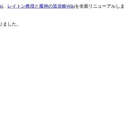
i
、
レイトン教授と魔神の笛攻略Wiki
を全面リニューアルしま
りました。