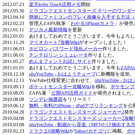
2012.07.23
楽天kobo Touch活用メモ
開始
2012.05.30
ドラゴンクエストモンスターズ テリーのワンダーラ
2012.04.10
簡単にファミコンのプレイ画像を入手する方法（
2012.02.23 管理人ZAPA執筆「
わかる!iPhoneカメラ
」が発売
2012.01.11
デジカメ最新情報
を更新
2012.01.01 あけましておめでとうございます。今年もよ
2011.11.29
マリオカート7攻略Wiki
がオープンしました！
2011.06.03
ホビロン パスワード強化メーカー
作りました。
2011.06.01
チンチロリン シミュレータ
作りました。
2011.05.27
めんまフォントお試しサイト
作りました。
2011.01.01 あけましておめでとうございます。今年も
ZAPA
2010.12.18
ohaYouTube - おはようチューブ
に新機能を追加。
2010.12.13 YouTube仕様変更に合わせて、
ohaYouTube -
2010.09.13
ポケットモンスター攻略Wiki
を移転。
ポケモンブ
2010.08.05 ZAPA著「
公開API活用ガイド
が発売されました
2010.08.08
ツンデレ抽選器
をリリース！
2010.06.12
無料・有料のiPhone・iPadアプリランキング
を公
2010.04.28
ドラゴンクエストモンスターズ ジョーカー2
発売
2010.04.08
ドラゴンクエストモンスターズ ジョーカー2攻略Wi
2010.03.08
ohaYouTube - 動画から音楽（MP3)だけ抽出する
2010.02.23
ドラクエ6攻略Wiki
が
Yahoo!カテゴリ
に掲載。
ポ