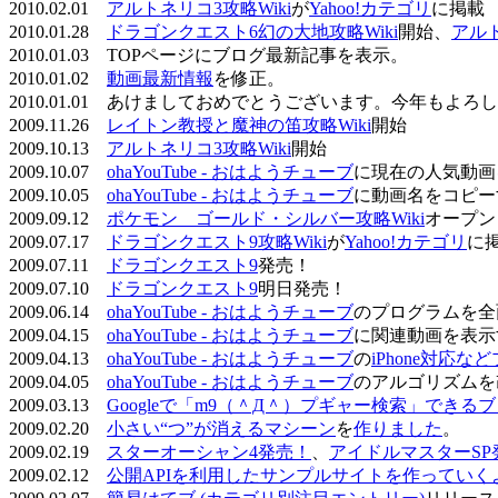
2010.02.01
アルトネリコ3攻略Wiki
が
Yahoo!カテゴリ
に掲載
2010.01.28
ドラゴンクエスト6幻の大地攻略Wiki
開始、
アル
2010.01.03 TOPページにブログ最新記事を表示。
2010.01.02
動画最新情報
を修正。
2010.01.01 あけましておめでとうございます。今年もよ
2009.11.26
レイトン教授と魔神の笛攻略Wiki
開始
2009.10.13
アルトネリコ3攻略Wiki
開始
2009.10.07
ohaYouTube - おはようチューブ
に現在の人気動画
2009.10.05
ohaYouTube - おはようチューブ
に動画名をコピー
2009.09.12
ポケモン ゴールド・シルバー攻略Wiki
オープン
2009.07.17
ドラゴンクエスト9攻略Wiki
が
Yahoo!カテゴリ
に
2009.07.11
ドラゴンクエスト9
発売！
2009.07.10
ドラゴンクエスト9
明日発売！
2009.06.14
ohaYouTube - おはようチューブ
のプログラムを全
2009.04.15
ohaYouTube - おはようチューブ
に関連動画を表示
2009.04.13
ohaYouTube - おはようチューブ
の
iPhone対応
2009.04.05
ohaYouTube - おはようチューブ
のアルゴリズムを
2009.03.13
Googleで「m9（＾Д＾）プギャー検索」できる
2009.02.20
小さい“つ”が消えるマシーン
を
作りました
。
2009.02.19
スターオーシャン4発売！
、
アイドルマスターSP
2009.02.12
公開APIを利用したサンプルサイトを作っていく