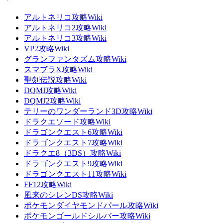
アルトネリコ攻略Wiki
アルトネリコ2攻略Wiki
アルトネリコ3攻略Wiki
VP2攻略Wiki
グランファンタズム攻略Wiki
スマブラX攻略Wiki
聖剣伝説攻略Wiki
DQMJ攻略Wiki
DQMJ2攻略Wiki
テリーのワンダーランド3D攻略Wiki
ドラクエソード攻略Wiki
ドラゴンクエスト6攻略Wiki
ドラゴンクエスト7攻略Wiki
ドラクエ8（3DS）攻略Wiki
ドラゴンクエスト9攻略Wiki
ドラゴンクエスト11攻略Wiki
FF12攻略Wiki
風来のシレンDS攻略Wiki
ポケモンダイヤモンドパール攻略Wiki
ポケモンゴールドシルバー攻略Wiki