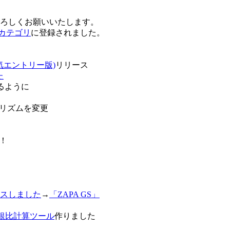
卒よろしくお願いいたします。
o!カテゴリ
に登録されました。
気エントリー版)
リリース
た
るように
リズムを変更
！
スしました
→
「ZAPA GS」
白銀比計算ツール
作りました