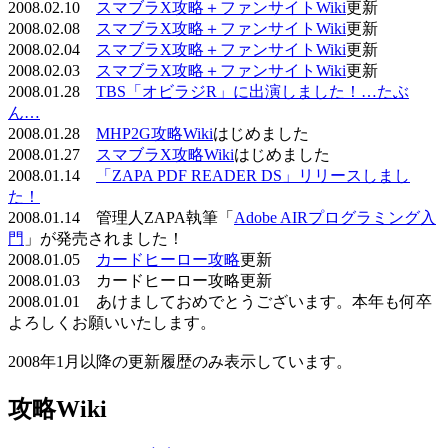
2008.02.10
スマブラX攻略＋ファンサイトWiki
更新
2008.02.08
スマブラX攻略＋ファンサイトWiki
更新
2008.02.04
スマブラX攻略＋ファンサイトWiki
更新
2008.02.03
スマブラX攻略＋ファンサイトWiki
更新
2008.01.28
TBS「オビラジR」に出演しました！…たぶ
ん…
2008.01.28
MHP2G攻略Wiki
はじめました
2008.01.27
スマブラX攻略Wiki
はじめました
2008.01.14
「ZAPA PDF READER DS」リリースしまし
た！
2008.01.14 管理人ZAPA執筆「
Adobe AIRプログラミング入
門
」が発売されました！
2008.01.05
カードヒーロー攻略
更新
2008.01.03 カードヒーロー攻略更新
2008.01.01 あけましておめでとうございます。本年も何卒
よろしくお願いいたします。
2008年1月以降の更新履歴のみ表示しています。
攻略Wiki