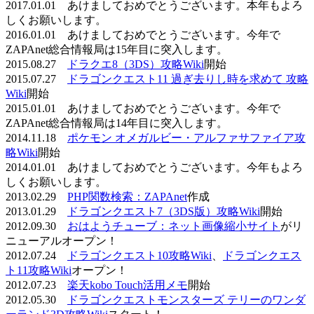
2017.01.01 あけましておめでとうございます。本年もよろ
しくお願いします。
2016.01.01 あけましておめでとうございます。今年で
ZAPAnet総合情報局は15年目に突入します。
2015.08.27
ドラクエ8（3DS）攻略Wiki
開始
2015.07.27
ドラゴンクエスト11 過ぎ去りし時を求めて 攻略
Wiki
開始
2015.01.01 あけましておめでとうございます。今年で
ZAPAnet総合情報局は14年目に突入します。
2014.11.18
ポケモン オメガルビー・アルファサファイア攻
略Wiki
開始
2014.01.01 あけましておめでとうございます。今年もよろ
しくお願いします。
2013.02.29
PHP関数検索：ZAPAnet
作成
2013.01.29
ドラゴンクエスト7（3DS版）攻略Wiki
開始
2012.09.30
おはようチューブ：ネット画像縮小サイト
がリ
ニューアルオープン！
2012.07.24
ドラゴンクエスト10攻略Wiki
、
ドラゴンクエス
ト11攻略Wiki
オープン！
2012.07.23
楽天kobo Touch活用メモ
開始
2012.05.30
ドラゴンクエストモンスターズ テリーのワンダ