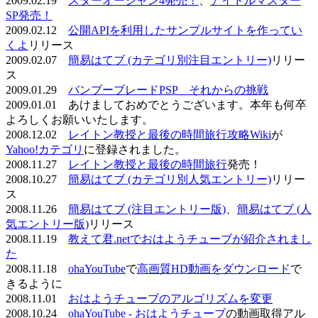
2009.02.19
スターオーシャン4発売！
、
アイドルマスター
SP発売！
2009.02.12
公開APIを利用したサンプルサイトを作ってい
くよ
リリース
2009.02.07
簡易はてブ (カテゴリ別注目エントリー)
リリー
ス
2009.01.29
バンブーブレードPSP それからの挑戦
2009.01.01 あけましておめでとうございます。本年も何卒
よろしくお願いいたします。
2008.12.02
レイトン教授と最後の時間旅行攻略Wiki
が
Yahoo!カテゴリ
に登録されました。
2008.11.27
レイトン教授と最後の時間旅行
発売！
2008.10.27
簡易はてブ (カテゴリ別人気エントリー)
リリー
ス
2008.11.26
簡易はてブ (注目エントリー版)
、
簡易はてブ (人
気エントリー版)
リリース
2008.11.19
教えて君.netでおはようチューブが紹介されまし
た
2008.11.18
ohaYouTube
で
高画質HD動画をダウンロード
で
きるように
2008.11.01
おはようチューブのアルゴリズムを変更
2008.10.24
ohaYouTube - おはようチューブ
の動画取得アル