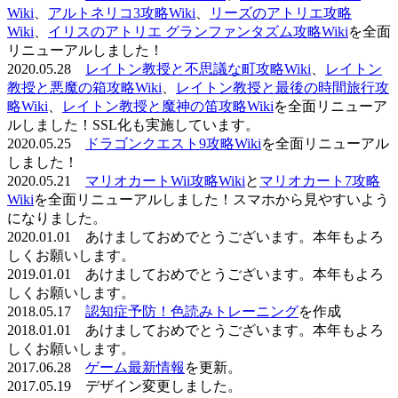
Wiki
、
アルトネリコ3攻略Wiki
、
リーズのアトリエ攻略
Wiki
、
イリスのアトリエ グランファンタズム攻略Wiki
を全面
リニューアルしました！
2020.05.28
レイトン教授と不思議な町攻略Wiki
、
レイトン
教授と悪魔の箱攻略Wiki
、
レイトン教授と最後の時間旅行攻
略Wiki
、
レイトン教授と魔神の笛攻略Wiki
を全面リニューア
ルしました！SSL化も実施しています。
2020.05.25
ドラゴンクエスト9攻略Wiki
を全面リニューアル
しました！
2020.05.21
マリオカートWii攻略Wiki
と
マリオカート7攻略
Wiki
を全面リニューアルしました！スマホから見やすいよう
になりました。
2020.01.01 あけましておめでとうございます。本年もよろ
しくお願いします。
2019.01.01 あけましておめでとうございます。本年もよろ
しくお願いします。
2018.05.17
認知症予防！色読みトレーニング
を作成
2018.01.01 あけましておめでとうございます。本年もよろ
しくお願いします。
2017.06.28
ゲーム最新情報
を更新。
2017.05.19 デザイン変更しました。