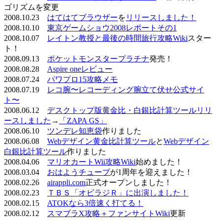
ゴリズムを変更
2008.10.23
はてはてブラウザー
を
リリースしました！
2008.10.10
東京ゲームショウ2008レポートその1
2008.10.07
レイトン教授と最後の時間旅行攻略Wiki
スター
ト！
2008.09.13
ポケットモンスタープラチナ
発売！
2008.08.28
Aspire oneレビュー
2008.07.24
パワプロ15攻略メモ
2008.07.19
レコ腕〜レコーディング腕立て伏せ公式サイ
ト〜
2008.06.12
デスクトップ版黄金比・白銀比計算ツールリリ
ースしました
→
「ZAPA GS」
2008.06.10
ツンデレ知恵袋
作りました
2008.06.08
Webデザイン黄金比計算ツール
と
Webデザイン
白銀比計算ツール
作りました
2008.04.06
マリオカートWii攻略Wiki
始めました！
2008.03.04
おはようチューブ
が1周年を迎えました！
2008.02.26
airappli.com
正式オープンしました！
2008.02.23
ＴＢＳ「オビラジＲ」に出演しました！
2008.02.15
ATOKなら3倍速く打てる！
2008.02.12
スマブラX攻略＋ファンサイトWiki
更新