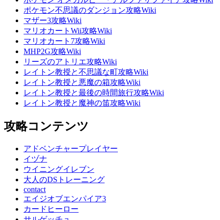
ポケモン不思議のダンジョン攻略Wiki
マザー3攻略Wiki
マリオカートWii攻略Wiki
マリオカート7攻略Wiki
MHP2G攻略Wiki
リーズのアトリエ攻略Wiki
レイトン教授と不思議な町攻略Wiki
レイトン教授と悪魔の箱攻略Wiki
レイトン教授と最後の時間旅行攻略Wiki
レイトン教授と魔神の笛攻略Wiki
攻略コンテンツ
アドベンチャープレイヤー
イヅナ
ウイニングイレブン
大人のDSトレーニング
contact
エイジオブエンパイア3
カードヒーロー
サルゲッチュ