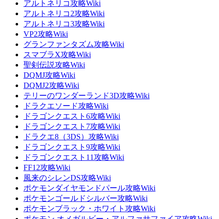
アルトネリコ攻略Wiki
アルトネリコ2攻略Wiki
アルトネリコ3攻略Wiki
VP2攻略Wiki
グランファンタズム攻略Wiki
スマブラX攻略Wiki
聖剣伝説攻略Wiki
DQMJ攻略Wiki
DQMJ2攻略Wiki
テリーのワンダーランド3D攻略Wiki
ドラクエソード攻略Wiki
ドラゴンクエスト6攻略Wiki
ドラゴンクエスト7攻略Wiki
ドラクエ8（3DS）攻略Wiki
ドラゴンクエスト9攻略Wiki
ドラゴンクエスト11攻略Wiki
FF12攻略Wiki
風来のシレンDS攻略Wiki
ポケモンダイヤモンドパール攻略Wiki
ポケモンゴールドシルバー攻略Wiki
ポケモンブラック・ホワイト攻略Wiki
ポケモン オメガルビー・アルファサファイア攻略Wiki