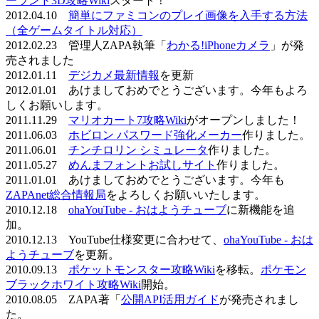
ーランド3D攻略Wiki
スタート！
2012.04.10
簡単にファミコンのプレイ画像を入手する方法
（全ゲームタイトル対応）
2012.02.23 管理人ZAPA執筆「
わかる!iPhoneカメラ
」が発
売されました
2012.01.11
デジカメ最新情報
を更新
2012.01.01 あけましておめでとうございます。今年もよろ
しくお願いします。
2011.11.29
マリオカート7攻略Wiki
がオープンしました！
2011.06.03
ホビロン パスワード強化メーカー
作りました。
2011.06.01
チンチロリン シミュレータ
作りました。
2011.05.27
めんまフォントお試しサイト
作りました。
2011.01.01 あけましておめでとうございます。今年も
ZAPAnet総合情報局
をよろしくお願いいたします。
2010.12.18
ohaYouTube - おはようチューブ
に新機能を追
加。
2010.12.13 YouTube仕様変更に合わせて、
ohaYouTube - おは
ようチューブ
を更新。
2010.09.13
ポケットモンスター攻略Wiki
を移転。
ポケモン
ブラックホワイト攻略Wiki
開始。
2010.08.05 ZAPA著「
公開API活用ガイド
が発売されまし
た。