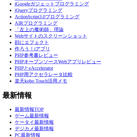
iGoogleガジェットプログラミング
jQueryプログラミング
ActionScript3.0プログラミング
AIRプログラミング
「左上の魔術師」理論
Webサイトのスクリーンショット
顔にエフェクト
作ろう！iアプリ
PHP参考書レビュー
PHPオープンソースWebアプリレビュー
PHPとeAccelerator
PHP用アクセラレータ比較
楽天kobo Touch活用メモ
最新情報
最新情報TOP
ゲーム最新情報
ケータイ最新情報
デジカメ最新情報
PC最新情報