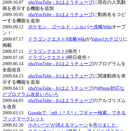
2009.10.07
ohaYouTube - おはようチューブ
に現在の人気動
画を表示する機能を追加
2009.10.05
ohaYouTube - おはようチューブ
に動画名をコピ
ーする機能を追加
2009.09.12
ポケモン ゴールド・シルバー攻略Wiki
オープ
ン！
2009.07.17
ドラゴンクエスト9攻略Wiki
が
Yahoo!カテゴリ
に
掲載
2009.07.11
ドラゴンクエスト9
発売！
2009.07.10
ドラゴンクエスト9
明日発売！
2009.06.14
ohaYouTube - おはようチューブ
のプログラムを
全面改良
2009.04.15
ohaYouTube - おはようチューブ
に関連動画を表
示する機能を追加
2009.04.13
ohaYouTube - おはようチューブ
の
iPhone対応な
どプログラム改良いろいろ
2009.04.05
ohaYouTube - おはようチューブ
のアルゴリズム
を改良
2009.03.13
Googleで「m9（＾Д＾）プギャー検索」できる
ブックマークレット
2009.02.20
小さい“つ”が消えるマシーン
を
作りました
。