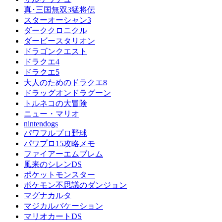
真･三国無双3猛将伝
スターオーシャン3
ダーククロニクル
ダービースタリオン
ドラゴンクエスト
ドラクエ4
ドラクエ5
大人のためのドラクエ8
ドラッグオンドラグーン
トルネコの大冒険
ニュー・マリオ
nintendogs
パワフルプロ野球
パワプロ15攻略メモ
ファイアーエムブレム
風来のシレンDS
ポケットモンスター
ポケモン不思議のダンジョン
マグナカルタ
マジカルバケーション
マリオカートDS