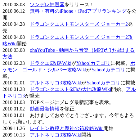
2010.08.08
ツンデレ抽選器
をリリース！
2010.06.12
無料・有料のiPhone・iPadアプリランキング
を公
開
2010.04.28
ドラゴンクエストモンスターズ ジョーカー2
発
売
2010.04.08
ドラゴンクエストモンスターズ ジョーカー2攻
略Wiki
開始
2010.03.08
ohaYouTube - 動画から音楽（MP3)だけ抽出する
方法
2010.02.23
ドラクエ6攻略Wiki
が
Yahoo!カテゴリ
に掲載。
ポ
ケモン ゴールド・シルバー攻略Wiki
が
Yahoo!カテゴリ
に掲
載。
2010.02.01
アルトネリコ3攻略Wiki
が
Yahoo!カテゴリ
に掲載
2010.01.28
ドラゴンクエスト6幻の大地攻略Wiki
開始、
アル
トネリコ3
が発売
2010.01.03 TOPページにブログ最新記事を表示。
2010.01.02
動画最新情報
を修正。
2010.01.01 あけましておめでとうございます。今年もよろ
しくお願いします。
2009.11.26
レイトン教授と魔神の笛攻略Wiki
開始
2009.10.13
アルトネリコ3攻略Wiki
開始