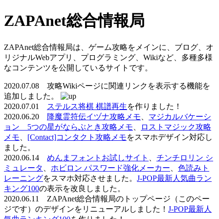
ZAPAnet総合情報局
ZAPAnet総合情報局は、ゲーム攻略をメインに、ブログ、オ
リジナルWebアプリ、プログラミング、Wikiなど、多種多様
なコンテンツを公開しているサイトです。
2020.07.08 攻略Wikiページに関連リンクを表示する機能を
追加しました。
2020.07.01
ステルス将棋 棋譜再生
を作りました！
2020.06.20
降魔霊符伝イヅナ攻略メモ
、
マジカルバケーシ
ョン 5つの星がならぶとき攻略メモ
、
ロストマジック攻略
メモ
、
[Contact]コンタクト攻略メモ
をスマホデザイン対応し
ました。
2020.06.14
めんまフォントお試しサイト
、
チンチロリン シ
ミュレータ
、
ホビロン パスワード強化メーカー
、
色読みト
レーニング
をスマホ対応させました。
J-POP最新人気曲ラン
キング100
の表示を改良しました。
2020.06.11 ZAPAnet総合情報局のトップページ（このペー
ジです）のデザインをリニューアルしました！
J-POP最新人