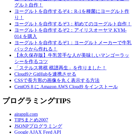
グルト自作！
ヨーグルトを自作するぞ4：R-1を種菌にヨーグルト作
り！
ヨーグルトを自作するぞ3：初めてのヨーグルト自作！
ヨーグルトを自作するぞ2：アイリスオーヤマ KYM-
014 を購入
ヨーグルトを自作するぞ1：ヨーグルトメーカーで牛乳
パックから作れる！
【永久保存版】牛乳苦手な人が美味しいマンゴーラッ
シーを作るコツ
「ステルス将棋 棋譜再生」を作りました！
Cloud9とGitHubを連携させる
CSSで長方形の画像を丸く表示する方法
CentOS 8 に Amazon AWS Cloud9 をインストール
プログラミングTIPS
airappli.com
TIPSまとめ2007
JSONPプログラミング
Google AJAX Feed API