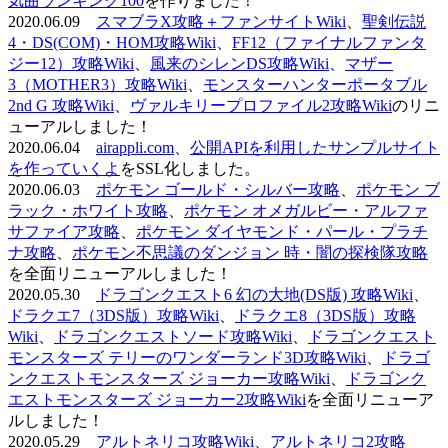
気曲ランキング100
を作りました！
2020.06.09
スマブラX攻略＋ファンサイトWiki
、
聖剣伝説
4・DS(COM)・HOM攻略Wiki
、
FF12（ファイナルファンタ
ジー12）攻略Wiki
、
風来のシレンDS攻略Wiki
、
マザー
3（MOTHER3）攻略Wiki
、
モンスターハンターポータブル
2nd G 攻略Wiki
、
ヴァルキリープロファイル2攻略Wiki
のリニ
ューアルしました！
2020.06.04
airappli.com
、
公開APIを利用したサンプルサイト
を作っていくよ
をSSL化しました。
2020.06.03
ポケモン ゴールド・シルバー攻略
、
ポケモン ブ
ラック・ホワイト攻略
、
ポケモン オメガルビー・アルファ
サファイア攻略
、
ポケモン ダイヤモンド・パール・プラチ
ナ攻略
、
ポケモン不思議のダンジョン 時・闇の探検隊攻略
を全面リニューアルしました！
2020.05.30
ドラゴンクエスト6 幻の大地(DS版) 攻略Wiki
、
ドラクエ7（3DS版）攻略Wiki
、
ドラクエ8（3DS版）攻略
Wiki
、
ドラゴンクエストソード攻略Wiki
、
ドラゴンクエスト
モンスターズ テリーのワンダーランド3D攻略Wiki
、
ドラゴ
ンクエストモンスターズ ジョーカー攻略Wiki
、
ドラゴンク
エストモンスターズ ジョーカー2攻略Wiki
を全面リニューア
ルしました！
2020.05.29
アルトネリコ攻略Wiki
、
アルトネリコ2攻略