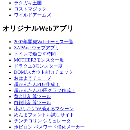
ラクガキ王国
ロストマジック
ワイルドアームズ
オリジナルWebアプリ
2007年開発Webサービス一覧
ZAPAnetウェブアプリ
トイレで過ごす時間
MOTHER3モンスター度
ドラクエ8モンスター度
DQMJスカウト能力チェック
おはようチューブ
超かんたんPDF作成！
超かんたん3D円グラフ作成！
黄金比計算ツール
白銀比計算ツール
小さい“つ”が消えるマシーン
めんまフォントお試しサイト
チンチロリン シミュレータ
ホビロン パスワード強化メーカー