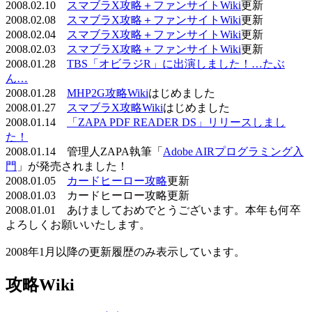
2008.02.10
スマブラX攻略＋ファンサイトWiki
更新
2008.02.08
スマブラX攻略＋ファンサイトWiki
更新
2008.02.04
スマブラX攻略＋ファンサイトWiki
更新
2008.02.03
スマブラX攻略＋ファンサイトWiki
更新
2008.01.28
TBS「オビラジR」に出演しました！…たぶ
ん…
2008.01.28
MHP2G攻略Wiki
はじめました
2008.01.27
スマブラX攻略Wiki
はじめました
2008.01.14
「ZAPA PDF READER DS」リリースしまし
た！
2008.01.14 管理人ZAPA執筆「
Adobe AIRプログラミング入
門
」が発売されました！
2008.01.05
カードヒーロー攻略
更新
2008.01.03 カードヒーロー攻略更新
2008.01.01 あけましておめでとうございます。本年も何卒
よろしくお願いいたします。
2008年1月以降の更新履歴のみ表示しています。
攻略Wiki