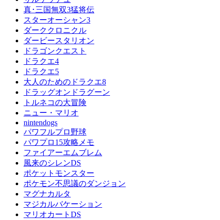
真･三国無双3猛将伝
スターオーシャン3
ダーククロニクル
ダービースタリオン
ドラゴンクエスト
ドラクエ4
ドラクエ5
大人のためのドラクエ8
ドラッグオンドラグーン
トルネコの大冒険
ニュー・マリオ
nintendogs
パワフルプロ野球
パワプロ15攻略メモ
ファイアーエムブレム
風来のシレンDS
ポケットモンスター
ポケモン不思議のダンジョン
マグナカルタ
マジカルバケーション
マリオカートDS