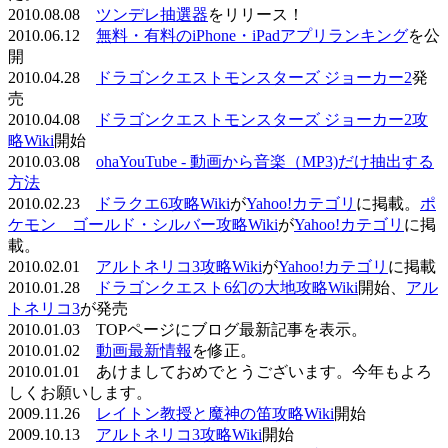
2010.08.08
ツンデレ抽選器
をリリース！
2010.06.12
無料・有料のiPhone・iPadアプリランキング
を公
開
2010.04.28
ドラゴンクエストモンスターズ ジョーカー2
発
売
2010.04.08
ドラゴンクエストモンスターズ ジョーカー2攻
略Wiki
開始
2010.03.08
ohaYouTube - 動画から音楽（MP3)だけ抽出する
方法
2010.02.23
ドラクエ6攻略Wiki
が
Yahoo!カテゴリ
に掲載。
ポ
ケモン ゴールド・シルバー攻略Wiki
が
Yahoo!カテゴリ
に掲
載。
2010.02.01
アルトネリコ3攻略Wiki
が
Yahoo!カテゴリ
に掲載
2010.01.28
ドラゴンクエスト6幻の大地攻略Wiki
開始、
アル
トネリコ3
が発売
2010.01.03 TOPページにブログ最新記事を表示。
2010.01.02
動画最新情報
を修正。
2010.01.01 あけましておめでとうございます。今年もよろ
しくお願いします。
2009.11.26
レイトン教授と魔神の笛攻略Wiki
開始
2009.10.13
アルトネリコ3攻略Wiki
開始