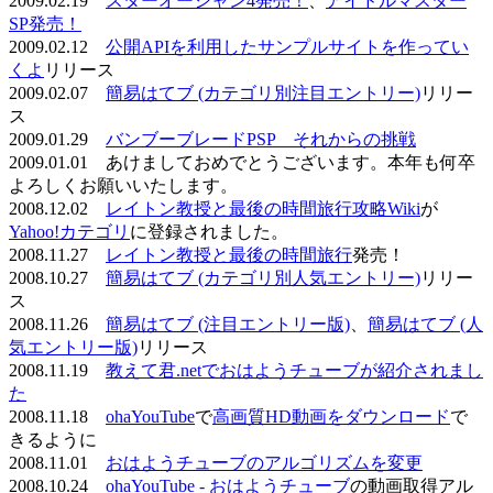
2009.02.19
スターオーシャン4発売！
、
アイドルマスター
SP発売！
2009.02.12
公開APIを利用したサンプルサイトを作ってい
くよ
リリース
2009.02.07
簡易はてブ (カテゴリ別注目エントリー)
リリー
ス
2009.01.29
バンブーブレードPSP それからの挑戦
2009.01.01 あけましておめでとうございます。本年も何卒
よろしくお願いいたします。
2008.12.02
レイトン教授と最後の時間旅行攻略Wiki
が
Yahoo!カテゴリ
に登録されました。
2008.11.27
レイトン教授と最後の時間旅行
発売！
2008.10.27
簡易はてブ (カテゴリ別人気エントリー)
リリー
ス
2008.11.26
簡易はてブ (注目エントリー版)
、
簡易はてブ (人
気エントリー版)
リリース
2008.11.19
教えて君.netでおはようチューブが紹介されまし
た
2008.11.18
ohaYouTube
で
高画質HD動画をダウンロード
で
きるように
2008.11.01
おはようチューブのアルゴリズムを変更
2008.10.24
ohaYouTube - おはようチューブ
の動画取得アル