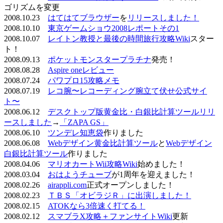
ゴリズムを変更
2008.10.23
はてはてブラウザー
を
リリースしました！
2008.10.10
東京ゲームショウ2008レポートその1
2008.10.07
レイトン教授と最後の時間旅行攻略Wiki
スター
ト！
2008.09.13
ポケットモンスタープラチナ
発売！
2008.08.28
Aspire oneレビュー
2008.07.24
パワプロ15攻略メモ
2008.07.19
レコ腕〜レコーディング腕立て伏せ公式サイ
ト〜
2008.06.12
デスクトップ版黄金比・白銀比計算ツールリリ
ースしました
→
「ZAPA GS」
2008.06.10
ツンデレ知恵袋
作りました
2008.06.08
Webデザイン黄金比計算ツール
と
Webデザイン
白銀比計算ツール
作りました
2008.04.06
マリオカートWii攻略Wiki
始めました！
2008.03.04
おはようチューブ
が1周年を迎えました！
2008.02.26
airappli.com
正式オープンしました！
2008.02.23
ＴＢＳ「オビラジＲ」に出演しました！
2008.02.15
ATOKなら3倍速く打てる！
2008.02.12
スマブラX攻略＋ファンサイトWiki
更新