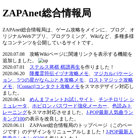
ZAPAnet総合情報局
ZAPAnet総合情報局は、ゲーム攻略をメインに、ブログ、オ
リジナルWebアプリ、プログラミング、Wikiなど、多種多様
なコンテンツを公開しているサイトです。
2020.07.08 攻略Wikiページに関連リンクを表示する機能を
追加しました。
2020.07.01
ステルス将棋 棋譜再生
を作りました！
2020.06.20
降魔霊符伝イヅナ攻略メモ
、
マジカルバケーシ
ョン 5つの星がならぶとき攻略メモ
、
ロストマジック攻略
メモ
、
[Contact]コンタクト攻略メモ
をスマホデザイン対応し
ました。
2020.06.14
めんまフォントお試しサイト
、
チンチロリン シ
ミュレータ
、
ホビロン パスワード強化メーカー
、
色読みト
レーニング
をスマホ対応させました。
J-POP最新人気曲ラン
キング100
の表示を改良しました。
2020.06.11 ZAPAnet総合情報局のトップページ（このペー
ジです）のデザインをリニューアルしました！
J-POP最新人