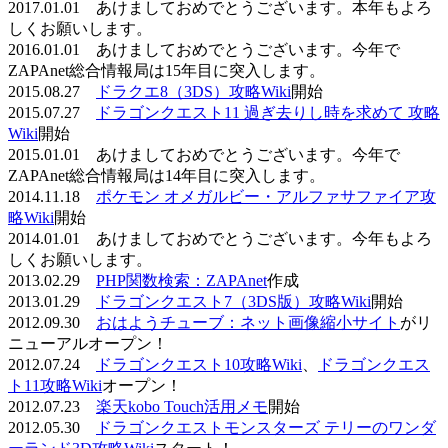
2017.01.01 あけましておめでとうございます。本年もよろ
しくお願いします。
2016.01.01 あけましておめでとうございます。今年で
ZAPAnet総合情報局は15年目に突入します。
2015.08.27
ドラクエ8（3DS）攻略Wiki
開始
2015.07.27
ドラゴンクエスト11 過ぎ去りし時を求めて 攻略
Wiki
開始
2015.01.01 あけましておめでとうございます。今年で
ZAPAnet総合情報局は14年目に突入します。
2014.11.18
ポケモン オメガルビー・アルファサファイア攻
略Wiki
開始
2014.01.01 あけましておめでとうございます。今年もよろ
しくお願いします。
2013.02.29
PHP関数検索：ZAPAnet
作成
2013.01.29
ドラゴンクエスト7（3DS版）攻略Wiki
開始
2012.09.30
おはようチューブ：ネット画像縮小サイト
がリ
ニューアルオープン！
2012.07.24
ドラゴンクエスト10攻略Wiki
、
ドラゴンクエス
ト11攻略Wiki
オープン！
2012.07.23
楽天kobo Touch活用メモ
開始
2012.05.30
ドラゴンクエストモンスターズ テリーのワンダ