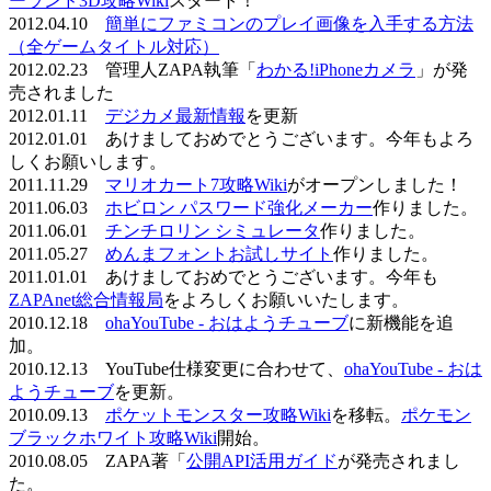
ーランド3D攻略Wiki
スタート！
2012.04.10
簡単にファミコンのプレイ画像を入手する方法
（全ゲームタイトル対応）
2012.02.23 管理人ZAPA執筆「
わかる!iPhoneカメラ
」が発
売されました
2012.01.11
デジカメ最新情報
を更新
2012.01.01 あけましておめでとうございます。今年もよろ
しくお願いします。
2011.11.29
マリオカート7攻略Wiki
がオープンしました！
2011.06.03
ホビロン パスワード強化メーカー
作りました。
2011.06.01
チンチロリン シミュレータ
作りました。
2011.05.27
めんまフォントお試しサイト
作りました。
2011.01.01 あけましておめでとうございます。今年も
ZAPAnet総合情報局
をよろしくお願いいたします。
2010.12.18
ohaYouTube - おはようチューブ
に新機能を追
加。
2010.12.13 YouTube仕様変更に合わせて、
ohaYouTube - おは
ようチューブ
を更新。
2010.09.13
ポケットモンスター攻略Wiki
を移転。
ポケモン
ブラックホワイト攻略Wiki
開始。
2010.08.05 ZAPA著「
公開API活用ガイド
が発売されまし
た。