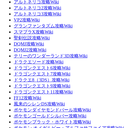
アルトネリコ攻略Wiki
アルトネリコ2攻略Wiki
アルトネリコ3攻略Wiki
VP2攻略Wiki
グランファンタズム攻略Wiki
スマブラX攻略Wiki
聖剣伝説攻略Wiki
DQMJ攻略Wiki
DQMJ2攻略Wiki
テリーのワンダーランド3D攻略Wiki
ドラクエソード攻略Wiki
ドラゴンクエスト6攻略Wiki
ドラゴンクエスト7攻略Wiki
ドラクエ8（3DS）攻略Wiki
ドラゴンクエスト9攻略Wiki
ドラゴンクエスト11攻略Wiki
FF12攻略Wiki
風来のシレンDS攻略Wiki
ポケモンダイヤモンドパール攻略Wiki
ポケモンゴールドシルバー攻略Wiki
ポケモンブラック・ホワイト攻略Wiki
ポケモン オメガルビー・アルファサファイア攻略Wiki