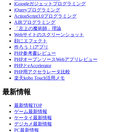
iGoogleガジェットプログラミング
jQueryプログラミング
ActionScript3.0プログラミング
AIRプログラミング
「左上の魔術師」理論
Webサイトのスクリーンショット
顔にエフェクト
作ろう！iアプリ
PHP参考書レビュー
PHPオープンソースWebアプリレビュー
PHPとeAccelerator
PHP用アクセラレータ比較
楽天kobo Touch活用メモ
最新情報
最新情報TOP
ゲーム最新情報
ケータイ最新情報
デジカメ最新情報
PC最新情報