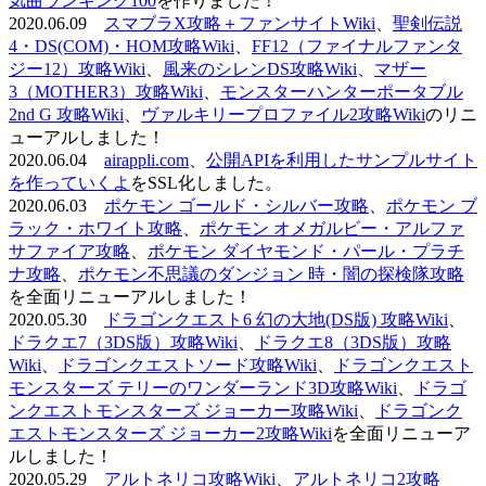
気曲ランキング100
を作りました！
2020.06.09
スマブラX攻略＋ファンサイトWiki
、
聖剣伝説
4・DS(COM)・HOM攻略Wiki
、
FF12（ファイナルファンタ
ジー12）攻略Wiki
、
風来のシレンDS攻略Wiki
、
マザー
3（MOTHER3）攻略Wiki
、
モンスターハンターポータブル
2nd G 攻略Wiki
、
ヴァルキリープロファイル2攻略Wiki
のリニ
ューアルしました！
2020.06.04
airappli.com
、
公開APIを利用したサンプルサイト
を作っていくよ
をSSL化しました。
2020.06.03
ポケモン ゴールド・シルバー攻略
、
ポケモン ブ
ラック・ホワイト攻略
、
ポケモン オメガルビー・アルファ
サファイア攻略
、
ポケモン ダイヤモンド・パール・プラチ
ナ攻略
、
ポケモン不思議のダンジョン 時・闇の探検隊攻略
を全面リニューアルしました！
2020.05.30
ドラゴンクエスト6 幻の大地(DS版) 攻略Wiki
、
ドラクエ7（3DS版）攻略Wiki
、
ドラクエ8（3DS版）攻略
Wiki
、
ドラゴンクエストソード攻略Wiki
、
ドラゴンクエスト
モンスターズ テリーのワンダーランド3D攻略Wiki
、
ドラゴ
ンクエストモンスターズ ジョーカー攻略Wiki
、
ドラゴンク
エストモンスターズ ジョーカー2攻略Wiki
を全面リニューア
ルしました！
2020.05.29
アルトネリコ攻略Wiki
、
アルトネリコ2攻略