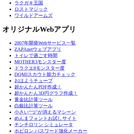
ラクガキ王国
ロストマジック
ワイルドアームズ
オリジナルWebアプリ
2007年開発Webサービス一覧
ZAPAnetウェブアプリ
トイレで過ごす時間
MOTHER3モンスター度
ドラクエ8モンスター度
DQMJスカウト能力チェック
おはようチューブ
超かんたんPDF作成！
超かんたん3D円グラフ作成！
黄金比計算ツール
白銀比計算ツール
小さい“つ”が消えるマシーン
めんまフォントお試しサイト
チンチロリン シミュレータ
ホビロン パスワード強化メーカー