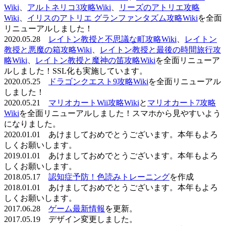
Wiki
、
アルトネリコ3攻略Wiki
、
リーズのアトリエ攻略
Wiki
、
イリスのアトリエ グランファンタズム攻略Wiki
を全面
リニューアルしました！
2020.05.28
レイトン教授と不思議な町攻略Wiki
、
レイトン
教授と悪魔の箱攻略Wiki
、
レイトン教授と最後の時間旅行攻
略Wiki
、
レイトン教授と魔神の笛攻略Wiki
を全面リニューア
ルしました！SSL化も実施しています。
2020.05.25
ドラゴンクエスト9攻略Wiki
を全面リニューアル
しました！
2020.05.21
マリオカートWii攻略Wiki
と
マリオカート7攻略
Wiki
を全面リニューアルしました！スマホから見やすいよう
になりました。
2020.01.01 あけましておめでとうございます。本年もよろ
しくお願いします。
2019.01.01 あけましておめでとうございます。本年もよろ
しくお願いします。
2018.05.17
認知症予防！色読みトレーニング
を作成
2018.01.01 あけましておめでとうございます。本年もよろ
しくお願いします。
2017.06.28
ゲーム最新情報
を更新。
2017.05.19 デザイン変更しました。