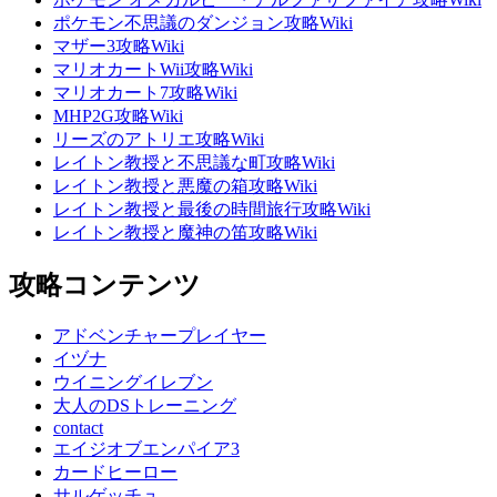
ポケモン不思議のダンジョン攻略Wiki
マザー3攻略Wiki
マリオカートWii攻略Wiki
マリオカート7攻略Wiki
MHP2G攻略Wiki
リーズのアトリエ攻略Wiki
レイトン教授と不思議な町攻略Wiki
レイトン教授と悪魔の箱攻略Wiki
レイトン教授と最後の時間旅行攻略Wiki
レイトン教授と魔神の笛攻略Wiki
攻略コンテンツ
アドベンチャープレイヤー
イヅナ
ウイニングイレブン
大人のDSトレーニング
contact
エイジオブエンパイア3
カードヒーロー
サルゲッチュ