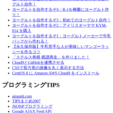
グルト自作！
ヨーグルトを自作するぞ4：R-1を種菌にヨーグルト作
り！
ヨーグルトを自作するぞ3：初めてのヨーグルト自作！
ヨーグルトを自作するぞ2：アイリスオーヤマ KYM-
014 を購入
ヨーグルトを自作するぞ1：ヨーグルトメーカーで牛乳
パックから作れる！
【永久保存版】牛乳苦手な人が美味しいマンゴーラッ
シーを作るコツ
「ステルス将棋 棋譜再生」を作りました！
Cloud9とGitHubを連携させる
CSSで長方形の画像を丸く表示する方法
CentOS 8 に Amazon AWS Cloud9 をインストール
プログラミングTIPS
airappli.com
TIPSまとめ2007
JSONPプログラミング
Google AJAX Feed API