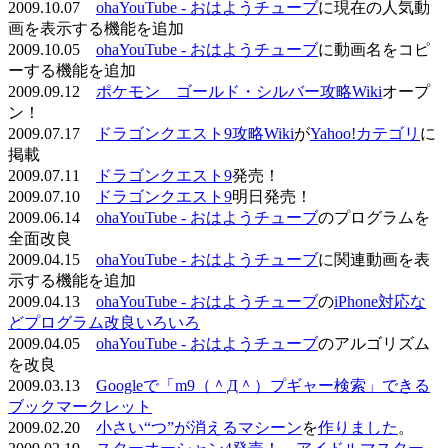
2009.10.07
ohaYouTube - おはようチューブ
に現在の人気動
画を表示する機能を追加
2009.10.05
ohaYouTube - おはようチューブ
に動画名をコピ
ーする機能を追加
2009.09.12
ポケモン ゴールド・シルバー攻略Wiki
オープ
ン！
2009.07.17
ドラゴンクエスト9攻略Wiki
が
Yahoo!カテゴリ
に
掲載
2009.07.11
ドラゴンクエスト9
発売！
2009.07.10
ドラゴンクエスト9
明日発売！
2009.06.14
ohaYouTube - おはようチューブ
のプログラムを
全面改良
2009.04.15
ohaYouTube - おはようチューブ
に関連動画を表
示する機能を追加
2009.04.13
ohaYouTube - おはようチューブ
の
iPhone対応な
どプログラム改良いろいろ
2009.04.05
ohaYouTube - おはようチューブ
のアルゴリズム
を改良
2009.03.13
Googleで「m9（＾Д＾）プギャー検索」できる
ブックマークレット
2009.02.20
小さい“つ”が消えるマシーン
を
作りました
。