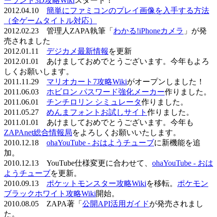
ーランド3D攻略Wiki
スタート！
2012.04.10
簡単にファミコンのプレイ画像を入手する方法
（全ゲームタイトル対応）
2012.02.23 管理人ZAPA執筆「
わかる!iPhoneカメラ
」が発
売されました
2012.01.11
デジカメ最新情報
を更新
2012.01.01 あけましておめでとうございます。今年もよろ
しくお願いします。
2011.11.29
マリオカート7攻略Wiki
がオープンしました！
2011.06.03
ホビロン パスワード強化メーカー
作りました。
2011.06.01
チンチロリン シミュレータ
作りました。
2011.05.27
めんまフォントお試しサイト
作りました。
2011.01.01 あけましておめでとうございます。今年も
ZAPAnet総合情報局
をよろしくお願いいたします。
2010.12.18
ohaYouTube - おはようチューブ
に新機能を追
加。
2010.12.13 YouTube仕様変更に合わせて、
ohaYouTube - おは
ようチューブ
を更新。
2010.09.13
ポケットモンスター攻略Wiki
を移転。
ポケモン
ブラックホワイト攻略Wiki
開始。
2010.08.05 ZAPA著「
公開API活用ガイド
が発売されまし
た。