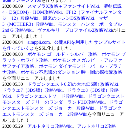
気曲ランキング100
を作りました！
2020.06.09
スマブラX攻略＋ファンサイトWiki
、
聖剣伝説
4・DS(COM)・HOM攻略Wiki
、
FF12（ファイナルファンタ
ジー12）攻略Wiki
、
風来のシレンDS攻略Wiki
、
マザー
3（MOTHER3）攻略Wiki
、
モンスターハンターポータブル
2nd G 攻略Wiki
、
ヴァルキリープロファイル2攻略Wiki
のリニ
ューアルしました！
2020.06.04
airappli.com
、
公開APIを利用したサンプルサイト
を作っていくよ
をSSL化しました。
2020.06.03
ポケモン ゴールド・シルバー攻略
、
ポケモン ブ
ラック・ホワイト攻略
、
ポケモン オメガルビー・アルファ
サファイア攻略
、
ポケモン ダイヤモンド・パール・プラチ
ナ攻略
、
ポケモン不思議のダンジョン 時・闇の探検隊攻略
を全面リニューアルしました！
2020.05.30
ドラゴンクエスト6 幻の大地(DS版) 攻略Wiki
、
ドラクエ7（3DS版）攻略Wiki
、
ドラクエ8（3DS版）攻略
Wiki
、
ドラゴンクエストソード攻略Wiki
、
ドラゴンクエスト
モンスターズ テリーのワンダーランド3D攻略Wiki
、
ドラゴ
ンクエストモンスターズ ジョーカー攻略Wiki
、
ドラゴンク
エストモンスターズ ジョーカー2攻略Wiki
を全面リニューア
ルしました！
2020.05.29
アルトネリコ攻略Wiki
、
アルトネリコ2攻略