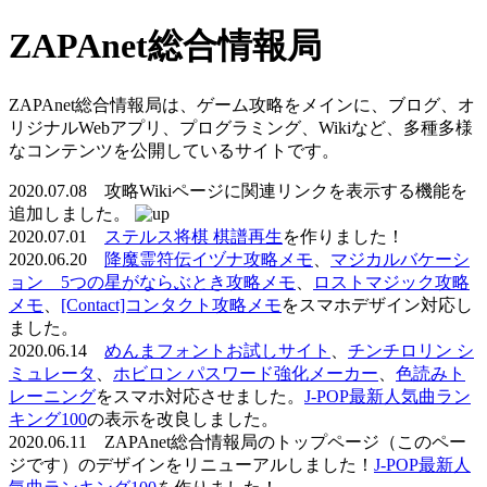
ZAPAnet総合情報局
ZAPAnet総合情報局は、ゲーム攻略をメインに、ブログ、オ
リジナルWebアプリ、プログラミング、Wikiなど、多種多様
なコンテンツを公開しているサイトです。
2020.07.08 攻略Wikiページに関連リンクを表示する機能を
追加しました。
2020.07.01
ステルス将棋 棋譜再生
を作りました！
2020.06.20
降魔霊符伝イヅナ攻略メモ
、
マジカルバケーシ
ョン 5つの星がならぶとき攻略メモ
、
ロストマジック攻略
メモ
、
[Contact]コンタクト攻略メモ
をスマホデザイン対応し
ました。
2020.06.14
めんまフォントお試しサイト
、
チンチロリン シ
ミュレータ
、
ホビロン パスワード強化メーカー
、
色読みト
レーニング
をスマホ対応させました。
J-POP最新人気曲ラン
キング100
の表示を改良しました。
2020.06.11 ZAPAnet総合情報局のトップページ（このペー
ジです）のデザインをリニューアルしました！
J-POP最新人