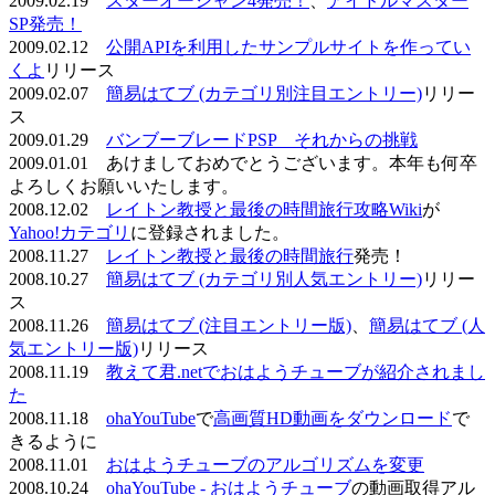
2009.02.19
スターオーシャン4発売！
、
アイドルマスター
SP発売！
2009.02.12
公開APIを利用したサンプルサイトを作ってい
くよ
リリース
2009.02.07
簡易はてブ (カテゴリ別注目エントリー)
リリー
ス
2009.01.29
バンブーブレードPSP それからの挑戦
2009.01.01 あけましておめでとうございます。本年も何卒
よろしくお願いいたします。
2008.12.02
レイトン教授と最後の時間旅行攻略Wiki
が
Yahoo!カテゴリ
に登録されました。
2008.11.27
レイトン教授と最後の時間旅行
発売！
2008.10.27
簡易はてブ (カテゴリ別人気エントリー)
リリー
ス
2008.11.26
簡易はてブ (注目エントリー版)
、
簡易はてブ (人
気エントリー版)
リリース
2008.11.19
教えて君.netでおはようチューブが紹介されまし
た
2008.11.18
ohaYouTube
で
高画質HD動画をダウンロード
で
きるように
2008.11.01
おはようチューブのアルゴリズムを変更
2008.10.24
ohaYouTube - おはようチューブ
の動画取得アル