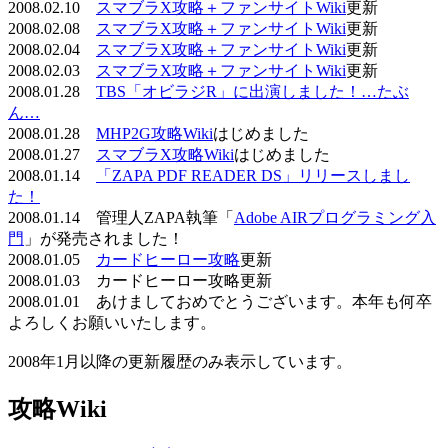
2008.02.10
スマブラX攻略＋ファンサイトWiki
更新
2008.02.08
スマブラX攻略＋ファンサイトWiki
更新
2008.02.04
スマブラX攻略＋ファンサイトWiki
更新
2008.02.03
スマブラX攻略＋ファンサイトWiki
更新
2008.01.28
TBS「オビラジR」に出演しました！…たぶ
ん…
2008.01.28
MHP2G攻略Wiki
はじめました
2008.01.27
スマブラX攻略Wiki
はじめました
2008.01.14
「ZAPA PDF READER DS」リリースしまし
た！
2008.01.14 管理人ZAPA執筆「
Adobe AIRプログラミング入
門
」が発売されました！
2008.01.05
カードヒーロー攻略
更新
2008.01.03 カードヒーロー攻略更新
2008.01.01 あけましておめでとうございます。本年も何卒
よろしくお願いいたします。
2008年1月以降の更新履歴のみ表示しています。
攻略Wiki