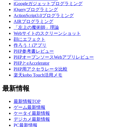
iGoogleガジェットプログラミング
jQueryプログラミング
ActionScript3.0プログラミング
AIRプログラミング
「左上の魔術師」理論
Webサイトのスクリーンショット
顔にエフェクト
作ろう！iアプリ
PHP参考書レビュー
PHPオープンソースWebアプリレビュー
PHPとeAccelerator
PHP用アクセラレータ比較
楽天kobo Touch活用メモ
最新情報
最新情報TOP
ゲーム最新情報
ケータイ最新情報
デジカメ最新情報
PC最新情報