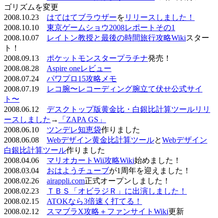
ゴリズムを変更
2008.10.23
はてはてブラウザー
を
リリースしました！
2008.10.10
東京ゲームショウ2008レポートその1
2008.10.07
レイトン教授と最後の時間旅行攻略Wiki
スター
ト！
2008.09.13
ポケットモンスタープラチナ
発売！
2008.08.28
Aspire oneレビュー
2008.07.24
パワプロ15攻略メモ
2008.07.19
レコ腕〜レコーディング腕立て伏せ公式サイ
ト〜
2008.06.12
デスクトップ版黄金比・白銀比計算ツールリリ
ースしました
→
「ZAPA GS」
2008.06.10
ツンデレ知恵袋
作りました
2008.06.08
Webデザイン黄金比計算ツール
と
Webデザイン
白銀比計算ツール
作りました
2008.04.06
マリオカートWii攻略Wiki
始めました！
2008.03.04
おはようチューブ
が1周年を迎えました！
2008.02.26
airappli.com
正式オープンしました！
2008.02.23
ＴＢＳ「オビラジＲ」に出演しました！
2008.02.15
ATOKなら3倍速く打てる！
2008.02.12
スマブラX攻略＋ファンサイトWiki
更新