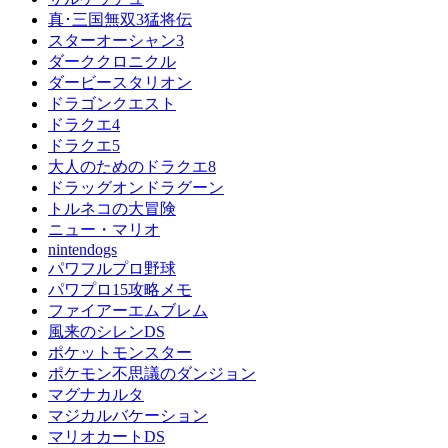
真･三国無双3猛将伝
スターオーシャン3
ダーククロニクル
ダービースタリオン
ドラゴンクエスト
ドラクエ4
ドラクエ5
大人のためのドラクエ8
ドラッグオンドラグーン
トルネコの大冒険
ニュー・マリオ
nintendogs
パワフルプロ野球
パワプロ15攻略メモ
ファイアーエムブレム
風来のシレンDS
ポケットモンスター
ポケモン不思議のダンジョン
マグナカルタ
マジカルバケーション
マリオカートDS