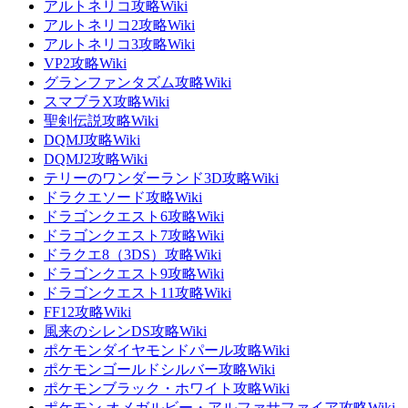
アルトネリコ攻略Wiki
アルトネリコ2攻略Wiki
アルトネリコ3攻略Wiki
VP2攻略Wiki
グランファンタズム攻略Wiki
スマブラX攻略Wiki
聖剣伝説攻略Wiki
DQMJ攻略Wiki
DQMJ2攻略Wiki
テリーのワンダーランド3D攻略Wiki
ドラクエソード攻略Wiki
ドラゴンクエスト6攻略Wiki
ドラゴンクエスト7攻略Wiki
ドラクエ8（3DS）攻略Wiki
ドラゴンクエスト9攻略Wiki
ドラゴンクエスト11攻略Wiki
FF12攻略Wiki
風来のシレンDS攻略Wiki
ポケモンダイヤモンドパール攻略Wiki
ポケモンゴールドシルバー攻略Wiki
ポケモンブラック・ホワイト攻略Wiki
ポケモン オメガルビー・アルファサファイア攻略Wiki