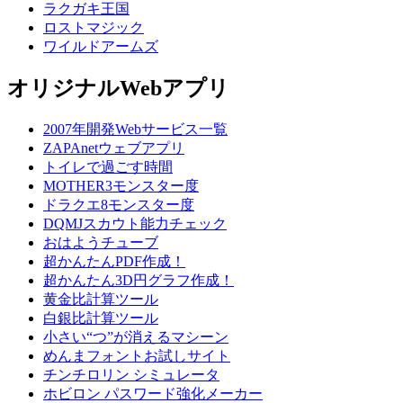
ラクガキ王国
ロストマジック
ワイルドアームズ
オリジナルWebアプリ
2007年開発Webサービス一覧
ZAPAnetウェブアプリ
トイレで過ごす時間
MOTHER3モンスター度
ドラクエ8モンスター度
DQMJスカウト能力チェック
おはようチューブ
超かんたんPDF作成！
超かんたん3D円グラフ作成！
黄金比計算ツール
白銀比計算ツール
小さい“つ”が消えるマシーン
めんまフォントお試しサイト
チンチロリン シミュレータ
ホビロン パスワード強化メーカー