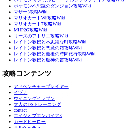
ポケモン不思議のダンジョン攻略Wiki
マザー3攻略Wiki
マリオカートWii攻略Wiki
マリオカート7攻略Wiki
MHP2G攻略Wiki
リーズのアトリエ攻略Wiki
レイトン教授と不思議な町攻略Wiki
レイトン教授と悪魔の箱攻略Wiki
レイトン教授と最後の時間旅行攻略Wiki
レイトン教授と魔神の笛攻略Wiki
攻略コンテンツ
アドベンチャープレイヤー
イヅナ
ウイニングイレブン
大人のDSトレーニング
contact
エイジオブエンパイア3
カードヒーロー
サルゲッチュ