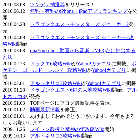
2010.08.08
ツンデレ抽選器
をリリース！
2010.06.12
無料・有料のiPhone・iPadアプリランキング
を公
開
2010.04.28
ドラゴンクエストモンスターズ ジョーカー2
発
売
2010.04.08
ドラゴンクエストモンスターズ ジョーカー2攻
略Wiki
開始
2010.03.08
ohaYouTube - 動画から音楽（MP3)だけ抽出する
方法
2010.02.23
ドラクエ6攻略Wiki
が
Yahoo!カテゴリ
に掲載。
ポ
ケモン ゴールド・シルバー攻略Wiki
が
Yahoo!カテゴリ
に掲
載。
2010.02.01
アルトネリコ3攻略Wiki
が
Yahoo!カテゴリ
に掲載
2010.01.28
ドラゴンクエスト6幻の大地攻略Wiki
開始、
アル
トネリコ3
が発売
2010.01.03 TOPページにブログ最新記事を表示。
2010.01.02
動画最新情報
を修正。
2010.01.01 あけましておめでとうございます。今年もよろ
しくお願いします。
2009.11.26
レイトン教授と魔神の笛攻略Wiki
開始
2009.10.13
アルトネリコ3攻略Wiki
開始