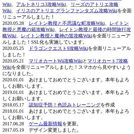
Wiki
、
アルトネリコ3攻略Wiki
、
リーズのアトリエ攻略
Wiki
、
イリスのアトリエ グランファンタズム攻略Wiki
を全面
リニューアルしました！
2020.05.28
レイトン教授と不思議な町攻略Wiki
、
レイトン
教授と悪魔の箱攻略Wiki
、
レイトン教授と最後の時間旅行攻
略Wiki
、
レイトン教授と魔神の笛攻略Wiki
を全面リニューア
ルしました！SSL化も実施しています。
2020.05.25
ドラゴンクエスト9攻略Wiki
を全面リニューアル
しました！
2020.05.21
マリオカートWii攻略Wiki
と
マリオカート7攻略
Wiki
を全面リニューアルしました！スマホから見やすいよう
になりました。
2020.01.01 あけましておめでとうございます。本年もよろ
しくお願いします。
2019.01.01 あけましておめでとうございます。本年もよろ
しくお願いします。
2018.05.17
認知症予防！色読みトレーニング
を作成
2018.01.01 あけましておめでとうございます。本年もよろ
しくお願いします。
2017.06.28
ゲーム最新情報
を更新。
2017.05.19 デザイン変更しました。