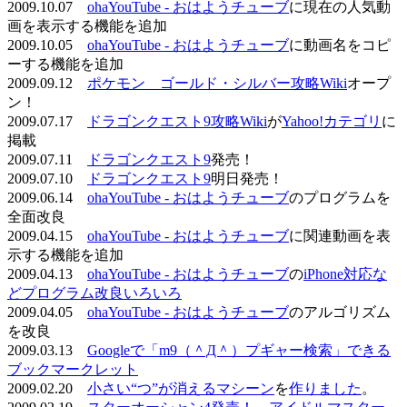
2009.10.07
ohaYouTube - おはようチューブ
に現在の人気動
画を表示する機能を追加
2009.10.05
ohaYouTube - おはようチューブ
に動画名をコピ
ーする機能を追加
2009.09.12
ポケモン ゴールド・シルバー攻略Wiki
オープ
ン！
2009.07.17
ドラゴンクエスト9攻略Wiki
が
Yahoo!カテゴリ
に
掲載
2009.07.11
ドラゴンクエスト9
発売！
2009.07.10
ドラゴンクエスト9
明日発売！
2009.06.14
ohaYouTube - おはようチューブ
のプログラムを
全面改良
2009.04.15
ohaYouTube - おはようチューブ
に関連動画を表
示する機能を追加
2009.04.13
ohaYouTube - おはようチューブ
の
iPhone対応な
どプログラム改良いろいろ
2009.04.05
ohaYouTube - おはようチューブ
のアルゴリズム
を改良
2009.03.13
Googleで「m9（＾Д＾）プギャー検索」できる
ブックマークレット
2009.02.20
小さい“つ”が消えるマシーン
を
作りました
。