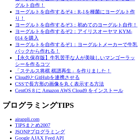
グルト自作！
ヨーグルトを自作するぞ4：R-1を種菌にヨーグルト作
り！
ヨーグルトを自作するぞ3：初めてのヨーグルト自作！
ヨーグルトを自作するぞ2：アイリスオーヤマ KYM-
014 を購入
ヨーグルトを自作するぞ1：ヨーグルトメーカーで牛乳
パックから作れる！
【永久保存版】牛乳苦手な人が美味しいマンゴーラッ
シーを作るコツ
「ステルス将棋 棋譜再生」を作りました！
Cloud9とGitHubを連携させる
CSSで長方形の画像を丸く表示する方法
CentOS 8 に Amazon AWS Cloud9 をインストール
プログラミングTIPS
airappli.com
TIPSまとめ2007
JSONPプログラミング
Google AJAX Feed API