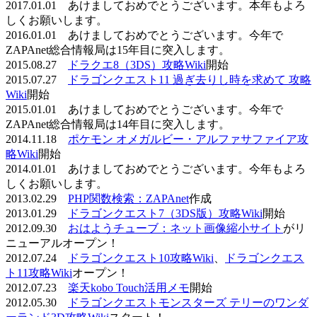
2017.01.01 あけましておめでとうございます。本年もよろ
しくお願いします。
2016.01.01 あけましておめでとうございます。今年で
ZAPAnet総合情報局は15年目に突入します。
2015.08.27
ドラクエ8（3DS）攻略Wiki
開始
2015.07.27
ドラゴンクエスト11 過ぎ去りし時を求めて 攻略
Wiki
開始
2015.01.01 あけましておめでとうございます。今年で
ZAPAnet総合情報局は14年目に突入します。
2014.11.18
ポケモン オメガルビー・アルファサファイア攻
略Wiki
開始
2014.01.01 あけましておめでとうございます。今年もよろ
しくお願いします。
2013.02.29
PHP関数検索：ZAPAnet
作成
2013.01.29
ドラゴンクエスト7（3DS版）攻略Wiki
開始
2012.09.30
おはようチューブ：ネット画像縮小サイト
がリ
ニューアルオープン！
2012.07.24
ドラゴンクエスト10攻略Wiki
、
ドラゴンクエス
ト11攻略Wiki
オープン！
2012.07.23
楽天kobo Touch活用メモ
開始
2012.05.30
ドラゴンクエストモンスターズ テリーのワンダ